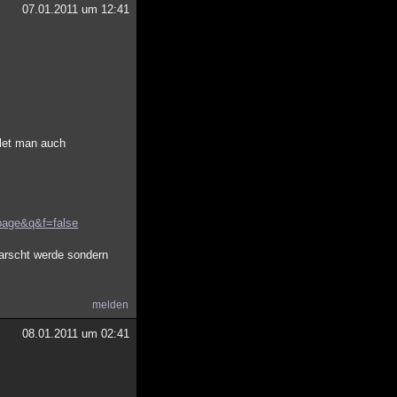
07.01.2011 um 12:41
klet man auch
ge&q&f=false
rarscht werde sondern
melden
08.01.2011 um 02:41