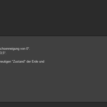
dachsenneigung von 0°.
3,5°.
 heutigen "Zustand" der Erde und