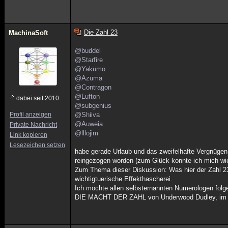
Die Zahl 23
MachinaSoft
@buddel
@Starfire
@Yakumo
@Azuma
@Contragon
@Lufton
dabei seit 2010
@subgenius
Profil anzeigen
@Shiiva
@Auweia
Private Nachricht
@lllojim
Link kopieren
Lesezeichen setzen
habe gerade Urlaub und das zweifelhafte Vergnügen
reingezogen worden (zum Glück konnte ich mich wie
Zum Thema dieser Diskussion: Was hier der Zahl 23 a
wichtigtuerische Effekthascherei.
Ich möchte allen selbsternannten Numerologen fol
DIE MACHT DER ZAHL von Underwood Dudley, im Bi