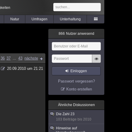
keiten
Natur
Umfragen
Unterhaltung
8
6
6
Nutzer anwesend
36
37
...
43
nächste
20.09.2010 um 21:21
Einloggen
Passwort vergessen?
Konto erstellen
Ähnliche Diskussionen
Die Zahl 23
103 Beiträge bis 2010
Hinweise auf