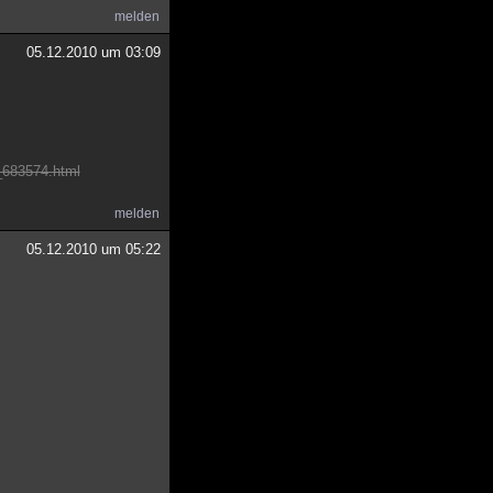
melden
05.12.2010 um 03:09
6_683574.html
melden
05.12.2010 um 05:22