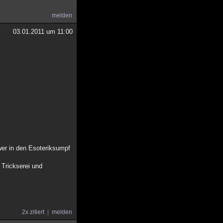
melden
03.01.2011 um 11:00
wer in den Esoteriksumpf
 Trickserei und
2x zitiert
melden