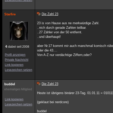
Lesezeichen setzen
Die Zahl 23
Starfire
23 is von Hause aus ne merkwürdige Zahl.
..nich durch gerade Zahlen teilbar.
..27 Zähler von der 50 entfernt.
..und überhaupt!
aber Nr.17 kommt mir auch manchmal komisch rübe
dabei seit 2008
oder die 43....
Profil anzeigen
Von A-Z nur verdächtige Ziffern,oder?
Private Nachricht
Link kopieren
Lesezeichen setzen
Die Zahl 23
buddel
ehemaliges Mitglied
Heute ist übrigens binärer 23-Tag. 01.01.11 = 010
Link kopieren
(geklaut bei nerdcore)
Lesezeichen setzen
buddel