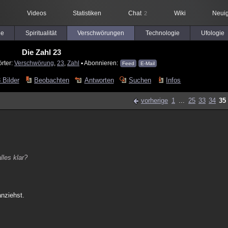
Videos
Statistiken
Chat
Wiki
Neuig
2
le
Spiritualität
Verschwörungen
Technologie
Ufologie
Die Zahl 23
rter:
Verschwörung
,
23
,
Zahl
▪ Abonnieren:
Feed
E-Mail
 Bilder
Beobachten
Antworten
Suchen
Infos
vorherige
1
...
25
33
34
35
lles klar?
anziehst.