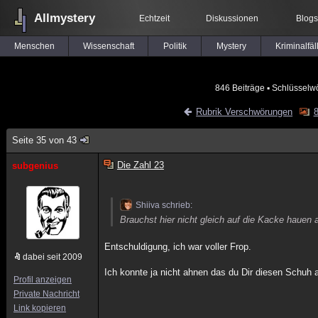
Allmystery
Echtzeit
Diskussionen
Blogs
Menschen
Wissenschaft
Politik
Mystery
Kriminalfäl
846 Beiträge
▪ Schlüsselwö
Rubrik Verschwörungen
8
Seite 35 von 43
Die Zahl 23
subgenius
Shiiva schrieb:
Brauchst hier nicht gleich auf die Kacke hauen a
Entschuldigung, ich war voller Frop.
dabei seit 2009
Ich konnte ja nicht ahnen das du Dir diesen Schuh 
Profil anzeigen
Private Nachricht
Link kopieren