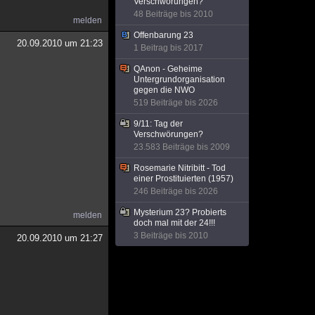
Verschwörungen?
48 Beiträge bis 2010
melden
Offenbarung 23
20.09.2010 um 21:23
1 Beitrag bis 2017
QAnon - Geheime
Untergrundorganisation
gegen die NWO
519 Beiträge bis 2026
9/11: Tag der
Verschwörungen?
23.583 Beiträge bis 2009
Rosemarie Nitribitt - Tod
einer Prostituierten (1957)
246 Beiträge bis 2026
Mysterium 23? Probierts
melden
doch mal mit der 24!!!
3 Beiträge bis 2010
20.09.2010 um 21:27