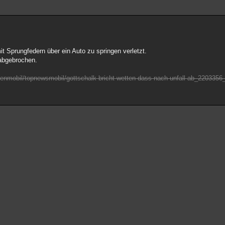
t Sprungfedern über ein Auto zu springen verletzt.
abgebrochen.
htenmobil/topnewsmobil/gottschalk-bricht-wetten-dass-nach-unfall-ab_220335