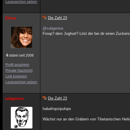
Lesezeichen setzen
Die Zahl 23
Shiiva
@subgenius
Froop? dem Joghurt? Löst der bei dir einen Zucker
dabei seit 2008
Profil anzeigen
Private Nachricht
Link kopieren
Lesezeichen setzen
Die Zahl 23
subgenius
habafropzipulops
Wächst nur an den Gräbern von Tibetanischen Heil