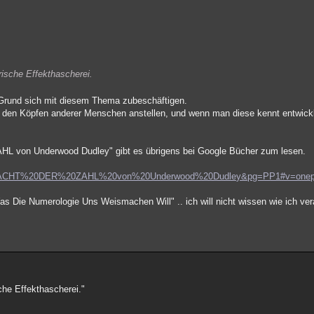
erische Effekthascherei.
r Grund sich mit diesem Thema zubeschäftigen.
in den Köpfen anderer Menschen anstellen, und wenn man diese kennt entwic
L von Underwood Dudley" gibt es übrigens bei Google Bücher zum lesen.
ACHT%20DER%20ZAHL%20von%20Underwood%20Dudley&pg=PP1#v=onepa
Was Die Numerologie Uns Weismachen Will" .. ich will nicht wissen wie ich ve
sche Effekthascherei."