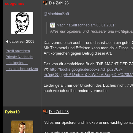
Die Zahl 23
subgenius
@MachinaSoft
MachinaSoft schrieb am 03.01.2011:
Alles nur Spielerei und Trickserei und wichtigtu
dabei seit 2009
Das vermute ich auch .. und das ist auch ein gute
Mit Trickserei und Effekten kann man dolle Dinge 
Profil anzeigen
Antikörperchen gegen Betrug dieser Art.
Private Nachricht
Link kopieren
Das von dir empfohlene Buch "DIE MACHT DER ZAH
Lesezeichen setzen
http://books.google.de/books?id=pd2DCv-
m7egC&lpg=PP1&ots=aC8IWr4zVI&dq=DIE%20M
Leider gefällt mir der Unterton des Buches nicht :"
auch wie ich selber andere verarsche.
Die Zahl 23
Ryker10
"Alles nur Spielerei und Trickserei und wichtigtueri