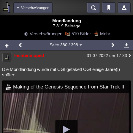
Verschwörungen
Bereiche
Mondlandung
7.819 Beiträge
Echtzeit
Diskussionen
Blogs
Videos
Statistiken
Verschwörungen
510 Bilder
Mehr
Chat
Wiki
Neuigkeiten
3
Seite
380
/ 398
meine Rubriken
Fichtenmoped
31.07.2022 um 17:33
Menschen
Wissenschaft
Politik
Mystery
Kriminalfälle
Spiritualität
Verschwörungen
Technologie
Ufologie
Die Mondlandung wurde mit CGI gefaket! CGI einige Jahre(!)
später:
Natur
Umfragen
Unterhaltung
Making of the Genesis Sequence from Star Trek II
weitere Rubriken
Philosophie
Träume
Orte
Esoterik
Literatur
Astronomie
Helpdesk
Gruppen
Gaming
Filme
Musik
Clash
Verbesserungen
Allmystery
English
Übersichten