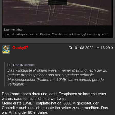
Besucht
Teilgenommen
Alle
Neue
Geschlossen
Lesenswert
Schlüsselwörter
Externer Inhalt
Durch das Abspielen werden Daten an Youtube übermittelt und ggf. Cookies gesetzt.
Gucky87
01.08.2022 um 16:29
FrankM schrieb:
Das wichtigste Problem waren meiner Meinung nach der zu
geringe Arbeitsspeicher und der zu geringe schnelle
Massenspeicher (Platten mit 10MB waren damals gerade
verfügbar).
Das kommt noch dazu und, dass Festplatten so immens teuer
waren, dass es nicht lohnenswert war.
Meine erste 10MB Festplatte hat ca. 600DM gekostet, der
Controller auch und ich musste ihn selber zusammenlöten. Das
war Anfang der 80´er Jahre.