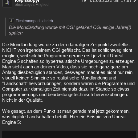
Kephalopyr
01.08.2022 um 17:57
ehemaliges Mitglied
Fichtenmoped schrieb:
Die Mondlandung wurde mit CGI gefaket! CGI einige Jahre(!)
später:
Die Mondlandung wurde zu dem damaligen Zeitpunkt zweifellos
NICHT von irgendeinem CGI gefälscht. Das ist schlichtweg nicht
möglich, weil solche Programme gerade erst jetzt mit Unreal
Engine 5 schaffen so hyperrealistische Umgebungen zu erzeugen.
Man sieht auch an deinem Video, dass sie noch ganz ganz am
Anfang diesbezüglich standen, deswegen macht es nicht nur rein
visuell keinen Sinn eine so realistische Mondlandung und
"Landschaft" hervorzubringen, sondern waren die Programme und
Computer zur damaligen Zeit niemals dazu im Stande so etwas
programmierungs und bearbeitungstechnisch hervorzubringen.
Nicht in der Qualität.
Wie gesagt, an dem Punkt ist man gerade mal jetzt gekommen,
was digitale Landschaften betrifft. Hier ein Beispiel von Unreal
Engine 5: