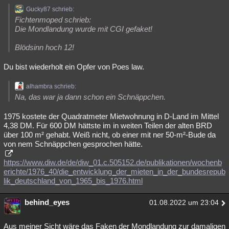
Gucky87 schrieb:
Fichtenmoped schrieb:
Die Mondlandung wurde mit CGI gefaket!
Blödsinn hoch 12!
Du bist wiederholt ein Opfer von Poes law.
alhambra schrieb:
Na, das war ja dann schon ein Schnäppchen.
1975 kostete der Quadratmeter Mietwohnung in D-Land im Mittel
4,38 DM. Für 600 DM hättste im in weiten Teilen der alten BRD
über 100 m² gehabt. Weiß nicht, ob einer mit ner 50-m²-Bude da
von nem Schnäppchen gesprochen hätte.
https://www.diw.de/de/diw_01.c.505152.de/publikationen/wochenb
erichte/1976_40/die_entwicklung_der_mieten_in_der_bundesrepub
lik_deutschland_von_1965_bis_1976.html
behind_eyes
01.08.2022 um 23:04
Aus meiner Sicht wäre das Faken der Mondlandung zur damaligen