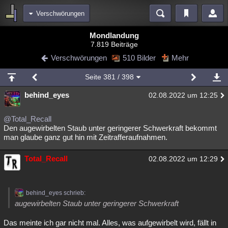
Verschwörungen
Bereiche
Mondlandung
7.819 Beiträge
Echtzeit
Diskussionen
Blogs
Videos
Statistiken
Verschwörungen
510 Bilder
Mehr
Chat
Wiki
Neuigkeiten
2
Seite
381
/ 398
meine Rubriken
behind_eyes
02.08.2022 um 12:25
Menschen
Wissenschaft
Politik
Mystery
Kriminalfälle
Spiritualität
Verschwörungen
Technologie
Ufologie
@Total_Recall
Den augewirbelten Staub unter geringerer Schwerkraft bekommt
man glaube ganz gut hin mit Zeitrafferaufnahmen.
Natur
Umfragen
Unterhaltung
weitere Rubriken
Total_Recall
02.08.2022 um 12:29
Philosophie
Träume
Orte
Esoterik
Literatur
Astronomie
Helpdesk
Gruppen
Gaming
Filme
behind_eyes schrieb:
augewirbelten Staub unter geringerer Schwerkraft
Musik
Clash
Verbesserungen
Allmystery
English
Das meinte ich gar nicht mal. Alles, was aufgewirbelt wird, fällt in
Übersichten