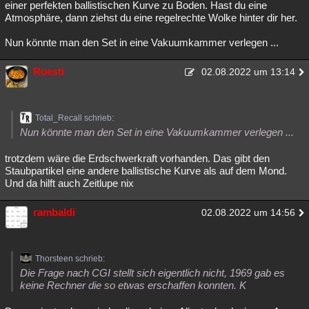
einer perfekten ballistischen Kurve zu Boden. Hast du eine
Besucht
Teilgenommen
Alle
Neue
Geschlossen
Atmosphäre, dann ziehst du eine regelrechte Wolke hinter dir her.
Nun könnte man den Set in eine Vakuumkammer verlegen ...
Lesenswert
Schlüsselwörter
Roesti
02.08.2022 um 13:14
Total_Recall schrieb:
Nun könnte man den Set in eine Vakuumkammer verlegen ...
trotzdem wäre die Erdschwerkraft vorhanden. Das gibt den
Staubpartikel eine andere ballistische Kurve als auf dem Mond.
Und da hilft auch Zeitlupe nix
rambaldi
02.08.2022 um 14:56
Thorsteen schrieb:
Die Frage nach CGI stellt sich eigentlich nicht, 1969 gab es
keine Rechner die so etwas erschaffen konnten. K