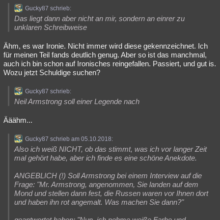
Gucky87 schrieb:
Das liegt dann aber nicht an mir, sondern an einrer zu
unklaren Schreibweise
Ähm, es war Ironie. Nicht immer wird diese gekennzeichnet. Ich
für meinen Teil fands deutlich genug. Aber so ist das manchmal,
auch ich bin schon auf Ironisches reingefallen. Passiert, und gut is.
Wozu jetzt Schuldige suchen?
Gucky87 schrieb:
Neil Armstrong soll einer Legende nach
Ääähm...
Gucky87 schrieb am 05.10.2018:
Also ich weiß NICHT, ob das stimmt, was ich vor langer Zeit
mal gehört habe, aber ich finde es eine schöne Anekdote.
ANGEBLICH (!) Soll Armstrong bei einem Interview auf die
Frage: "Mr. Armstrong, angenommen, Sie landen auf dem
Mond und stellen dann fest, die Russen waren vor Ihnen dort
und haben ihn rot angemalt. Was machen Sie dann?"
geantwortet haben: "Nun, ich nehme weiße Farbe und