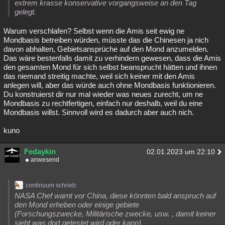
extrem krasse konservative vorgangsweise an den Tag
gelegt.
Warum verschlafen? Selbst wenn die Amis seit ewig ne
Mondbasis betreiben würden, müsste das die Chinesen ja nich
davon abhalten, Gebietsansprüche auf den Mond anzumelden.
Das wäre bestenfalls damit zu verhindern gewesen, dass die Amis
den gesamten Mond für sich selbst beansprucht hätten und ihnen
das niemand streitig machte, weil sich keiner mit den Amis
anlegen will, aber das würde auch ohne Mondbasis funktionieren.
Du konstruierst dir nur mal wieder was neues zurecht, um ne
Mondbasis zu rechtfertigen, einfach nur deshalb, weil du eine
Mondbasis willst. Sinnvoll wird es dadurch aber auch nich.
kuno
Fedaykin
02.01.2023 um 22:10
anwesend
continuum schrieb:
NASA Chef warnt vor China, diese könnten bald anspruch auf
den Mond erheben oder einige gebiete
(Forschungszwecke, Militärische zwecke, usw. , damit keiner
sieht was dort getestet wird oder kann)