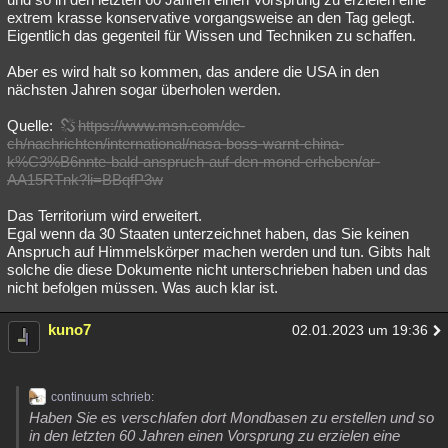
extrem krasse konservative vorgangsweise an den Tag gelegt.
Eigentlich das gegenteil für Wissen und Techniken zu schaffen.
Aber es wird halt so kommen, das andere die USA in den
nächsten Jahren sogar überholen werden.
Quelle:
https://www.msn.com/de-
ch/nachrichten/international/nasa-boss-warnt-china-
k%C3%B6nnte-bald-anspruch-auf-den-mond-erheben/ar-
AA15RTnk?li=BBqfP3w
Das Territorium wird erweitert.
Egal wenn da 30 Staaten unterzeichnet haben, das Sie keinen
Anspruch auf Himmelskörper machen werden und tun. Gibts halt
solche die diese Dokumente nicht unterschrieben haben und das
nicht befolgen müssen. Was auch klar ist.
kuno7
02.01.2023 um 19:36
continuum schrieb:
Haben Sie es verschlafen dort Mondbasen zu erstellen und so
in den letzten 60 Jahren einen Vorsprung zu erzielen eine