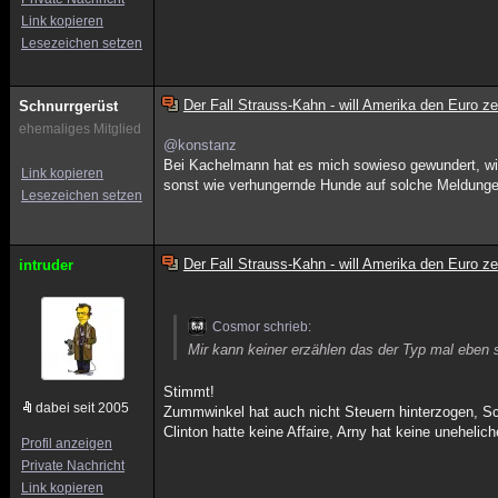
Link kopieren
Lesezeichen setzen
Der Fall Strauss-Kahn - will Amerika den Euro z
Schnurrgerüst
ehemaliges Mitglied
@konstanz
Bei Kachelmann hat es mich sowieso gewundert, wie
Link kopieren
sonst wie verhungernde Hunde auf solche Meldunge
Lesezeichen setzen
Der Fall Strauss-Kahn - will Amerika den Euro z
intruder
Cosmor schrieb:
Mir kann keiner erzählen das der Typ mal eben s
Stimmt!
dabei seit 2005
Zummwinkel hat auch nicht Steuern hinterzogen, S
Clinton hatte keine Affaire, Arny hat keine uneheli
Profil anzeigen
Private Nachricht
Link kopieren