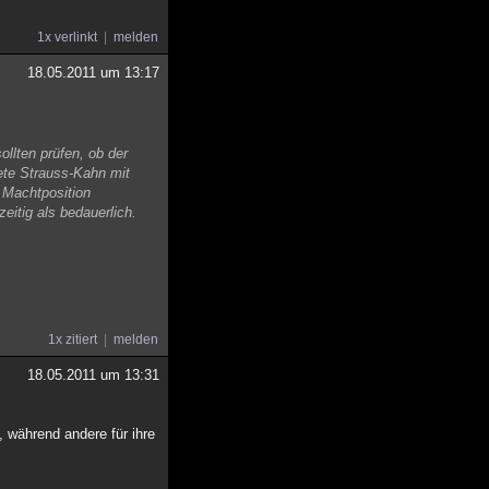
1x verlinkt
melden
18.05.2011 um 13:17
llten prüfen, ob der
tete Strauss-Kahn mit
e Machtposition
eitig als bedauerlich.
1x zitiert
melden
18.05.2011 um 13:31
d, während andere für ihre