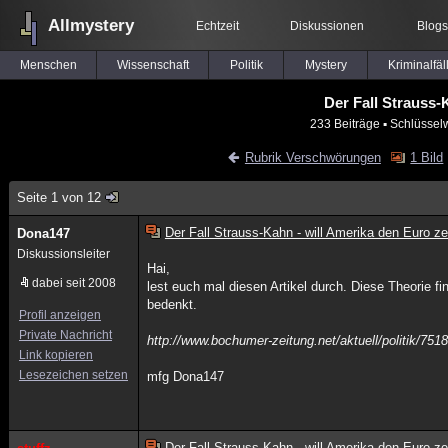
Allmystery
Echtzeit
Diskussionen
Blogs
Menschen
Wissenschaft
Politik
Mystery
Kriminalfäl
Der Fall Strauss-
233 Beiträge
▪ Schlüsselw
Rubrik Verschwörungen
1 Bild
Seite 1 von 12
Der Fall Strauss-Kahn - will Amerika den Euro z
Dona147
Diskussionsleiter
Hai,
dabei seit 2008
lest euch mal diesen Artikel durch. Diese Theorie fi
bedenkt.
Profil anzeigen
Private Nachricht
http://www.bochumer-zeitung.net/aktuell/politik/75
Link kopieren
Lesezeichen setzen
mfg Dona147
Der Fall Strauss-Kahn - will Amerika den Euro z