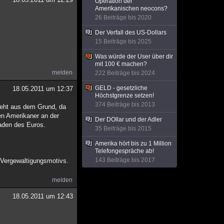
Operation der
Amerikanischen neocons?
26 Beiträge bis 2020
Der Verfall des US-Dollars
15 Beiträge bis 2025
Was würde der User über dir
mit 100 € machen?
melden
222 Beiträge bis 2024
GELD - gesetzliche
18.05.2011 um 12:37
Höchstgrenze setzen!
374 Beiträge bis 2013
ieht aus dem Grund, da
en Amerikaner an der
Der DOllar und der Adler
haden des Euros.
35 Beiträge bis 2015
Amerika hört bis zu 1 Million
Telefongespräche ab!
143 Beiträge bis 2017
s Vergewaltigungsmotivs.
melden
18.05.2011 um 12:43