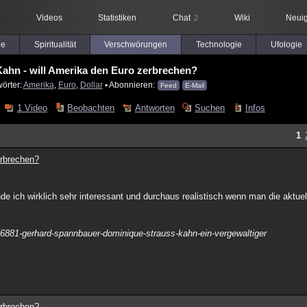
Videos
Statistiken
Chat
Wiki
Neuig
2
le
Spiritualität
Verschwörungen
Technologie
Ufologie
Kahn - will Amerika den Euro zerbrechen?
örter:
Amerika
,
Euro
,
Dollar
▪ Abonnieren:
Feed
E-Mail
1 Video
Beobachten
Antworten
Suchen
Infos
1
erbrechen?
nde ich wirklich sehr interessant und durchaus realistisch wenn man die aktuel
186881-gerhard-spannbauer-dominique-strauss-kahn-ein-vergewaltiger
erbrechen?