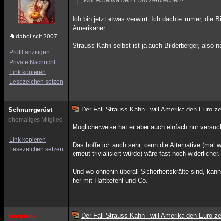
Will Amerika den Euro zerbrechen?
Ich bin jetzt etwas verwirrt. Ich dachte immer, die 
Amerikaner.
dabei seit 2007
Strauss-Kahn selbst ist ja auch Bilderberger, also 
Profil anzeigen
Private Nachricht
Link kopieren
Lesezeichen setzen
Der Fall Strauss-Kahn - will Amerika den Euro z
Schnurrgerüst
ehemaliges Mitglied
Möglicherweise hat er aber auch einfach nur versu
Link kopieren
Das hoffe ich auch sehr, denn die Alternative (mal
Lesezeichen setzen
erneut trivialisiert würde) wäre fast noch widerlicher.
Und wo ohnehin überall Sicherheitskräfte sind, ka
her mit Haftbefehl und Co.
Der Fall Strauss-Kahn - will Amerika den Euro z
konstanz