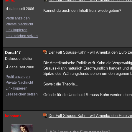
stuffz
dabei seit 2006
Kannst du auch den Inhalt kurz wiedergeben?
Profil anzeigen
Private Nachricht
Link kopieren
Lesezeichen setzen
Der Fall Strauss-Kahn - will Amerika den Euro z
Dona147
Diskussionsleiter
Die Amerikanische Politik wirft Kahn die Vergewal
dabei seit 2008
Strauss-Kahn natürlich Eurofreundlich handelt und
Spitze des Währungsfonds sehen um den eigenen Dol
Profil anzeigen
Private Nachricht
Soweit die Theorie...
Link kopieren
Lesezeichen setzen
Gründe für die Unschuld Strauss-Kahn werden ebenfa
Der Fall Strauss-Kahn - will Amerika den Euro z
konstanz