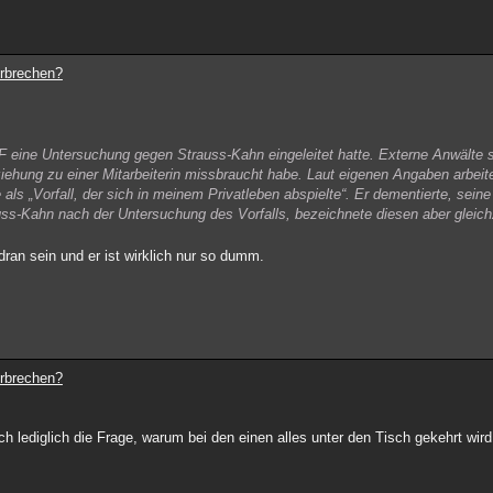
erbrechen?
 eine Untersuchung gegen Strauss-Kahn eingeleitet hatte. Externe Anwälte so
ziehung zu einer Mitarbeiterin missbraucht habe. Laut eigenen Angaben arbei
als „Vorfall, der sich in meinem Privatleben abspielte“. Er dementierte, sein
ss-Kahn nach der Untersuchung des Vorfalls, bezeichnete diesen aber gleichz
 dran sein und er ist wirklich nur so dumm.
erbrechen?
sich lediglich die Frage, warum bei den einen alles unter den Tisch gekehrt wir