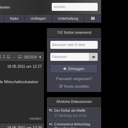
keiten
Natur
Umfragen
Unterhaltung
7
4
2
Nutzer anwesend
2
3
11
...
12
nächste
18.05.2011 um 12:27
Einloggen
Passwort vergessen?
le Wirtschaftssitutation
Konto erstellen
Ähnliche Diskussionen
Der Dollar als Waffe
27 Beiträge bis 2018
melden
Coronavirus fehlschlag
18.05.2011 um 12:29