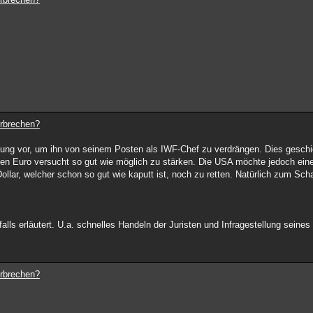
erbrechen?
tigung vor, um ihn von seinem Posten als IWF-Chef zu verdrängen. Dies gesch
 den Euro versucht so gut wie möglich zu stärken. Die USA möchte jedoch ein
lar, welcher schon so gut wie kaputt ist, noch zu retten. Natürlich zum Sc
lls erläutert. U.a. schnelles Handeln der Juristen und Infragestellung seine
erbrechen?