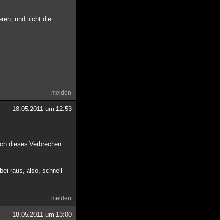
eren, und nicht die
melden
18.05.2011 um 12:53
urch dieses Verbrechen
i raus, also, schnell
melden
18.05.2011 um 13:00