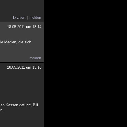
1x zitiert
melden
18.05.2011 um 13:14
ie Medien, die sich
melden
18.05.2011 um 13:16
n Kassen geführt, Bill
en.