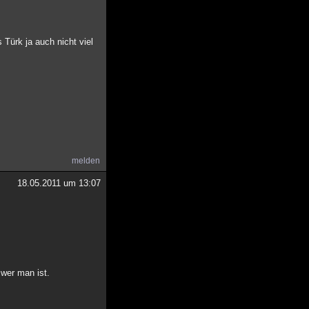
Türk ja auch nicht viel
melden
18.05.2011 um 13:07
 wer man ist.