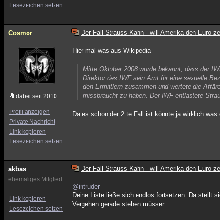
Lesezeichen setzen
Der Fall Strauss-Kahn - will Amerika den Euro z
Cosmor
Hier mal was aus Wikipedia
Mitte Oktober 2008 wurde bekannt, dass der IWF
Direktor des IWF sein Amt für eine sexuelle Be
den Ermittlern zusammen und wertete die Affäre 
missbraucht zu haben. Der IWF entlastete Strau
dabei seit 2010
Profil anzeigen
Da es schon der 2.te Fall ist könnte ja wirklich was
Private Nachricht
Link kopieren
Lesezeichen setzen
Der Fall Strauss-Kahn - will Amerika den Euro z
akbas
ehemaliges Mitglied
@intruder
Deine Liste ließe sich endlos fortsetzen. Da stellt 
Link kopieren
Vergehen gerade stehen müssen.
Lesezeichen setzen