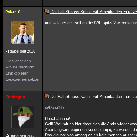
Der Fall Strauss-Kahn - will Amerika den Euro z
Ryker10
und welcher ami soll an die IWF spitze? wenn scho
dabei seit 2010
Profil anzeigen
Private Nachricht
Link kopieren
Lesezeichen setzen
Der Fall Strauss-Kahn - will Amerika den Euro z
Contragon
@Dona147
Hahahahhaaa!
Geil! War mir so klar dass sich die Amis wieder w
Aber langsam beginnen sie schlampig zu werden das
Das glaubte von anfang an eh kein mensch ausser
dabei seit 2008