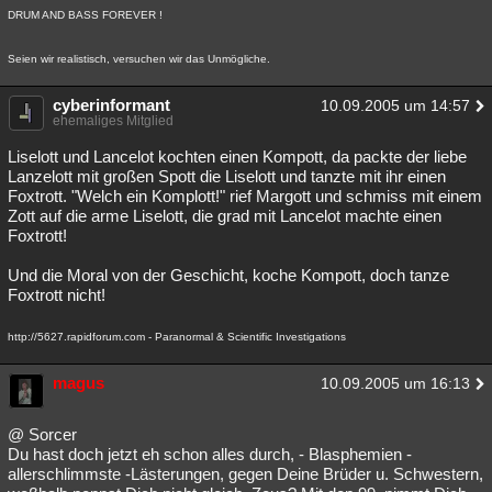
DRUM AND BASS FOREVER !
Seien wir realistisch, versuchen wir das Unmögliche.
cyberinformant
10.09.2005 um 14:57
ehemaliges Mitglied
Liselott und Lancelot kochten einen Kompott, da packte der liebe
Lanzelott mit großen Spott die Liselott und tanzte mit ihr einen
Foxtrott. "Welch ein Komplott!" rief Margott und schmiss mit einem
Zott auf die arme Liselott, die grad mit Lancelot machte einen
Foxtrott!
Und die Moral von der Geschicht, koche Kompott, doch tanze
Foxtrott nicht!
http://5627.rapidforum.com - Paranormal & Scientific Investigations
magus
10.09.2005 um 16:13
@ Sorcer
Du hast doch jetzt eh schon alles durch, - Blasphemien -
allerschlimmste -Lästerungen, gegen Deine Brüder u. Schwestern,