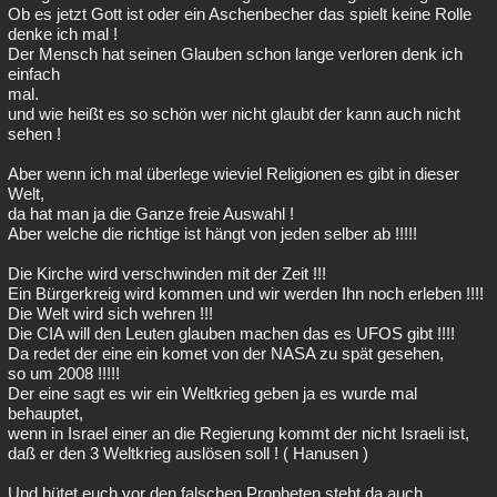
Ob es jetzt Gott ist oder ein Aschenbecher das spielt keine Rolle
denke ich mal !
Der Mensch hat seinen Glauben schon lange verloren denk ich
einfach
mal.
und wie heißt es so schön wer nicht glaubt der kann auch nicht
sehen !
Aber wenn ich mal überlege wieviel Religionen es gibt in dieser
Welt,
da hat man ja die Ganze freie Auswahl !
Aber welche die richtige ist hängt von jeden selber ab !!!!!
Die Kirche wird verschwinden mit der Zeit !!!
Ein Bürgerkreig wird kommen und wir werden Ihn noch erleben !!!!
Die Welt wird sich wehren !!!
Die CIA will den Leuten glauben machen das es UFOS gibt !!!!
Da redet der eine ein komet von der NASA zu spät gesehen,
so um 2008 !!!!!
Der eine sagt es wir ein Weltkrieg geben ja es wurde mal
behauptet,
wenn in Israel einer an die Regierung kommt der nicht Israeli ist,
daß er den 3 Weltkrieg auslösen soll ! ( Hanusen )
Und hütet euch vor den falschen Propheten steht da auch