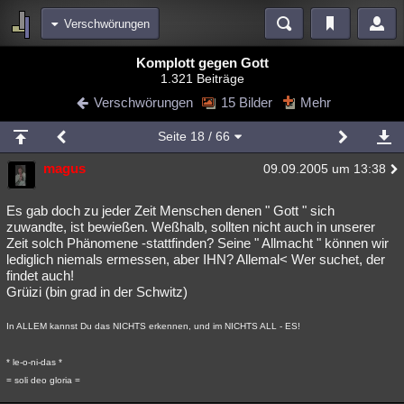
Verschwörungen
Bereiche
Komplott gegen Gott
1.321 Beiträge
Echtzeit
Diskussionen
Blogs
Videos
Statistiken
Verschwörungen
15 Bilder
Mehr
Chat
Wiki
Neuigkeiten
Seite
18
/ 66
meine Rubriken
magus
09.09.2005 um 13:38
Menschen
Wissenschaft
Politik
Mystery
Kriminalfälle
Spiritualität
Verschwörungen
Technologie
Ufologie
Es gab doch zu jeder Zeit Menschen denen " Gott " sich
zuwandte, ist bewießen. Weßhalb, sollten nicht auch in unserer
Zeit solch Phänomene -stattfinden? Seine " Allmacht " können wir
Natur
Umfragen
Unterhaltung
lediglich niemals ermessen, aber IHN? Allemal< Wer suchet, der
weitere Rubriken
findet auch!
Grüizi (bin grad in der Schwitz)
Philosophie
Träume
Orte
Esoterik
Literatur
In ALLEM kannst Du das NICHTS erkennen, und im NICHTS ALL - ES!
Astronomie
Helpdesk
Gruppen
Gaming
Filme
* le-o-ni-das *
Musik
Clash
Verbesserungen
Allmystery
English
= soli deo gloria =
Übersichten