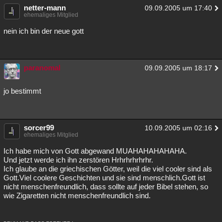
netter-mann
09.09.2005 um 17:40
Besucht
Teilgenommen
Alle
Neue
Geschlossen
ehemaliges Mitglied
Lesenswert
Schlüsselwörter
nein ich bin der neue gott
paranomal
09.09.2005 um 18:17
jo bestimmt
sorcer99
10.09.2005 um 02:16
ehemaliges Mitglied
Ich habe mich von Gott abgewand MUAHAHAHAHAHA.
Und jetzt werde ich ihn zerstören Hrhrhrhrhrhr.
Ich glaube an die griechischen Götter, weil die viel cooler sind als
Gott.Viel coolere Geschichten und sie sind menschlich.Gott ist
nicht menschenfreundlich, dass sollte auf jeder Bibel stehen, so
wie Zigaretten nicht menschenfreundlich sind.