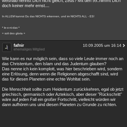
weßhalb nennst Dich nicht gleich, Zeus? Mit den 99..nimmt Dich
doch keiner mehr ernst....
In ALLEM kannst Du das NICHTS erkennen, und im NICHTS ALL - ES!
* le-o-ni-das *
= soli deo gloria =
fafnir
10.09.2005 um 16:14
ehemaliges Mitglied
Wie kann es nur möglich sein, dass so viele Leute immer noch an
das Christentum, den Islam und das Judentum glauben?
Das nenne ich kein komplott, was hier beschrieben wird, sondern
eine Erlösung, denn wenn die Religionen abgeschafft sind, wird
das für diesen Planeten eine echte Wohltat sein.
Die Menschheit sollte zum Heidentum zurückkehren, egal ob jetzt
griechisch, germanisch oder Aztekisch, aber dieser "Rückschritt"
wäre auf jeden Fall ein großer Fortschritt, vielleicht würden wir
dann aufhören uns uind diesen Planeten zu Grunde zu richten.