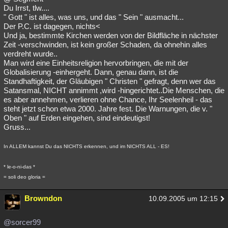
Du Irrst, tlw....
" Gott " ist alles, was uns, und das " Sein " ausmacht...
Der P.C. ist dagegen, nichts<
Und ja, bestimmte Kirchen werden von der Bildfläche in nächster
Zeit -verschwinden, ist kein großer Schaden, da ohnehin alles
verdreht wurde..
Man wird eine Einheitsreligion hervorbringen, die mit der
Globalisierung -einhergeht. Dann, genau dann, ist die
Standhaftigkeit, der Gläubigen " Christen " gefragt, denn wer das
Satansmal, NICHT annimmt ,wird -hingerichtet..Die Menschen, die
es aber annehmen, verlieren ohne Chance, Ihr Seelenheil - das
steht jetzt schon etwa 2000. Jahre fest. Die Warnungen, die v. "
Oben " auf Erden eingehen, sind eindeutigst!
Gruss...
In ALLEM kannst Du das NICHTS erkennen, und im NICHTS ALL - ES!
* le-o-ni-das *
= soli deo gloria =
Browndon
10.09.2005 um 12:15
@sorcer99