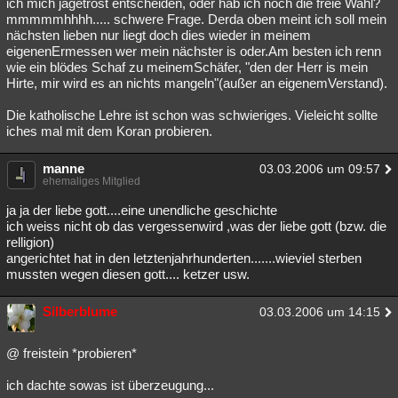
ich mich jagetrost entscheiden, oder hab ich noch die freie Wahl?
mmmmmhhhh..... schwere Frage. Derda oben meint ich soll mein
nächsten lieben nur liegt doch dies wieder in meinem
eigenenErmessen wer mein nächster is oder.Am besten ich renn
wie ein blödes Schaf zu meinemSchäfer, "den der Herr is mein
Hirte, mir wird es an nichts mangeln"(außer an eigenemVerstand).
Die katholische Lehre ist schon was schwieriges. Vieleicht sollte
iches mal mit dem Koran probieren.
manne
03.03.2006 um 09:57
ehemaliges Mitglied
ja ja der liebe gott....eine unendliche geschichte
ich weiss nicht ob das vergessenwird ,was der liebe gott (bzw. die
relligion)
angerichtet hat in den letztenjahrhunderten.......wieviel sterben
mussten wegen diesen gott.... ketzer usw.
Silberblume
03.03.2006 um 14:15
@ freistein *probieren*
ich dachte sowas ist überzeugung...