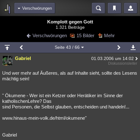
Verschwörungen
Bereiche
Komplott gegen Gott
1.321 Beiträge
Echtzeit
Diskussionen
Blogs
Videos
Statistiken
Verschwörungen
15 Bilder
Mehr
Chat
Wiki
Neuigkeiten
Seite
43
/ 66
meine Rubriken
Gabriel
01.03.2006 um 14:02
Menschen
Wissenschaft
Politik
Mystery
Kriminalfälle
Diskussionsleiter
Spiritualität
Verschwörungen
Technologie
Ufologie
Und wer mehr auf Äußeres, als auf Inhalte sieht, sollte des Lesens
mächtig sein!
Natur
Umfragen
Unterhaltung
weitere Rubriken
" Ökumene - Wer ist ein Ketzer oder Herätiker im Sinne der
katholischenLehre? Das
Philosophie
Träume
Orte
Esoterik
Literatur
sind Personen, die Selbst glauben, entscheiden und handeln!...
Astronomie
Helpdesk
Gruppen
Gaming
Filme
www.hinaus-mein-volk.de/html/okumene"
Musik
Clash
Verbesserungen
Allmystery
English
Gabriel
Übersichten