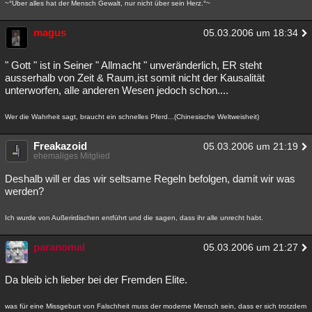
~°Über alles hat der Mensch Gewalt, nur nicht über sein Herz.°~
magus
05.03.2006 um 18:34
" Gott " ist in Seiner " Allmacht " unveränderlich, ER steht
ausserhalb von Zeit & Raum,ist somit nicht der Kausalität
unterworfen, alle anderen Wesen jedoch schon....
Wer die Wahrheit sagt, braucht ein schnelles Pferd...(Chinesische Weltweisheit)
Freakazoid
05.03.2006 um 21:19
ehemaliges Mitglied
Deshalb will er das wir seltsame Regeln befolgen, damit wir was
werden?
Ich wurde von Außerirdischen entführt und die sagen, dass ihr alle unrecht habt.
paranomal
05.03.2006 um 21:27
Da bleib ich lieber bei der Fremden Elite.
was für eine Missgeburt von Falschheit muss der moderne Mensch sein, dass er sich trotzdem