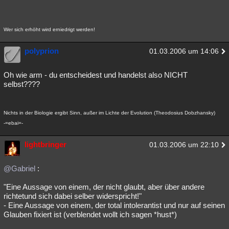
Besucht
Teilgenommen
Alle
Neue
Geschlossen
Wer sich erhöht wird erniedrigt werden!
Lesenswert
Schlüsselwörter
polyprion
01.03.2006 um 14:06
Oh wie arm - du entscheidest und handelst also NICHT
selbst????
Nichts in der Biologie ergibt Sinn, außer im Lichte der Evolution (Theodosius Dobzhansky)
-=ebai=-
lightbringer
01.03.2006 um 22:10
@Gabriel
:
"Eine Aussage von einem, der nicht glaubt, aber über andere
richtetund sich dabei selber widerspricht!"
- Eine Aussage von einem, der total intolerantist und nur auf seinen
Glauben fixiert ist (verblendet wollt ich sagen *hust*)