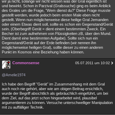
wir ja nicht, solange wir nicht wissen was der Gral eigentlich ist
und bewirkt. Schon in Parzival (Gralssuche) ging es beim Anblick
des Grales um die Frage, "Wem dienst du?" Diese Frage musste
gestellt werden, wurde jedoch beim ersten Male eben nicht
gestellt. Wenn nun möglicherweise diese heilige Gral Jemanden
oder einem Etwas dient soll, sollte es schon ein Gegenstand/Gerät
sein. (Oberbegriff Gerät = dient einem bestimmten Zweck. Ein
Becher ist zum aufnehmen von Flüssigkeiten zB, über den Mund.
Dient damit eine bestimmten Aufgabe). Sollte sich nun ein
Gegenstand/Gerät auf der Erde befinden (wir nennen ihn
möglicherweise heiligen Gral), sollte dieser zu einen anderen
Punkt im Kosmos eine Beziehung haben können.
Commonsense
05.07.2011 um 10:02
@Amelie1974
Ich habe den Begriff "Gerät" im Zusammenhang mit dem Gral
auch noch nie gehört, aber wie am obigen Beitrag ersichtlich,
wurde der Begriff absichtlich als gebräuchlich eingeführt, um bei
dem Ziel, auf das jetzt schon hingearbeitet wird, plausibel
argumentieren zu können. Versuche unterschwelliger Manipulation
mit zu auffälliger Technik.