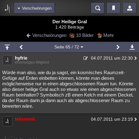
Verschwörungen
Bereiche
Der Heilige Gral
1.420 Beiträge
Echtzeit
Diskussionen
Blogs
Videos
Statistiken
Verschwörungen
10 Bilder
Mehr
Chat
Wiki
Neuigkeiten
2
Seite
65
/ 72
meine Rubriken
hyfrie
04.07.2011 um 22:30
Menschen
Wissenschaft
Politik
Mystery
Kriminalfälle
ehemaliges Mitglied
Spiritualität
Verschwörungen
Technologie
Ufologie
Würde man also, wie du ja sagst, ein kosmisches Raumzeit-
Gefüge auf Erden einbetten können, könnte man dieses
möglicherweise nur in einen abgeschlossenen Raum tun. Könnte
Natur
Umfragen
Unterhaltung
also dieser heilige Gral auch so etwas wie einen abgeschlossenen
weitere Rubriken
Raum beinhalten? Symbolisch zB einen Kelch mit einem Deckel,
da der Raum darin ja dann auch als abgeschlossener Raum zu
Philosophie
Träume
Orte
Esoterik
Literatur
bewerten wäre.
Astronomie
Helpdesk
Gruppen
Gaming
Filme
felixmerk
04.07.2011 um 23:19
Musik
Clash
Verbesserungen
Allmystery
English
Übersichten