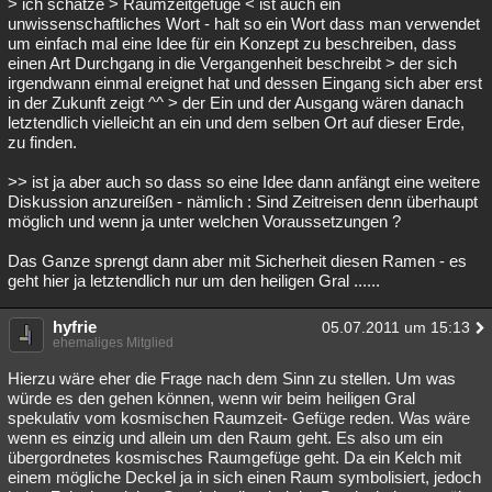
> ich schätze > Raumzeitgefüge < ist auch ein
unwissenschaftliches Wort - halt so ein Wort dass man verwendet
um einfach mal eine Idee für ein Konzept zu beschreiben, dass
einen Art Durchgang in die Vergangenheit beschreibt > der sich
irgendwann einmal ereignet hat und dessen Eingang sich aber erst
in der Zukunft zeigt ^^ > der Ein und der Ausgang wären danach
letztendlich vielleicht an ein und dem selben Ort auf dieser Erde,
zu finden.
>> ist ja aber auch so dass so eine Idee dann anfängt eine weitere
Diskussion anzureißen - nämlich : Sind Zeitreisen denn überhaupt
möglich und wenn ja unter welchen Voraussetzungen ?
Das Ganze sprengt dann aber mit Sicherheit diesen Ramen - es
geht hier ja letztendlich nur um den heiligen Gral ......
hyfrie
05.07.2011 um 15:13
ehemaliges Mitglied
Hierzu wäre eher die Frage nach dem Sinn zu stellen. Um was
würde es den gehen können, wenn wir beim heiligen Gral
spekulativ vom kosmischen Raumzeit- Gefüge reden. Was wäre
wenn es einzig und allein um den Raum geht. Es also um ein
übergordnetes kosmisches Raumgefüge geht. Da ein Kelch mit
einem mögliche Deckel ja in sich einen Raum symbolisiert, jedoch