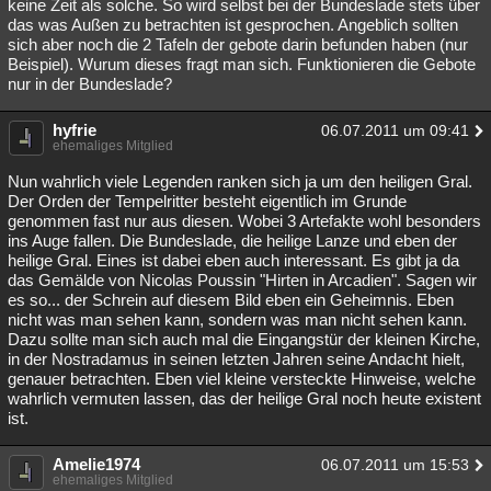
keine Zeit als solche. So wird selbst bei der Bundeslade stets über
das was Außen zu betrachten ist gesprochen. Angeblich sollten
sich aber noch die 2 Tafeln der gebote darin befunden haben (nur
Beispiel). Wurum dieses fragt man sich. Funktionieren die Gebote
nur in der Bundeslade?
hyfrie
06.07.2011 um 09:41
ehemaliges Mitglied
Nun wahrlich viele Legenden ranken sich ja um den heiligen Gral.
Der Orden der Tempelritter besteht eigentlich im Grunde
genommen fast nur aus diesen. Wobei 3 Artefakte wohl besonders
ins Auge fallen. Die Bundeslade, die heilige Lanze und eben der
heilige Gral. Eines ist dabei eben auch interessant. Es gibt ja da
das Gemälde von Nicolas Poussin "Hirten in Arcadien". Sagen wir
es so... der Schrein auf diesem Bild eben ein Geheimnis. Eben
nicht was man sehen kann, sondern was man nicht sehen kann.
Dazu sollte man sich auch mal die Eingangstür der kleinen Kirche,
in der Nostradamus in seinen letzten Jahren seine Andacht hielt,
genauer betrachten. Eben viel kleine versteckte Hinweise, welche
wahrlich vermuten lassen, das der heilige Gral noch heute existent
ist.
Amelie1974
06.07.2011 um 15:53
ehemaliges Mitglied