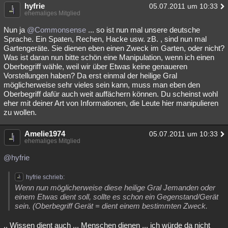
hyfrie
05.07.2011 um 10:33
ehemaliges Mitglied
Nun ja
@Commonsense
... so ist nun mal unsere deutsche
Sprache. Ein Spaten, Rechen, Hacke usw. zB. , sind nun mal
Gartengeräte. Sie dienen eben einen Zweck im Garten, oder nicht?
Was ist daran nun bitte schön eine Manipulation, wenn ich einen
Oberbegriff wähle, weil wir über Etwas keine genaueren
Vorstellungen haben? Da erst einmal der heilige Gral
möglicherweise sehr vieles sein kann, muss man eben den
Oberbegriff dafür auch weit auffächern können. Du scheinst wohl
eher mit deiner Art von Informationen, die Leute hier manipulieren
zu wollen.
Amelie1974
05.07.2011 um 10:33
ehemaliges Mitglied
@hyfrie
hyfrie schrieb:
Wenn nun möglicherweise diese heilige Gral Jemanden oder
einem Etwas dient soll, sollte es schon ein Gegenstand/Gerät
sein. (Oberbegriff Gerät = dient einem bestimmten Zweck.
.. Wissen dient auch ... Menschen dienen ... ich würde da nicht