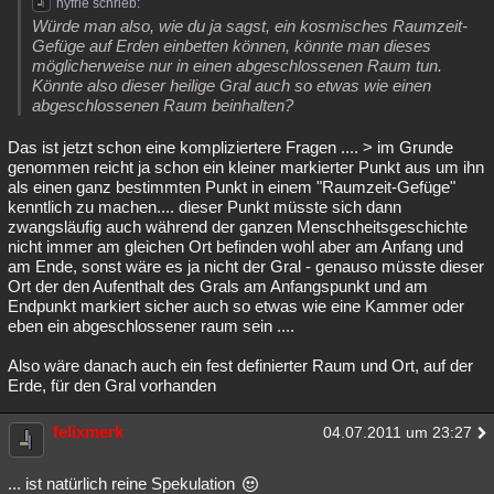
hyfrie schrieb:
Besucht
Teilgenommen
Alle
Neue
Geschlossen
Würde man also, wie du ja sagst, ein kosmisches Raumzeit-
Gefüge auf Erden einbetten können, könnte man dieses
möglicherweise nur in einen abgeschlossenen Raum tun.
Lesenswert
Schlüsselwörter
Könnte also dieser heilige Gral auch so etwas wie einen
abgeschlossenen Raum beinhalten?
Das ist jetzt schon eine kompliziertere Fragen .... > im Grunde
genommen reicht ja schon ein kleiner markierter Punkt aus um ihn
als einen ganz bestimmten Punkt in einem "Raumzeit-Gefüge"
kenntlich zu machen.... dieser Punkt müsste sich dann
zwangsläufig auch während der ganzen Menschheitsgeschichte
nicht immer am gleichen Ort befinden wohl aber am Anfang und
am Ende, sonst wäre es ja nicht der Gral - genauso müsste dieser
Ort der den Aufenthalt des Grals am Anfangspunkt und am
Endpunkt markiert sicher auch so etwas wie eine Kammer oder
eben ein abgeschlossener raum sein ....
Also wäre danach auch ein fest definierter Raum und Ort, auf der
Erde, für den Gral vorhanden
felixmerk
04.07.2011 um 23:27
... ist natürlich reine Spekulation