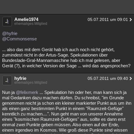
Amelie1974
05.07.2011 um 09:01
ehemaliges Mitglied
@hyfrie
@Commonsense
... also das mit dem Gerät hab ich auch noch nicht gehört,
zumindest nicht in der Artus-Sage. Spekulationen über
Bundeslade-Gral-Mannamaschine hab ich mal gelesen, aber
Gerät (?), in welcher Version der Sage ... wird das angesprochen?
hyfrie
05.07.2011 um 09:40
ehemaliges Mitglied
Nun ja
@felixmerk
... Spekulation hin oder her, man kann sich ja
mal Gedanken dazu machen dürfen. Du schreibst, "im Grunde
genommen reicht ja schon ein kleiner markierter Punkt aus um ihn
als einen ganz bestimmten Punkt in einem "Raumzeit-Gefüge"
kenntlich zu machen....". Nun geht man von unserer Annahme
eines "kosmischen Raumzeit-Gefüges" aus, sollte es dann erst
einmal zwei Punkte geben müssen. Also einen auf der Erde,
einem irgendwo im Kosmos. Wie groß diese Punkte sind wissen