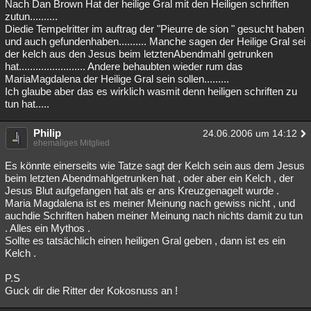
Nach Dan Brown Hat der heilige Gral mit den Heiligen schriften
zutun..........
Diedie Tempelritter im auftrag der "Pieurre de sion " gesucht haben
und auch gefundenhaben.......... Manche sagen der Heilige Gral sei
der kelch aus den Jesus beim letztenAbendmahl getrunken
hat........................ Andere behaubten wieder rum das
MariaMagdalena der Heilige Gral sein sollen.........
Ich glaube aber das es wirklich wasmit denn heiligen schriften zu
tun hat.....
Philip
24.06.2006 um 14:12
ehemaliges Mitglied
Es könnte einerseits wie Tatze sagt der Kelch sein aus dem Jesus
beim letzten Abendmahlgetrunken hat , oder aber ein Kelch , der
Jesus Blut aufgefangen hat als er ans Kreuzgenagelt wurde .
Maria Magdalena ist es meiner Meinung nach gewiss nicht , und
auchdie Schriften haben meiner Meinung nach nichts damit zu tun
. Alles ein Mythos .
Sollte es tatsächlich einen heiligen Gral geben , dann ist es ein
Kelch .
P.S
Guck dir die Ritter der Kokosnuss an !