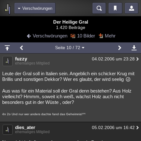
Verschwörungen
Bereiche
Der Heilige Gral
1.420 Beiträge
Echtzeit
Diskussionen
Blogs
Videos
Statistiken
Verschwörungen
10 Bilder
Mehr
Chat
Wiki
Neuigkeiten
2
Seite
10
/ 72
meine Rubriken
fuzzy
04.02.2006 um 23:28
Menschen
Wissenschaft
Politik
Mystery
Kriminalfälle
ehemaliges Mitglied
Spiritualität
Verschwörungen
Technologie
Ufologie
Leute der Gral soll in Italien sein. Angeblich ein schicker Krug mit
Brillis und sonstigen Dekkor? Wer es glaubt, der wird seelig
Natur
Umfragen
Unterhaltung
Aus was für ein Material soll der Gral denn bestehen? Aus Holz
weitere Rubriken
vielleicht? Hmmm, soweit ich weiß, wächst Holz auch nicht
besonders gut in der Wüste , oder?
Philosophie
Träume
Orte
Esoterik
Literatur
4n 2o Und nur wer anders dachte fand das Geheimnis!^^
Astronomie
Helpdesk
Gruppen
Gaming
Filme
dies_ater
05.02.2006 um 16:42
Musik
Clash
Verbesserungen
Allmystery
English
ehemaliges Mitglied
Übersichten