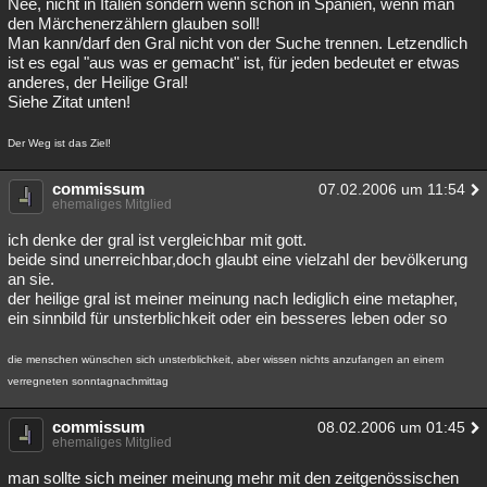
Nee, nicht in Italien sondern wenn schon in Spanien, wenn man
den Märchenerzählern glauben soll!
Besucht
Teilgenommen
Alle
Neue
Geschlossen
Man kann/darf den Gral nicht von der Suche trennen. Letzendlich
ist es egal "aus was er gemacht" ist, für jeden bedeutet er etwas
Lesenswert
Schlüsselwörter
anderes, der Heilige Gral!
Siehe Zitat unten!
Der Weg ist das Ziel!
commissum
07.02.2006 um 11:54
ehemaliges Mitglied
ich denke der gral ist vergleichbar mit gott.
beide sind unerreichbar,doch glaubt eine vielzahl der bevölkerung
an sie.
der heilige gral ist meiner meinung nach lediglich eine metapher,
ein sinnbild für unsterblichkeit oder ein besseres leben oder so
die menschen wünschen sich unsterblichkeit, aber wissen nichts anzufangen an einem
verregneten sonntagnachmittag
commissum
08.02.2006 um 01:45
ehemaliges Mitglied
man sollte sich meiner meinung mehr mit den zeitgenössischen