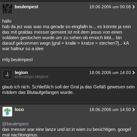
beulenpest
18.06.2006 um 00:08
hallo
hab da jez was was ma gerade so eingfalln is... es könnte ja sein
das mit graldas messer gemeint ist mit dem jesus von einen
soldaten gestochen wurde um zu sehen ob ernoch lebt... bin
darauf gekommen wegn [gral = kralle = kratze = stechen?]... kA
war haltnur so a idee
mfg beulenpest
legion
18.06.2006 um 14:03
ehemaliges Mitglied
glaub ich nich. Schließlich soll der Gral ja das Gefäß gewesen sein
mitdem das Blutaufgefangen wurde.
loco
18.06.2006 um 14:50
@beulenpest
das messer war eine lanze und ist in wien zu besichtigen. googel
mal nachlonginus.