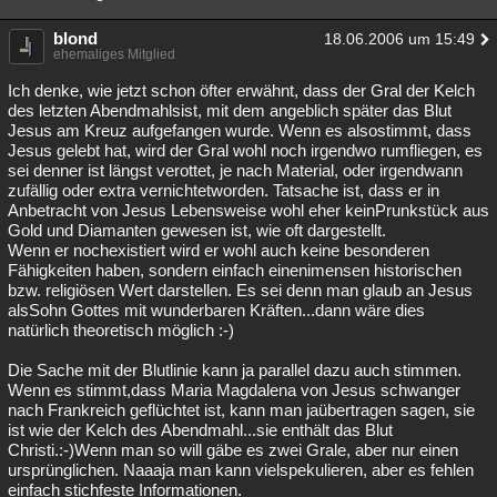
blond
18.06.2006 um 15:49
ehemaliges Mitglied
Ich denke, wie jetzt schon öfter erwähnt, dass der Gral der Kelch
des letzten Abendmahlsist, mit dem angeblich später das Blut
Jesus am Kreuz aufgefangen wurde. Wenn es alsostimmt, dass
Jesus gelebt hat, wird der Gral wohl noch irgendwo rumfliegen, es
sei denner ist längst verottet, je nach Material, oder irgendwann
zufällig oder extra vernichtetworden. Tatsache ist, dass er in
Anbetracht von Jesus Lebensweise wohl eher keinPrunkstück aus
Gold und Diamanten gewesen ist, wie oft dargestellt.
Wenn er nochexistiert wird er wohl auch keine besonderen
Fähigkeiten haben, sondern einfach einenimensen historischen
bzw. religiösen Wert darstellen. Es sei denn man glaub an Jesus
alsSohn Gottes mit wunderbaren Kräften...dann wäre dies
natürlich theoretisch möglich :-)
Die Sache mit der Blutlinie kann ja parallel dazu auch stimmen.
Wenn es stimmt,dass Maria Magdalena von Jesus schwanger
nach Frankreich geflüchtet ist, kann man jaübertragen sagen, sie
ist wie der Kelch des Abendmahl...sie enthält das Blut
Christi.:-)Wenn man so will gäbe es zwei Grale, aber nur einen
ursprünglichen. Naaaja man kann vielspekulieren, aber es fehlen
einfach stichfeste Informationen.