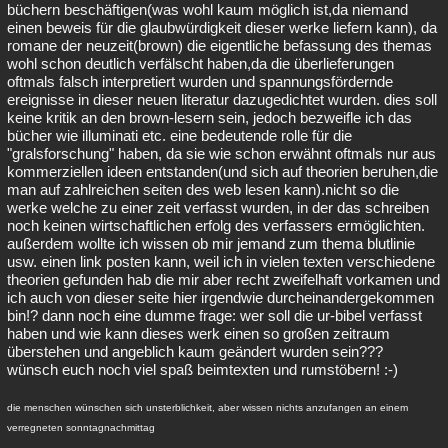
büchern beschäftigen(was wohl kaum möglich ist,da niemand
einen beweis für die glaubwürdigkeit dieser werke liefern kann), da
romane der neuzeit(brown) die eigentliche befassung des themas
wohl schon deutlich verfälscht haben,da die überlieferungen
oftmals falsch interpretiert wurden und spannungsfördernde
ereignisse in dieser neuen literatur dazugedichtet wurden. dies soll
keine kritik an den brown-lesern sein, jedoch bezweifle ich das
bücher wie illuminati etc. eine bedeutende rolle für die
"gralsforschung" haben, da sie wie schon erwähnt oftmals nur aus
kommerziellen ideen entstanden(und sich auf theorien beruhen,die
man auf zahlreichen seiten des web lesen kann).nicht so die
werke welche zu einer zeit verfasst wurden, in der das schreiben
noch keinen wirtschaftlichen erfolg des verfassers ermöglichten.
außerdem wollte ich wissen ob mir jemand zum thema blutlinie
usw. einen link posten kann, weil ich in vielen texten verschiedene
theorien gefunden hab die mir aber recht zweifelhaft vorkamen und
ich auch von dieser seite hier irgendwie durcheinandergekommen
bin!? dann noch eine dumme frage: wer soll die ur-bibel verfasst
haben und wie kann dieses werk einen so großen zeitraum
überstehen und angeblich kaum geändert wurden sein???
wünsch euch noch viel spaß beimtexten und rumstöbern! :-)
die menschen wünschen sich unsterblichkeit, aber wissen nichts anzufangen an einem
verregneten sonntagnachmittag