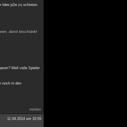
e Idee p2w zu schreien.
nnen. damit beschränkt
arum? Weil viele Spieler
h noch in den
melden
11.04.2014 um 10:55