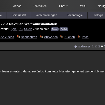
Videos
Statistiken
Chat
Wiki
Neuig
2
le
Spiritualität
Verschwörungen
Technologie
Ufologie
n - die NextGen Weltraumsimulation
lwörter:
Spiel
,
PC
,
Spiele
▪ Abonnieren:
Feed
E-Mail
32 Videos
Beobachten
Antworten
Suchen
Infos
vorherige
1
2
3
4
 Team erweitert, damit zukünftig komplette Planeten generiert werden können