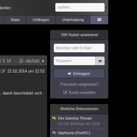
keiten
Natur
Umfragen
Unterhaltung
3
9
9
Nutzer anwesend
5
6
14
...
16
nächste
21.02.2014 um 22:52
Einloggen
Passwort vergessen?
Konto erstellen
. damit beschränkt sich
Ähnliche Diskussionen
Der Gaming-Thread
29.541 Beiträge bis 2026
Warframe (Ps4/PC)