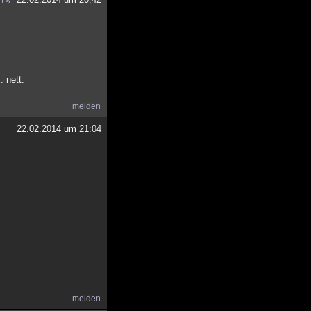
. nett.
melden
22.02.2014 um 21:04
melden