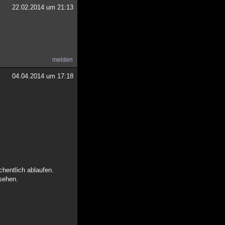
22.02.2014 um 21:13
melden
04.04.2014 um 17:18
chentlich ablaufen.
 sehen.