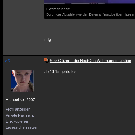
Externer Inhalt
Durch das Abspielen werden Daten an Youtube übermittelt un
mfg
Star Citizen - die NextGen Weltraumsimulation
dS
ab 13:15 gehts los
dabei seit 2007
Profil anzeigen
Private Nachricht
Link kopieren
Lesezeichen setzen