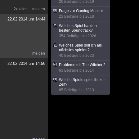
26 Beiträge bis 2019
2x zitiert
melden
Frage zur Gaming Monitor
23 Beiträge bis 2018
22.02.2014 um 14:44
Welches Spiel hat den
besten Soundtrack?
354 Beiträge bis 2026
Welches Spiel soll ich als
nächstes spielen?
melden
40 Beiträge bis 2023
22.02.2014 um 14:56
Probleme mit The Witcher 2
63 Beiträge bis 2014
Welche Spiele spielt ihr zur
Zeit?
.
65 Beiträge bis 2013