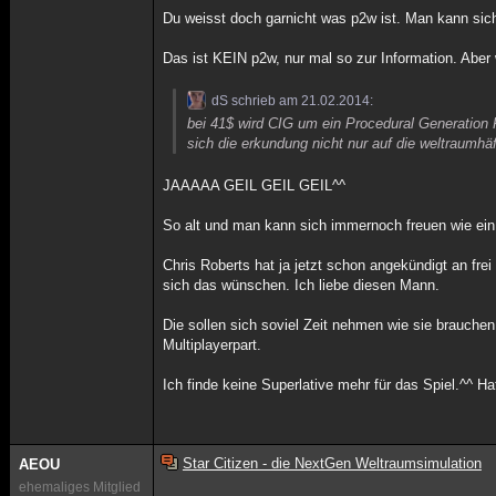
Du weisst doch garnicht was p2w ist. Man kann sich
Das ist KEIN p2w, nur mal so zur Information. Aber 
dS schrieb am 21.02.2014:
bei 41$ wird CIG um ein Procedural Generation 
sich die erkundung nicht nur auf die weltraumhä
JAAAAA GEIL GEIL GEIL^^
So alt und man kann sich immernoch freuen wie ei
Chris Roberts hat ja jetzt schon angekündigt an fre
sich das wünschen. Ich liebe diesen Mann.
Die sollen sich soviel Zeit nehmen wie sie brauche
Multiplayerpart.
Ich finde keine Superlative mehr für das Spiel.^^ H
Star Citizen - die NextGen Weltraumsimulation
AEOU
ehemaliges Mitglied