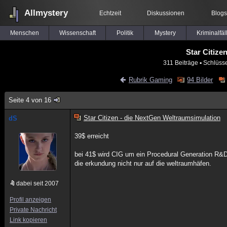
Allmystery
Echtzeit
Diskussionen
Blogs
Menschen
Wissenschaft
Politik
Mystery
Kriminalfäl
Star Citize
311 Beiträge
▪ Schlüsse
Rubrik Gaming
94 Bilder
Seite 4 von 16
Star Citizen - die NextGen Weltraumsimulation
dS
39$ erreicht
bei 41$ wird CIG um ein Procedural Generation R&D
die erkundung nicht nur auf die weltraumhäfen.
dabei seit 2007
Profil anzeigen
Private Nachricht
Link kopieren