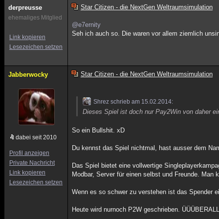
Star Citizen - die NextGen Weltraumsimulation
derpreusse
ehemaliges Mitglied
@e7ernity
Seh ich auch so. Die waren vor allem ziemlich uns
Link kopieren
Lesezeichen setzen
Star Citizen - die NextGen Weltraumsimulation
Jabberwocky
Shrez schrieb am 15.02.2014:
Dieses Spiel ist doch nur Pay2Win von daher ei
So ein Bullshit. xD
dabei seit 2010
Du kennst das Spiel nichtmal, hast ausser dem Na
Profil anzeigen
Private Nachricht
Das Spiel bietet eine vollwertige Singleplayerkampa
Link kopieren
Modbar, Server für einen selbst und Freunde. Man k
Lesezeichen setzen
Wenn es so schwer zu verstehen ist das Spender e
Heute wird nurnoch P2W geschrieben. ÜÜÜBERAL