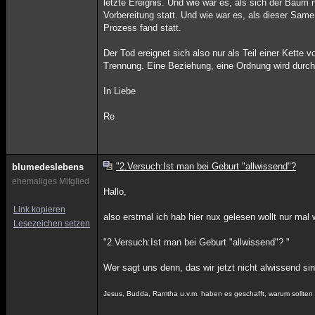
letzte Ereignis. Und wie war es, als sich der Baum 
Vorbereitung statt. Und wie war es, als dieser Sa
Prozess fand statt.
Der Tod ereignet sich also nur als Teil einer Kette
Trennung. Eine Beziehung, eine Ordnung wird durch
In Liebe
Re
"2.Versuch:Ist man bei Geburt "allwissend"?
blumedeslebens
ehemaliges Mitglied
Hallo,
Link kopieren
also erstmal ich hab hier nux gelesen wollt nur mal 
Lesezeichen setzen
"2.Versuch:Ist man bei Geburt "allwissend"? "
Wer sagt uns denn, das wir jetzt nicht alwissend si
Jesus, Budda, Ramtha u.v.m. haben es geschafft, warum sollten