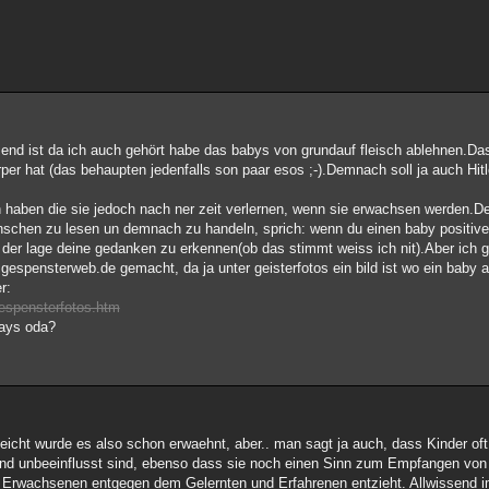
end ist da ich auch gehört habe das babys von grundauf fleisch ablehnen.Da
er hat (das behaupten jedenfalls son paar esos ;-).Demnach soll ja auch Hitle
en haben die sie jedoch nach ner zeit verlernen, wenn sie erwachsen werden.D
enschen zu lesen un demnach zu handeln, sprich: wenn du einen baby positive
n der lage deine gedanken zu erkennen(ob das stimmt weiss ich nit).Aber ich g
gespensterweb.de gemacht, da ja unter geisterfotos ein bild ist wo ein baby a
r:
espensterfotos.htm
bays oda?
lleicht wurde es also schon erwaehnt, aber.. man sagt ja auch, dass Kinder o
d unbeeinflusst sind, ebenso dass sie noch einen Sinn zum Empfangen von
s Erwachsenen entgegen dem Gelernten und Erfahrenen entzieht. Allwissend 