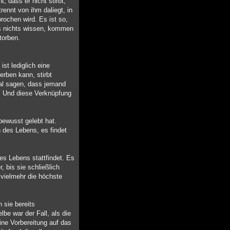
, dass er nicht stirbt,
rennt von ihm daliegt, in
rochen wird. Es ist so,
es nichts wissen, kommen
torben.
st lediglich eine
erben kann, stirbt
nmal sagen, dass jemand
ar. Und diese Verknüpfung
bewusst gelebt hat.
n des Lebens, es findet
es Lebens stattfindet. Es
, bis sie schließlich
 vielmehr die höchste
 sie bereits
be war der Fall, als die
ine Vorbereitung auf das