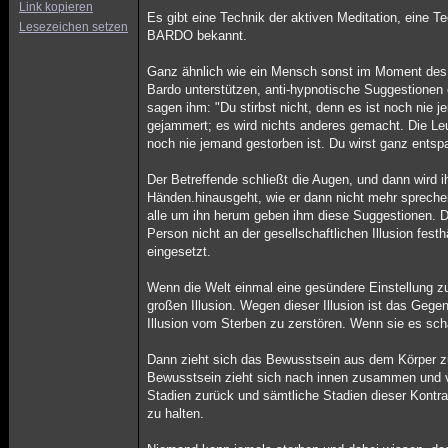
Link kopieren
Es gibt eine Technik der aktiven Meditation, eine 
Lesezeichen setzen
BARDO bekannt.
Ganz ähnlich wie ein Mensch sonst im Moment des S
Bardo unterstützen, anti-hypnotische Suggestione
sagen ihm: "Du stirbst nicht, denn es ist noch nie
gejammert; es wird nichts anderes gemacht. Die Leu
noch nie jemand gestorben ist. Du wirst ganz entsp
Der Betreffende schließt die Augen, und dann wird 
Händen.hinausgeht, wie er dann nicht mehr sprechen
alle um ihn herum geben ihm diese Suggestionen. Di
Person nicht an der gesellschaftlichen Illusion fes
eingesetzt.
Wenn die Welt einmal eine gesündere Einstellung zu
großen Illusion. Wegen dieser Illusion ist das Gegen
Illusion vom Sterben zu zerstören. Wenn sie es sch
Dann zieht sich das Bewusstsein aus dem Körper zur
Bewusstsein zieht sich nach innen zusammen und ve
Stadien zurück und sämtliche Stadien dieser Kontr
zu halten.