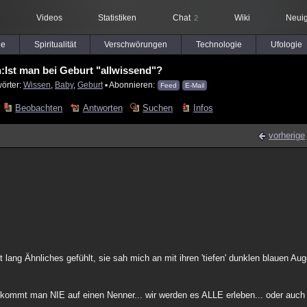
Videos
Statistiken
Chat
Wiki
Neuig
2
le
Spiritualität
Verschwörungen
Technologie
Ufologie
:Ist man bei Geburt "allwissend"?
örter:
Wissen
,
Baby
,
Geburt
▪ Abonnieren:
Feed
E-Mail
Beobachten
Antworten
Suchen
Infos
vorherige
ang Ähnliches gefühlt, sie sah mich an mit ihren 'tiefen' dunklen blauen Aug
a kommt man NIE auf einen Nenner... wir werden es ALLE erleben... oder au