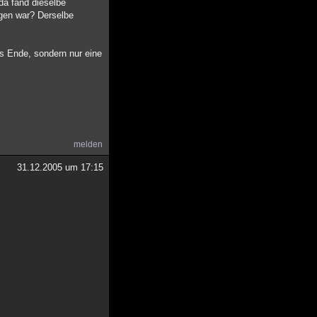
da fand dieselbe
rgen war? Derselbe
as Ende, sondern nur eine
melden
31.12.2005 um 17:15