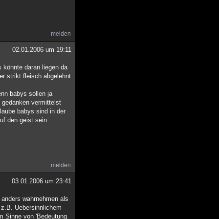
melden
02.01.2006 um 19:11
s könnte daran liegen da
r strikt fleisch abgelehnt
enn babys sollen ja
 gedanken vermittelst
laube babys sind in der
uf den geist sein
melden
03.01.2006 um 23:41
ft anders wahrnehmen als
 z.B. Uebersinnlichem
im Sinne von 'Bedeutung