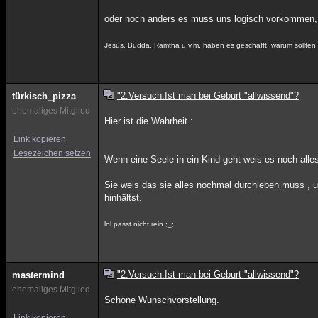
oder noch anders es muss uns logisch vorkommen, d
Jesus, Budda, Ramtha u.v.m. haben es geschafft, warum sollten
"2.Versuch:Ist man bei Geburt "allwissend"?
türkisch_pizza
ehemaliges Mitglied
Hier ist die Wahrheit :
Link kopieren
Lesezeichen setzen
Wenn eine Seele in ein Kind geht weis es noch alles 
Sie weis das sie alles nochmal durchleben muss , 
hinhältst.
lol passt nicht rein ;_;
"2.Versuch:Ist man bei Geburt "allwissend"?
mastermind
ehemaliges Mitglied
Schöne Wunschvorstellung.