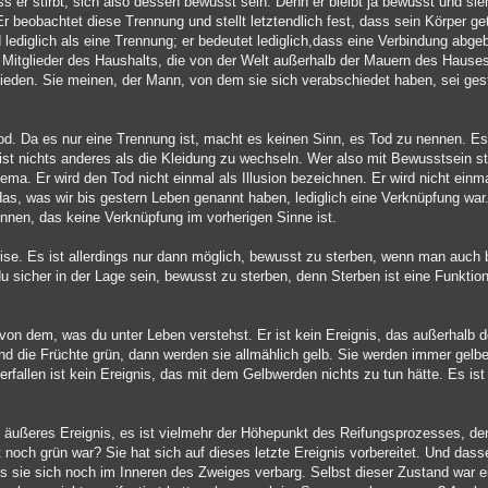
er stirbt, sich also dessen bewusst sein. Denn er bleibt ja bewusst und sieht
Er beobachtet diese Trennung und stellt letztendlich fest, dass sein Körper get
ediglich als eine Trennung; er bedeutet lediglich,dass eine Verbindung abgeb
e Mitglieder des Haushalts, die von der Welt außerhalb der Mauern des Haus
hieden. Sie meinen, der Mann, von dem sie sich verabschiedet haben, sei ges
d. Da es nur eine Trennung ist, macht es keinen Sinn, es Tod zu nennen. Es i
ist nichts anderes als die Kleidung zu wechseln. Wer also mit Bewusstsein st
Thema. Er wird den Tod nicht einmal als Illusion bezeichnen. Er wird nicht ei
ss das, was wir bis gestern Leben genannt haben, lediglich eine Verknüpfung w
nnen, das keine Verknüpfung im vorherigen Sinne ist.
eise. Es ist allerdings nur dann möglich, bewusst zu sterben, wenn man auch 
u sicher in der Lage sein, bewusst zu sterben, denn Sterben ist eine Funktio
 von dem, was du unter Leben verstehst. Er ist kein Ereignis, das außerhalb d
nd die Früchte grün, dann werden sie allmählich gelb. Sie werden immer gelber
fallen ist kein Ereignis, das mit dem Gelbwerden nichts zu tun hätte. Es ist
n äußeres Ereignis, es ist vielmehr der Höhepunkt des Reifungsprozesses, den
och grün war? Sie hat sich auf dieses letzte Ereignis vorbereitet. Und dassel
ls sie sich noch im Inneren des Zweiges verbarg. Selbst dieser Zustand war e