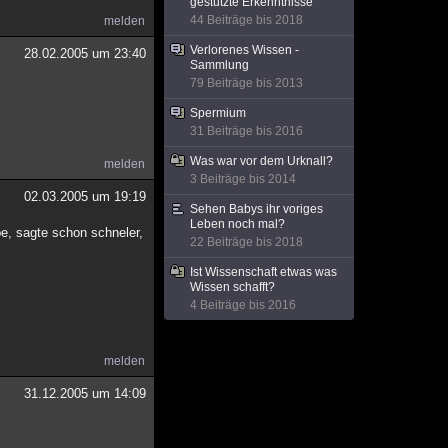
gestützte Erkenntnisse
44 Beiträge bis 2018
melden
Verlorenes Wissen -
28.02.2005 um 23:40
Sammlung
79 Beiträge bis 2013
Spermium
31 Beiträge bis 2016
Was war vor dem Urknall?
melden
3 Beiträge bis 2014
02.03.2005 um 19:19
Sehen Babys ihr voriges
Leben noch mal?
be, sagte schon schneler,
22 Beiträge bis 2018
Ist Wissenschaft etwas was
Wissen schafft?
4 Beiträge bis 2016
melden
31.12.2005 um 14:09