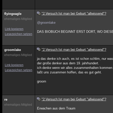
"2.Versuch:Ist man bei Geburt "allwissend"?
flyingeagle
ehemaliges Mitglied
@groomlake
Link kopieren
DAS BIOBUCH BEGINNT ERST DORT, WO DIES
Lesezeichen setzen
"2.Versuch:Ist man bei Geburt "allwissend"?
groomlake
ehemaliges Mitglied
ja das denke ich auch, es ist schon schlim, nur was
der große denker aus dem 19. jahrhundert.
Link kopieren
ich denke wenn wir alles zusammenhalten kommen w
Lesezeichen setzen
laßt uns zusammen hoffen, das es gut geht.
groom
"2.Versuch:Ist man bei Geburt "allwissend"?
re
ehemaliges Mitglied
Erwachen aus dem Traum