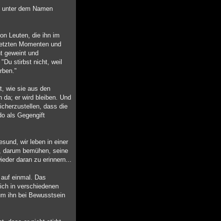
nik unter dem Namen
n Leuten, die ihn im
 letzten Momenten und
ht geweint und
Du stirbst nicht, weil
rben."
t, wie sie aus den
 da; er wird bleiben. Und
icherzustellen, dass die
do als Gegengift
sund, wir leben in einer
ben, darum bemühen, seine
eder daran zu erinnern...
 auf einmal. Das
ich in verschiedenen
um ihn bei Bewusstsein