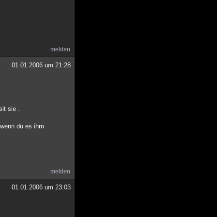
melden
01.01.2006 um 21:28
it sie .
n wenn du es ihm
melden
01.01.2006 um 23:03