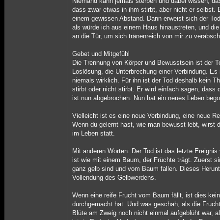
Niemand kann jemals sterben und dabei wissen, dass 
dass zwar etwas in ihm stirbt, aber nicht er selbst. 
einem gewissen Abstand. Dann erweist sich der Tod l
als würde ich aus einem Haus hinaustreten, und di
an die Tür, um sich tränenreich von mir zu verabsc
Gebet und Mitgefühl
Die Trennung von Körper und Bewusstsein ist der To
Loslösung, die Unterbrechung einer Verbindung. Es 
niemals wirklich. Für ihn ist der Tod deshalb kein 
stirbt oder nicht stirbt. Er wird einfach sagen, da
ist nun abgebrochen. Nun hat ein neues Leben bego
Vielleicht ist es eine neue Verbindung, eine neue R
Wenn du gelernt hast, wie man bewusst lebt, wirst d
im Leben statt.
Mit anderen Worten: Der Tod ist das letzte Ereignis
ist wie mit einem Baum, der Früchte trägt. Zuerst si
ganz gelb sind und vom Baum fallen. Dieses Herunter
Vollendung des Gelbwerdens.
Wenn eine reife Frucht vom Baum fällt, ist dies kei
durchgemacht hat. Und was geschah, als die Frucht n
Blüte am Zweig noch nicht einmal aufgeblüht war, a