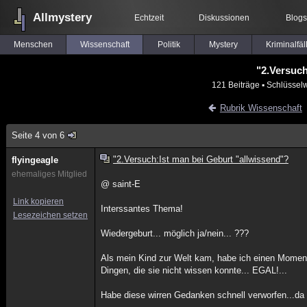
Allmystery
Echtzeit
Diskussionen
Blogs
Menschen
Wissenschaft
Politik
Mystery
Kriminalfäl
"2.Versuch
121 Beiträge
▪ Schlüsselw
Rubrik Wissenschaft
Seite 4 von 6
"2.Versuch:Ist man bei Geburt "allwissend"?
flyingeagle
ehemaliges Mitglied
@ saint-E
Link kopieren
Interssantes Thema!
Lesezeichen setzen
Wiedergeburt... möglich ja/nein... ???
Als mein Kind zur Welt kam, habe ich einen Moment l
Dingen, die sie nicht wissen konnte... EGAL!...
Habe diese wirren Gedanken schnell verworfen...d