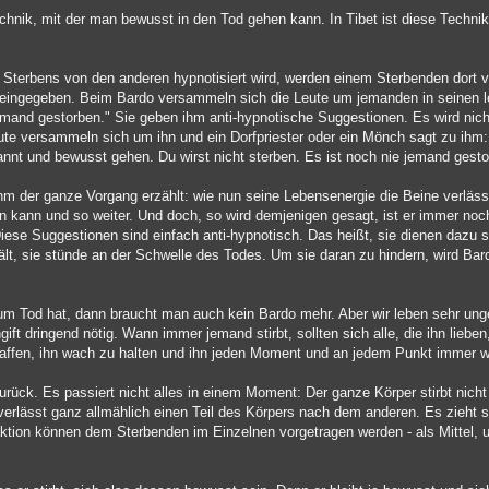
Technik, mit der man bewusst in den Tod gehen kann. In Tibet ist diese Tech
terbens von den anderen hypnotisiert wird, werden einem Sterbenden dort vo
n eingegeben. Beim Bardo versammeln sich die Leute um jemanden in seinen
 jemand gestorben." Sie geben ihm anti-hypnotische Suggestionen. Es wird nic
te versammeln sich um ihn und ein Dorfpriester oder ein Mönch sagt zu ihm: "
annt und bewusst gehen. Du wirst nicht sterben. Es ist noch nie jemand gesto
ihm der ganze Vorgang erzählt: wie nun seine Lebensenergie die Beine verläss
 kann und so weiter. Und doch, so wird demjenigen gesagt, ist er immer noch
ese Suggestionen sind einfach anti-hypnotisch. Das heißt, sie dienen dazu s
thält, sie stünde an der Schwelle des Todes. Um sie daran zu hindern, wird Bar
m Tod hat, dann braucht man auch kein Bardo mehr. Aber wir leben sehr unge
gift dringend nötig. Wann immer jemand stirbt, sollten sich alle, die ihn lie
affen, ihn wach zu halten und ihn jeden Moment und an jedem Punkt immer wi
ück. Es passiert nicht alles in einem Moment: Der ganze Körper stirbt nicht
rlässt ganz allmählich einen Teil des Körpers nach dem anderen. Es zieht s
aktion können dem Sterbenden im Einzelnen vorgetragen werden - als Mittel, 