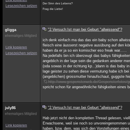
Link kopieren
Der Sinn des Lebens?
Lesezeichen setzen
Frag die Liebe!
"2.Versuch:Ist man bei Geburt "allwissend"?
gligga
ehemaliges Mitglied
ich denk einfach ma das das ein baby schon allwiss
fleisch eine äusserst negative ausübung auf den körp
Link kopieren
haben da er ja so ein komischer eso freak war......
Lesezeichen setzen
Na jedefalls bin ich überzeugt das babys fähigkeit
angeblich in der lage sein die gedanken anderer m
(oda sowas in der richtung kp...)dann is das baby i
lage geister zu sehen diese vermutung habe ich bei 
(angeblichen) grossmutter hinaufschaut, guggste hie
http://www.gespensterweb.de/Gespensterfotos/g
spricht schon für angewöhnliche fähigkeiten eines 
"2.Versuch:Ist man bei Geburt "allwissend"?
july86
ehemaliges Mitglied
Hab jetzt nicht den kompletten Thread gelesen, vie
Erwachsene, weil sie noch so unvoreingenommen un
Link kopieren
haben, bzw. dem, was sich den Vorstellungen eine