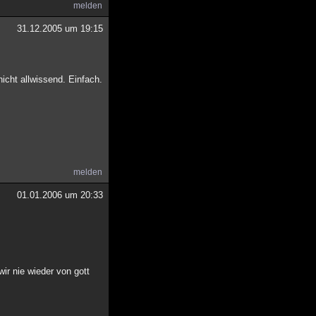
melden
31.12.2005 um 19:15
nicht allwissend. Einfach.
melden
01.01.2006 um 20:33
ir nie wieder von gott