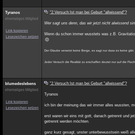
"2.Versuch:Ist man bei Geburt "allwissend"?
Tyranos
ehemaliges Mitglied
Wer sagt uns denn, das wir jetzt nicht alwissend si
Link kopieren
Wenn du schon immer wusstets was z.B. Gravitation i
Lesezeichen setzen
Der Glaube versetzt keine Berge, es sagt nur dass es keine gibt.
Jeder Versuch die Realität zu erschaffen deutet nur auf die Fluch
"2.Versuch:Ist man bei Geburt "allwissend"?
blumedeslebens
ehemaliges Mitglied
Tyranos
Link kopieren
ich bin der meinung das wir immer alles wussten, 
Lesezeichen setzen
erst waren wir eins mit gott, danach getrennt und j
getrennt werden möchten.
ganz kurz gesagt, unster unterbewusstsein weiß all