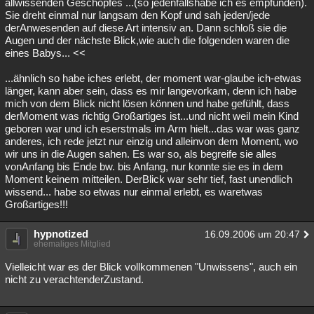
allwissenden Geschöpfes ...(so jedenfallshabe ich es empfunden).
Sie dreht einmal nur langsam den Kopf und sah jeden/jede
derAnwesenden auf diese Art intensiv an. Dann schloß sie die
Augen und der nächste Blick,wie auch die folgenden waren die
eines Babys... <<
...ähnlich so habe iches erlebt, der moment war-glaube ich-etwas
länger, kann aber sein, dass es mir langevorkam, denn ich habe
mich von dem Blick nicht lösen können und habe gefühlt, dass
derMoment was richtig Großartiges ist...und nicht weil mein Kind
geboren war und ich eserstmals im Arm hielt...das war was ganz
anderes, ich rede jetzt nur einzig und alleinvon dem Moment, wo
wir uns in die Augen sahen. Es war so, als begreife sie alles
vonAnfang bis Ende bw. bis Anfang, nur konnte sie es in dem
Moment keinem mitteilen. DerBlick war sehr tief, fast unendlich
wissend... habe so etwas nur einmal erlebt, es waretwas
Großartiges!!!
hypnotized
16.09.2006 um 20:47
ehemaliges Mitglied
Vielleicht war es der Blick vollkommenen "Unwissens", auch ein
nicht zu verachtenderZustand.