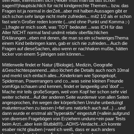
sein Alter, interessiert sich (-leider muß man da fast schon
sagen!!!)hauptsächlich für nicht kindgerechte Themen... bzw. das
Fragen ist ja normal in derZeit...aber mit halben Aussagen gibt er
sich schon sehr lange nicht mehr zufrieden... mit2 1/2 als er schon
fast wie'n Großer reden konnte (...und ohne Punkt und Komma ;-)
...),fragte er mich sooft, was 'TOT' bedeutet ...was ICH für das
Alter NICHT normal fand undmit relativ oberflächlichen
Erklärungen ..eben mit denen, die man so ein schwierigesThema
einem Kind beibringen kann, gab er sich nie zufrieden... Auch die
Fragen auf dieseSachen, also wenn er nachhaken mußte, hätten
locker von einem 5-jährigen sein können...
Mittlerweile findet er Natur (/Biologie), Medizin, Geografie
&Geschichtespannend...also löchert die Details auch noch 10mal
und merkt sich einfach alles...Kinderkram wie Spongekopf,
Spiderman, Powerrangers und co...was seine kleinen Freunde
vomKiga schauen und kennen, findet er langweilig und 'doof' ...
Mache mir teils großeSorgen, weil vom Kopf her schon sehr viel
weiter scheint... Auf der anderen Seite wurdenwir von allen Seiten
angesprochen, ihn wegen der körperlichen Unruhe unbeduíngt
maluntersuchen zu lassen (=fiel uns natürlich auch auf...) ...und
dann wurde er erstmal als"hyperaktiv" eingestuft (=allein aufgrund
von diversen Fragebögen von Erziehern unduns+ein paar Tests
beim Arzt...aber kein Blutbild!!!)...ADHS-Verdacht...ich konnte
esaber nicht glauben (=weil ich weiß, dass er auch anders