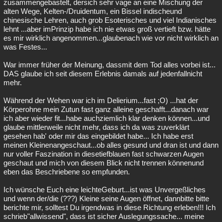
zusammengebastelt, dersich sehr vage an eine Mischung der
alten Wege, Kelten-/Druidentum, ein Bissel indischeund
chinesische Lehren, auch grob Esoterisches und viel Indianisches
lehnt ...aber imPrinzip habe ich nie etwas groß vertieft bzw. hätte
es mir wirklich angenommen...glaubenach wie vor nicht wirklich an
was Festes...
War immer früher der Meinung, dassmit dem Tod alles vorbei ist...
DAS glaube ich seit diesem Erlebnis damals auf jedenfallnicht
mehr.
Während der Wehen war ich im Delierium...fast ;O) ...hat der
Körperohne mein Zutun fast ganz alleine geschafft...danach war
ich aber wieder fit...habe auchziemlich klar denken können...und
glaube mittlerweile nicht mehr, dass ich da was zuverklärt
gesehen hab' oder mir das eingebildet habe... Ich habe erst
meinen Kleinenangeschaut...ob alles gesund und dran ist und dann
nur voller Faszination in diesetiefblauen fast schwarzen Augen
geschaut und mich von diesem Blick nicht trennen könnenund
eben das Beschriebene so empfunden.
Ich wünsche Euch eine leichteGeburt...ist was Unvergeßliches
und wenn der/die (???) Kleine seine Augen öffnet, dannbitte bitte
berichte mir, solltest Du irgendwas in diese Richtung erleben!!! Ich
schrieb"allwissend", dass ist sicher Auslegungssache... meine