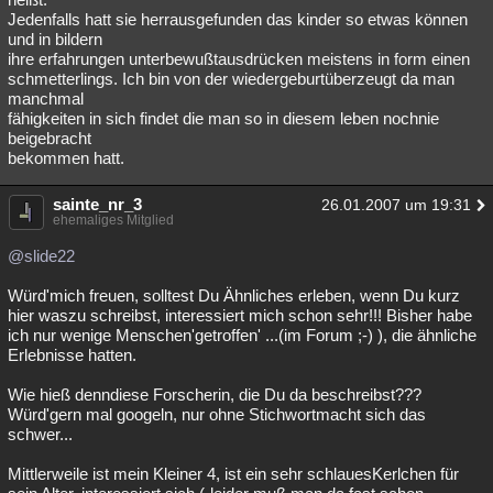
Jedenfalls hatt sie herrausgefunden das kinder so etwas können
und in bildern
ihre erfahrungen unterbewußtausdrücken meistens in form einen
schmetterlings. Ich bin von der wiedergeburtüberzeugt da man
manchmal
fähigkeiten in sich findet die man so in diesem leben nochnie
beigebracht
bekommen hatt.
sainte_nr_3
26.01.2007 um 19:31
ehemaliges Mitglied
@slide22
Würd'mich freuen, solltest Du Ähnliches erleben, wenn Du kurz
hier waszu schreibst, interessiert mich schon sehr!!! Bisher habe
ich nur wenige Menschen'getroffen' ...(im Forum ;-) ), die ähnliche
Erlebnisse hatten.
Wie hieß denndiese Forscherin, die Du da beschreibst???
Würd'gern mal googeln, nur ohne Stichwortmacht sich das
schwer...
Mittlerweile ist mein Kleiner 4, ist ein sehr schlauesKerlchen für