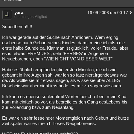
yara
16.09.2006 um 00:17
ehemaliges Mitglied
Superthema!!!!!
Ich war gerade auf der Suche nach Ähnlichem. Wem erging
esebenso nach Geburt seines Kindes, damit meine ich also die
erste halbe Stunde ca. Klar,man ist glücklich, voller Freude...aber
es ist etwas 'FREMDES', sehr 'FERNES' in Augenvon
Neugeborenen, eben "WIE NICHT VON DIESER WELT".
Habe es ähnlich empfunden,die ersten Minuten, die ich wie
gebannt in ihre Augen sah, war ich so fasziniert.Irgendetwas war
da. Als wollte sie mir etwas sagen, als wisse sie über ALLES
Bescheid,war aber nicht imstande, es mir zu sagen-wie auch.
Ich kann es ebenso schlechtmit Worten beschreiben, mein Kind
kam mir einfach so vor, als begreife es den Gang desLebens bis
zur Vollendung bzw. zum Neuanfang.
Es war ein sehr fesselnder Momentgleich nach Geburt und kurze
Zeit später war es mein hilfloses Neugeborenes.