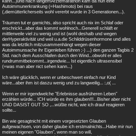
kann...)und nach langemÄrztemarathon kam da nun eine
Autoimmunerkrankung (=Hashimoto) bei raus
(,diemütterlicherseits wohl vererbt wurde in 3 Generationen...).
Träumen tut er garnichts, also spricht auch nix im Schlaf oder
erschrickt...aber das kommt wohlnoch...Generell schläft er
mittlerweile viel zu wenig und ist (wohl deshalb und wegen
derHyperaktivität und weil u.a.die Schilddrüsenhormone und alles
was da letztlich mitzusammenhängt wegen dieser
Autoimmunsache ihr Eigenleben führen ;-) ...) den ganzen Tagbis 2
Std. nach dem Ausschlafen durch den Wind...obwohl er alles
rundrummitbekommt...irgendwie... Ist eigentlich ultrasensibel
(=was man aber nict sehen kann...)
Ich wäre glücklich, wenn er unbeschwert einfach nur Kind
wäre...aber ihm ist daszu wenig und zu langweilig... :,o( ...
Wenn er mir irgendwelche "Erlebnisse ausfrüheren Leben"
erzählen würde... ICH würde es ihm glauben!!!...Bisher aber nicht
UND DASIST GUT SO ,...wüßte nicht, wie ich drauf reagieren
sollte...
Bin wie gesagtnicht mit einem vorgesetzten Glauben
aufgewachsen, von daher glaube ich erstmalnichts...Habe mir nun
meinen eigenen "Glauben", wenn man so will,