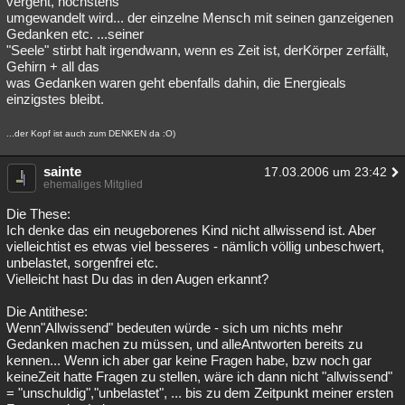
vergeht, höchstens
umgewandelt wird... der einzelne Mensch mit seinen ganzeigenen
Besucht
Teilgenommen
Alle
Neue
Geschlossen
Gedanken etc. ...seiner
"Seele" stirbt halt irgendwann, wenn es Zeit ist, derKörper zerfällt,
Lesenswert
Schlüsselwörter
Gehirn + all das
was Gedanken waren geht ebenfalls dahin, die Energieals
einzigstes bleibt.
...der Kopf ist auch zum DENKEN da :O)
sainte
17.03.2006 um 23:42
ehemaliges Mitglied
Die These:
Ich denke das ein neugeborenes Kind nicht allwissend ist. Aber
vielleichtist es etwas viel besseres - nämlich völlig unbeschwert,
unbelastet, sorgenfrei etc.
Vielleicht hast Du das in den Augen erkannt?
Die Antithese:
Wenn"Allwissend" bedeuten würde - sich um nichts mehr
Gedanken machen zu müssen, und alleAntworten bereits zu
kennen... Wenn ich aber gar keine Fragen habe, bzw noch gar
keineZeit hatte Fragen zu stellen, wäre ich dann nicht "allwissend"
= "unschuldig","unbelastet", ... bis zu dem Zeitpunkt meiner ersten