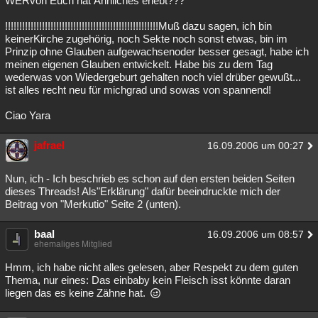
WERvon Euch hat Ähnliches erlebt???
!!!!!!!!!!!!!!!!!!!!!!!!!!!!!!!!!!!!!!!!!!!!!!!!!!!!!!Muß dazu sagen, ich bin
keinerKirche zugehörig, noch Sekte noch sonst etwas, bin im
Prinzip ohne Glauben aufgewachsenoder besser gesagt, habe ich
meinen eigenen Glauben entwickelt. Habe bis zu dem Tag
wederwas von Wiedergeburt gehalten noch viel drüber gewußt...
ist alles recht neu für michgrad und sowas von spannend!
Ciao Yara
jafrael
16.09.2006 um 00:27
Nun, ich - Ich beschrieb es schon auf den ersten beiden Seiten
dieses Threads! Als"Erklärung" dafür beeindruckte mich der
Beitrag von "Merkutio" Seite 2 (unten).
baal
16.09.2006 um 08:57
ehemaliges Mitglied
Hmm, ich habe nicht alles gelesen, aber Respekt zu dem guten
Thema, nur eines: Das einbaby kein Fleisch isst könnte daran
liegen das es keine Zähne hat.