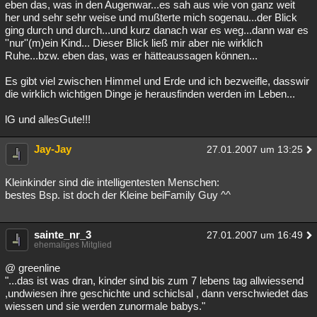
eben das, was in den Augenwar...es sah aus wie von ganz weit
her und sehr sehr weise und mußterte mich sogenau...der Blick
ging durch und durch...und kurz danach war es weg...dann war es
''nur''(m)ein Kind... Dieser Blick ließ mir aber nie wirklich
Ruhe...bzw. eben das, was er hätteaussagen können...
Es gibt viel zwischen Himmel und Erde und ich bezweifle, dasswir
die wirklich wichtigen Dinge je herausfinden werden im Leben...
lG und allesGute!!!
Jay-Jay
27.01.2007 um 13:25
Kleinkinder sind die intelligentesten Menschen:
bestes Bsp. ist doch der Kleine beiFamily Guy ^^
sainte_nr_3
27.01.2007 um 16:49
ehemaliges Mitglied
@ greenline
"...das ist was dran, kinder sind bis zum 7 lebens tag allwiessend
,undwiesen ihre geschichte und schiclsal , dann verschwiedet das
wiessen und sie werden zunormale babys."