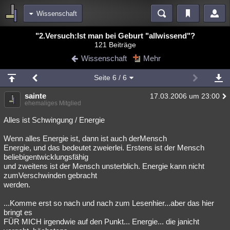
Wissenschaft
Bereiche
"2.Versuch:Ist man bei Geburt "allwissend"?
121 Beiträge
Echtzeit
Diskussionen
Blogs
Videos
Statistiken
Wissenschaft
Mehr
Chat
Wiki
Neuigkeiten
Seite
6
/ 6
meine Rubriken
sainte
17.03.2006 um 23:00
Menschen
Wissenschaft
Politik
Mystery
Kriminalfälle
ehemaliges Mitglied
Spiritualität
Verschwörungen
Technologie
Ufologie
Alles ist Schwingung / Energie
Wenn alles Energie ist, dann ist auch derMensch
Natur
Umfragen
Unterhaltung
Energie, und das bedeutet zweierlei. Erstens ist der Mensch
weitere Rubriken
beliebigentwicklungsfähig
und zweitens ist der Mensch unsterblich. Energie kann nicht
Philosophie
Träume
Orte
Esoterik
Literatur
zumVerschwinden gebracht
werden.
Astronomie
Helpdesk
Gruppen
Gaming
Filme
...Komme erst so nach und nach zum Lesenhier...aber das hier
Musik
Clash
Verbesserungen
Allmystery
English
bringt es
FÜR MICH irgendwie auf den Punkt... Energie... die janicht
Übersichten