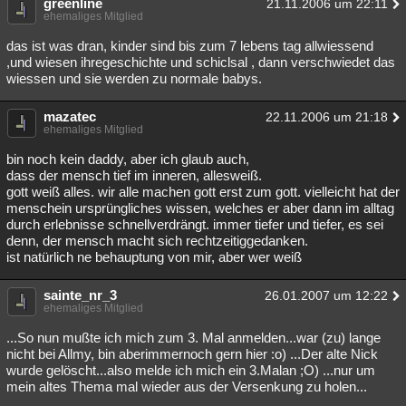
greenline
21.11.2006 um 22:11
ehemaliges Mitglied
das ist was dran, kinder sind bis zum 7 lebens tag allwiessend
,und wiesen ihregeschichte und schiclsal , dann verschwiedet das
wiessen und sie werden zu normale babys.
mazatec
22.11.2006 um 21:18
ehemaliges Mitglied
bin noch kein daddy, aber ich glaub auch,
dass der mensch tief im inneren, allesweiß.
gott weiß alles. wir alle machen gott erst zum gott. vielleicht hat der
menschein ursprüngliches wissen, welches er aber dann im alltag
durch erlebnisse schnellverdrängt. immer tiefer und tiefer, es sei
denn, der mensch macht sich rechtzeitiggedanken.
ist natürlich ne behauptung von mir, aber wer weiß
sainte_nr_3
26.01.2007 um 12:22
ehemaliges Mitglied
...So nun mußte ich mich zum 3. Mal anmelden...war (zu) lange
nicht bei Allmy, bin aberimmernoch gern hier :o) ...Der alte Nick
wurde gelöscht...also melde ich mich ein 3.Malan ;O) ...nur um
mein altes Thema mal wieder aus der Versenkung zu holen...