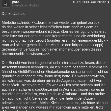
yara
16.09.2006 um 20:32
ehemaliges Mitglied
Danke Jafrael,
Merkutio schrieb: >>...kommen wir wieder zur geburt zurück:
da das wesen in seiner feinstofflichen form noch mit dem ob
beschrieben wissenverbund ist bzw. über es verfügt, und es erst
sehr kurz vor der geburt in den körpereintritt, und die verbindung
nicht sofort nach der geburt (sondern erst nach einemaugenblick -
man will sicher gehen das der eintritt in den körper auch klappt)
getrenntwird, verfügt es noch einen moment über eben dieses
übermenschliche wissen....<<
Der Bericht von ihm ist generell sehr interessant zu lesen, dieser
Abschnitt fürmich besonders, da ich in dem besagten Moment ein
ähnliches Gefühl/ähnlichen Gedankenoder so (...nur eben nicht so
gründlich durchdacht bzw. formuliert) hatte. Es warirgendwie so,
als wäre das, was da eben mir in die Augen schaute, nicht von
dieserWelt...nicht von mir... Es war wirklich sehr seltsam und ist
auch sehr schwierig dasGanze gut in Worte zu fassen, da es ja
natürlich mein Kind ist, was ich da im Armhatte... und das meine
ich auch gar nicht. Sei es der Blick, die Tiefe in den Augen
oderwas auch immer... Meine Kleine schaute so, als hätte sie nun
alles verstanden und wollees mir irgendwie auch mitteilen, trotz