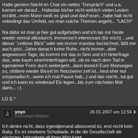
Hatte gestern Nacht im Chat ein nettes "Gespräch" und u.a.
kamen wir darauf... Habedas bisher nicht wirklich vielen Leuten
erzählt...mein Mann weiß es grad und dasForum...habe halt nicht
unbedingt das Umfeld, wo man solche Themen angeht... *LACH*
Na dafür ist man ja hier gut aufgehoben und ich las mir heute
wieder einmal allesdurch, immernoch interessant (für mich) ...und
dieser "zeitlose Blick" oder wie immer mandas bezeichnet, läßt mir
auch jetzt...Jahre danach keine Ruhe...nicht immer...aber
angewissen Tage, da kommt mir das in Sinn und ich hinterfrage
das, was kaum einerhinterfragen will...ob es nach dem Tod in
irgendeiner Form doch weitergeht...dann leseich Eure Meinungen
zu, stöbere wieder Bissel im Netz(wenn zeit ist...heut eher nur
sosporadisch...wenn ich mal Pause hab...) und das reicht...tut gut
und ich kann es wiederauf Eis legen...bis zum nächsten Mal
dann... :-)
LG E.*
yoyo
26.01.2007 um 12:56
ehemaliges Mitglied
Ich denke nicht, dass irgendjemand allwissend ist, erst recht kein
Baby. Es ist eineleere Schublade, in die die Gesellschaft die
nächsten Jahrzehnte all ihren Mist kippt.