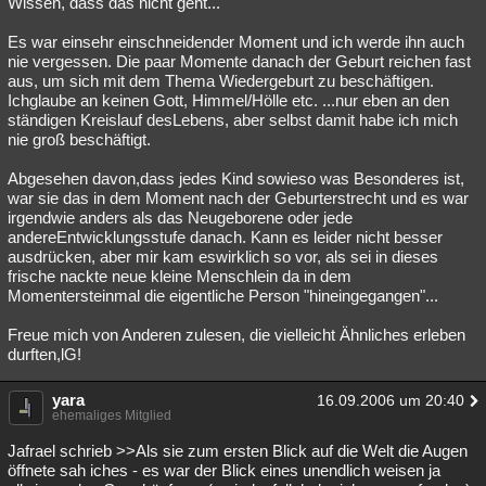
Wissen, dass das nicht geht...
Es war einsehr einschneidender Moment und ich werde ihn auch
nie vergessen. Die paar Momente danach der Geburt reichen fast
aus, um sich mit dem Thema Wiedergeburt zu beschäftigen.
Ichglaube an keinen Gott, Himmel/Hölle etc. ...nur eben an den
ständigen Kreislauf desLebens, aber selbst damit habe ich mich
nie groß beschäftigt.
Abgesehen davon,dass jedes Kind sowieso was Besonderes ist,
war sie das in dem Moment nach der Geburterstrecht und es war
irgendwie anders als das Neugeborene oder jede
andereEntwicklungsstufe danach. Kann es leider nicht besser
ausdrücken, aber mir kam eswirklich so vor, als sei in dieses
frische nackte neue kleine Menschlein da in dem
Momentersteinmal die eigentliche Person "hineingegangen"...
Freue mich von Anderen zulesen, die vielleicht Ähnliches erleben
durften,lG!
yara
16.09.2006 um 20:40
ehemaliges Mitglied
Jafrael schrieb >>Als sie zum ersten Blick auf die Welt die Augen
öffnete sah iches - es war der Blick eines unendlich weisen ja