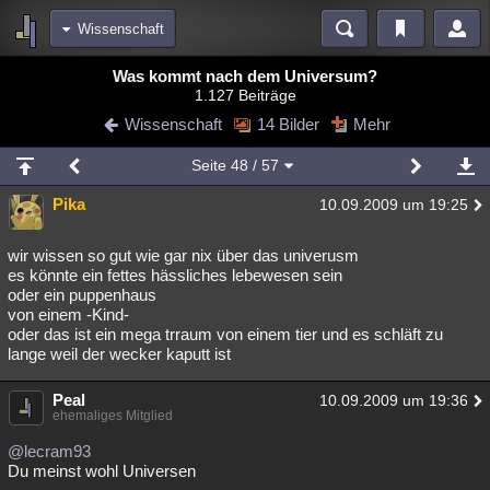
Wissenschaft
Bereiche
Was kommt nach dem Universum?
1.127 Beiträge
Echtzeit
Diskussionen
Blogs
Videos
Statistiken
Wissenschaft
14 Bilder
Mehr
Chat
Wiki
Neuigkeiten
Seite
48
/ 57
meine Rubriken
Pika
10.09.2009 um 19:25
Menschen
Wissenschaft
Politik
Mystery
Kriminalfälle
Spiritualität
Verschwörungen
Technologie
Ufologie
wir wissen so gut wie gar nix über das univerusm
es könnte ein fettes hässliches lebewesen sein
oder ein puppenhaus
Natur
Umfragen
Unterhaltung
von einem -Kind-
weitere Rubriken
oder das ist ein mega trraum von einem tier und es schläft zu
lange weil der wecker kaputt ist
Philosophie
Träume
Orte
Esoterik
Literatur
Peal
10.09.2009 um 19:36
Astronomie
Helpdesk
Gruppen
Gaming
Filme
ehemaliges Mitglied
Musik
Clash
Verbesserungen
Allmystery
English
@lecram93
Du meinst wohl Universen
Übersichten