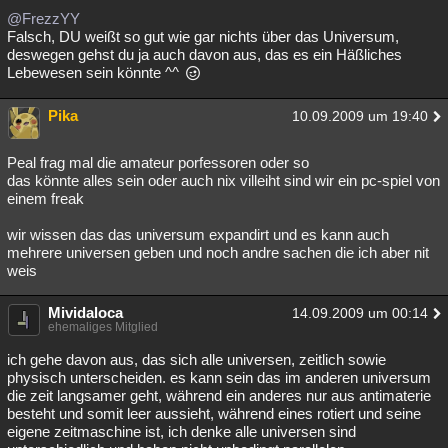
@FrezzYY
Besucht
Teilgenommen
Alle
Neue
Geschlossen
Falsch, DU weißt so gut wie gar nichts über das Universum,
deswegen gehst du ja auch davon aus, das es ein Häßliches
Lesenswert
Schlüsselwörter
Lebewesen sein könnte ^^
Pika
10.09.2009 um 19:40
Peal frag mal die amateur porfessoren oder so
das könnte alles sein oder auch nix villeiht sind wir ein pc-spiel von
einem freak
wir wissen das das universum expandirt und es kann auch
mehrere universen geben und noch andre sachen die ich aber nit
weis
Mividaloca
14.09.2009 um 00:14
ehemaliges Mitglied
ich gehe davon aus, das sich alle universen, zeitlich sowie
physisch unterscheiden. es kann sein das im anderen universum
die zeit langsamer geht, während ein anderes nur aus antimaterie
besteht und somit leer aussieht, während eines rotiert und seine
eigene zeitmaschine ist, ich denke alle universen sind