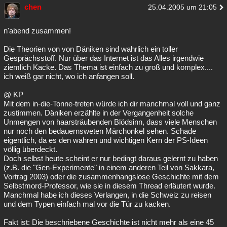
chen
25.04.2005 um 21:05
Besucht
Teilgenommen
Alle
Neue
Geschlossen
n'abend zusammen!
Lesenswert
Schlüsselwörter
Die Theorien von von Däniken sind wahrlich ein toller
Gesprächsstoff. Nur über das Internet ist das Alles irgendwie
ziemlich Kacke. Das Thema ist einfach zu groß und komplex....
ich weiß gar nicht, wo ich anfangen soll.
@ KP
Mit dem in-die-Tonne-treten würde ich dir manchmal voll und ganz
zustimmen. Däniken erzählte in der Vergangenheit solche
Unmengen von haarsträubenden Blödsinn, dass viele Menschen
nur noch den bedauernsweten Märchonkel sehen. Schade
eigentlich, da es den wahren und wichtigen Kern der PS-Ideen
völlig überdeckt.
Doch selbst heute scheint er nur bedingt daraus gelernt zu haben
(z.B. die "Gen-Experimente" in einem anderen Teil von Sakkara,
Vortrag 2003) oder die zusammenhangslose Geschichte mit dem
Selbstmord-Professor, wie sie in diesem Thread erläutert wurde.
Manchmal habe ich dieses Verlangen, in die Schweiz zu reisen
und dem Typen einfach mal vor die Tür zu kacken.
Fakt ist: Die beschriebene Geschichte ist nicht mehr als eine 45