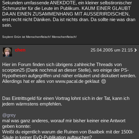
Sekunden umfassende ANEKDOTE, ein kleiner selbstironischer
Schmunzler für die Leute im Publikum. KAUM EINER GLAUBT
DA AN EINEN ZUSAMMENHANG MIT AUSSERIRDISCHEN,
erst recht nicht Däniken. Da ist nichts dran. Da sollte nie was dran
sein.
Soylent Grün ist Menschenfleisch! Menschenfleisch!
chen
25.04.2005 um 21:15
Hier im Forum finden sich übrigens zahlreiche Threads von
scorpion25 (Dank nochmal an dieser Stelle), wo einige der PS-
Hypothesen aufgegriffen und näher erläutert und diskutiert werden.
Allerdings hat er alles von www.pacal.de geklaut
Das Eintrittsgeld für einen Vortrag lohnt sich in der Tat, kann ich
jedem wärmstens empfehlen.
@grey
mal was ganz anderes, worauf mir bisher keiner eine Antwort
geben konnte:
Weißt du eigentlich warum die Ruinen von Baalbek mit der 1500t-
Säule in keiner EvD-Publikation auftauchen?