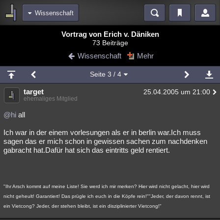
Wissenschaft
Bereiche
Vortrag von Erich v. Däniken
73 Beiträge
Echtzeit
Diskussionen
Blogs
Videos
Statistiken
Wissenschaft
Mehr
Chat
Wiki
Neuigkeiten
2
Seite
3
/ 4
meine Rubriken
target
25.04.2005 um 21:00
Menschen
Wissenschaft
Politik
Mystery
Kriminalfälle
ehemaliges Mitglied
Spiritualität
Verschwörungen
Technologie
Ufologie
@hi
all
Ich war in der einem vorlesungen als er in berlin war.Ich muss
Natur
Umfragen
Unterhaltung
sagen das er mich schon in gewissen sachen zum nachdenken
weitere Rubriken
gabracht hat.Dafür hat sich das eintritts geld rentiert.
Philosophie
Träume
Orte
Esoterik
Literatur
Astronomie
Helpdesk
Gruppen
Gaming
Filme
"Ihr Arsch kommt auf meine Liste! Sie werd ich mir merken? Hier wird nicht gelacht, hier wird
nicht geheult! Garantiert! Das prügle ich euch in die Köpfe rein!""Jeder, der davon rennt, ist
Musik
Clash
Verbesserungen
Allmystery
English
ein Vietcong? Jeder, der stehen bleibt, ist ein disziplinierter Vietcong!"
Übersichten