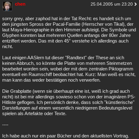
chen
25.04.2005 um 23:20
sorry grey, aber zaphod hat in der Tat Recht: es handelt sich um
den jüngsten Spross der Pacal-Familie (Herrscher von Tikal), der
laut Maya-Hierographie in den Himmer aufsteigt. Die Symbole und
Glyphen konnten laut mehreren Quellen anfangs der 80er Jahre
entziffert werden. Das mit den 45° verstehe ich allerdings auch
nicht.
Laut einigen AASlern tut dieser "Randtext" der These an sich
keinen Abbruch, so könnte die Platte von mehreren Steinmetzen
bearbeitet worden sein, wobei der mit dem zentralen Piktogramm
eventuell ein Raumschiff beobachtet hat. Kurz: Man weiß es nicht,
man kann das weder bestätigen noch verwerfen.
Die Grabplatte (wenn sie überhaupt eine ist, weiß ich grad auch
nicht) ist bei mir allerdings sowieso schon von der imaginären PS-
Hitliste geflogen. Ich persönlich denke, dass solch "künstlerische"
Darstellungen auf einem wesentlich niedrigeren Bedeutungslevel
spielen als Artefakte oder Texte.
----
Ich habe auch nur ein paar Bücher und den aktuellsten Vortrag.