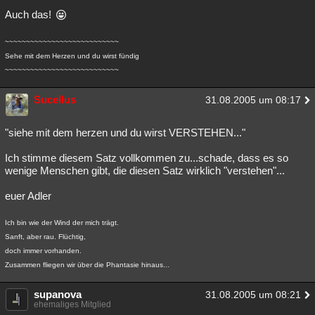
Auch das!
Besucht
Teilgenommen
Alle
Neue
Geschlossen
Lesenswert
Schlüsselwörter
~~~~~~~~~~~~~~~~~~~~~~~~~~~
Sehe mit dem Herzen und du wirst fündig
~~~~~~~~~~~~~~~~~~~~~~~~~~~
Sucellus
31.08.2005 um 08:17
"siehe mit dem herzen und du wirst VERSTEHEN..."
Ich stimme diesem Satz vollkommen zu...schade, dass es so
wenige Menschen gibt, die diesen Satz wirklich "verstehen"...
euer Adler
Ich bin wie der Wind der mich trägt.
Sanft, aber rau. Flüchtig,
doch immer vorhanden.
Zusammen fliegen wir über die Phantasie hinaus...
supanova
31.08.2005 um 08:21
ehemaliges Mitglied