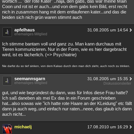
wörtlich ... "der rote Kater" ..naja, den gabs, das war meine Main
Coon und rot ist er auch...und von dem gabs kein Bild, erst recht
nich in zusammen hang mit dem entlaufenen kater...und das die
beiden sich nich grün waren stimmt auch
apfelhaus
31.08.2005 um 14:54
ehemaliges Mitglied
Ich stimme bantam voll und ganz zu. Man kann durchaus mit
Tieren kommunizieren. Nur in der Form, wie es hier dargebracht
wird, ist es lächerlich. (=> Psychiatrie)
Nie darfst du so tief sinken, von dem Kakao durch den man dich zieht, auch noch zu trinken.
seemannsgarn
31.08.2005 um 15:35
ehemaliges Mitglied
Diskussionsleiter
gut, und wie begründest du dann, was für Infos diese Frau hatte?
Ich saß daneben als mei Ex das in ein Forum geschrieben
hat...also sowas wie "ich hatte rote Haare an der KLeidung" etc fällt
dann ja auch weg..und einfach nur raten...neee, das glaub ich dann
auch nicht...
michaelj
17.08.2010 um 16:29