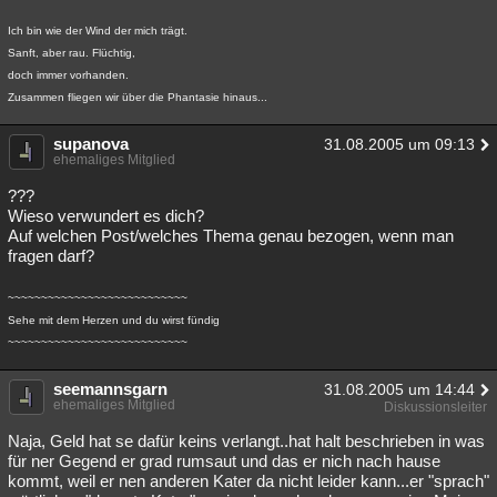
Ich bin wie der Wind der mich trägt.
Sanft, aber rau. Flüchtig,
doch immer vorhanden.
Zusammen fliegen wir über die Phantasie hinaus...
supanova
31.08.2005 um 09:13
ehemaliges Mitglied
???
Wieso verwundert es dich?
Auf welchen Post/welches Thema genau bezogen, wenn man
fragen darf?
~~~~~~~~~~~~~~~~~~~~~~~~~~~
Sehe mit dem Herzen und du wirst fündig
~~~~~~~~~~~~~~~~~~~~~~~~~~~
seemannsgarn
31.08.2005 um 14:44
ehemaliges Mitglied
Diskussionsleiter
Naja, Geld hat se dafür keins verlangt..hat halt beschrieben in was
für ner Gegend er grad rumsaut und das er nich nach hause
kommt, weil er nen anderen Kater da nicht leider kann...er "sprach"