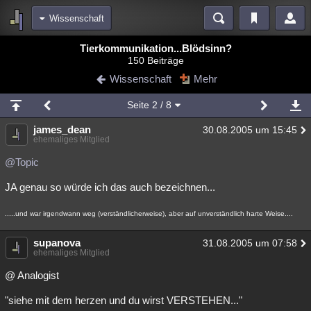
Wissenschaft
Bereiche
Tierkommunikation...Blödsinn?
150 Beiträge
Echtzeit
Diskussionen
Blogs
Videos
Statistiken
Wissenschaft
Mehr
Chat
Wiki
Neuigkeiten
3
Seite
2
/ 8
meine Rubriken
james_dean
30.08.2005 um 15:45
Menschen
Wissenschaft
Politik
Mystery
Kriminalfälle
ehemaliges Mitglied
Spiritualität
Verschwörungen
Technologie
Ufologie
@Topic
JA genau so würde ich das auch bezeichnen...
Natur
Umfragen
Unterhaltung
weitere Rubriken
.....und war irgendwann weg (verständlicherweise), aber auf unverständlich harte Weise....
Philosophie
Träume
Orte
Esoterik
Literatur
supanova
31.08.2005 um 07:58
ehemaliges Mitglied
Astronomie
Helpdesk
Gruppen
Gaming
Filme
@ Analogist
Musik
Clash
Verbesserungen
Allmystery
English
"siehe mit dem herzen und du wirst VERSTEHEN..."
Übersichten