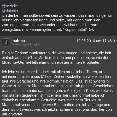
@razielle
@dolphin
ich denke, man sollte soweit sein zu wissen, dass man dinge nur
beurteilen/ verurteilen kann und sollte, mit denen man sich
zumindest erstmal auseinander gesetzt hat und die man
wenigstens mal kennen gelernt hat, *Kopfschüttel*
.
habiba
19.08.2010 um 17:48
ehemaliges Mitglied
Es gibt Tierkommunikatoren, die was taugen und solche, die halt
einfach auf der (Geld)Welle mitreiten und profitieren, so wie die
Moechte-Gerne-Hellseher und selbsternannten Propheten.
Ich lebe seit meiner Kindheit mit allen moeglichen Tieren, arbeite
mit ihnen, trainiere sie. Mit der Zeit entwickelt man wie einen Sinn
fuer ihre Sprache und ihre Kommunikation. Das ist schwierig in
Worte zu fassen. Manchmal erzaehlen sie mir ganze Geschichten
(das heisst, ich habe dann eine ganze Abfolge im Kopf, wie etwas
von statten gegangen ist mit einem Tier), manchmal habe ich
einfach nur bestimmte Gefuehle, was mit einem Tier los ist.
Manchmal senden sie mir wie Botschaften, die ich auffange und
dann sofort weiss, was ich jetzt machen muss, was das Tier von
mir erwartet.