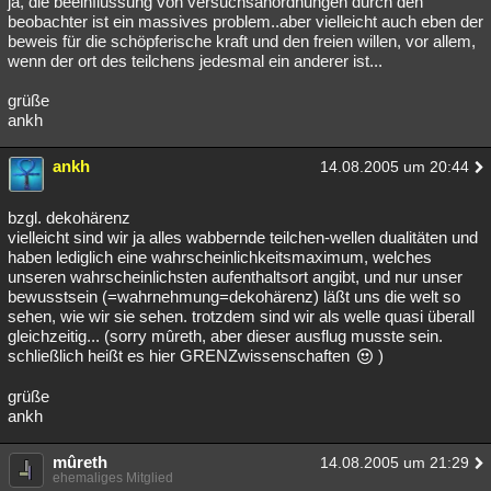
ja, die beeinflussung von versuchsanordnungen durch den
beobachter ist ein massives problem..aber vielleicht auch eben der
beweis für die schöpferische kraft und den freien willen, vor allem,
wenn der ort des teilchens jedesmal ein anderer ist...
grüße
ankh
ankh
14.08.2005 um 20:44
bzgl. dekohärenz
vielleicht sind wir ja alles wabbernde teilchen-wellen dualitäten und
haben lediglich eine wahrscheinlichkeitsmaximum, welches
unseren wahrscheinlichsten aufenthaltsort angibt, und nur unser
bewusstsein (=wahrnehmung=dekohärenz) läßt uns die welt so
sehen, wie wir sie sehen. trotzdem sind wir als welle quasi überall
gleichzeitig... (sorry mûreth, aber dieser ausflug musste sein.
schließlich heißt es hier GRENZwissenschaften
)
grüße
ankh
mûreth
14.08.2005 um 21:29
ehemaliges Mitglied