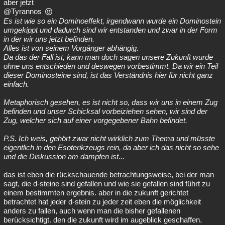
aber jetzt
@Tyrannos
Es ist wie so ein Dominoeffekt, irgendwann wurde ein Dominostein
umgekippt und dadurch sind wir entstanden und zwar in der Form
in der wir uns jetzt befinden.
Alles ist von seinem Vorgänger abhängig.
Da das der Fall ist, kann man doch sagen unsere Zukunft wurde
ohne uns entschieden und deswegen vorbestimmt. Da wir ein Teil
dieser Dominosteine sind, ist das Verständnis hier für nicht ganz
einfach.
Metaphorisch gesehen, es ist nicht so, dass wir uns in einem Zug
befinden und unser Schicksal vorbeiziehen sehen, wir sind der
Zug, welcher sich auf einer vorgegebener Bahn befindet.
P.S. Ich weis, gehört zwar nicht wirklich zum Thema und müsste
eigentlich in den Esoterikzeugs rein, da aber ich das nicht so sehe
und die Diskussion am dampfen ist...
das ist eben die rückschauende betrachtungsweise, bei der man
sagt, die d-steine sind gefallen und wie sie gefallen sind führt zu
einem bestimmten ergebnis. aber in die zukunft gerichtet
betrachtet hat jeder d-stein zu jeder zeit eben die möglichkeit
anders zu fallen, auch wenn man die bisher gefallenen
berücksichtigt. den die zukunft wird im augeblick geschaffen.