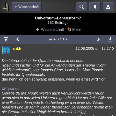
Wissenschaft
Bereiche
Universum=Lebensform?
162 Beiträge
Echtzeit
Diskussionen
Blogs
Videos
Statistiken
Wissenschaft
Mehr
Chat
Wiki
Neuigkeiten
Seite
5
/ 9
meine Rubriken
ankh
12.08.2005 um 13:27
Menschen
Wissenschaft
Politik
Mystery
Kriminalfälle
Spiritualität
Verschwörungen
Technologie
Ufologie
Die Interpretation der Quantenmechanik sei eben
"Meinungssache" und für die Anwendungen der Theorie "nicht
wirklich relevant", sagt Ignacio Cirac, Leiter des Max-Planck-
Natur
Umfragen
Unterhaltung
Instituts für Quantenoptik.
weitere Rubriken
das nenn ich den schwanz einziehen, wenn es ernst wird *lol*
Philosophie
Träume
Orte
Esoterik
Literatur
@Tyranos
Gerade da alle Möglichkeiten auch verwirklicht werden (auch
Astronomie
Helpdesk
Gruppen
Gaming
Filme
wenn dies in parallelen Universen geschieht) ist der freie Wille nur
eine Illusion, denn jede Entscheidung wird in einer der Welten
Musik
Clash
Verbesserungen
Allmystery
English
realisiert und ist somit wieder theoretisch berechenbar (wenn man
die Gesamtheit aller Möglichkeiten berücksichtigt).
Übersichten