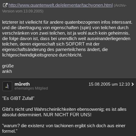
http://www.quantenwelt.de/elementar/tachyonen.html
(Archiv-
Version vom 13.09.2005)
letzterer ist vielleicht für andere quatenbezogenen infos interssant.
und die übertragung von eigenschaften (spin) von teilchen durch
verschränken von zwei teilchen, ist ja wohl auch kein geheimnis.
die folge davon ist, dass bei unendlich weit auseinanderliegenden
teilchen, deren eigenschaft sich SOFORT mit der
eigenschaftsänderung des parnerteilchens ändert, die
lichtgeschwindigkeitsgrenze durchbricht.
grüße
ankh
mûreth
15.08.2005 um 12:10
ehemaliges Mitglied
"Es GIBT Zufall"
Gibt's nicht und Wahrscheinlichkeiten ebensowenig; es ist alles
absolut determiniert. NUR NICHT FÜR UNS!
"warum? die existenz von tachionen ergibt sich doch aus einer
formel."