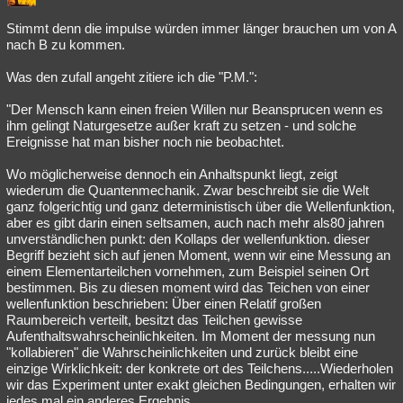
Stimmt denn die impulse würden immer länger brauchen um von A
nach B zu kommen.
Was den zufall angeht zitiere ich die "P.M.":
"Der Mensch kann einen freien Willen nur Beansprucen wenn es
ihm gelingt Naturgesetze außer kraft zu setzen - und solche
Ereignisse hat man bisher noch nie beobachtet.
Wo möglicherweise dennoch ein Anhaltspunkt liegt, zeigt
wiederum die Quantenmechanik. Zwar beschreibt sie die Welt
ganz folgerichtig und ganz deterministisch über die Wellenfunktion,
aber es gibt darin einen seltsamen, auch nach mehr als80 jahren
unverständlichen punkt: den Kollaps der wellenfunktion. dieser
Begriff bezieht sich auf jenen Moment, wenn wir eine Messung an
einem Elementarteilchen vornehmen, zum Beispiel seinen Ort
bestimmen. Bis zu diesen moment wird das Teichen von einer
wellenfunktion beschrieben: Über einen Relatif großen
Raumbereich verteilt, besitzt das Teilchen gewisse
Aufenthaltswahrscheinlichkeiten. Im Moment der messung nun
"kollabieren" die Wahrscheinlichkeiten und zurück bleibt eine
einzige Wirklichkeit: der konkrete ort des Teilchens.....Wiederholen
wir das Experiment unter exakt gleichen Bedingungen, erhalten wir
jedes mal ein anderes Ergebnis....