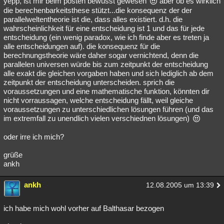
yepp, ist mir beim posten bewusst gewesen
aber ob es wirklich
die berechenbarkeitsthese stützt...die konsequenz der der
Besucht
Teilgenommen
Alle
Neue
Geschlossen
parallelweltentheorie ist die, dass alles existiert. d.h. die
wahrscheinlichkeit für eine entscheidung ist 1 und das für jede
Lesenswert
Schlüsselwörter
entscheidung (ein wenig paradox, wie ich finde aber es treten ja
alle entscheidungen auf). die konsequenz für die
berechnungstheorie wäre daher sogar vernichtend, denn die
parallelen universen würde bis zum zeitpunkt der entscheidung
alle exakt die gleichen vorgaben haben und sich lediglich ab dem
zeitpunkt der entscheidung unterscheiden. sprich die
voraussetzungen und eine mathematische funktion, könnten dir
nicht vorraussagen, welche entscheidung fällt, weil gleiche
voraussetzungen zu unterschiedlichen lösungen führen (und das
im extremfall zu unendlich vielen verschiednen lösungen)
oder irre ich mich?
grüße
ankh
ankh
12.08.2005 um 13:39
ich habe mich wohl vorher auf Balthasar bezogen