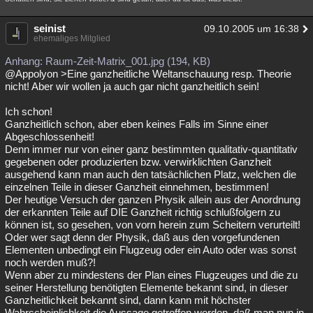
seinist
09.10.2005 um 16:38
ehemaliges Mitglied
Anhang: Raum-Zeit-Matrix_001.jpg (194, KB)
@Appolyon >Eine ganzheitliche Weltanschauung resp. Theorie
nicht! Aber wir wollen ja auch gar nicht ganzheitlich sein!
Ich schon!
Ganzheitlich schon, aber eben keines Falls im Sinne einer
Abgeschlossenheit!
Denn immer nur von einer ganz bestimmten qualitativ-quantitativ
gegebenen oder produzierten bzw. verwirklichten Ganzheit
ausgehend kann man auch den tatsächlichen Platz, welchen die
einzelnen Teile in dieser Ganzheit einnehmen, bestimmen!
Der heutige Versuch der ganzen Physik allein aus der Anordnung
der erkannten Teile auf DIE Ganzheit richtig schlußfolgern zu
können ist, so gesehen, von vorn herein zum Scheitern verurteilt!
Oder wer sagt denn der Physik, daß aus den vorgefundenen
Elementen unbedingt ein Flugzeug oder ein Auto oder was sonst
noch werden muß?!
Wenn aber zu mindestens der Plan eines Flugzeuges und die zu
seiner Herstellung benötigten Elemente bekannt sind, in dieser
Ganzheitlichkeit bekannt sind, dann kann mit höchster
Wahrscheinlichkeit die Aussage getroffen werden, daß man nun in