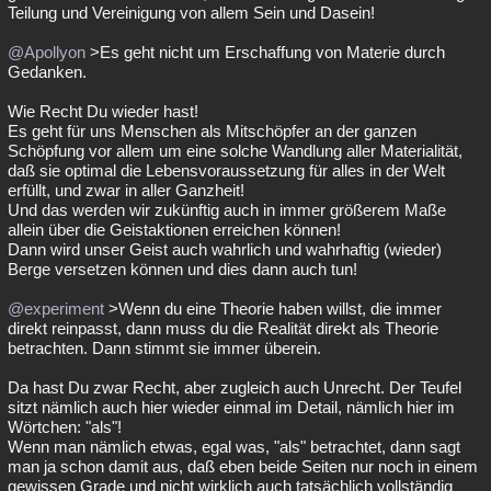
Teilung und Vereinigung von allem Sein und Dasein!
@Apollyon
>Es geht nicht um Erschaffung von Materie durch
Gedanken.
Wie Recht Du wieder hast!
Es geht für uns Menschen als Mitschöpfer an der ganzen
Schöpfung vor allem um eine solche Wandlung aller Materialität,
daß sie optimal die Lebensvoraussetzung für alles in der Welt
erfüllt, und zwar in aller Ganzheit!
Und das werden wir zukünftig auch in immer größerem Maße
allein über die Geistaktionen erreichen können!
Dann wird unser Geist auch wahrlich und wahrhaftig (wieder)
Berge versetzen können und dies dann auch tun!
@experiment
>Wenn du eine Theorie haben willst, die immer
direkt reinpasst, dann muss du die Realität direkt als Theorie
betrachten. Dann stimmt sie immer überein.
Da hast Du zwar Recht, aber zugleich auch Unrecht. Der Teufel
sitzt nämlich auch hier wieder einmal im Detail, nämlich hier im
Wörtchen: "als"!
Wenn man nämlich etwas, egal was, "als" betrachtet, dann sagt
man ja schon damit aus, daß eben beide Seiten nur noch in einem
gewissen Grade und nicht wirklich auch tatsächlich vollständig