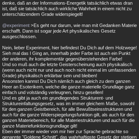
denke, daß an der Informations-Energetik tatsächlich etwas dran
ist, daß sie tatsächlich auch wirkliche Wahrheit in einem nicht zu
unterschätzendem Grade widerspiegelt!
@experiment
>Es geht nur darum, wie man mit Gedanken Materie
erschafft. Dann ist sogar jede Art physikalisches Gesetz
ausgeschlossen.
Nein, lieber Experiment, hier befindest Du Dich auf dem Holzwege!
Sieh mal das I Ging an, innerhalb jeder Farbe ist auch ein Punkt
der anderen, ihr komplementär gegenüberstehenden Farbe!
Und so muß auch die letzte Geisterscheinung auch physikalisch
(wenn auch nicht nur und auch noch nicht einmal im umfassenden
Grade) physikalisch erklärbar sein und bleiben!
Ansonsten kannst Du Dich nämlich auch gleich zu dem ganzen
Heer an Esoterikern, welche die ganze materielle Grundlage ganz
einfach und volständig verleugnen, hinzu gesellen!
Und es gibt ja auch ein grundlegendes Strukturent- und
Struktureinfaltungsgesetz, was im immer gleichem Maße, sowohl
für den ganzen Geistbereich, für alle Bewußtseinsstrukturen und
auch für die ganze Widerspiegelungsfunktion gilt, als auch für den
ganzen Materiebereich, für alle Materiestrukturen und auch für die
ganze Materiefunktionsgrundlage gilt!
Eben der immer wieder von mir hier zur Sprache gebrachte so
genannte "Goldene Schnitt", das wahrhaftigste Gesetz der stetigen