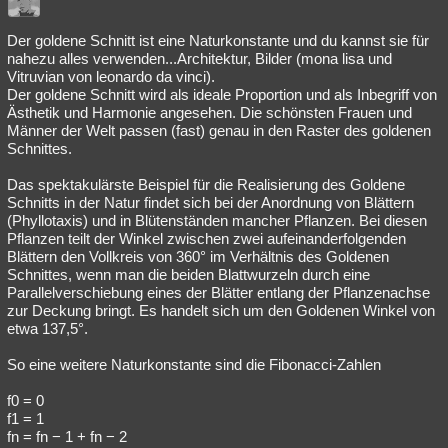
Der goldene Schnitt ist eine Naturkonstante und du kannst sie für
nahezu alles verwenden...Architektur, Bilder (mona lisa und
Vitruvian von leonardo da vinci).
Der goldene Schnitt wird als ideale Proportion und als Inbegriff von
Ästhetik und Harmonie angesehen. Die schönsten Frauen und
Männer der Welt passen (fast) genau in den Raster des goldenen
Schnittes.
Das spektakulärste Beispiel für die Realisierung des Goldene
Schnitts in der Natur findet sich bei der Anordnung von Blättern
(Phyllotaxis) und in Blütenständen mancher Pflanzen. Bei diesen
Pflanzen teilt der Winkel zwischen zwei aufeinanderfolgenden
Blättern den Vollkreis von 360° im Verhältnis des Goldenen
Schnittes, wenn man die beiden Blattwurzeln durch eine
Parallelverschiebung eines der Blätter entlang der Pflanzenachse
zur Deckung bringt. Es handelt sich um den Goldenen Winkel von
etwa 137,5°.
So eine weitere Naturkonstante sind die Fibonacci-Zahlen
f0 = 0
f1 = 1
fn = fn − 1 + fn − 2