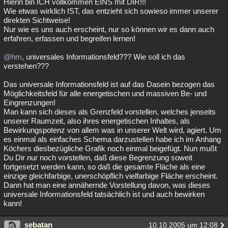
Hierin bin ICH vollkommen EINS mit DIR!!!
Wie etwas wirklich IST, das entzieht sich sowieso immer unserer
direkten Sichtweise!
Nur wie es uns auch erscheint, nur so können wir es dann auch
erfahren, erfassen und begreifen lernen!
@hm
, universales Informationsfeld??? Wie soll ich das
verstehen???
Das universale Informationsfeld ist auf das Dasein bezogen das
Möglichkeitsfeld für alle energetischen und massiven Be- und
Eingrenzungen!
Man kann sich dieses als Grenzfeld vorstellen, welches jenseits
unserer Raumzeit, also ihres energetischen Inhaltes, als
Bewirkungspotenz von allem was in unserer Welt wird, agiert. Um
es einmal als einfaches Schema darzustellen habe ich im Anhang
Köchers diesbezügliche Grafik noch einmal beigefügt. Nun mußt
Du Dir nur noch vorstellen, daß diese Begrenzung soweit
fortgesetzt werden kann, so daß die gesamte Fläche als eine
einzige gleichfarbige, unerschöpflich vielfarbige Fläche erscheint.
Dann hat man eine annähernde Vorstellung davon, was dieses
universale Informationsfeld tatsächlich ist und auch bewirken
kann!
sebatan
10.10.2005 um 12:08