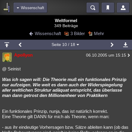
Wissenschaft
Bereiche
Weltformel
349 Beiträge
Echtzeit
Diskussionen
Blogs
Videos
Statistiken
Wissenschaft
3 Bilder
Mehr
Chat
Wiki
Neuigkeiten
2
Seite
10
/ 18
meine Rubriken
Apollyon
06.10.2005 um 15:15
Menschen
Wissenschaft
Politik
Mystery
Kriminalfälle
Spiritualität
Verschwörungen
Technologie
Ufologie
@ Seinist
Was ich sagen will: Die Theorie muß ein funktionales Prinzip
Natur
Umfragen
Unterhaltung
nur aufzeigen. Wie weit es dann auch der Widerspiegelung
weitere Rubriken
aller weltlichen Struktur adäquat entspricht, das überlasse
man dann getrost den Millionenheer von Praktikern
Philosophie
Träume
Orte
Esoterik
Literatur
Astronomie
Helpdesk
Gruppen
Gaming
Filme
Ein funktionales Prinzip, nunja, das ist natürlich korrekt.
Eine Theorie gilt DANN für mich als Theorie, wenn man:
Musik
Clash
Verbesserungen
Allmystery
English
- aus ihr eindeutige Vorhersagen bzw. Sätze ableiten kann (ob das
Übersichten