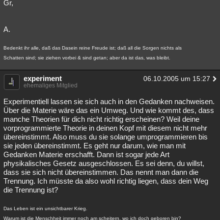
Gr,
A.
Bedenkt ihr alle, daß das Dasein reine Freude ist; daß all die Sorgen nichts als
Schatten sind; sie ziehen vorbei & sind getan; aber da ist das, was bleibt.
experiment
06.10.2005 um 15:27
ehemaliges Mitglied
Experimentiell lassen sie sich auch in den Gedanken nachweisen.
Über die Materie wäre das ein Umweg. Und wie kommt des, dass
manche Theorien für dich nicht richtig erscheinen? Weil deine
vorprogrammierte Theorie in deinen Kopf mit diesem nicht mehr
übereinstimmt. Also muss du sie solange umprogrammieren bis
sie jeden übereinstimmt. Es geht nur darum, wie man mit
Gedanken Materie erschafft. Dann ist sogar jede Art
physikalisches Gesetz ausgeschlossen. Es sei denn, du willst,
dass sie sich nicht übereinstimmen. Das nennt man dann die
Trennung. Ich müsste da also wohl richtig liegen, dass dein Weg
die Trennung ist?
Das Leben ist ein unsichtbarer Krieg.
Warum ist die Menschheit immer noch am scheitern, wo ich doch geboren bin?