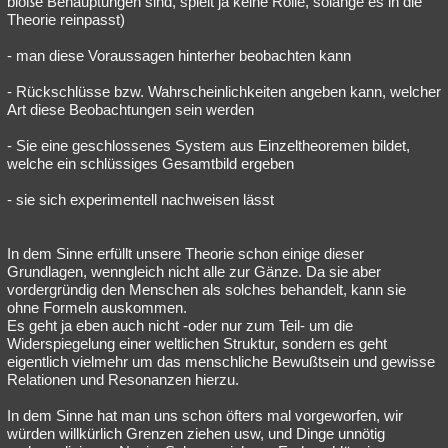
bloße Behauptungen sind, spielt ja keine Rolle, solange es in die
Theorie reinpasst)
Besucht
Teilgenommen
Alle
Neue
Geschlossen
- man diese Voraussagen hinterher beobachten kann
Lesenswert
Schlüsselwörter
- Rückschlüsse bzw. Wahrscheinlichkeiten angeben kann, welcher
Art diese Beobachtungen sein werden
- Sie eine geschlossenes System aus Einzeltheoremen bildet,
welche ein schlüssiges Gesamtbild ergeben
- sie sich experimentell nachweisen lässt
In dem Sinne erfüllt unsere Theorie schon einige dieser
Grundlagen, wenngleich nicht alle zur Gänze. Da sie aber
vordergründig den Menschen als solches behandelt, kann sie
ohne Formeln auskommen.
Es geht ja eben auch nicht -oder nur zum Teil- um die
Widerspiegelung einer weltlichen Struktur, sondern es geht
eigentlich vielmehr um das menschliche Bewußtsein und gewisse
Relationen und Resonanzen hierzu.
In dem Sinne hat man uns schon öfters mal vorgeworfen, wir
würden willkürlich Grenzen ziehen usw, und Dinge unnötig