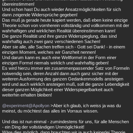
übereinstimmen!
Und schon hast Du auch wieder Ansatzmöglichkeiten für sich
dann zeigende Widersprüche gegeben!
Das muß ja gerade heute kapiert werden, daß eben keine einzige
Theorie schon von vornherein vollständig und vollkommen mit der
wahrhaftigen und wirklichen Realität übereinstimmen kann!
Die ganze Realität und ihre ganze Widerspieglung, das sind
wahrhaftig auch zwei ganz verschiedenen Sachen!
Aber sie alle, alle Sachen treffen sich - Gott sei Dank! - in einem
einzigen Moment, welches wir Ganzheit nennen!
Und darum kann es auch eine Weltformel in der Form einer
einzigen Formel niemals wirklich und wahrhaftig geben!
Es wird hierzu immer ein zusammenpassender Satz von Formeln
notwendig sein, deren Anzahl dann auch ganz sicher mit der
weiteren Ausformung des ganzen Gedankenmodells ansteigen
wird und auch wirklich ansteigen muß, soll die ganze Lebendigkeit
dieser ganzen Möglichkeit einer Widerspiegelbarkeit auch
weiterhin erhalten bleiben!
@experiment
@Apollyon
>Aber ich glaub, ich weiss ja was du
meinst, du möchtest das alles im Vorraus wissen.
Und das ist nun einmal - zumindestens für uns, für alle Menschen
- ein Ding der vollständigen Unmöglichkeit!
Wäre dies möglich, dann brauchten wir ja auch keinerlei Theorie