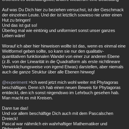
Auf was Du Dich hier zu beziehen versuchst, ist der Geschmack
der einzelnen Leute. Und der ist letztlich sowieso nie unter einen
Hut zu bringen!
Und das ist gut so!
Überleg mal wie eintönig und uniformiert sonst unser ganzes
Leben wäre!
Worauf ich aber hier hinweisen wollte ist das, wenn es einmal eine
Weltformel geben sollte, so kann sie nur den qualitativ-
quantitativen funktionalen Wandel von einer zur anderen Ebene
(z.B. von der Linearität in die Quadratform als erste nichtlineare
Verwirklichungsweise von irgend Etwas) darstellen, aber niemals
auch die ganze Struktur über alle Ebenen hinweg!
@experiment
>Ich werd jetzt mich wohl weiter mit Phytagoras
beschäftigen. Denn ich hab einen neuen Beweis für Phytagoras
entdeckt, den ich sonst nirgendswo im Lehrbuch gesehen hab.
Man macht es mit Kreisen.
Dann tue das!
Und vor allem beschäftige Dich auch mit dem Pascalschen
Dreieck!
Pascal war nähmlich ein wahrhaftiger Mathematiker und
Philosoph!