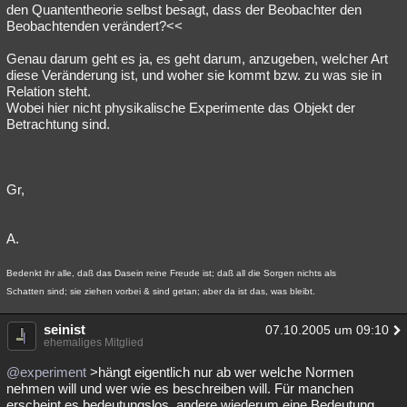
den Quantentheorie selbst besagt, dass der Beobachter den
Beobachtenden verändert?<<
Genau darum geht es ja, es geht darum, anzugeben, welcher Art
diese Veränderung ist, und woher sie kommt bzw. zu was sie in
Relation steht.
Wobei hier nicht physikalische Experimente das Objekt der
Betrachtung sind.
Gr,
A.
Bedenkt ihr alle, daß das Dasein reine Freude ist; daß all die Sorgen nichts als
Schatten sind; sie ziehen vorbei & sind getan; aber da ist das, was bleibt.
seinist
07.10.2005 um 09:10
ehemaliges Mitglied
@experiment
>hängt eigentlich nur ab wer welche Normen
nehmen will und wer wie es beschreiben will. Für manchen
erscheint es bedeutungslos, andere wiederum eine Bedeutung