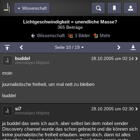
Wissenschaft
Bereiche
Lichtgeschwindigkeit = unendliche Masse?
365 Beiträge
Echtzeit
Diskussionen
Blogs
Videos
Statistiken
Wissenschaft
3 Bilder
Mehr
Chat
Wiki
Neuigkeiten
Seite
10
/ 19
meine Rubriken
buddel
28.10.2005 um 02:14
Menschen
Wissenschaft
Politik
Mystery
Kriminalfälle
ehemaliges Mitglied
Spiritualität
Verschwörungen
Technologie
Ufologie
moin
journalistische freiheit, um mal nett zu bleiben
Natur
Umfragen
Unterhaltung
weitere Rubriken
buddel
Philosophie
Träume
Orte
Esoterik
Literatur
si7
28.10.2005 um 02:30
ehemaliges Mitglied
Astronomie
Helpdesk
Gruppen
Gaming
Filme
ja buddel das weis ich auch. aber selbst bei dem nobel sender
Musik
Clash
Verbesserungen
Allmystery
English
Discovery channel wurde das schon gebracht und die können sich
keine journalistische freiheit erlauben. wenn doch. dann ist alles
Übersichten