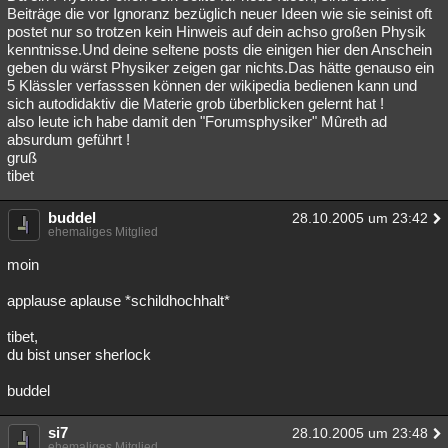
Beiträge die vor Ignoranz bezüglich neuer Ideen wie sie seinist oft
postet nur so trotzen kein Hinweis auf dein achso großen Physik
kenntnisse.Und deine seltene posts die einigen hier den Anschein
geben du wärst Physiker zeigen gar nichts.Das hätte genauso ein
5 Klässler verfasssen können der wikipedia bedienen kann und
sich autodidaktiv die Materie grob überblicken gelernt hat !
also leute ich habe damit den "Forumsphysiker" Mûreth ad
absurdum geführt !
gruß
tibet
buddel
28.10.2005 um 23:42
ehemaliges Mitglied
moin
applause aplause *schildhochhalt*
tibet,
du bist unser sherlock
buddel
si7
28.10.2005 um 23:48
ehemaliges Mitglied