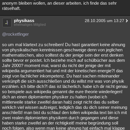
anonym bleiben wollen, an dieser arbeiten. ich finde das sehr
rätselhaft.
physikass
28.10.2005 um 13:27
ehemaliges Mitglied
@rocketfinger
so um mal klartext zu schreiben! Du hast garantiert keine ahnung
von physikalischen kenntnissen geschweige denn von jeglichen
mathematischen, also solltest du der jenige sein der erst denken
sollte bevor er postet. Ich beziehe mich auf schülbücher aus dem
Jahr 2000? moment mal, warst du nicht der jenige der mit
wikipedia argumentiert hat und mit der kinetischen energie?! das
zeigt von fachlicher inkompetenz. Du hast sachen miteinander
verkünpft die sich ausschließen und du willst mir was von physik
erzählen. ich bitte dich?! das ist lächerlich. habe ich dir nicht genau
so beispiele aus wikipedia genannt die eure theorie wiederlegen!
dich an einen diplomierten physiker zu halten (wobei ich
mittlerweile starke zweifel daran hab) zeigt nicht das du selber
wirklich viel wissen aufzeigst, lediglich das du dich seiner meinung
anschließt! man bist du schlau! den tollen wikipedia text bin ich mit
zwei realen diplomierten physikern durch gegangen und diese
haben starke zweifel an der richtigkeit! meine begründung soll
noch folgen. also wenn man keine ahnung hat einfach mal klappe