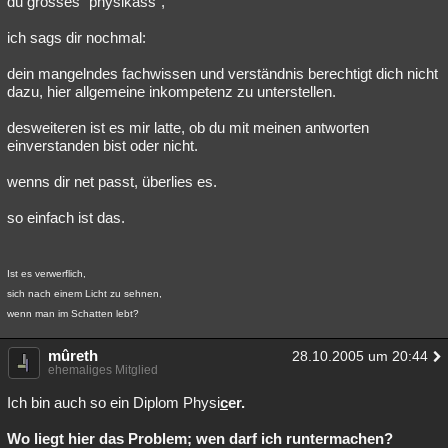
du grosses "physikass",
ich sags dir nochmal:
dein mangelndes fachwissen und verständnis berechtigt dich nicht
dazu, hier allgemeine inkompetenz zu unterstellen.
desweiteren ist es mir latte, ob du mit meinen antworten
einverstanden bist oder nicht.
wenns dir net passt, überlies es.
so einfach ist das.
Ist es verwerflich,
sich nach einem Licht zu sehnen,
wenn man im Schatten lebt?
mûreth
28.10.2005 um 20:44
ehemaliges Mitglied
Ich bin auch so ein Diplom Physi
c
er.
Wo liegt hier das Problem; wen darf ich runtermachen?