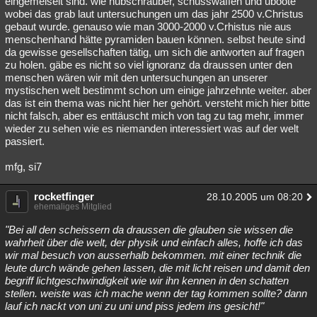
eingemeiselt sind. wie hubschrauber, schusswaffen und uboote
wobei das grab laut untersuchungen um das jahr 2500 v.Christus
gebaut wurde. genauso wie man 3000-2000 v.Crhistus nie aus
menschenhand hätte pyramiden bauen können. selbst heute sind
da gewisse gesellschaften tätig, um sich die antworten auf fragen
zu holen. gäbe es nicht so viel ignoranz da draussen unter den
menschen wären wir mit den untersuchungen an unserer
mystischen welt bestimmt schon um einige jahrzehnte weiter. aber
das ist ein thema was nicht hier her gehört. versteht mich hier bitte
nicht falsch, aber es enttäuscht mich von tag zu tag mehr, immer
wieder zu sehen wie es niemanden interessiert was auf der welt
passiert.
mfg, si7
rocketfinger
28.10.2005 um 08:20
ehemaliges Mitglied
"Bei all den scheissern da draussen die glauben sie wissen die
wahrheit über die welt, der physik und einfach alles, hoffe ich das
wir mal besuch von ausserhalb bekommen. mit einer technik die
leute durch wände gehen lassen, die mit licht reisen und damit den
begriff lichtgeschwindigkeit wie wir ihn kennen in den schatten
stellen. weiste was ich mache wenn der tag kommen sollte? dann
lauf ich nackt von uni zu uni und piss jedem ins gesicht!"