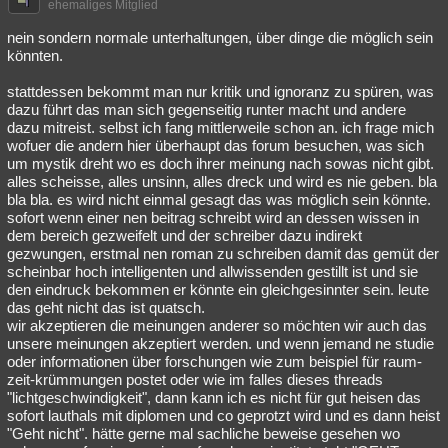
ehemaliges Mitglied
nein sondern normale unterhaltungen, über dinge die möglich sein
könnten.
stattdessen bekommt man nur kritik und ignoranz zu spüren, was
dazu führt das man sich gegenseitig runter macht und andere
dazu mitreist. selbst ich fang mittlerweile schon an. ich frage mich
wofuer die andern hier überhaupt das forum besuchen, was sich
um mystik dreht wo es doch ihrer meinung nach sowas nicht gibt.
alles scheisse, alles unsinn, alles dreck und wird es nie geben. bla
bla bla. es wird nicht einmal gesagt das was möglich sein könnte.
sofort wenn einer nen beitrag schreibt wird an dessen wissen in
dem bereich gezweifelt und der schreiber dazu indirekt
gezwungen, erstmal nen roman zu schreiben damit das gemüt der
scheinbar hoch intelligenten und allwissenden gestillt ist und sie
den eindruck bekommen er könnte ein gleichgesinnter sein. leute
das geht nicht das ist quatsch.
wir akzeptieren die meinungen anderer so möchten wir auch das
unsere meinungen akzeptiert werden. und wenn jemand ne studie
oder informationen über forschungen wie zum beispiel für raum-
zeit-krümmungen postet oder wie im falles dieses threads
"lichtgeschwindigkeit", dann kann ich es nicht für gut heisen das
sofort lauthals mit diplomen und co geprotzt wird und es dann heist
"Geht nicht". hätte gerne mal sachliche beweise gesehen wo