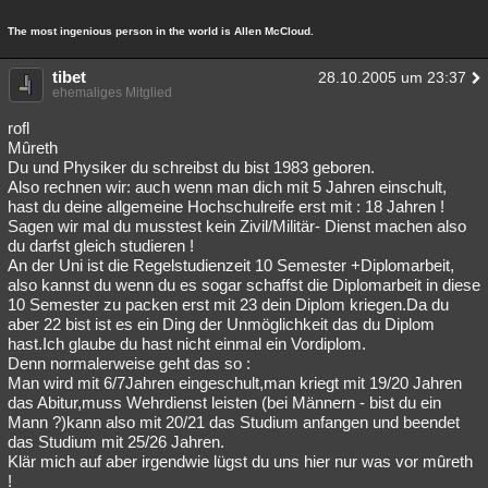
The most ingenious person in the world is Allen McCloud.
tibet
28.10.2005 um 23:37
ehemaliges Mitglied
rofl
Mûreth
Du und Physiker du schreibst du bist 1983 geboren.
Also rechnen wir: auch wenn man dich mit 5 Jahren einschult,
hast du deine allgemeine Hochschulreife erst mit : 18 Jahren !
Sagen wir mal du musstest kein Zivil/Militär- Dienst machen also
du darfst gleich studieren !
An der Uni ist die Regelstudienzeit 10 Semester +Diplomarbeit,
also kannst du wenn du es sogar schaffst die Diplomarbeit in diese
10 Semester zu packen erst mit 23 dein Diplom kriegen.Da du
aber 22 bist ist es ein Ding der Unmöglichkeit das du Diplom
hast.Ich glaube du hast nicht einmal ein Vordiplom.
Denn normalerweise geht das so :
Man wird mit 6/7Jahren eingeschult,man kriegt mit 19/20 Jahren
das Abitur,muss Wehrdienst leisten (bei Männern - bist du ein
Mann ?)kann also mit 20/21 das Studium anfangen und beendet
das Studium mit 25/26 Jahren.
Klär mich auf aber irgendwie lügst du uns hier nur was vor mûreth
!