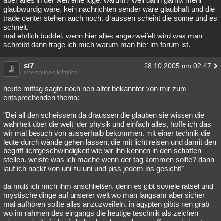
aber alles in der welt eine lüge. warum? weil dann garnix mehr
glaubwürdig wäre. kein nachrichten sender wäre glaubhaft und die
Besucht
Teilgenommen
Alle
Neue
Geschlossen
trade center stehen auch noch. draussen scheint die sonne und es
schneit.
Lesenswert
Schlüsselwörter
mal ehrlich buddel, wenn hier alles angezweifelt wird was man
schreibt dann frage ich mich warum man hier im forum ist.
si7
28.10.2005 um 02:47
ehemaliges Mitglied
heute mittag sagte noch nen alter bekannter von mir zum
entsprechenden thema:
"Bei all den scheissern da draussen die glauben sie wissen die
wahrheit über die welt, der physik und einfach alles, hoffe ich das
wir mal besuch von ausserhalb bekommen. mit einer technik die
leute durch wände gehen lassen, die mit licht reisen und damit den
begriff lichtgeschwindigkeit wie wir ihn kennen in den schatten
stellen. weiste was ich mache wenn der tag kommen sollte? dann
lauf ich nackt von uni zu uni und piss jedem ins gesicht!"
da muß ich mich ihm anschließen. denn es gibt soviele rätsel und
mystische dinge auf unserer welt wo man langsam aber sicher
mal aufhören sollte alles anzuzweifeln. in ägypten gibts nen grab
wo im rahmen des eingangs die heutige teschnik als zeichen