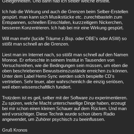
Gelegenheiten. Und dann hab ich selber welche erstellt.
Ich hab die Wirkung und auch die Grenzen beim Selber-Erstellen
gespürt. man kann sich Musikstücke etc. zurechtbasteln zum
Entspannen, schnellen Einschlafen, kurzzeitigem Nickerchen,
besseren Konzentrieren. Ich hab bei mir eine Wirkung gespürt.
Will man mehr (lucide Träume z.Bsp. oder OBE's oder ASW) so
stößt man schnell an die Grenzen.
Liest man im Internet nach, so stößt man schnell auf den Namen
Monroe. Er erforschte in seinem Institut in Tausenden von
Versuchsreihen, wie die Bedingungen sein müssen, um eben die
oben beschriebenen Bewustseinszustände erreichen zu können.
Unter dem Label Hemi-Sync werden solch bespielte CD's
vertrieben. Sehr teuer, aber wahrscheinlich die einzig seriösen,
weil eben wissenschaftllich fundiert.
Trotzdem ist es geil, selber mit der Software zu experimentieren.
Zu spüren, welche Macht unterschwellige Dinge haben, erzeugt
bei mir schon einen kleinen Schauer auf dem Rücken. Und man
wird vorsichtiger. Diese Technik wurde schon übers Radio
angewendet, um Zuhörer psychisch zu beeinflussen.
Gruß Kronos