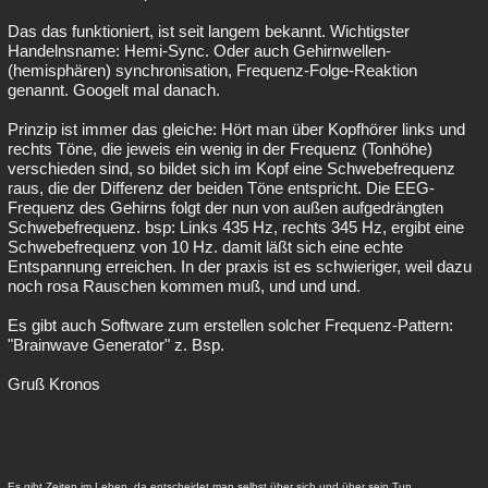
Das das funktioniert, ist seit langem bekannt. Wichtigster
Handelnsname: Hemi-Sync. Oder auch Gehirnwellen-
(hemisphären) synchronisation, Frequenz-Folge-Reaktion
genannt. Googelt mal danach.
Prinzip ist immer das gleiche: Hört man über Kopfhörer links und
rechts Töne, die jeweis ein wenig in der Frequenz (Tonhöhe)
verschieden sind, so bildet sich im Kopf eine Schwebefrequenz
raus, die der Differenz der beiden Töne entspricht. Die EEG-
Frequenz des Gehirns folgt der nun von außen aufgedrängten
Schwebefrequenz. bsp: Links 435 Hz, rechts 345 Hz, ergibt eine
Schwebefrequenz von 10 Hz. damit läßt sich eine echte
Entspannung erreichen. In der praxis ist es schwieriger, weil dazu
noch rosa Rauschen kommen muß, und und und.
Es gibt auch Software zum erstellen solcher Frequenz-Pattern:
"Brainwave Generator" z. Bsp.
Gruß Kronos
Es gibt Zeiten im Leben, da entscheidet man selbst über sich und über sein Tun.