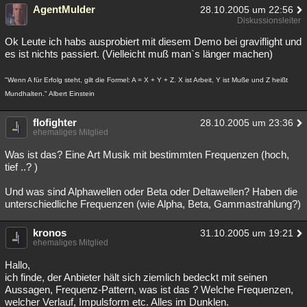
AgentMulder
28.10.2005 um 22:56
Diskussionsleiter
Ok Leute ich habs ausprobiert mit diesem Demo bei graviflight und
es ist nichts passiert. (Vielleicht muß man`s länger machen)
"Wenn A für Erfolg steht, gilt die Formel: A = X + Y + Z. X ist Arbeit, Y ist Muße und Z heißt
Mundhalten." Albert Einstein
flofighter
28.10.2005 um 23:36
ehemaliges Mitglied
Was ist das? Eine Art Musik mit bestimmten Frequenzen (hoch,
tief ..? )
Und was sind Alphawellen oder Beta oder Deltawellen? Haben die
unterschiedliche Frequenzen (wie Alpha, Beta, Gammastrahlung?)
kronos
31.10.2005 um 19:21
ehemaliges Mitglied
Hallo,
ich finde, der Anbieter hält sich ziemlich bedeckt mit seinen
Aussagen, Frequenz-Pattern, was ist das ? Welche Frequenzen,
welcher Verlauf, Impulsform etc. Alles im Dunklen.