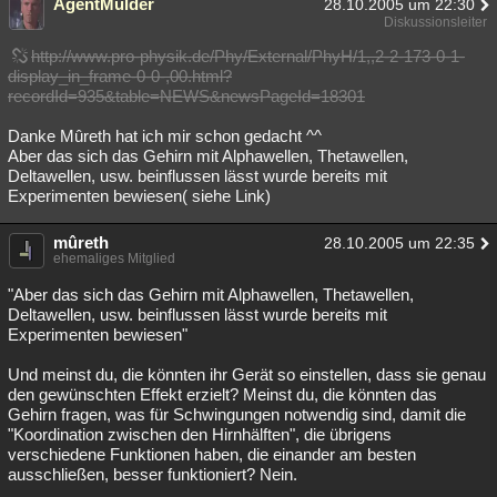
AgentMulder
28.10.2005 um 22:30
Diskussionsleiter
http://www.pro-physik.de/Phy/External/PhyH/1,,2-2-173-0-1-
display_in_frame-0-0-,00.html?
recordId=935&table=NEWS&newsPageId=18301
Danke Mûreth hat ich mir schon gedacht ^^
Aber das sich das Gehirn mit Alphawellen, Thetawellen,
Deltawellen, usw. beinflussen lässt wurde bereits mit
Experimenten bewiesen( siehe Link)
mûreth
28.10.2005 um 22:35
ehemaliges Mitglied
"Aber das sich das Gehirn mit Alphawellen, Thetawellen,
Deltawellen, usw. beinflussen lässt wurde bereits mit
Experimenten bewiesen"
Und meinst du, die könnten ihr Gerät so einstellen, dass sie genau
den gewünschten Effekt erzielt? Meinst du, die könnten das
Gehirn fragen, was für Schwingungen notwendig sind, damit die
"Koordination zwischen den Hirnhälften", die übrigens
verschiedene Funktionen haben, die einander am besten
ausschließen, besser funktioniert? Nein.