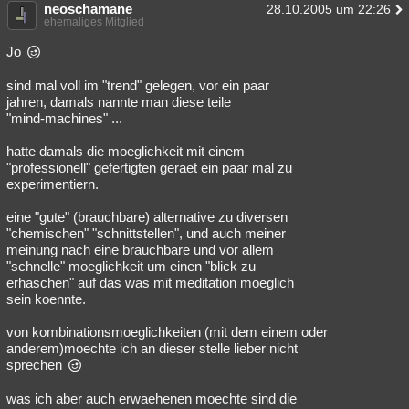
neoschamane
28.10.2005 um 22:26
Besucht
Teilgenommen
Alle
Neue
Geschlossen
ehemaliges Mitglied
Jo
Lesenswert
Schlüsselwörter
sind mal voll im "trend" gelegen, vor ein paar
jahren, damals nannte man diese teile
"mind-machines" ...
hatte damals die moeglichkeit mit einem
"professionell" gefertigten geraet ein paar mal zu
experimentiern.
eine "gute" (brauchbare) alternative zu diversen
"chemischen" "schnittstellen", und auch meiner
meinung nach eine brauchbare und vor allem
"schnelle" moeglichkeit um einen "blick zu
erhaschen" auf das was mit meditation moeglich
sein koennte.
von kombinationsmoeglichkeiten (mit dem einem oder
anderem)moechte ich an dieser stelle lieber nicht
sprechen
was ich aber auch erwaehenen moechte sind die