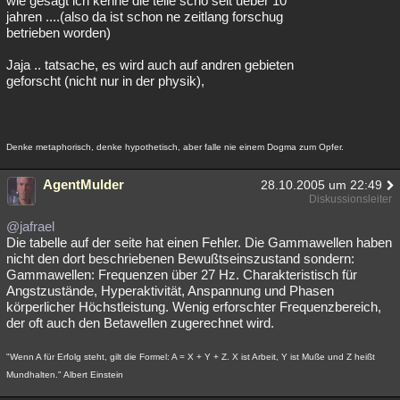
wie gesagt ich kenne die teile scho seit ueber 10
jahren ....(also da ist schon ne zeitlang forschug
betrieben worden)
Jaja .. tatsache, es wird auch auf andren gebieten
geforscht (nicht nur in der physik),
Denke metaphorisch, denke hypothetisch, aber falle nie einem Dogma zum Opfer.
AgentMulder
28.10.2005 um 22:49
Diskussionsleiter
@jafrael
Die tabelle auf der seite hat einen Fehler. Die Gammawellen haben
nicht den dort beschriebenen Bewußtseinszustand sondern:
Gammawellen: Frequenzen über 27 Hz. Charakteristisch für
Angstzustände, Hyperaktivität, Anspannung und Phasen
körperlicher Höchstleistung. Wenig erforschter Frequenzbereich,
der oft auch den Betawellen zugerechnet wird.
"Wenn A für Erfolg steht, gilt die Formel: A = X + Y + Z. X ist Arbeit, Y ist Muße und Z heißt
Mundhalten." Albert Einstein