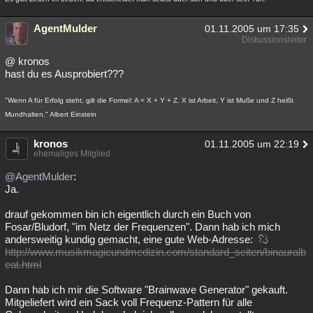
AgentMulder
01.11.2005 um 17:35
Diskussionsleiter
@ kronos
hast du es Ausprobiert???
"Wenn A für Erfolg steht, gilt die Formel: A = X + Y + Z. X ist Arbeit, Y ist Muße und Z heißt
Mundhalten." Albert Einstein
kronos
01.11.2005 um 22:19
ehemaliges Mitglied
@AgentMulder
:
Ja.
drauf gekommen bin ich eigentlich durch ein Buch von
Fosar/Bludorf, "im Netz der Frequenzen". Dann hab ich mich
andersweitig kundig gemacht, eine gute Web-Adresse:
http://www.musikmagieundmedizin.com/standard_seiten/binauralb
eat.html
Dann hab ich mir die Software "Brainwave Generator" gekauft.
Mitgeliefert wird ein Sack voll Frequenz-Pattern für alle