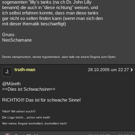
sogenannten "lilly's tanks (na ch Dr. John Lilly
benannt) die auch in "diese richtung" weisen, und
ich selbst erfahren konnte, dass man diese tanks
gar nicht so selten finden kann (wenn man sich den
mit dieser thematik beschaeftigt)
Gruss
NeoSchamane
Denke metaphorisch, denke hypothetisch, aber falle nie einem Dogma zum Opfer.
truth-man
28.10.2005 um 22:27
@Mûreth
>>Dies ist Schwachsinn<<
RICHTIG!!! Das ist für schwache Sinne!
*klick* Wir sehen euch!!!
Die Lüge bricht....schon sehr bald!
Wer meine Ängste kontrolliert, kontrolliert mich!