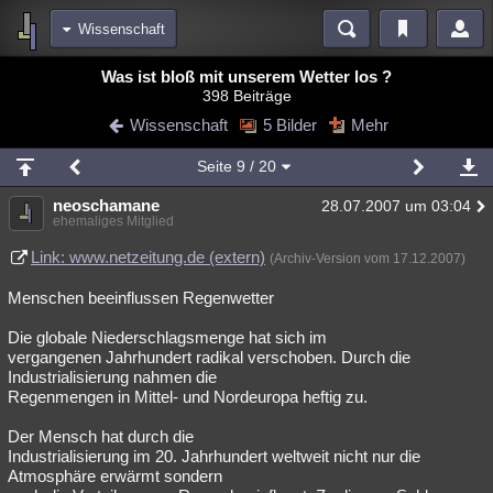
Wissenschaft
Bereiche
Was ist bloß mit unserem Wetter los ?
398 Beiträge
Echtzeit
Diskussionen
Blogs
Videos
Statistiken
Wissenschaft
5 Bilder
Mehr
Chat
Wiki
Neuigkeiten
2
Seite
9
/ 20
meine Rubriken
neoschamane
28.07.2007 um 03:04
Menschen
Wissenschaft
Politik
Mystery
Kriminalfälle
ehemaliges Mitglied
Spiritualität
Verschwörungen
Technologie
Ufologie
Link: www.netzeitung.de (extern)
(Archiv-Version vom 17.12.2007)
Menschen beeinflussen Regenwetter
Natur
Umfragen
Unterhaltung
weitere Rubriken
Die globale Niederschlagsmenge hat sich im
vergangenen Jahrhundert radikal verschoben. Durch die
Philosophie
Träume
Orte
Esoterik
Literatur
Industrialisierung nahmen die
Regenmengen in Mittel- und Nordeuropa heftig zu.
Astronomie
Helpdesk
Gruppen
Gaming
Filme
Der Mensch hat durch die
Musik
Clash
Verbesserungen
Allmystery
English
Industrialisierung im 20. Jahrhundert weltweit nicht nur die
Atmosphäre erwärmt sondern
Übersichten