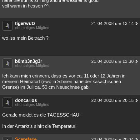
haha the sun is shining and the weather is good
voll warm in hessen ^^
tigerwutz
21.04.2008 um 13:14
ehemaliges Mitglied
wo iss mein Beitrach ?
b0mb3n3g3r
21.04.2008 um 13:30
ehemaliges Mitglied
Ich kann mich erinnern, dass es vor ca. 11 oder 12 Jahren in
meinem Heimatort (i-wo in Sibirien nahe der kasachischen
Grenze) im Juli ca. 50 cm Neuschnee gab.
doncarlos
22.04.2008 um 20:15
ehemaliges Mitglied
Gerade meldet es die TAGESSCHAU:
In der Antarktis sinkt die Temperatur!
Scareface
22.04.2008 um 20:34