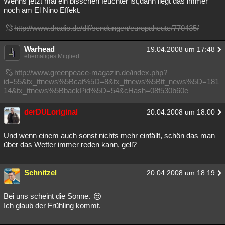
Wenns jetzt mal ein bisschen feuchter ist,dann liegt das immer
noch am El Nino Effekt.
http://www.dradio.de/dlf/sendungen/europaheute/770435/
Warhead
19.04.2008 um 17:48
ehemaliges Mitglied
http://www.greenpeace-magazin.de/index.php?
id=55&tx_ttnews%5Bcat%5D=8&tx_ttnews%5Btt_news%5D=181
14&tx_ttnews%5BbackPid%5D=54&cHash=08f530b60e
derDULoriginal
20.04.2008 um 18:00
Und wenn einem auch sonst nichts mehr einfällt, schön das man
über das Wetter immer reden kann, gell?
Schnitzel
20.04.2008 um 18:19
Bei uns scheint die Sonne.
Ich glaub der Frühling kommt.