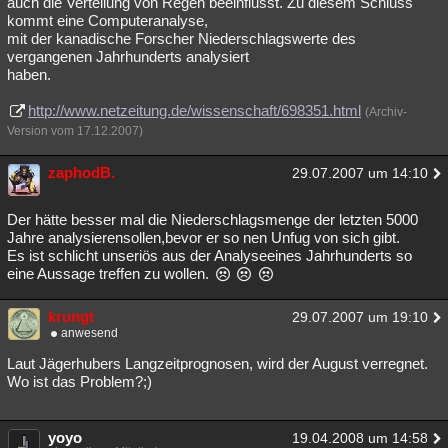
auch die Verteilung von Regen beeinflusst. Zu diesem Schluss
kommt eine Computeranalyse,
Besucht
Teilgenommen
Alle
Neue
Geschlossen
mit der kanadische Forscher Niederschlagswerte des
vergangenen Jahrhunderts analysiert
Lesenswert
Schlüsselwörter
haben.
http://www.netzeitung.de/wissenschaft/698351.html
(Archiv-
Version vom 17.12.2007)
zaphodB.
29.07.2007 um 14:10
Der hätte besser mal die Niederschlagsmenge der letzten 5000
Jahre analysierensollen,bevor er so nen Unfug von sich gibt.
Es ist schlicht unseriös aus der Analyseeines Jahrhunderts so
eine Aussage treffen zu wollen.
krungt
29.07.2007 um 19:10
anwesend
Laut Jägerhubers Langzeitprognosen, wird der August verregnet.
Wo ist das Problem?;)
yoyo
19.04.2008 um 14:58