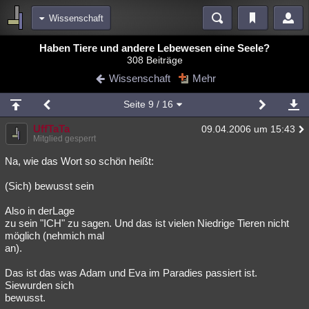
Wissenschaft
Bereiche
Haben Tiere und andere Lebewesen eine Seele?
308 Beiträge
Echtzeit
Diskussionen
Blogs
Videos
Statistiken
Wissenschaft
Mehr
Chat
Wiki
Neuigkeiten
2
Seite
9
/ 16
meine Rubriken
UffTaTa
09.04.2006 um 15:43
Menschen
Wissenschaft
Politik
Mystery
Kriminalfälle
Mitglied gesperrt
Spiritualität
Verschwörungen
Technologie
Ufologie
Na, wie das Wort so schön heißt:
(Sich) bewusst sein
Natur
Umfragen
Unterhaltung
weitere Rubriken
Also in derLage
zu sein "ICH" zu sagen. Und das ist vielen Niedrige Tieren nicht
Philosophie
Träume
Orte
Esoterik
Literatur
möglich (nehmich mal
an).
Astronomie
Helpdesk
Gruppen
Gaming
Filme
Das ist das was Adam und Eva im Paradies passiert ist.
Musik
Clash
Verbesserungen
Allmystery
English
Siewurden sich
bewusst.
Übersichten