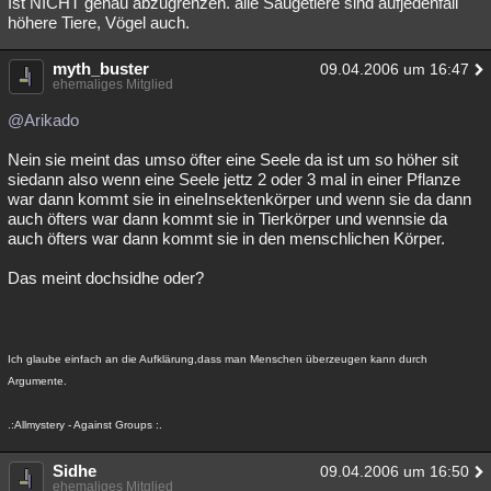
Ist NICHT genau abzugrenzen. alle Säugetiere sind aufjedenfall
höhere Tiere, Vögel auch.
myth_buster
09.04.2006 um 16:47
ehemaliges Mitglied
@Arikado
Nein sie meint das umso öfter eine Seele da ist um so höher sit
siedann also wenn eine Seele jettz 2 oder 3 mal in einer Pflanze
war dann kommt sie in eineInsektenkörper und wenn sie da dann
auch öfters war dann kommt sie in Tierkörper und wennsie da
auch öfters war dann kommt sie in den menschlichen Körper.
Das meint dochsidhe oder?
Ich glaube einfach an die Aufklärung,dass man Menschen überzeugen kann durch
Argumente.
.:Allmystery - Against Groups :.
Sidhe
09.04.2006 um 16:50
ehemaliges Mitglied