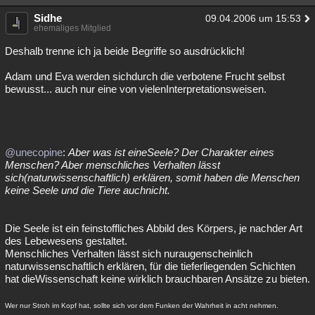
Besucht
Teilgenommen
Alle
Neue
Geschlossen
Sidhe
09.04.2006 um 15:53
ehemaliges Mitglied
Lesenswert
Schlüsselwörter
Deshalb trenne ich ja beide Begriffe so ausdrücklich!
Adam und Eva werden sichdurch die verbotene Frucht selbst
bewusst... auch nur eine von vielenInterpretationsweisen.
@unecopine
:
Aber was ist eineSeele? Der Charakter eines
Menschen? Aber menschliches Verhalten lässt
sich(naturwissenschaftlich) erklären, somit haben die Menschen
keine Seele und die Tiere auchnicht.
Die Seele ist ein feinstoffliches Abbild des Körpers, je nachder Art
des Lebewesens gestaltet.
Menschliches Verhalten lässt sich nuraugenscheinlich
naturwissenschaftlich erklären, für die tieferliegenden Schichten
hat dieWissenschaft keine wirklich brauchbaren Ansätze zu bieten.
Wer nur Stroh im Kopf hat, sollte sich vor dem Funken der Wahrheit in acht nehmen.