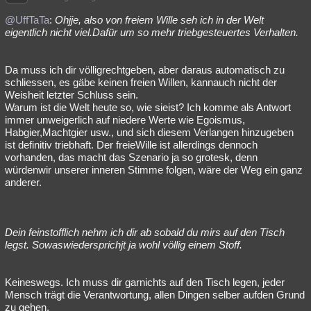
@UffTaTa
:
Ohjje, also von freiem Wille seh ich in der Welt
eigentlich nicht viel.Dafür um so mehr triebgesteuertes Verhalten.
Da muss ich dir völligrechtgeben, aber daraus automatisch zu
schliessen, es gäbe keinen freien Willen, kannauch nicht der
Weisheit letzter Schluss sein.
Warum ist die Welt heute so, wie sieist? Ich komme als Antwort
immer unweigerlich auf niedere Werte wie Egoismus,
Habgier,Machtgier usw., und sich diesem Verlangen hinzugeben
ist definitiv triebhaft. Der freieWille ist allerdings dennoch
vorhanden, das macht das Szenario ja so grotesk, denn
würdenwir unserer inneren Stimme folgen, wäre der Weg ein ganz
anderer.
Dein feinstofflich nehm ich dir ab sobald du mirs auf den Tisch
legst. Sowaswiedersprichjt ja wohl völlig einem Stoff.
Keineswegs. Ich muss dir garnichts auf den Tisch legen, jeder
Mensch trägt die Verantwortung, allen Dingen selber aufden Grund
zu gehen.