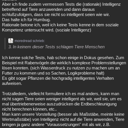
Aber ich finde zudem vermessen Tests die (rationale) Intelligenz
betreffend auf Tiere anzuwenden und dann daraus
schlußzufolgern, dass sie nicht so intelligent seien wie wir.
Das halte ich für Humbug.
Rationale betone ich, weil ich keine Tests kenne in dem soziale
Kompetenz untersucht wird. (soziale Intelligenz)
moredread schrieb:
3. In keinem dieser Tests schlagen Tiere Menschen
Ich kenne solche Tests, hab schon einige in Dokus gesehen. Zum
Beispiel mit Rabenvögeln die wirklich komplexe Problemstellungen
lösen konnten. (sich Wasserdruck zu nutzen zu machen um an
Futter zu kommen und so Sachen, Logikprobleme halt)
Es gibt sogar Pflanzen die hochgradig intelligentes Verhalten
aufweisen.
Trotzalledem, vielleicht formuliere ich es mal anders, kann man
nicht sagen Tiere seien weniger intelligent als wir, weil sie, um es
mal übertriebenerweise auszudrücken die Erdbeschleunigung
nicht berechnen können, etc..
Man kann unsere Vorstellung (besser als Maßstäbe, meinte keine
Wertmaßstäbe) von Intelligenz nicht auf die Tiere anwenden, Tiere
bringen ja ganz andere "Voraussetzungen" mit als wir, z.B.