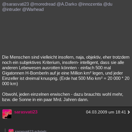
@sarasvati23
@moredread
@A.Darko
@innozentia
@du
@intruder
@Warhead
Die Menschen sind vielleicht insofern, naja, objektiv, eher trotzdem
noch ein subjektives Kriterium, insofern- intelligent, dass sie alle
anderen Lebewesen ausrotten könnten - einfach 500 mal
Gigatonnen H-Bomberln auf je eine Million km² legen, und jeder
Einzeller ist dreimal knusprig. (Erde hat 500 Mio km² = 20 000 * 20
000 km)
Obwohl, jeden einzelnen erwischen - dazu brauchts wohl mehr,
bzw. die Sonne in ein paar Mrd. Jahren dann.
sarasvati23
04.03.2009 um 18:41
sarasvati23 schrieb: