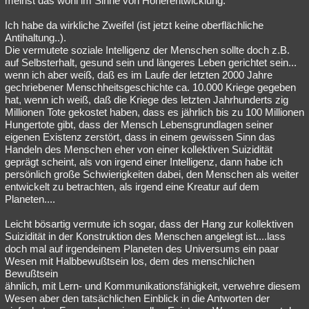
meinst das wohl im Sinne von Höherentwicklung.
Ich habe da wirkliche Zweifel (ist jetzt keine oberflächliche
Antihaltung..).
Die vermutete soziale Intelligenz der Menschen sollte doch z.B.
auf Selbsterhalt, gesund sein und längeres Leben gerichtet sein...
wenn ich aber weiß, daß es im Laufe der letzten 2000 Jahre
gechriebener Menschheitsgeschichte ca. 10.000 Kriege gegeben
hat, wenn ich weiß, daß die Kriege des letzten Jahrhunderts zig
Millionen Tote gekostet haben, dass es jährlich bis zu 100 Millionen
Hungertote gibt, dass der Mensch Lebensgrundlagen seiner
eigenen Existenz zerstört, dass in einem gewissen Sinn das
Handeln des Menschen eher von einer kollektiven Suizidität
geprägt scheint, als von irgend einer Intelligenz, dann habe ich
persönlich große Schwierigkeiten dabei, den Menschen als weiter
entwickelt zu betrachten, als irgend eine Kreatur auf dem
Planeten....
Leicht bösartig vermute ich sogar, dass der Hang zur kollektiven
Suizidität in der Konstruktion des Menschen angelegt ist....lass
doch mal auf irgendeinem Planeten des Universums ein paar
Wesen mit Halbbewußtsein los, dem des menschlichen
Bewußtsein
ähnlich, mit Lern- und Kommunikationsfähigkeit, verwehre diesem
Wesen aber den tatsächlichen Einblick in die Antworten der