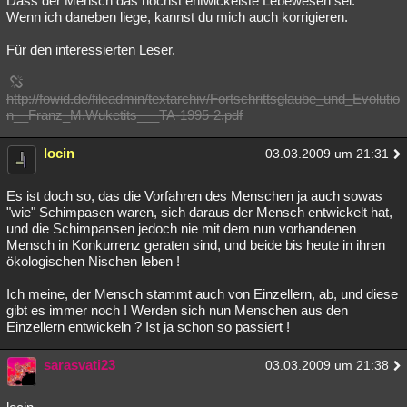
Dass der Mensch das höchst entwickelste Lebewesen sei.
Wenn ich daneben liege, kannst du mich auch korrigieren.
Für den interessierten Leser.
http://fowid.de/fileadmin/textarchiv/Fortschrittsglaube_und_Evolutio
n__Franz_M.Wuketits___TA-1995-2.pdf
locin
03.03.2009 um 21:31
Es ist doch so, das die Vorfahren des Menschen ja auch sowas
"wie" Schimpasen waren, sich daraus der Mensch entwickelt hat,
und die Schimpansen jedoch nie mit dem nun vorhandenen
Mensch in Konkurrenz geraten sind, und beide bis heute in ihren
ökologischen Nischen leben !
Ich meine, der Mensch stammt auch von Einzellern, ab, und diese
gibt es immer noch ! Werden sich nun Menschen aus den
Einzellern entwickeln ? Ist ja schon so passiert !
sarasvati23
03.03.2009 um 21:38