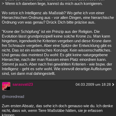
> Wenn ich daneben liege, kannst du mich auch korrigieren.
Wo setze ich Intelligenz als Maßstab? Wo gehe ich von einer
Hierarchischen Ordnung aus - vor allen Dingen, eine hierarchische
Ordnung von was genau? Drück Dich bitte präzise aus.
"Krone der Schöpfung" ist ein Prinzip aus der Religion. Die
Evolution lässt grundprinzipiell keine solche Krone zu. Man kann
hingehen, irgendwelche Kriterien vergeben und diese Krone dann
frei Schnauze vergeben. Aber eine Spitze der Entwicklung gibt es
nicht. Das ist ein esoterisches Konzept. Kein wissenschaftliches.
Und genau das meintest Du wohl: Es gibt keine naturgegebene
Hierarchie, nach der man Rassen einen Platz einordnen kann.
Stimmt ja auch. Aber nach frei gewählten Kriterien - wie bspw. der
Intelligenz - geht es sehr wohl. Wie sinnvoll derartige Auflistungen
sind, sei dann mal dahingestellt.
sarasvati23
04.03.2009 um 18:28
@moredread
Zum ersten Absatz, das sehe ich doch genauso wie du. Ich denke
nicht, dass wir, wenn Tiere Maßstäbe hätten, sie je erfassen
können.