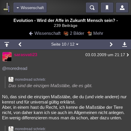
Wissenschaft
Bereiche
Evolution - Wird der Affe in Zukunft Mensch sein? -
239 Beiträge
Echtzeit
Diskussionen
Blogs
Videos
Statistiken
Wissenschaft
2 Bilder
Mehr
Chat
Wiki
Neuigkeiten
2
Seite
10
/ 12
meine Rubriken
sarasvati23
03.03.2009 um 21:17
Menschen
Wissenschaft
Politik
Mystery
Kriminalfälle
Spiritualität
Verschwörungen
Technologie
Ufologie
@moredread
Natur
Umfragen
Unterhaltung
moredread schrieb:
Das sind die einzigen Maßstäbe, die es gibt.
weitere Rubriken
Nö, das sind die einzigen Maßstäbe, die du (und viele andere) nur
Philosophie
Träume
Orte
Esoterik
Literatur
kennst und für universal gültig erklärst.
Aber, in einem hast du Recht, ich kenne die Maßstäbe der Tiere
Astronomie
Helpdesk
Gruppen
Gaming
Filme
nicht, von daher kann ich sie auch im Allgemeinen nicht anlegen.
Ein wenig differenzieren muss man da schon, aber dazu unten.
Musik
Clash
Verbesserungen
Allmystery
English
Übersichten
moredread schrieb: