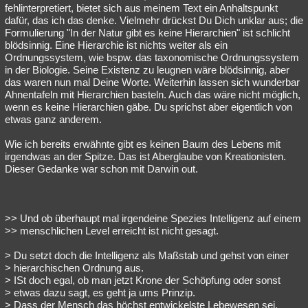
fehlinterpretiert, bietet sich aus meinem Text ein Anhaltspunkt
dafür, das ich das denke. Vielmehr drückst Du Dich unklar aus; die
Formulierung "In der Natur gibt es keine Hierarchien" ist schlicht
blödsinnig. Eine Hierarchie ist nichts weiter als ein
Ordnungssystem, wie bspw. das taxonomische Ordnungssystem
in der Biologie. Seine Existenz zu leugnen wäre blödsinnig, aber
das waren nun mal Deine Worte. Weiterhin lassen sich wunderbar
Ahnentafeln mit Hierarchien basteln. Auch das wäre nicht möglich,
wenn es keine Hierarchien gäbe. Du sprichst aber eigentlich von
etwas ganz anderem.
Wie ich bereits erwähnte gibt es keinen Baum des Lebens mit
irgendwas an der Spitze. Das ist Aberglaube von Kreationisten.
Dieser Gedanke war schon mit Darwin out.
>> Und ob überhaupt mal irgendeine Spezies Intelligenz auf einem
>> menschlichen Level erreicht ist nicht gesagt.
> Du setzt doch die Intelligenz als Maßstab und gehst von einer
> hierarchischen Ordnung aus.
> ISt doch egal, ob man jetzt Krone der Schöpfung oder sonst
> etwas dazu sagt, es geht ja ums Prinzip.
> Dass der Mensch das höchst entwickelste Lebewesen sei.