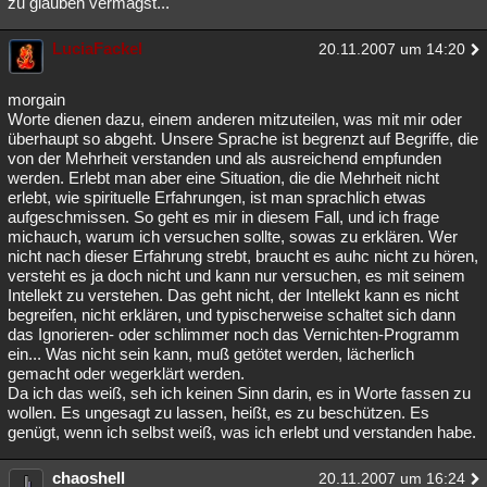
zu glauben vermagst...
LuciaFackel
20.11.2007 um 14:20
morgain
Worte dienen dazu, einem anderen mitzuteilen, was mit mir oder
überhaupt so abgeht. Unsere Sprache ist begrenzt auf Begriffe, die
von der Mehrheit verstanden und als ausreichend empfunden
werden. Erlebt man aber eine Situation, die die Mehrheit nicht
erlebt, wie spirituelle Erfahrungen, ist man sprachlich etwas
aufgeschmissen. So geht es mir in diesem Fall, und ich frage
michauch, warum ich versuchen sollte, sowas zu erklären. Wer
nicht nach dieser Erfahrung strebt, braucht es auhc nicht zu hören,
versteht es ja doch nicht und kann nur versuchen, es mit seinem
Intellekt zu verstehen. Das geht nicht, der Intellekt kann es nicht
begreifen, nicht erklären, und typischerweise schaltet sich dann
das Ignorieren- oder schlimmer noch das Vernichten-Programm
ein... Was nicht sein kann, muß getötet werden, lächerlich
gemacht oder wegerklärt werden.
Da ich das weiß, seh ich keinen Sinn darin, es in Worte fassen zu
wollen. Es ungesagt zu lassen, heißt, es zu beschützen. Es
genügt, wenn ich selbst weiß, was ich erlebt und verstanden habe.
chaoshell
20.11.2007 um 16:24