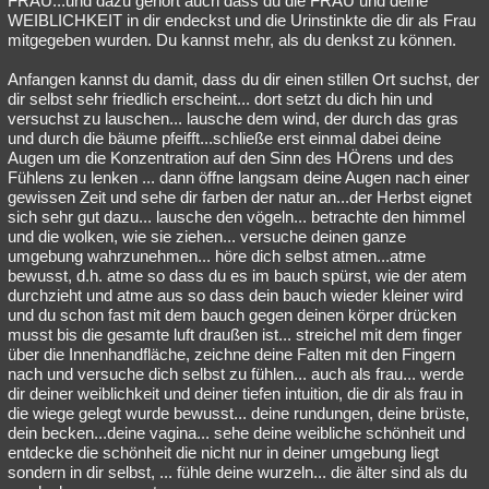
FRAU...und dazu gehört auch dass du die FRAU und deine
WEIBLICHKEIT in dir endeckst und die Urinstinkte die dir als Frau
mitgegeben wurden. Du kannst mehr, als du denkst zu können.
Anfangen kannst du damit, dass du dir einen stillen Ort suchst, der
dir selbst sehr friedlich erscheint... dort setzt du dich hin und
versuchst zu lauschen... lausche dem wind, der durch das gras
und durch die bäume pfeifft...schließe erst einmal dabei deine
Augen um die Konzentration auf den Sinn des HÖrens und des
Fühlens zu lenken ... dann öffne langsam deine Augen nach einer
gewissen Zeit und sehe dir farben der natur an...der Herbst eignet
sich sehr gut dazu... lausche den vögeln... betrachte den himmel
und die wolken, wie sie ziehen... versuche deinen ganze
umgebung wahrzunehmen... höre dich selbst atmen...atme
bewusst, d.h. atme so dass du es im bauch spürst, wie der atem
durchzieht und atme aus so dass dein bauch wieder kleiner wird
und du schon fast mit dem bauch gegen deinen körper drücken
musst bis die gesamte luft draußen ist... streichel mit dem finger
über die Innenhandfläche, zeichne deine Falten mit den Fingern
nach und versuche dich selbst zu fühlen... auch als frau... werde
dir deiner weiblichkeit und deiner tiefen intuition, die dir als frau in
die wiege gelegt wurde bewusst... deine rundungen, deine brüste,
dein becken...deine vagina... sehe deine weibliche schönheit und
entdecke die schönheit die nicht nur in deiner umgebung liegt
sondern in dir selbst, ... fühle deine wurzeln... die älter sind als du