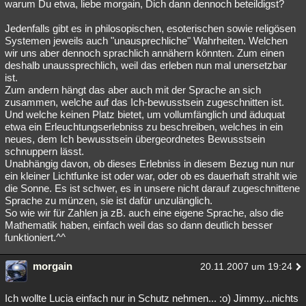
warum Du etwa, liebe morgain, Dich dann dennoch beteildigst?
Jedenfalls gibt es in philosopischen, esoterischen sowie religösen
Systemen jeweils auch "unausprechliche" Wahrheiten. Welchen
wir uns aber dennoch sprachlich annähern könnten. Zum einen
deshalb unaussprechlich, weil das erleben nun mal unersetzbar
ist.
Zum andern hängt das aber auch mit der Sprache an sich
zusammen, welche auf das Ich-bewusstsein zugeschnitten ist.
Und welche keinen Platz bietet, um vollumfänglich und äduquat
etwa ein Erleuchtungserlebniss zu beschreiben, welches in ein
neues, dem Ich bewusstsein übergeordnetes Bewusstsein
schnuppern lässt.
Unabhängig davon, ob dieses Erlebniss in diesem Bezug nun nur
ein kleiner Lichtfunke ist oder war, oder ob es dauerhaft strahlt wie
die Sonne. Es ist schwer, es in unsere nicht darauf zugeschnittene
Sprache zu münzen, sie ist dafür unzulänglich.
So wie wir für Zahlen ja zB. auch eine eigene Sprache, also die
Mathematik haben, einfach weil das so dann deutlich besser
funktioniert.^^
morgain
20.11.2007 um 19:24
Ich wollte Lucia einfach nur in Schutz nehmen... :o) Jimmy...nichts