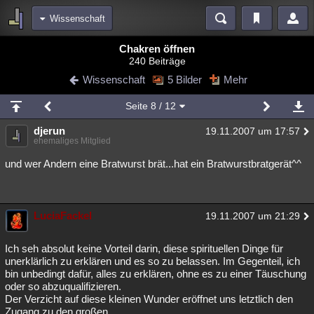
Wissenschaft
Bereiche
Chakren öffnen
240 Beiträge
Echtzeit
Diskussionen
Blogs
Videos
Statistiken
Wissenschaft
5 Bilder
Mehr
Chat
Wiki
Neuigkeiten
Seite
8
/ 12
meine Rubriken
djerun
19.11.2007 um 17:57
Menschen
Wissenschaft
Politik
Mystery
Kriminalfälle
ehemaliges Mitglied
Spiritualität
Verschwörungen
Technologie
Ufologie
und wer Andern eine Bratwurst brät...hat ein Bratwurstbratgerät^^
Natur
Umfragen
Unterhaltung
weitere Rubriken
LuciaFackel
19.11.2007 um 21:29
Philosophie
Träume
Orte
Esoterik
Literatur
Ich seh absolut keine Vorteil darin, diese spirituellen Dinge für
Astronomie
Helpdesk
Gruppen
Gaming
Filme
unerklärlich zu erklären und es so zu belassen. Im Gegenteil, ich
bin unbedingt dafür, alles zu erklären, ohne es zu einer Täuschung
oder so abzuqualifizieren.
Musik
Clash
Verbesserungen
Allmystery
English
Der Verzicht auf diese kleinen Wunder eröffnet uns letztlich den
Übersichten
Zugang zu den großen...