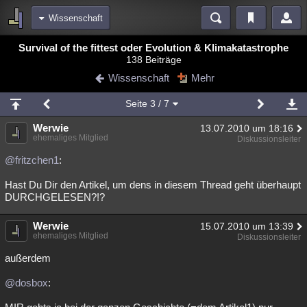
Wissenschaft
Bereiche
Survival of the fittest oder Evolution & Klimakatastrophe
138 Beiträge
Echtzeit
Diskussionen
Blogs
Videos
Statistiken
Wissenschaft
Mehr
Chat
Wiki
Neuigkeiten
2
Seite
3
/ 7
meine Rubriken
Werwie
13.07.2010 um 18:16
Menschen
Wissenschaft
Politik
Mystery
Kriminalfälle
ehemaliges Mitglied
Diskussionsleiter
Spiritualität
Verschwörungen
Technologie
Ufologie
@fritzchen1
:
Hast Du Dir den Artikel, um dens in diesem Thread geht überhaupt
Natur
Umfragen
Unterhaltung
DURCHGELESEN?!?
weitere Rubriken
Werwie
Philosophie
Träume
Orte
Esoterik
15.07.2010 um 13:39
Literatur
ehemaliges Mitglied
Diskussionsleiter
Astronomie
Helpdesk
Gruppen
Gaming
Filme
außerdem
Musik
Clash
Verbesserungen
Allmystery
English
@dosbox
:
Übersichten