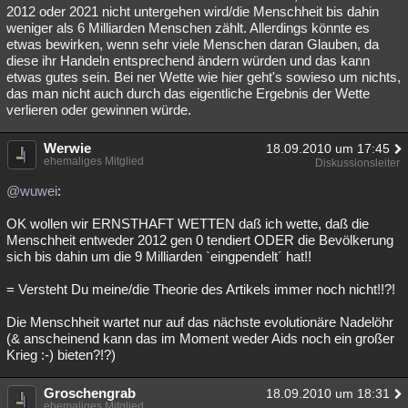
2012 oder 2021 nicht untergehen wird/die Menschheit bis dahin
weniger als 6 Milliarden Menschen zählt. Allerdings könnte es
etwas bewirken, wenn sehr viele Menschen daran Glauben, da
diese ihr Handeln entsprechend ändern würden und das kann
etwas gutes sein. Bei ner Wette wie hier geht's sowieso um nichts,
das man nicht auch durch das eigentliche Ergebnis der Wette
verlieren oder gewinnen würde.
Werwie
18.09.2010 um 17:45
ehemaliges Mitglied
Diskussionsleiter
@wuwei
:
OK wollen wir ERNSTHAFT WETTEN daß ich wette, daß die
Menschheit entweder 2012 gen 0 tendiert ODER die Bevölkerung
sich bis dahin um die 9 Milliarden `eingpendelt´ hat!!
= Versteht Du meine/die Theorie des Artikels immer noch nicht!!?!
Die Menschheit wartet nur auf das nächste evolutionäre Nadelöhr
(& anscheinend kann das im Moment weder Aids noch ein großer
Krieg :-) bieten?!?)
Groschengrab
18.09.2010 um 18:31
ehemaliges Mitglied