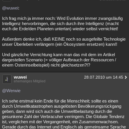
@wuwei
:
Ich frag mich ja immer noch: Wird Evolution immer zwangsläufig
Intelligenz hervorbringen, die sich durch ihre Intelligenz (macht
euch die Erde/den Planeten untertan) wieder selbst vernichtet!
Außerdem denke ich, daß KEINE noch so ausgefeilte Technologie
unser Überleben verlängern (ein Ökosystem ersetzen) kann!!
Und gänzliche Vernichtung kann man das mit dem im Artikel
dargestellen Szenario (= völliger Aufbrauch der Ressourcen /
einem Osterinselbeispiel) nicht gleichsetzen?!?
wuwei
28.07.2010 um 14:45
ehemaliges Mitglied
@Werwie
Ich sehe erstmal kein Ende für die Menschheit; sollte es einen
durch Umweltkatastrophen ausgelösten Bevölkerungsrückgang
geben, dann wird sich auch die Umweltbelastung durch die
gesunkene Zahl der Verbracuher verringern. Die Globale Tendenz
ist, verglichen mit der Vergangenheit, ein Zusammenwachsen.
Gerade durch das Internet und Englisch als gemeinsame Sprache