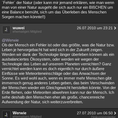
`Fehler´ der Natur (oder kann mir jemand erklären, wie man wenn
man von einer Natur ausgeht die sich auch nur ein BIßCHEN um
eine Balance bemüht, sich um das Überleben des Menschen
Sorgen machen könnte!!)
wuwei
26.07.2010 um 23:21
ehemaliges Mitglied
@Werwie
Ob der Mensch ein Fehler ist oder das größte, was die Natur bzw.
Leben je hervorgebacht hat wird sich in der Zukunft zeigen.
Werden wir dank der Technologie länger überleben können als ein
ausbalanciertes Ökosystem, oder werden wir wegen der
Technologie das Leben auf unserem Planeten vernichten? Ganz
vernichtet werden kann es doch eigentlich nur durch äußere
Einflüsse wie Meteoriteneinschläge oder das Anwachsen der
Sonne. Es wird wohl auch, wenn es immer mehr Menschen gibt
immernoch genug anderes Leben geben, das beim Verschwinden
der Menschen wieder ein Gleichgewicht herstellen könnte. Von der
Erde fliehen, oder Meteoriten abwehren kann nur der Mensch. Ich
sehe deshalb den Menschen eher als große, chancenreiche
Aufwendung der Natur, sich weiterzuverbreiten.
Werwie
27.07.2010 um 06:50
ehemaliges Mitglied
Diskussionsleiter