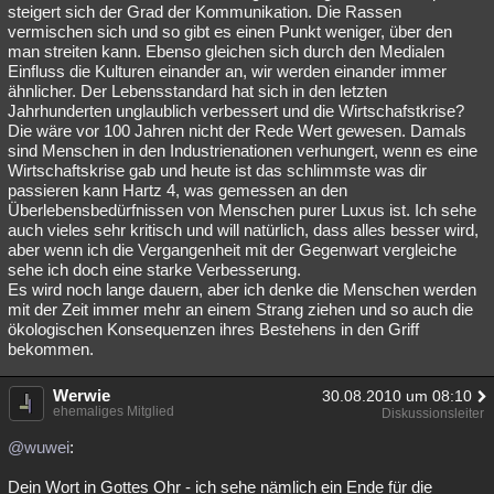
steigert sich der Grad der Kommunikation. Die Rassen
vermischen sich und so gibt es einen Punkt weniger, über den
man streiten kann. Ebenso gleichen sich durch den Medialen
Einfluss die Kulturen einander an, wir werden einander immer
ähnlicher. Der Lebensstandard hat sich in den letzten
Jahrhunderten unglaublich verbessert und die Wirtschafstkrise?
Die wäre vor 100 Jahren nicht der Rede Wert gewesen. Damals
sind Menschen in den Industrienationen verhungert, wenn es eine
Wirtschaftskrise gab und heute ist das schlimmste was dir
passieren kann Hartz 4, was gemessen an den
Überlebensbedürfnissen von Menschen purer Luxus ist. Ich sehe
auch vieles sehr kritisch und will natürlich, dass alles besser wird,
aber wenn ich die Vergangenheit mit der Gegenwart vergleiche
sehe ich doch eine starke Verbesserung.
Es wird noch lange dauern, aber ich denke die Menschen werden
mit der Zeit immer mehr an einem Strang ziehen und so auch die
ökologischen Konsequenzen ihres Bestehens in den Griff
bekommen.
Werwie
30.08.2010 um 08:10
ehemaliges Mitglied
Diskussionsleiter
@wuwei
:
Dein Wort in Gottes Ohr - ich sehe nämlich ein Ende für die