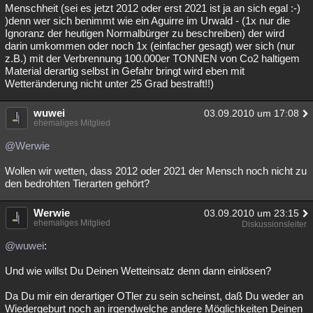
Menschheit (sei es jetzt 2012 oder erst 2021 ist ja an sich egal :-)
)denn wer sich benimmt wie ein Aguirre im Urwald - (1x nur die
Ignoranz der heutigen Normalbürger zu beschreiben) der wird
darin umkommen oder noch 1x (einfacher gesagt) wer sich (nur
z.B.) mit der Verbrennung 100.000er TONNEN von Co2 haltigem
Material derartig selbst in Gefahr bringt wird eben mit
Wetteränderung nicht unter 25 Grad bestraft!!)
wuwei
03.09.2010 um 17:08
ehemaliges Mitglied
@Werwie
Wollen wir wetten, dass 2012 oder 2021 der Mensch noch nicht zu
den bedrohten Tierarten gehört?
Werwie
03.09.2010 um 23:15
ehemaliges Mitglied
Diskussionsleiter
@wuwei
:
Und wie willst Du Deinen Wetteinsatz denn dann einlösen?
Da Du mir ein derartiger OTler zu sein scheinst, daß Du weder an
Wiedergeburt noch an irgendwelche andere Möglichkeiten Deinen