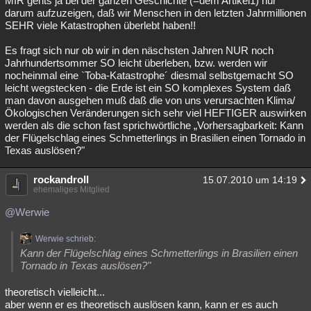
MIR gehts ja bei der ganzen Geschichte (=dem Artikel1) nur
darum aufzuzeigen, daß wir Menschen in den letzten Jahrmillionen
Besucht
Teilgenommen
Alle
Neue
Geschlossen
SEHR viele Katastrophen überlebt haben!!
Lesenswert
Schlüsselwörter
Es fragt sich nur ob wir in den näschsten Jahren NUR noch
Jahrhundertsommer SO leicht überleben, bzw. werden wir
nocheinmal eine `Toba-Katastrophe´ diesmal selbstgemacht SO
leicht wegstecken - die Erde ist ein SO komplexes System daß
man davon ausgehen muß daß die von uns verursachten Klima/
Ökologischen Veränderungen sich sehr viel HEFTIGER auswirken
werden als die schon fast sprichwörtliche „Vorhersagbarkeit: Kann
der Flügelschlag eines Schmetterlings in Brasilien einen Tornado in
Texas auslösen?"
rockandroll
15.07.2010 um 14:19
ehemaliges Mitglied
@Werwie
Werwie schrieb:
Kann der Flügelschlag eines Schmetterlings in Brasilien einen
Tornado in Texas auslösen?"
theoretisch vielleicht...
aber wenn er es theoretisch auslösen kann, kann er es auch