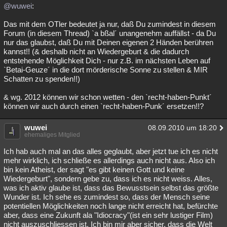
@wuwei
:
Das mit dem OTler bedeutet ja nur, daß Du zumindest in diesem
Forum (in diesem Thread) `a bßal´ unangenehm auffällst - da Du
nur das glaubst, daß Du mit Deinen eigenen 2 Händen berühren
kannst!! (& deshalb nicht an Wiedergeburt & die dadurch
entstehende Möglichkeit Dich - nur z.B. im nächsten Leben auf
`Betai-Geuze´ in die dort mörderische Sonne zu stellen & MIR
Schatten zu spenden!!)
& wg. 2012 können wir schon wetten - den `recht-haben-Punkt´
können wir auch durch einen `recht-haben-Punk´ ersetzen!!?
wuwei
08.09.2010 um 18:20
ehemaliges Mitglied
Ich hab auch mal an das alles geglaubt, aber jetzt tue ich es nicht
mehr wirklich, ich schließe es allerdings auch nicht aus. Also ich
bin kein Atheist, der sagt "es gibt keinen Gott und keine
Wiedergeburt", sondern gebe zu, dass ich es nicht weiss. Alles,
was ich aktiv glaube ist, dass das Bewusstsein selbst das größte
Wunder ist. Ich sehe es zumindest so, dass der Mensch seine
potentiellen Möglichkeiten noch lange nicht erreicht hat, befürchte
aber, dass eine Zukunft ala "Idiocracy"(ist ein sehr lustiger Film)
nicht auszuschliessen ist. Ich bin mir aber sicher, dass die Welt