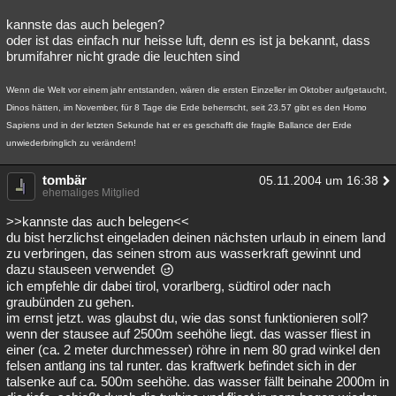
kannste das auch belegen?
oder ist das einfach nur heisse luft, denn es ist ja bekannt, dass
brumifahrer nicht grade die leuchten sind
Wenn die Welt vor einem jahr entstanden, wären die ersten Einzeller im Oktober aufgetaucht,
Dinos hätten, im November, für 8 Tage die Erde beherrscht, seit 23.57 gibt es den Homo
Sapiens und in der letzten Sekunde hat er es geschafft die fragile Ballance der Erde
unwiederbringlich zu verändern!
tombär
05.11.2004 um 16:38
ehemaliges Mitglied
>>kannste das auch belegen<<
du bist herzlichst eingeladen deinen nächsten urlaub in einem land
zu verbringen, das seinen strom aus wasserkraft gewinnt und
dazu stauseen verwendet
ich empfehle dir dabei tirol, vorarlberg, südtirol oder nach
graubünden zu gehen.
im ernst jetzt. was glaubst du, wie das sonst funktionieren soll?
wenn der stausee auf 2500m seehöhe liegt. das wasser fliest in
einer (ca. 2 meter durchmesser) röhre in nem 80 grad winkel den
felsen antlang ins tal runter. das kraftwerk befindet sich in der
talsenke auf ca. 500m seehöhe. das wasser fällt beinahe 2000m in