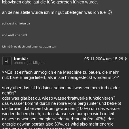
lobbyisten dabei auf die füße getreten fühlen würde.
an deiner stelle würde ich mir gut überlegen was ich tue
schicksal ich folge dir
und wollt ichs nicht
ich müßt es doch und unter seufzern tun
tombär
05.11.2004 um 15:29
ehemaliges Mitglied
>>Es ist einfach unmöglich eine Maschine zu bauen, die mehr
nutzbare Energie liefert, als in sie hineingesteckt worden ist.<<
sorry aber das ist blödsinn. schon mal was von nem turbolader
gehört?
oder was glaubst du, wieso wasserkraftwerke funktionieren?
das wasser kommt durch ne röhre vom berg runter und betreibt
die turbine. dabei wird strom gewonnen (100%) um das wasser
wieder du berg hoch, in den stausee zu pumpen wird ein teil
diesesr gewonnen energie wieder verbraucht (ca. 40%). der
energie gewinn beträgt also 60%. es wird also mehr energie