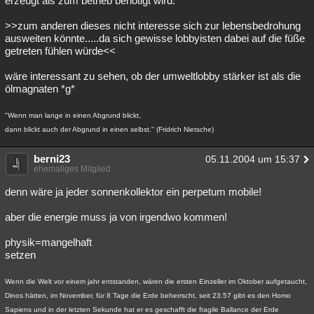
erzeugt als zum betrieb benötigt wird.
>>zum anderen dieses nicht interesse sich zur lebensbedrohung
ausweiten könnte.....da sich gewisse lobbyisten dabei auf die füße
getreten fühlen würde<<
wäre interessant zu sehen, ob der umweltlobby stärker ist als die
ölmagnaten *g*
"Wenn man lange in einen Abgrund blickt,
dann blickt auch der Abgrund in einen selbst." (Fridrich Nietsche)
berni23
05.11.2004 um 15:37
ehemaliges Mitglied
denn wäre ja jeder sonnenkollektor ein perpetum mobile!
aber die energie muss ja von irgendwo kommen!
physik=mangelhaft
setzen
Wenn die Welt vor einem jahr entstanden, wären die ersten Einzeller im Oktober aufgetaucht,
Dinos hätten, im November, für 8 Tage die Erde beherrscht, seit 23.57 gibt es den Homo
Sapiens und in der letzten Sekunde hat er es geschafft die fragile Ballance der Erde