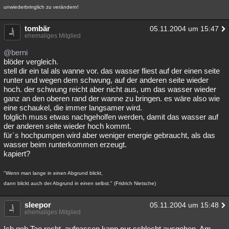
unwiederbringlich zu verändern!
tombär
05.11.2004 um 15:47
ehemaliges Mitglied
@berni
blöder vergleich.
stell dir ein tal als wanne vor. das wasser fliest auf der einen seite
runter und wegen dem schwung, auf der anderen seite wieder
hoch. der schwung reicht aber nicht aus, um das wasser wieder
ganz an den oberen rand der wanne zu bringen. es wäre also wie
eine schaukel, die immer langsamer wird.
folglich muss etwas nachgeholfen werden, damit das wasser auf
der anderen seite wieder hoch kommt.
für´s hochpumpen wird aber weniger energie gebraucht, als das
wasser beim runterkommen erzeugt.
kapiert?
"Wenn man lange in einen Abgrund blickt,
dann blickt auch der Abgrund in einen selbst." (Fridrich Nietsche)
sleepor
05.11.2004 um 15:48
ehemaliges Mitglied
Ich geb Tao recht. aufpassen kann nur schlecht ausgehen. Am