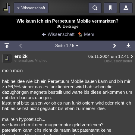
Wissenschaft
Bereiche
Wie kann ich ein Perpetuum Mobile vermarkten?
86 Beiträge
Echtzeit
Diskussionen
Blogs
Videos
Statistiken
Wissenschaft
Mehr
Chat
Wiki
Neuigkeiten
Seite
1
/ 5
meine Rubriken
erol2k
05.11.2004 um 12:41
Menschen
Wissenschaft
Politik
Mystery
Kriminalfälle
ehemaliges Mitglied
Diskussionsleiter
Spiritualität
Verschwörungen
Technologie
Ufologie
moin moin
hab ne idee wie ich ein Perpetuum Mobile bauen kann und bin mir
Natur
Umfragen
Unterhaltung
zu 99,9% sicher das es funktionieren wird hab schon die
weitere Rubriken
dazughörigen magnete bestellt und warte bis diese ankommen um
mit dem bau anzufangen.
Philosophie
Träume
Orte
Esoterik
Literatur
lässt mal bitte ausen vor ob es nun funktioniern wird oder nicht ich
hab es selbst nicht geglaubt bis eben zu meiner idee.
Astronomie
Helpdesk
Gruppen
Gaming
Filme
mal rein hypotetisch...
Musik
Clash
Verbesserungen
Allmystery
English
wie kann ich mit dem magnetmotor geld verdienen?
patentiern kann ichs nicht da mann laut patentamt keine
Übersichten