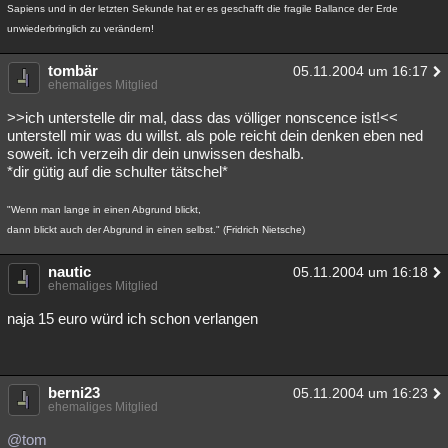
Sapiens und in der letzten Sekunde hat er es geschafft die fragile Ballance der Erde
unwiederbringlich zu verändern!
tombär
05.11.2004 um 16:17
ehemaliges Mitglied
>>ich unterstelle dir mal, dass das völliger nonscence ist!<<
unterstell mir was du willst. als pole reicht dein denken eben ned
soweit. ich verzeih dir dein unwissen deshalb.
*dir gütig auf die schulter tätschel*
"Wenn man lange in einen Abgrund blickt,
dann blickt auch der Abgrund in einen selbst." (Fridrich Nietsche)
nautic
05.11.2004 um 16:18
ehemaliges Mitglied
naja 15 euro würd ich schon verlangen
berni23
05.11.2004 um 16:23
ehemaliges Mitglied
@tom