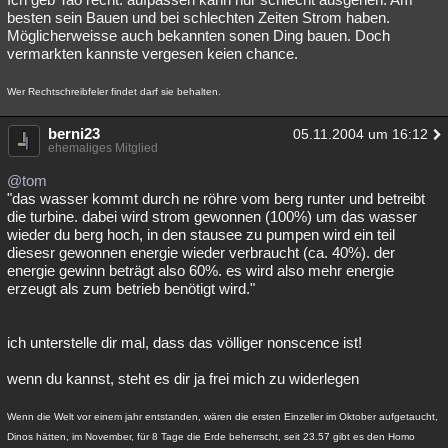
besten sein Bauen und bei schlechten Zeiten Strom haben.
Möglicherweisse auch bekannten sonen Ding bauen. Doch
vermarkten kannste vergesen keien chance.
Wer Rechtschreibfeler findet darf sie behalten.
berni23
05.11.2004 um 16:12
ehemaliges Mitglied
@tom
"das wasser kommt durch ne röhre vom berg runter und betreibt
die turbine. dabei wird strom gewonnen (100%) um das wasser
wieder du berg hoch, in den stausee zu pumpen wird ein teil
diesesr gewonnen energie wieder verbraucht (ca. 40%). der
energie gewinn beträgt also 60%. es wird also mehr energie
erzeugt als zum betrieb benötigt wird."
ich unterstelle dir mal, dass das völliger nonscence ist!
wenn du kannst, steht es dir ja frei mich zu widerlegen
Wenn die Welt vor einem jahr entstanden, wären die ersten Einzeller im Oktober aufgetaucht,
Dinos hätten, im November, für 8 Tage die Erde beherrscht, seit 23.57 gibt es den Homo