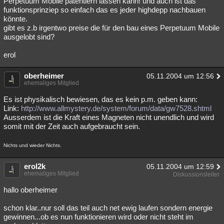
Perpetuum Mobile patentiern lassen kann! und auch ist das
funktionsprinziep so einfach das es jeder highdepp nachbauen
Besucht
Teilgenommen
Alle
Neue
Geschlossen
könnte.
gibt es z.b irgentwo preise die für den bau eines Perpetuum Mobile
Lesenswert
Schlüsselwörter
ausgelobt sind?
erol
oberheimer
05.11.2004 um 12:56
ehemaliges Mitglied
Es ist physikalisch bewiesen, das es kein p.m. geben kann:
Link:
http://www.allmystery.de/system/forum/data/gw7528.shtml
Ausserdem ist die Kraft eines Magneten nicht unendlich und wird
somit mit der Zeit auch aufgebraucht sein.
Nichts und wieder Nichts.
erol2k
05.11.2004 um 12:59
ehemaliges Mitglied
Diskussionsleiter
hallo oberheimer
schon klar..nur soll das teil auch net ewig laufen sondern energie
gewinnen...ob es nun funktionieren wird oder nicht steht im