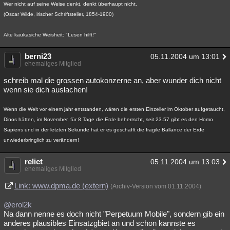
Wer nicht auf seine Weise denkt, denkt überhaupt nicht.
(Oscar Wilde, irischer Schriftsteller, 1854-1900)
Alte kaukasiche Weisheit: "Lesen hilft!"
berni23
05.11.2004 um 13:01
ehemaliges Mitglied
schreib mal die grossen autokonzerne an, aber wunder dich nicht
wenn sie dich auslachen!
Wenn die Welt vor einem jahr entstanden, wären die ersten Einzeller im Oktober aufgetaucht,
Dinos hätten, im November, für 8 Tage die Erde beherrscht, seit 23.57 gibt es den Homo
Sapiens und in der letzten Sekunde hat er es geschafft die fragile Ballance der Erde
unwiederbringlich zu verändern!
relict
05.11.2004 um 13:03
ehemaliges Mitglied
Link: www.dpma.de (extern)
(Archiv-Version vom 01.11.2004)
@erol2k
Na dann nenne es doch nicht "Perpetuum Mobile", sondern gib ein
anderes plausibles Einsatzgbiet an und schon kannste es