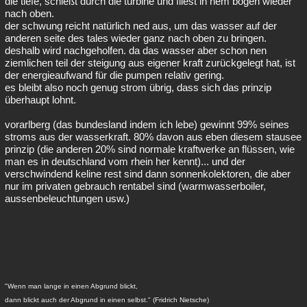
die tiefe, schießt durch die turbine und fliest in nem bogen wieder
nach oben.
der schwung reicht natürlich ned aus, um das wasser auf der
anderen seite des tales wieder ganz nach oben zu bringen.
deshalb wird nachgeholfen. da das wasser aber schon nen
ziemlichen teil der steigung aus eigener kraft zurückgelegt hat, ist
der energieaufwand für die pumpen relativ gering.
es bleibt also noch genug strom übrig, dass sich das prinzip
überhaupt lohnt.
vorarlberg (das bundesland indem ich lebe) gewinnt 99% seines
stroms aus der wasserkraft. 80% davon aus eben diesem stausee
prinzip (die anderen 20% sind normale kraftwerke an flüssen, wie
man es in deutschland vom rhein her kennt)... und der
verschwindend keline rest sind dann sonnenkolektoren, die aber
nur im privaten gebrauch rentabel sind (warmwasserboiler,
aussenbeleuchtungen usw.)
"Wenn man lange in einen Abgrund blickt,
dann blickt auch der Abgrund in einen selbst." (Fridrich Nietsche)