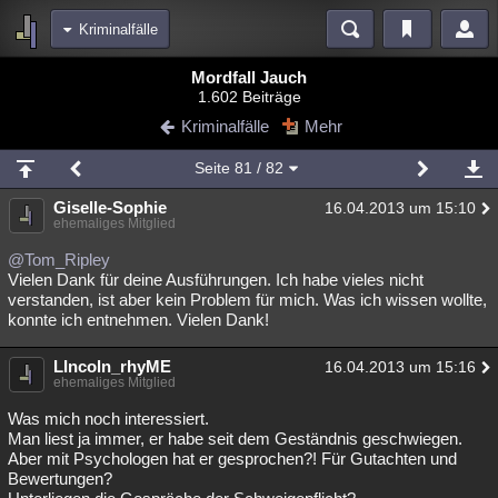
Kriminalfälle
Bereiche
Mordfall Jauch
1.602 Beiträge
Echtzeit
Diskussionen
Blogs
Videos
Statistiken
Kriminalfälle
Mehr
Chat
Wiki
Neuigkeiten
2
Seite
81
/ 82
meine Rubriken
Giselle-Sophie
16.04.2013 um 15:10
Menschen
Wissenschaft
Politik
Mystery
Kriminalfälle
ehemaliges Mitglied
Spiritualität
Verschwörungen
Technologie
Ufologie
@Tom_Ripley
Vielen Dank für deine Ausführungen. Ich habe vieles nicht
verstanden, ist aber kein Problem für mich. Was ich wissen wollte,
Natur
Umfragen
Unterhaltung
konnte ich entnehmen. Vielen Dank!
weitere Rubriken
LIncoln_rhyME
Philosophie
Träume
Orte
Esoterik
16.04.2013 um 15:16
Literatur
ehemaliges Mitglied
Astronomie
Helpdesk
Gruppen
Gaming
Filme
Was mich noch interessiert.
Man liest ja immer, er habe seit dem Geständnis geschwiegen.
Musik
Clash
Verbesserungen
Allmystery
English
Aber mit Psychologen hat er gesprochen?! Für Gutachten und
Bewertungen?
Übersichten