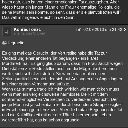
holen gab, also ist von einer emotionalen Tat auszugehen. Aber
wieso hasst ein junger Mann eine Frau / ehemalige Kollegin, die
seine Mutter sein könnte, so sehr, dass er sie planvoll töten will?
Das will mir irgendwie nicht in den Sinn.
KonradTönz1
02.09.2013 um 21:42
ehemaliges Mitglied
@diegraefin
Es ging mal das Gerücht, der Verurteilte habe die Tat zur
Verdeckung einer anderen Tat begangen - ein klares
Mordmerkmal. Es ging glaub darum, dass ihn Frau Jauch wegen
Diebstählen zur Rede stellen und ihm die Möglichkeit eröffnen
wollte, sich selbst zu stellen. So wurde das mal in einem
Zeitungsartikel berichtet, der sich auf Aussagen des Angeklagten
in seiner ersten Vernehmung stützte.
Wenn das stimmt, frage ich mich wirklich wie man ticken muss,
wenn man ein vergleichsweise harmloses Delikt mit dem
schlimmst-möglichen Verbrechen zu verdecken versucht. Der
junge Mann ist ja scheinbar nie durch besondere Skrupellosigkeit
in Erscheinung getreten zuvor. Aber die brutale Begehung der Tat
und die Kaltblütigkeit mit der der Täter hinterher sein Leben
weitergeführt hat, das ist schon abgründig.