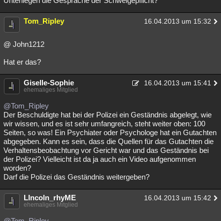
Unterliegen die Gespräche der Schweigepflicht?
Besucht
Teilgenommen
Alle
Neue
Geschlossen
Tom_Ripley
16.04.2013 um 15:32
Lesenswert
Schlüsselwörter
@ John1212
Hat er das?
Giselle-Sophie
16.04.2013 um 15:41
ehemaliges Mitglied
@Tom_Ripley
Der Beschuldigte hat bei der Polizei ein Geständnis abgelegt, wie
wir wissen, und es ist sehr umfangreich, steht weiter oben: 100
Seiten, so was! Ein Psychiater oder Psychologe hat ein Gutachten
abgegeben. Kann es sein, dass die Quellen für das Gutachten die
Verhaltensbeobachtung vor Gericht war und das Geständnis bei
der Polizei? Vielleicht ist da ja auch ein Video aufgenommen
worden?
Darf die Polizei das Geständnis weitergeben?
LIncoln_rhyME
16.04.2013 um 15:42
ehemaliges Mitglied
@Tom_Ripley