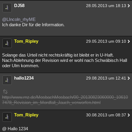
DJ58
28.05.2013 um 18:13
@LIncoln_rhyME
Ich danke Dir für die Information.
Tom_Ripley
29.05.2013 um 09:10
Solange das Urteil nicht rechtskräftig ist bleibt er in U-Haft.
Nach Ablehnung der Revision wird er wohl nach Schwäbisch Hall
oder Ulm kommen.
hallo1234
29.08.2013 um 12:41
http://www.rnz.de/MosbachMosbach/00_20130823060000_10610
7478_Revision_im_Mordfall_Jauch_verworfen.html
Tom_Ripley
30.08.2013 um 08:37
@ Hallo 1234