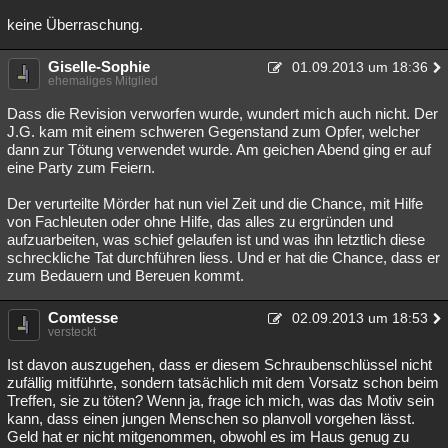
keine Überraschung.
Giselle-Sophie
01.09.2013 um 18:36
ehemaliges Mitglied
Dass die Revision verworfen wurde, wundert mich auch nicht. Der
J.G. kam mit einem schweren Gegenstand zum Opfer, welcher
dann zur Tötung verwendet wurde. Am geichen Abend ging er auf
eine Party zum Feiern.
Der verurteilte Mörder hat nun viel Zeit und die Chance, mit Hilfe
von Fachleuten oder ohne Hilfe, das alles zu ergründen und
aufzuarbeiten, was schief gelaufen ist und was ihn letztlich diese
schreckliche Tat durchführen liess. Und er hat die Chance, dass er
zum Bedauern und Bereuen kommt.
Comtesse
02.09.2013 um 18:53
versteckt
Ist davon auszugehen, dass er diesem Schraubenschlüssel nicht
zufällig mitführte, sondern tatsächlich mit dem Vorsatz schon beim
Treffen, sie zu töten? Wenn ja, frage ich mich, was das Motiv sein
kann, dass einen jungen Menschen so planvoll vorgehen lässt.
Geld hat er nicht mitgenommen, obwohl es im Haus genug zu