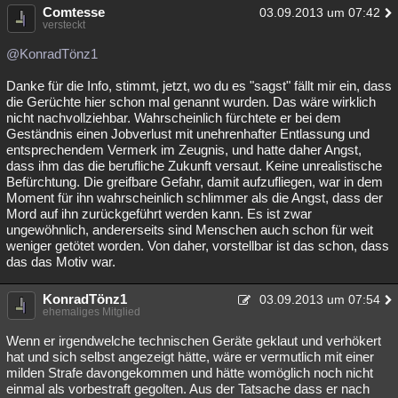
Comtesse
03.09.2013 um 07:42
versteckt
@KonradTönz1
Danke für die Info, stimmt, jetzt, wo du es "sagst" fällt mir ein, dass
die Gerüchte hier schon mal genannt wurden. Das wäre wirklich
nicht nachvollziehbar. Wahrscheinlich fürchtete er bei dem
Geständnis einen Jobverlust mit unehrenhafter Entlassung und
entsprechendem Vermerk im Zeugnis, und hatte daher Angst,
dass ihm das die berufliche Zukunft versaut. Keine unrealistische
Befürchtung. Die greifbare Gefahr, damit aufzufliegen, war in dem
Moment für ihn wahrscheinlich schlimmer als die Angst, dass der
Mord auf ihn zurückgeführt werden kann. Es ist zwar
ungewöhnlich, andererseits sind Menschen auch schon für weit
weniger getötet worden. Von daher, vorstellbar ist das schon, dass
das das Motiv war.
KonradTönz1
03.09.2013 um 07:54
ehemaliges Mitglied
Wenn er irgendwelche technischen Geräte geklaut und verhökert
hat und sich selbst angezeigt hätte, wäre er vermutlich mit einer
milden Strafe davongekommen und hätte womöglich noch nicht
einmal als vorbestraft gegolten. Aus der Tatsache dass er nach