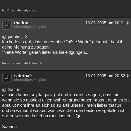
but I'm not the only one...
thaifun
16.01.2005 um 20:21
ehemaliges Mitglied
@quentin_=3
Ich finde es gut, dass du es ohne "böse Worte" geschafft hast ihr
deine Meinung zu sagen!
"Nette Worte" gehen tiefer als Beleidgungen...
life is to short to think about it...
sabrina^
16.01.2005 um 20:52
ehemaliges Mitglied
@ thaifun
also ich kenne seyda ganz gut und ich muss sagen , dass sie
wenn sie so austickt einen wahren grund haben muss , denn es ist
absulut nicht ihre art sich so zu artikulieren , mein lieber thaifun
und da wir nicht wissen was zwischen den beiden vorgefallen ist ,
sollten wir uns da schön raus lassen !
Sabrina