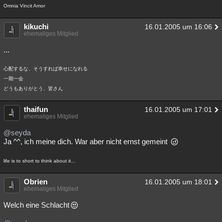
Omnia Vincit Amor
Besucht
Teilgenommen
Alle
Neue
Geschlossen
kikuchi
16.01.2005 um 16:06
Lesenswert
Schlüsselwörter
ehemaliges Mitglied
...
心配するな、そうすれば幸せになれる
一期一会
どうもありがとう、皆さん
thaifun
16.01.2005 um 17:01
ehemaliges Mitglied
@seyda
Ja ^^, ich meine dich. War aber nicht ernst gemeint
life is to short to think about it...
Obrien
16.01.2005 um 18:01
ehemaliges Mitglied
Welch eine Schlacht