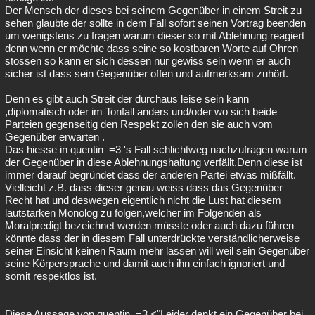
Der Mensch der dieses bei seinem Gegenüber in einem Streit zu
sehen glaubte der sollte in dem Fall sofort seinen Vortrag beenden
um wenigstens zu fragen warum dieser so mit Ablehnung reagiert
denn wenn er möchte dass seine so kostbaren Worte auf Ohren
stossen so kann er sich dessen nur gewiss sein wenn er auch
sicher ist dass sein Gegenüber offen und aufmerksam zuhört.
Denn es gibt auch Streit der durchaus leise sein kann
,diplomatisch oder im Tonfall anders und/oder wo sich beide
Parteien gegenseitig den Respekt zollen den sie auch vom
Gegenüber erwarten .
Das hiesse in quentin_=3 's Fall schlichtweg nachzufragen warum
der Gegenüber in diese Ablehnungshaltung verfällt.Denn diese ist
immer darauf begründet dass der anderen Partei etwas mißfällt.
Vielleicht z.B. dass dieser genau weiss dass das Gegenüber
Recht hat und deswegen eigentlich nicht die Lust hat diesem
lautstarken Monolog zu folgen,welcher im Folgenden als
Moralpredigt bezeichnet werden müsste oder auch dazu führen
könnte dass der in diesem Fall unterdrückte verständlicherweise
seiner Einsicht keinen Raum mehr lassen will weil sein Gegenüber
seine Körpersprache und damit auch ihn einfach ignoriert und
somit respektlos ist.
Diese Aussage von quentin_=3 <"Leider denkt ein Gegenüber bei