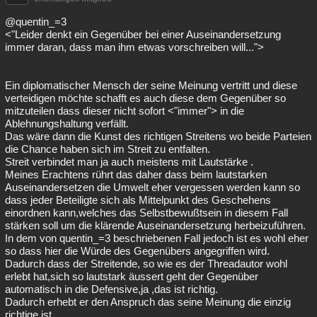
@quentin_=3
<"Leider denkt ein Gegenüber bei einer Auseinandersetzung
immer daran, dass man ihm etwas vorschreiben will...">
Ein diplomatischer Mensch der seine Meinung vertritt und diese
verteidigen möchte schafft es auch diese dem Gegenüber so
mitzuteilen dass dieser nicht sofort <"immer"> in die
Ablehnungshaltung verfällt.
Das wäre dann die Kunst des richtigen Streitens wo beide Parteien
die Chance haben sich im Streit zu entfalten.
Streit verbindet man ja auch meistens mit Lautstärke .
Meines Erachtens rührt das daher dass beim lautstarken
Auseinandersetzen die Umwelt eher vergessen werden kann so
dass jeder Beteiligte sich als Mittelpunkt des Geschehens
einordnen kann,welches das Selbstbewußtsein in diesem Fall
stärken soll um die klärende Auseinandersetzung herbeizuführen.
In dem von quentin_=3 beschriebenen Fall jedoch ist es wohl eher
so dass hier die Würde des Gegenübers angegriffen wird.
Dadurch dass der Streitende, so wie es der Threadautor wohl
erlebt hat,sich so lautstark äussert geht der Gegenüber
automatisch in die Defensive,ja ,das ist richtig.
Dadurch erhebt er den Anspruch das seine Meinung die einzig
richtige ist.