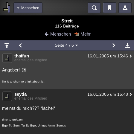
Menschen
Bereiche
Streit
116 Beiträge
Echtzeit
Diskussionen
Blogs
Videos
Statistiken
Menschen
Mehr
Chat
Wiki
Neuigkeiten
2
Seite
4
/ 6
meine Rubriken
thaifun
16.01.2005 um 15:46
Menschen
Wissenschaft
Politik
Mystery
Kriminalfälle
ehemaliges Mitglied
Spiritualität
Verschwörungen
Technologie
Ufologie
Angeber!
Natur
Umfragen
Unterhaltung
life is to short to think about it...
weitere Rubriken
seyda
16.01.2005 um 15:48
ehemaliges Mitglied
Philosophie
Träume
Orte
Esoterik
Literatur
meinst du mich??? *lächel*
Astronomie
Helpdesk
Gruppen
Gaming
Filme
time to unlearn
Musik
Clash
Verbesserungen
Allmystery
English
Ego Tu Sum, Tu Es Ego, Uninus Animi Sumus
Übersichten