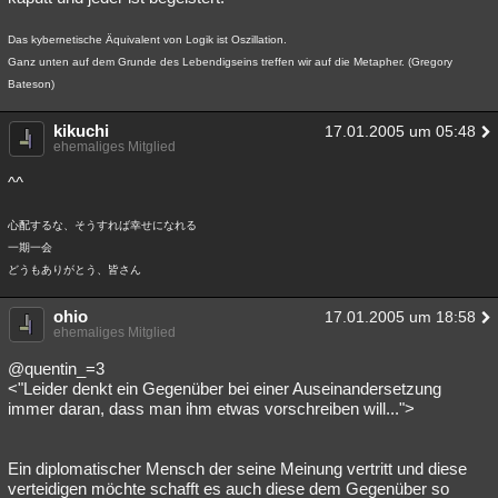
Das kybernetische Äquivalent von Logik ist Oszillation.
Ganz unten auf dem Grunde des Lebendigseins treffen wir auf die Metapher. (Gregory
Bateson)
kikuchi
17.01.2005 um 05:48
ehemaliges Mitglied
^^
心配するな、そうすれば幸せになれる
一期一会
どうもありがとう、皆さん
ohio
17.01.2005 um 18:58
ehemaliges Mitglied
@quentin_=3
<"Leider denkt ein Gegenüber bei einer Auseinandersetzung
immer daran, dass man ihm etwas vorschreiben will...">
Ein diplomatischer Mensch der seine Meinung vertritt und diese
verteidigen möchte schafft es auch diese dem Gegenüber so