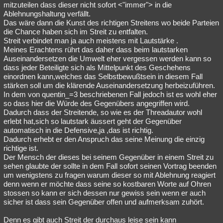
mitzuteilen dass dieser nicht sofort <"immer"> in die
Ablehnungshaltung verfällt.
Das wäre dann die Kunst des richtigen Streitens wo beide Parteien
die Chance haben sich im Streit zu entfalten.
Streit verbindet man ja auch meistens mit Lautstärke .
Meines Erachtens rührt das daher dass beim lautstarken
Auseinandersetzen die Umwelt eher vergessen werden kann so
dass jeder Beteiligte sich als Mittelpunkt des Geschehens
einordnen kann,welches das Selbstbewußtsein in diesem Fall
stärken soll um die klärende Auseinandersetzung herbeizuführen.
In dem von quentin_=3 beschriebenen Fall jedoch ist es wohl eher
so dass hier die Würde des Gegenübers angegriffen wird.
Dadurch dass der Streitende, so wie es der Threadautor wohl
erlebt hat,sich so lautstark äussert geht der Gegenüber
automatisch in die Defensive,ja ,das ist richtig.
Dadurch erhebt er den Anspruch das seine Meinung die einzig
richtige ist.
Der Mensch der dieses bei seinem Gegenüber in einem Streit zu
sehen glaubte der sollte in dem Fall sofort seinen Vortrag beenden
um wenigstens zu fragen warum dieser so mit Ablehnung reagiert
denn wenn er möchte dass seine so kostbaren Worte auf Ohren
stossen so kann er sich dessen nur gewiss sein wenn er auch
sicher ist dass sein Gegenüber offen und aufmerksam zuhört.
Denn es gibt auch Streit der durchaus leise sein kann