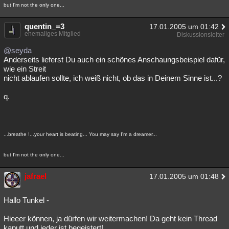
but I'm not the only one...
quentin_=3
17.01.2005 um 01:42
ehemaliges Mitglied
Diskussionsleiter
@seyda
Anderseits lieferst Du auch ein schönes Anschaungsbeispiel dafür,
wie ein Streit
nicht ablaufen sollte, ich weiß nicht, ob das in Deinem Sinne ist...?
q.
...breathe !...your heart is beating... You may say I'm a dreamer...
but I'm not the only one...
jafrael
17.01.2005 um 01:48
Hallo Tunkel -
Hieeer können, ja dürfen wir weitermachen! Da geht kein Thread
kaputt und jeder ist begeistert!