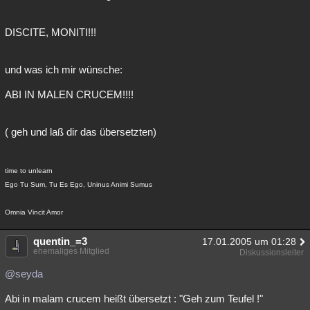
DISCITE, MONITI!!!
und was ich mir wünsche:
ABI IN MALEN CRUCEM!!!!
( geh und laß dir das übersetzten)
time to unlearn
Ego Tu Sum, Tu Es Ego, Uninus Animi Sumus
Omnia Vincit Amor
quentin_=3
17.01.2005 um 01:28
ehemaliges Mitglied
Diskussionsleiter
@seyda
Abi in malam crucem heißt übersetzt : "Geh zum Teufel !"