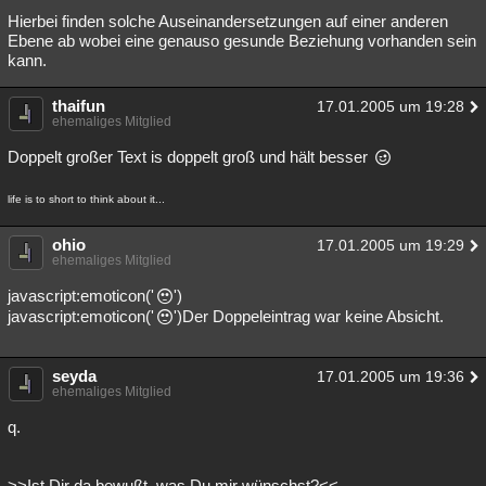
Hierbei finden solche Auseinandersetzungen auf einer anderen
Ebene ab wobei eine genauso gesunde Beziehung vorhanden sein
kann.
thaifun
17.01.2005 um 19:28
ehemaliges Mitglied
Doppelt großer Text is doppelt groß und hält besser
life is to short to think about it...
ohio
17.01.2005 um 19:29
ehemaliges Mitglied
javascript:emoticon('
')
javascript:emoticon('
')Der Doppeleintrag war keine Absicht.
seyda
17.01.2005 um 19:36
ehemaliges Mitglied
q.
>>Ist Dir da bewußt, was Du mir wünschst?<<