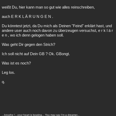
weißt Du, hier kann man so gut wie alles reinschreiben,
auch E R K L Ä R U N G E N .
Du könntest jetzt, da Du mich als Deinen "Feind" erklärt hast, und
andere user auch noch davon zu überzeugen versuchst, e r k l ä r
e n , wo ich denn gelogen haben soll.
Was geht Dir gegen den Strich?
Ich soll nicht auf Dein GB ? Ok. GBongt.
Was ist es noch?
Leg los.
q.
...breathe !...your heart is beating... You may say I'm a dreamer...