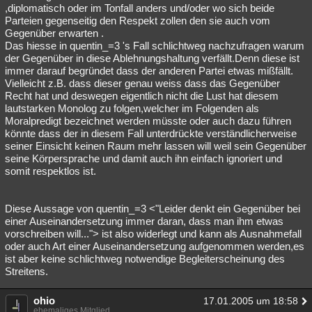
,diplomatisch oder im Tonfall anders und/oder wo sich beide
Parteien gegenseitig den Respekt zollen den sie auch vom
Gegenüber erwarten .
Das hiesse in quentin_=3 's Fall schlichtweg nachzufragen warum
der Gegenüber in diese Ablehnungshaltung verfällt.Denn diese ist
immer darauf begründet dass der anderen Partei etwas mißfällt.
Vielleicht z.B. dass dieser genau weiss dass das Gegenüber
Recht hat und deswegen eigentlich nicht die Lust hat diesem
lautstarken Monolog zu folgen,welcher im Folgenden als
Moralpredigt bezeichnet werden müsste oder auch dazu führen
könnte dass der in diesem Fall unterdrückte verständlicherweise
seiner Einsicht keinen Raum mehr lassen will weil sein Gegenüber
seine Körpersprache und damit auch ihn einfach ignoriert und
somit respektlos ist.
Diese Aussage von quentin_=3 <"Leider denkt ein Gegenüber bei
einer Auseinandersetzung immer daran, dass man ihm etwas
vorschreiben will..."> ist also widerlegt und kann als Ausnahmefall
oder auch Art einer Auseinandersetzung aufgenommen werden,es
ist aber keine schlichtweg notwendige Begleiterscheinung des
Streitens.
ohio
17.01.2005 um 18:58
ehemaliges Mitglied