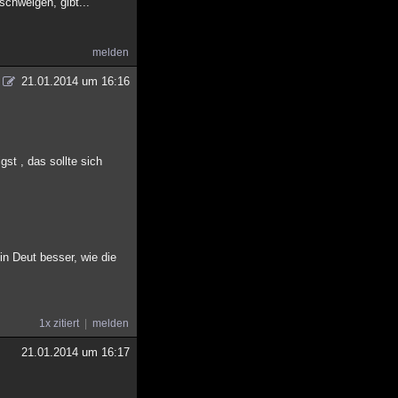
 schweigen, gibt...
melden
21.01.2014 um 16:16
gst , das sollte sich
in Deut besser, wie die
1x zitiert
melden
21.01.2014 um 16:17