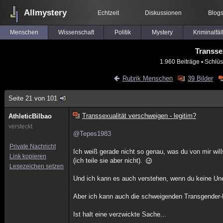
Allmystery
Echtzeit
Diskussionen
Blog
Menschen
Wissenschaft
Politik
Mystery
Kriminalfäl
Transse
1.960 Beiträge
▪ Schlüs
Rubrik Menschen
39 Bilder
Seite 21 von 101
Transsexualität verschweigen - legitim?
AthleticBilbao
versteckt
@Tepes1983
Private Nachricht
Ich weiß gerade nicht so genau, was du von mir wil
Link kopieren
(ich teile sie aber nicht).
Lesezeichen setzen
Und ich kann es auch verstehen, wenn du keine Uneh
Aber ich kann auch die schweigenden Transgender-
Ist halt eine verzwickte Sache...