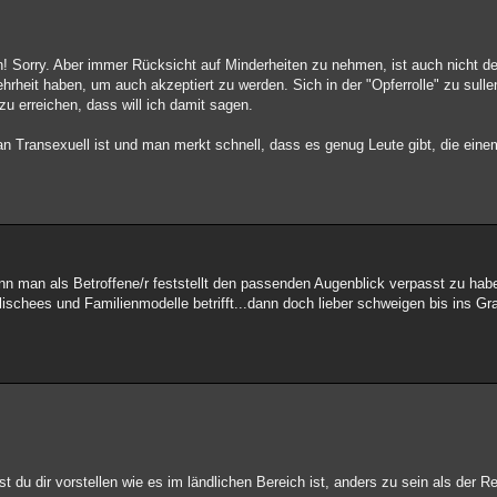
den! Sorry. Aber immer Rücksicht auf Minderheiten zu nehmen, ist auch nicht de
hrheit haben, um auch akzeptiert zu werden. Sich in der "Opferrolle" zu sullen
 erreichen, dass will ich damit sagen.
an Transexuell ist und man merkt schnell, dass es genug Leute gibt, die ein
enn man als Betroffene/r feststellt den passenden Augenblick verpasst zu hab
lischees und Familienmodelle betrifft...dann doch lieber schweigen bis ins 
t du dir vorstellen wie es im ländlichen Bereich ist, anders zu sein als der R