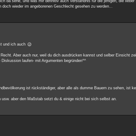
ich da sehe, und was mir definitiv auch Verständnis für die jenigen, die lieber
ann doch wieder im angeborenen Geschlecht gesehen zu werden...
ist und ich auch
 Recht. Aber auch nur, weil du dich ausdrücken kannst und selber Einsicht zei
ne Diskussion laufen- mit Argumenten begründen^^
ndbevölkerung ist rückständiger, aber alle als dumme Bauern zu sehen, ist ke
 usw. aber den Maßstab setzt du & einige nicht bei sich selbst an.