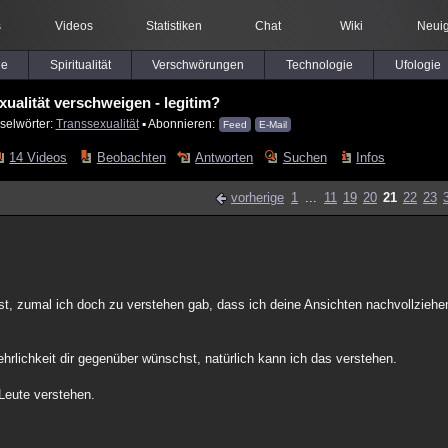
s
Videos
Statistiken
Chat
Wiki
Neuig
le
Spiritualität
Verschwörungen
Technologie
Ufologie
xualität verschweigen - legitim?
selwörter:
Transsexualität
▪ Abonnieren:
Feed
E-Mail
14 Videos
Beobachten
Antworten
Suchen
Infos
vorherige
1
...
11
19
20
21
22
23
lst, zumal ich doch zu verstehen gab, dass ich deine Ansichten nachvollziehe
rlichkeit dir gegenüber wünschst, natürlich kann ich das verstehen.
Leute verstehen.