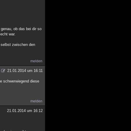
o genau, ob das bei dir so
lecht war.
a selbst zwischen den
melden
21.01.2014 um 16:11
wie schwerwiegend diese
melden
21.01.2014 um 16:12