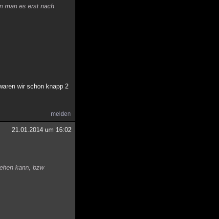
nn man es erst nach
, waren wir schon knapp 2
melden
21.01.2014 um 16:02
ziehen kann, bzw