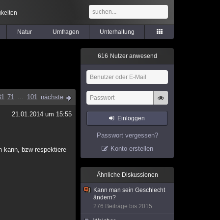
keiten
Natur
Umfragen
Unterhaltung
6
1
6
Nutzer anwesend
31
71
...
101
nächste
21.01.2014 um 15:55
Einloggen
Passwort vergessen?
Konto erstellen
n kann, bzw respektiere
Ähnliche Diskussionen
Kann man sein Geschlecht
ändern?
276 Beiträge bis 2015