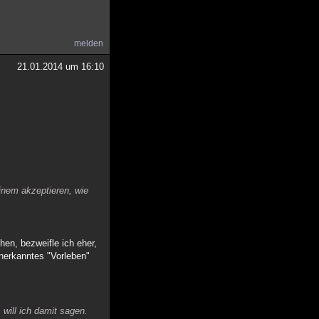
melden
21.01.2014 um 16:10
einem akzeptieren, wie
ehen, bezweifle ich eher,
anerkanntes "Vorleben"
will ich damit sagen.