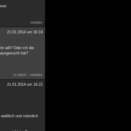
mmer
melden
21.01.2014 um 16:19
t will? Oder ich die
 ausgesucht hat?
1x zitiert
melden
21.01.2014 um 16:22
n weiblich und männlich