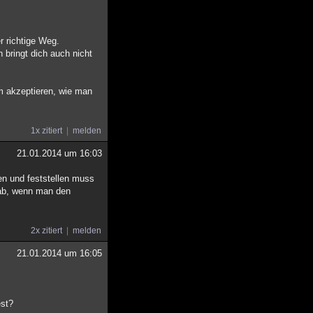
r richtige Weg.
 bringt dich auch nicht
em akzeptieren, wie man
1x zitiert
melden
21.01.2014 um 16:03
en und feststellen muss
Grab, wenn man den
2x zitiert
melden
21.01.2014 um 16:05
est?