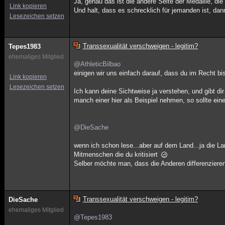
Ja, genau das ist die andere Seite der Medaille, die 
Link kopieren
Und halt, dass es schrecklich für jemanden ist, d
Lesezeichen setzen
Transsexualität verschweigen - legitim?
Tepes1983
ehemaliges Mitglied
@AthleticBilbao
einigen wir uns einfach darauf, dass du im Recht b
Link kopieren
Lesezeichen setzen
Ich kann deine Sichtweise ja verstehen, und gibt dir
manch einer hier als Beispiel nehmen, so sollte ei
@DieSache
wenn ich schon lese...aber auf dem Land...ja die La
Mitmenschen die du kritisiert
Selber möchte man, dass die Anderen differenzieren
Transsexualität verschweigen - legitim?
DieSache
ehemaliges Mitglied
@Tepes1983