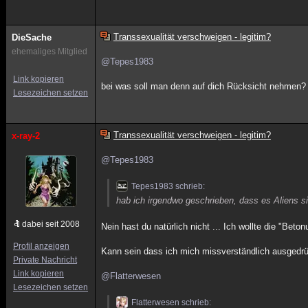
Transsexualität verschweigen - legitim?
DieSache
ehemaliges Mitglied
@Tepes1983
Link kopieren
bei was soll man denn auf dich Rücksicht nehmen?
Lesezeichen setzen
Transsexualität verschweigen - legitim?
x-ray-2
@Tepes1983
Tepes1983 schrieb:
hab ich irgendwo geschrieben, dass es Aliens s
dabei seit 2008
Nein hast du natürlich nicht ... Ich wollte die "Bet
Profil anzeigen
Kann sein dass ich mich missverständlich ausgedrü
Private Nachricht
Link kopieren
@Flatterwesen
Lesezeichen setzen
Flatterwesen schrieb: