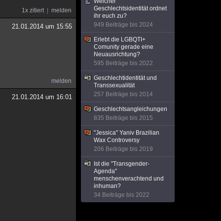
Welcher
Geschlechtsidentität ordnet
1x zitiert
melden
ihr euch zu?
949 Beiträge bis 2024
21.01.2014 um 15:55
Erlebt die LGBQTI+
Comunity gerade eine
Neuausrichtung?
595 Beiträge bis 2022
Geschlechtidentität und
melden
Transsexualität
257 Beiträge bis 2014
21.01.2014 um 16:01
Geschlechtsangleichungen
835 Beiträge bis 2015
"Jessica" Yaniv Brazilian
Wax Controversy
206 Beiträge bis 2019
Ist die "Transgender-
Agenda"
menschenverachtend und
inhuman?
34 Beiträge bis 2022