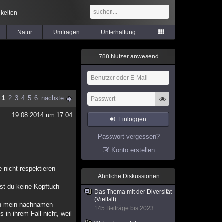
keiten
Natur
Umfragen
Unterhaltung
7
8
8
Nutzer anwesend
1
2
3
4
5
6
nächste
19.08.2014 um 17:04
Einloggen
Passwort vergessen?
Konto erstellen
e nicht respektieren
Ähnliche Diskussionen
st du keine Kopftuch
Das Thema mit der Diversität
(Vielfalt)
hen mein nachnamen
145 Beiträge bis 2023
in ihrem Fall nicht, weil