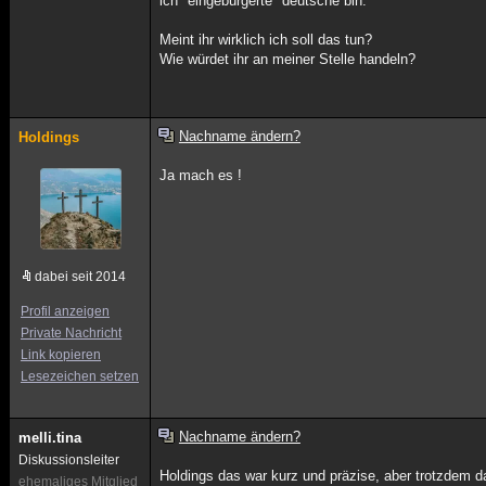
ich "eingebürgerte" deutsche bin.
Meint ihr wirklich ich soll das tun?
Wie würdet ihr an meiner Stelle handeln?
Nachname ändern?
Holdings
Ja mach es !
dabei seit 2014
Profil anzeigen
Private Nachricht
Link kopieren
Lesezeichen setzen
Nachname ändern?
melli.tina
Diskussionsleiter
Holdings das war kurz und präzise, aber trotzdem d
ehemaliges Mitglied