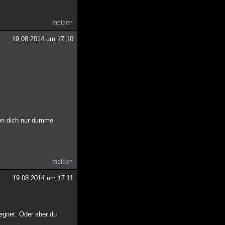
melden
19.08.2014 um 17:10
ren dich nur dumme
melden
19.08.2014 um 17:11
egnet. Oder aber du