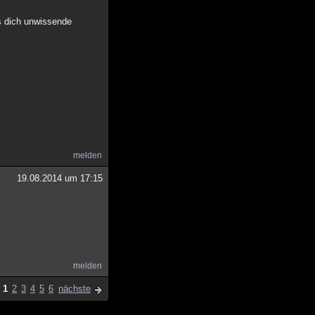
ss dich unwissende
melden
19.08.2014 um 17:15
melden
1
2
3
4
5
6
nächste