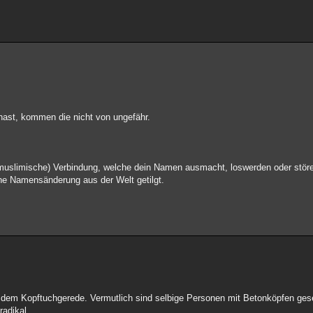
hast, kommen die nicht von ungefähr.
he(/muslimische) Verbindung, welche dein Namen ausmacht, loswerden oder stö
ine Namensänderung aus der Welt getilgt.
r dem Kopftuchgerede. Vermutlich sind selbige Personen mit Betonköpfen ges
radikal.