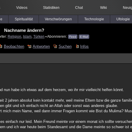
s
Videos
Statistiken
Chat
Wiki
Neuig
le
Spiritualität
Verschwörungen
Technologie
Ufologie
Nachname ändern?
rter:
Religion
,
Islam
,
Türken
▪ Abonnieren:
Feed
E-Mail
Beobachten
Antworten
Suchen
Infos
 und nun habe ich etwas auf dem herzem, wo ihr mir vielleicht helfen könnt.
t 2 jahren absolut kein kontakt mehr, weil meine Eltern bzw die ganze famili
den gibt und ich einfach nicht an Allah oder sonst was anderes glaube.
rt mich mein Name, weil dann immer Fragen kommt wie Bist du Mulima? Mus
n es einfach nur leid. Mein Freund meinte vor einem monat ich sollte versuc
dern und ich war heute beim Standesamt und die Dame meinte so schwer ist es 