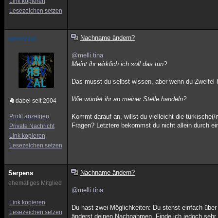
Link kopieren
Lesezeichen setzen
Nachname ändern?
univerzal
@melli.tina
Meint ihr wirklich ich soll das tun?
Das musst du selbst wissen, aber wenn du Zweifel 
Wie würdet ihr an meiner Stelle handeln?
dabei seit 2004
Profil anzeigen
Kommt darauf an, willst du vielleicht die türkisc
Fragen? Letztere bekommst du nicht allein durch e
Private Nachricht
Link kopieren
Lesezeichen setzen
Nachname ändern?
Serpens
ehemaliges Mitglied
@melli.tina
Link kopieren
Du hast zwei Möglichkeiten: Du stehst einfach übe
Lesezeichen setzen
änderst deinen Nachnahmen. Finde ich jedoch sehr 