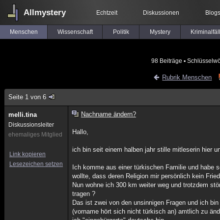
Allmystery
Echtzeit
Diskussionen
Blog
Menschen
Wissenschaft
Politik
Mystery
Kriminalfäl
98 Beiträge
▪ Schlüsselwö
Rubrik Menschen
Seite 1 von 6
Nachname ändern?
melli.tina
Diskussionsleiter
Hallo,
ehemaliges Mitglied
ich bin seit einem halben jahr stille mitleserin hier
Link kopieren
Lesezeichen setzen
Ich komme aus einer türkischen Familie und habe sei
wollte, dass deren Religion mir persönlich kein Frie
Nun wohne ich 300 km weiter weg und trotzdem stö
tragen ?
Das ist zwei von den unsinnigen Fragen und ich bi
(vorname hört sich nicht türkisch an) amtlich zu än