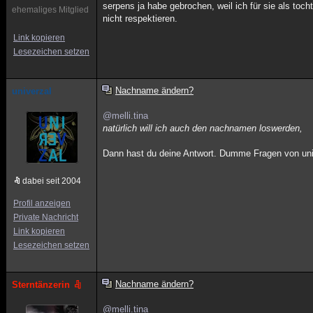
serpens ja habe gebrochen, weil ich für sie als t
ehemaliges Mitglied
nicht respektieren.
Link kopieren
Lesezeichen setzen
Nachname ändern?
univerzal
@melli.tina
natürlich will ich auch den nachnamen loswerden,
Dann hast du deine Antwort. Dumme Fragen von uni
dabei seit 2004
Profil anzeigen
Private Nachricht
Link kopieren
Lesezeichen setzen
Nachname ändern?
Sterntänzerin
@melli.tina