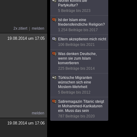
Woher kommt die
Partykultur?
5 Beiträge bis 2023
Ist der Islam eine
friedensfeindliche Religion?
2x zitiert
melden
1.254 Beiträge bis 2017
19.08.2014 um 17:05
Eltern akzeptieren mich nicht
106 Beiträge bis 2021
Was denken Deutsche,
wenn sie zum Islam
konvertieren
225 Beiträge bis 2014
Türkische Migranten
wünschen sich eine
Moslem-Mehrheit
5 Beiträge bis 2012
Satiremagazin Titanic steigt
in Mohammed-Karikaturen
ein. Muss das sein
melden
787 Beiträge bis 2020
19.08.2014 um 17:06