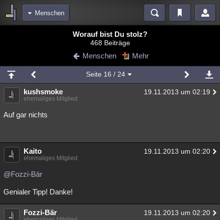
Menschen
Bereiche
Worauf bist Du stolz?
468 Beiträge
Echtzeit
Diskussionen
Blogs
Videos
Statistiken
Menschen
Mehr
Chat
Wiki
Neuigkeiten
2
Seite
16
/ 24
meine Rubriken
kushsmoke
19.11.2013 um 02:19
Menschen
Wissenschaft
Politik
Mystery
Kriminalfälle
ehemaliges Mitglied
Spiritualität
Verschwörungen
Technologie
Ufologie
Auf gar nichts
Natur
Umfragen
Unterhaltung
weitere Rubriken
Kaito
19.11.2013 um 02:20
ehemaliges Mitglied
Philosophie
Träume
Orte
Esoterik
Literatur
@Fozzi-Bär
Astronomie
Helpdesk
Gruppen
Gaming
Filme
Genialer Tipp! Danke!
Musik
Clash
Verbesserungen
Allmystery
English
Fozzi-Bär
19.11.2013 um 02:20
Übersichten
ehemaliges Mitglied