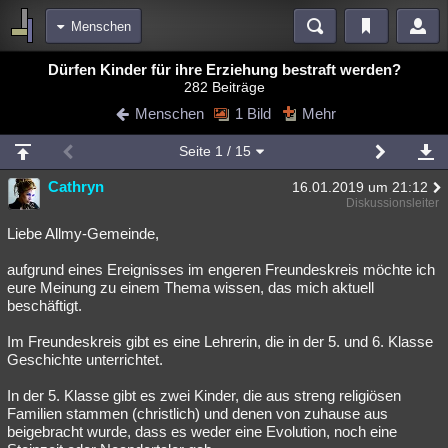
Menschen
Bereiche
Dürfen Kinder für ihre Erziehung bestraft werden?
282 Beiträge
Echtzeit
Diskussionen
Blogs
Videos
Statistiken
Menschen
1 Bild
Mehr
Chat
Wiki
Neuigkeiten
Seite
1
/ 15
meine Rubriken
Cathryn
16.01.2019 um 21:12
Menschen
Wissenschaft
Politik
Mystery
Kriminalfälle
Diskussionsleiter
Spiritualität
Verschwörungen
Technologie
Ufologie
Liebe Allmy-Gemeinde,
aufgrund eines Ereignisses im engeren Freundeskreis möchte ich
Natur
Umfragen
Unterhaltung
eure Meinung zu einem Thema wissen, das mich aktuell
weitere Rubriken
beschäftigt.
Philosophie
Träume
Orte
Esoterik
Literatur
Im Freundeskreis gibt es eine Lehrerin, die in der 5. und 6. Klasse
Geschichte unterrichtet.
Astronomie
Helpdesk
Gruppen
Gaming
Filme
In der 5. Klasse gibt es zwei Kinder, die aus streng religiösen
Musik
Clash
Verbesserungen
Allmystery
English
Familien stammen (christlich) und denen von zuhause aus
beigebracht wurde, dass es weder eine Evolution, noch eine
Übersichten