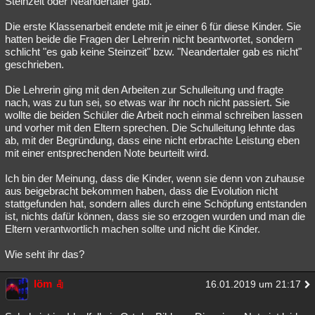
Steinzeit oder Neandertaler gab.
Besucht
Teilgenommen
Alle
Neue
Geschlossen
Die erste Klassenarbeit endete mit je einer 6 für diese Kinder. Sie
hatten beide die Fragen der Lehrerin nicht beantwortet, sondern
Lesenswert
Schlüsselwörter
schlicht "es gab keine Steinzeit" bzw. "Neandertaler gab es nicht"
geschrieben.
Die Lehrerin ging mit den Arbeiten zur Schulleitung und fragte
nach, was zu tun sei, so etwas war ihr noch nicht passiert. Sie
wollte die beiden Schüler die Arbeit noch einmal schreiben lassen
und vorher mit den Eltern sprechen. Die Schulleitung lehnte das
ab, mit der Begründung, dass eine nicht erbrachte Leistung eben
mit einer entsprechenden Note beurteilt wird.
Ich bin der Meinung, dass die Kinder, wenn sie denn von zuhause
aus beigebracht bekommen haben, dass die Evolution nicht
stattgefunden hat, sondern alles durch eine Schöpfung entstanden
ist, nichts dafür können, dass sie so erzogen wurden und man die
Eltern verantwortlich machen sollte und nicht die Kinder.
Wie seht ihr das?
löm
16.01.2019 um 21:17