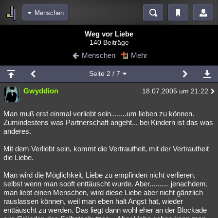
Menschen
Bereiche
Weg vor Liebe
140 Beiträge
Echtzeit
Diskussionen
Blogs
Videos
Statistiken
Menschen
Mehr
Chat
Wiki
Neuigkeiten
Seite
2
/ 7
meine Rubriken
Gwyddion
18.07.2005 um 21:22
Menschen
Wissenschaft
Politik
Mystery
Kriminalfälle
Spiritualität
Verschwörungen
Technologie
Ufologie
Man muß erst einmal verliebt sein........um lieben zu können.
Zumindestens was Partnerschaft angeht... bei Kindern ist das was
anderes.
Natur
Umfragen
Unterhaltung
weitere Rubriken
Mit dem Verliebt sein, kommt die Vertrautheit, mit der Vertrautheit
die Liebe.
Philosophie
Träume
Orte
Esoterik
Literatur
Man wird die Möglichkeit, Liebe zu empfinden nicht verlieren,
Astronomie
Helpdesk
Gruppen
Gaming
Filme
selbst wenn man sooft enttäuscht wurde. Aber.......... jenachdem,
man liebt einen Menschen, wird diese Liebe aber nicht gänzlich
Musik
Clash
Verbesserungen
Allmystery
English
rauslassen können, weil man eben halt Angst hat, wieder
enttäuscht zu werden. Das liegt dann wohl eher an der Blockade
Übersichten