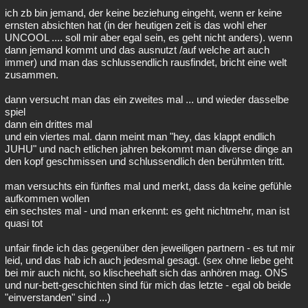
ich zb bin jemand, der keine beziehung eingeht, wenn er keine
ernsten absichten hat (in der heutigen zeit is das wohl eher
UNCOOL .... soll mir aber egal sein, es geht nicht anders). wenn
dann jemand kommt und das ausnutzt /auf welche art auch
immer) und man das schlussendlich rausfindet, bricht eine welt
zusammen.
dann versucht man das ein zweites mal ... und wieder dasselbe
spiel
dann ein drittes mal
und ein viertes mal. dann meint man "hey, das klappt endlich
JUHU" und nach etlichen jahren bekommt man diverse dinge an
den kopf geschmissen und schlussendlich den berühmten tritt.
man versuchts ein fünftes mal und merkt, dass da keine gefühle
aufkommen wollen
ein sechstes mal - und man erkennt: es geht nichtmehr, man ist
quasi tot
unfair finde ich das gegenüber den jeweiligen partnern - es tut mir
leid, und das hab ich auch jedesmal gesagt. (sex ohne liebe geht
bei mir auch nicht, so klischeehaft sich das anhören mag. ONS
und nur-bett-geschichten sind für mich das letzte - egal ob beide
"einverstanden" sind ...)