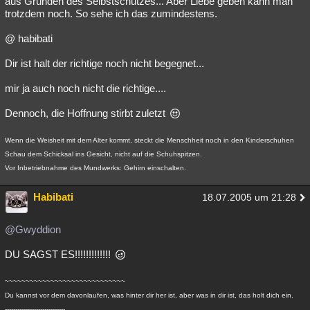
aus Gründen des Selbstschutzes... Aber Liebe geben kann man
trotzdem noch. So sehe ich das zumindestens.
Besucht
Teilgenommen
Alle
Neue
Geschlossen
@ habibati
Lesenswert
Schlüsselwörter
Dir ist halt der richtige noch nicht begegnet...
mir ja auch noch nicht die richtige....
Dennoch, die Hoffnung stirbt zuletzt
Wenn die Weisheit mit dem Alter kommt, steckt die Menschheit noch in den Kinderschuhen
Schau dem Schicksal ins Gesicht, nicht auf die Schuhspitzen.
Vor Inbetriebnahme des Mundwerks: Gehirn einschalten.
Habibati
18.07.2005 um 21:28
@Gwyddion
DU SAGST ES!!!!!!!!!!!!!
~~~~~~~~~~~~~~~~~~~~~~~~~~~~~
Du kannst vor dem davonlaufen, was hinter dir her ist, aber was in dir ist, das holt dich ein.
-----------------------------