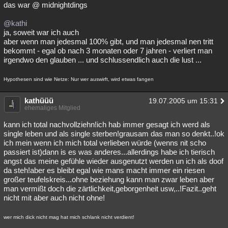
das war @ midnightdings
@kathi
ja, soweit war ich auch
aber wenn man jedesmal 100% gibt, und man jedesmal nen tritt
bekommt - egal ob nach 3 monaten oder 7 jahren - verliert man
irgendwo den glauben ... und schlussendlich auch die lust ...
Hypothesen sind wie Netze: Nur wer auswirft, wird etwas fangen
kathüüü
19.07.2005 um 15:31
ehemaliges Mitglied
kann ich total nachvollziehn!ich hab immer gesagt ich werd als
single leben und als single sterben!grausam das man so denkt..!ok
ich mein wenn ich mich total verlieben würde (wenns nit scho
passiert ist)dann is es was anderes...allerdings habe ich tierisch
angst das meine gefühle wieder ausgenutzt werden un ich als doof
da steh!aber es bleibt egal wie mans macht immer ein riesen
großer teufelskreis...ohne beziehung kann man zwar leben aber
man vermißt doch die zärtlichkeit,geborgenheit usw,..!Fazit..geht
nicht mit aber auch nicht ohne!
wer mich dick nicht mag hat mich schlank nicht verdient!