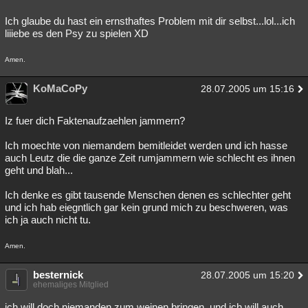
Ich glaube du hast ein ernsthaftes Problem mit dir selbst...lol...ich
liiiebe es den Psy zu spielen XD
Amen.
KoMaCoPy
28.07.2005 um 15:16
Iz fuer dich Faktenaufzaehlen jammern?
Ich moechte von niemandem bemitleidet werden und ich hasse
auch Leutz die die ganze Zeit rumjammern wie schlecht es ihnen
geht und blah...
Ich denke es gibt tausende Menschen denen es schlechter geht
und ich hab eiegntlich gar kein grund mich zu beschweren, was
ich ja auch nicht tu.
Amen.
besternick
28.07.2005 um 15:20
ehemaliges Mitglied
ich will doch niemanden zum weinen bringen. und ich will auch