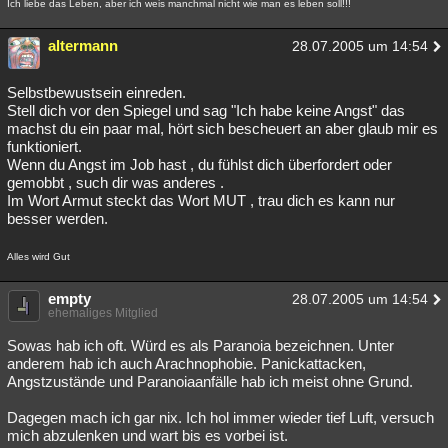
Ich liebe das Leben, aber ich weis manchmal nicht wie man es leben soll!!!
Besucht
Teilgenommen
Alle
Neue
Geschlossen
altermann
28.07.2005 um 14:54
Lesenswert
Schlüsselwörter
Selbstbewustsein einreden.
Stell dich vor den Spiegel und sag "Ich habe keine Angst" das
machst du ein paar mal, hört sich bescheuert an aber glaub mir es
funktioniert.
Wenn du Angst im Job hast , du fühlst dich überfordert oder
gemobbt , such dir was anderes .
Im Wort Armut steckt das Wort MUT , trau dich es kann nur
besser werden.
Alles wird Gut
empty
28.07.2005 um 14:54
ehemaliges Mitglied
Sowas hab ich oft. Würd es als Paranoia bezeichnen. Unter
anderem hab ich auch Arachnophobie. Panickattacken,
Angstzustände und Paranoiaanfälle hab ich meist ohne Grund.
Dagegen mach ich gar nix. Ich hol immer wieder tief Luft, versuch
mich abzulenken und wart bis es vorbei ist.