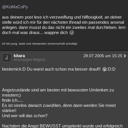
@KoMaCoPy
aus deinem post lese ich verzweiflung und hilflosigkeit. an deiner
stelle würd ich mir für den nächsten thread ein passendes arsenal
anlegen. dann musst du das nicht ein zweites mal durchleben. lern
doch mal was draus... wappne dich
ich bin jung, stark und niemanden rechenschaft schuldig!
kitara
28.07.2005 um 15:25
ehemaliges Mitglied
besternick:D Du warst auch schon ma besser drauf!!
:D:D
Angstzustände sind am besten mit bewussten Umlenken zu
meistern;)
finde ich.....
Es ist sinnlos danach zuwühlen, denn dann werden Sie meist
stärker!
Und wer will das schon?
Nachdem die Angst BEWUSST umgelenkt wurde und erfolgreich