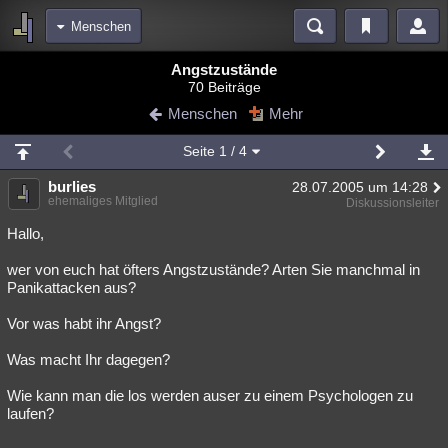
Menschen
Bereiche
Angstzustände
70 Beiträge
Echtzeit
Diskussionen
Blogs
Videos
Statistiken
Menschen
Mehr
Chat
Wiki
Neuigkeiten
3
Seite
1
/ 4
meine Rubriken
burlies
28.07.2005 um 14:28
Menschen
Wissenschaft
Politik
Mystery
Kriminalfälle
ehemaliges Mitglied
Diskussionsleiter
Spiritualität
Verschwörungen
Technologie
Ufologie
Hallo,
wer von euch hat öfters Angstzustände? Arten Sie manchmal in
Natur
Umfragen
Unterhaltung
Panikattacken aus?
weitere Rubriken
Vor was habt ihr Angst?
Philosophie
Träume
Orte
Esoterik
Literatur
Was macht Ihr dagegen?
Astronomie
Helpdesk
Gruppen
Gaming
Filme
Wie kann man die los werden auser zu einem Psychologen zu
Musik
Clash
Verbesserungen
Allmystery
English
laufen?
Übersichten