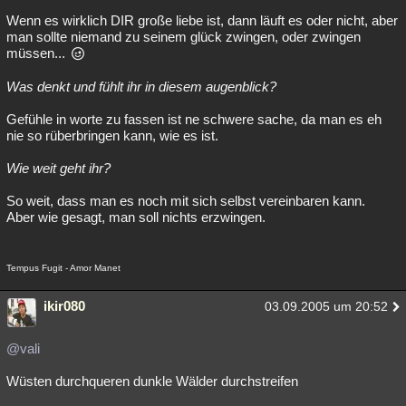
Wenn es wirklich DIR große liebe ist, dann läuft es oder nicht, aber
Besucht
Teilgenommen
Alle
Neue
Geschlossen
man sollte niemand zu seinem glück zwingen, oder zwingen
müssen...
Lesenswert
Schlüsselwörter
Was denkt und fühlt ihr in diesem augenblick?
Gefühle in worte zu fassen ist ne schwere sache, da man es eh
nie so rüberbringen kann, wie es ist.
Wie weit geht ihr?
So weit, dass man es noch mit sich selbst vereinbaren kann.
Aber wie gesagt, man soll nichts erzwingen.
Tempus Fugit - Amor Manet
ikir080
03.09.2005 um 20:52
@vali
Wüsten durchqueren dunkle Wälder durchstreifen