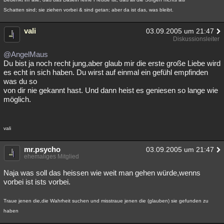
Schatten sind; sie ziehen vorbei & sind getan; aber da ist das, was bleibt.
vali
03.09.2005 um 21:47
Diskussionsleiter
@AngelMaus
Du bist ja noch recht jung,aber glaub mir die erste große Liebe wird
es echt in sich haben. Du wirst auf einmal ein gefühl empfinden
was du so
von dir nie gekannt hast. Und dann heist es geniesen so lange wie
möglich.
vali
mr.psycho
03.09.2005 um 21:47
ehemaliges Mitglied
Naja was soll das heissen wie weit man gehen würde,wenns
vorbei ist ists vorbei.
Traue jenen die,die Wahrheit suchen und misstraue jenen die (glauben) sie gefunden zu
haben