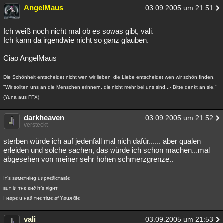
AngelMaus
03.09.2005 um 21:51
Ich weiß noch nicht mal ob es sowas gibt, vali.
Ich kann da irgendwie nicht so ganz glauben.
Ciao AngelMaus
Die Schönheit entscheidet nicht wen wir lieben, die Liebe entscheidet wen wir schön finden.
"Wir sollten uns an die Menschen erinnern, die nicht mehr bei uns sind...- Bitte denkt an sie."
(Yuna aus FFX)
darkheaven
03.09.2005 um 21:52
versteckt
sterben würde ich auf jedenfall mal nich dafür...... aber qualen
erleiden und solche sachen, das würde ich schon machen...mal
abgesehen von meiner sehr hohen schmerzgrenze..
Iт’s søмєтнiиg uиpяє∂icтaвℓє
вuт iи тнє єи∂ iт’s яigнт
I нøpє u нa∂ тнє тiмє øf ¥øuя ℓifє
vali
03.09.2005 um 21:53