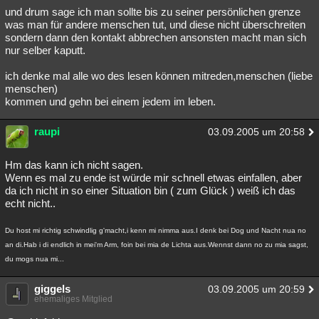
und drum sage ich man sollte bis zu seiner persönlichen grenze
was man für andere menschen tut, und diese nicht überschreiten
sondern dann den kontakt abbrechen ansonsten macht man sich
nur selber kaputt.
ich denke mal alle wo des lesen können mitreden,menschen (liebe
menschen)
kommen und gehn bei einem jedem im leben.
raupi
03.09.2005 um 20:58
Hm das kann ich nicht sagen.
Wenn es mal zu ende ist würde mir schnell etwas einfallen, aber
da ich nicht in so einer Situation bin ( zum Glück ) weiß ich das
echt nicht..
Du host mi richtig schwindlig g'macht,i kenn mi nimma aus.I denk bei Dog und Nacht nua no
an di.Hab i di endlich in mei'm Arm, foin bei mia de Lichta aus.Wennst dann no zu mia sagst,
du mogs nua mi...
giggels
03.09.2005 um 20:59
ehemaliges Mitglied