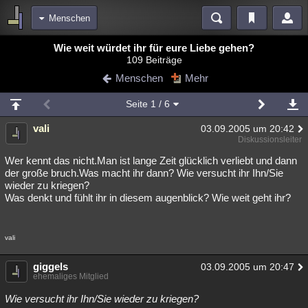
Menschen
Bereiche
Wie weit würdet ihr für eure Liebe gehen?
109 Beiträge
Echtzeit
Diskussionen
Blogs
Videos
Statistiken
Menschen
Mehr
Chat
Wiki
Neuigkeiten
2
Seite
1
/ 6
meine Rubriken
vali
03.09.2005 um 20:42
Menschen
Wissenschaft
Politik
Mystery
Kriminalfälle
Diskussionsleiter
Spiritualität
Verschwörungen
Technologie
Ufologie
Wer kennt das nicht.Man ist lange Zeit glücklich verliebt und dann
der große bruch.Was macht ihr dann? Wie versucht ihr Ihn/Sie
wieder zu kriegen?
Natur
Umfragen
Unterhaltung
Was denkt und fühlt ihr in diesem augenblick? Wie weit geht ihr?
weitere Rubriken
Philosophie
Träume
Orte
Esoterik
Literatur
vali
Astronomie
Helpdesk
Gruppen
Gaming
Filme
giggels
03.09.2005 um 20:47
ehemaliges Mitglied
Musik
Clash
Verbesserungen
Allmystery
English
Wie versucht ihr Ihn/Sie wieder zu kriegen?
Übersichten