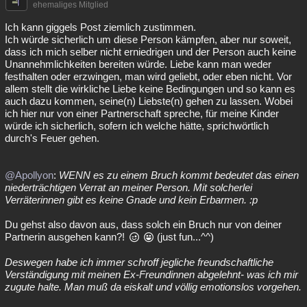
ehemaliges Mitglied
Ich kann giggels Post ziemlich zustimmen.
Ich würde sicherlich um diese Person kämpfen, aber nur soweit,
dass ich mich selber nicht erniedrigen und der Person auch keine
Unannehmlichkeiten bereiten würde. Liebe kann man weder
festhalten oder erzwingen, man wird geliebt, oder eben nicht. Vor
allem stellt die wirkliche Liebe keine Bedingungen und so kann es
auch dazu kommen, seine(n) Liebste(n) gehen zu lassen. Wobei
ich hier nur von einer Partnerschaft spreche, für meine Kinder
würde ich sicherlich, sofern ich welche hätte, sprichwörtlich
durch's Feuer gehen.
@Apollyon
:
WENN es zu einem Bruch kommt bedeutet das einen
niederträchtigen Verrat an meiner Person. Mit solcherlei
Verräterinnen gibt es keine Gnade und kein Erbarmen. :p
Du gehst also davon aus, dass solch ein Bruch nur von deiner
Partnerin ausgehen kann?!
(just fun...^^)
Deswegen habe ich immer schroff jegliche freundschaftliche
Verständigung mit meinen Ex-Freundinnen abgelehnt- was ich mir
zugute halte. Man muß da eiskalt und völlig emotionslos vorgehen.