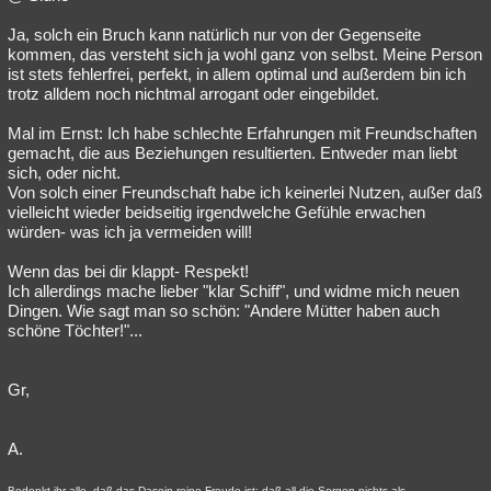
Ja, solch ein Bruch kann natürlich nur von der Gegenseite
kommen, das versteht sich ja wohl ganz von selbst. Meine Person
ist stets fehlerfrei, perfekt, in allem optimal und außerdem bin ich
trotz alldem noch nichtmal arrogant oder eingebildet.
Mal im Ernst: Ich habe schlechte Erfahrungen mit Freundschaften
gemacht, die aus Beziehungen resultierten. Entweder man liebt
sich, oder nicht.
Von solch einer Freundschaft habe ich keinerlei Nutzen, außer daß
vielleicht wieder beidseitig irgendwelche Gefühle erwachen
würden- was ich ja vermeiden will!
Wenn das bei dir klappt- Respekt!
Ich allerdings mache lieber "klar Schiff", und widme mich neuen
Dingen. Wie sagt man so schön: "Andere Mütter haben auch
schöne Töchter!"...
Gr,
A.
Bedenkt ihr alle, daß das Dasein reine Freude ist; daß all die Sorgen nichts als