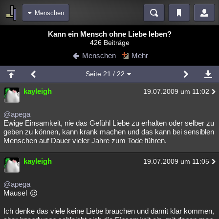
Menschen
Bereiche
Kann ein Mensch ohne Liebe leben?
426 Beiträge
Echtzeit
Diskussionen
Blogs
Videos
Statistiken
Menschen
Mehr
Chat
Wiki
Neuigkeiten
2
Seite
21
/ 22
meine Rubriken
kayleigh
19.07.2009 um 11:02
Menschen
Wissenschaft
Politik
Mystery
Kriminalfälle
Spiritualität
Verschwörungen
Technologie
Ufologie
@apega
Ewige Einsamkeit, nie das Gefühl Liebe zu erhalten oder selber zu
geben zu können, kann krank machen und das kann bei sensiblen
Natur
Umfragen
Unterhaltung
Menschen auf Dauer vieler Jahre zum Tode führen.
weitere Rubriken
kayleigh
Philosophie
Träume
Orte
Esoterik
19.07.2009 um 11:05
Literatur
Astronomie
Helpdesk
Gruppen
Gaming
Filme
@apega
Mausel
Musik
Clash
Verbesserungen
Allmystery
English
Ich denke das viele keine Liebe brauchen und damit klar kommen,
Übersichten