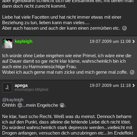
aber irgendwann schleicht sich die Einsamkeit ein, mit denen man
dann doch nicht zurecht kommt.
Besucht
Teilgenommen
Alle
Neue
Geschlossen
Liebe hat viele Facetten und hat nicht immer etwas mit einer
Lesenswert
Schlüsselwörter
Beziehung zu tun, lieben kann man vieles....
Aber auch hassen und auch der kann einen zermürben etc.
kayleigh
19.07.2009 um 11:08
Ich würde ohne Liebe eingehen wie eine Primel, ich wäre eine die
auf Dauer damit so gar nicht klar käme, wahrscheinlich bin ich
auch eine zu Harmoniesüchtige Frau.
Wobei ich auch gerne mal rum zicke und mich gerne mal zoffe.
apega
19.07.2009 um 11:18
ehemaliges Mitglied
@kayleigh
Ohhhh
...mein Engelsche
.
Ne klar, hast scho Recht. Weiß was du meinst. Dennoch beharre
ich auf den Punkt, dass alleine die fehlende Liebe dich nicht tötet.
Du würdest wahrscheinlich stark depressiv werden...vielleicht mit
Drogen anfangen, versuchen dich umzubringen etc...Im Endeffekt