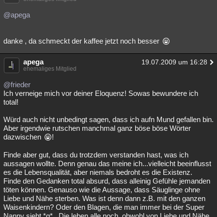
@apega
danke , da schmeckt der kaffee jetzt noch besser
apega
19.07.2009 um 16:28
ehemaliges Mitglied
@frieder
Ich verneige mich vor deiner Eloquenz! Sowas bewundere ich
total!
Würd auch nicht unbedingt sagen, dass ich aufn Mund gefallen bin.
Aber irgendwie rutschen manchmal ganz böse böse Wörter
dazwischen
!
Finde aber gut, dass du trotzdem verstanden hast, was ich
aussagen wollte. Denn genau das meine ich...vielleicht beeinflusst
es die Lebensqualität, aber niemals bedroht es die Existenz.
Finde den Gedanken total absurd, dass alleinig Gefühle jemanden
töten können. Genauso wie die Aussage, dass Säuglinge ohne
Liebe und Nähe sterben. Was ist denn dann z.B. mit den ganzen
Waisenkindern? Oder den Blagen, die man immer bei der Super
Nanny sieht *g*...Die leben alle noch, obwohl von Liebe und Nähe