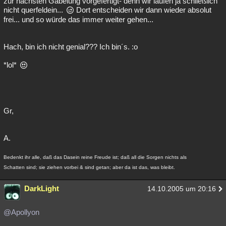
zur nächsten Gabelung vorgefertigt- denn wir laufen ja schließlich
nicht querfeldein...
Dort entscheiden wir dann wieder absolut
frei... und so würde das immer weiter gehen...
Hach, bin ich nicht genial??? Ich bin´s. :o
*lol*
Gr,
A.
Bedenkt ihr alle, daß das Dasein reine Freude ist; daß all die Sorgen nichts als
Schatten sind; sie ziehen vorbei & sind getan; aber da ist das, was bleibt.
DarkLight
14.10.2005 um 20:16
@Apollyon