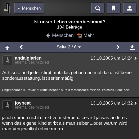
Menschen
Bereiche
Ist unser Leben vorherbestimmt?
104 Beiträge
Echtzeit
Diskussionen
Blogs
Videos
Statistiken
Menschen
Mehr
Chat
Wiki
Neuigkeiten
2
Seite
2
/ 6
meine Rubriken
andalglarien
13.10.2005 um 14:24
Menschen
Wissenschaft
Politik
Mystery
Kriminalfälle
ehemaliges Mitglied
Spiritualität
Verschwörungen
Technologie
Ufologie
Ach so... und jeder stirbt mal. das gehört nun mal dazu. ist keine
sonderausstattung. ist serienmäßig
Natur
Umfragen
Unterhaltung
Engel nennen's Freude // Teufel nennen's Pein // Menschen meinen, es muss Liebe sein
weitere Rubriken
Philosophie
joybeat
Träume
Orte
Esoterik
Literatur
13.10.2005 um 14:32
ehemaliges Mitglied
Astronomie
Helpdesk
Gruppen
Gaming
Filme
ja ich sprach nicht direkt vom sterben.....es ist ja was anderes
wenn das eigene Kind stirbt als man selber....oder warum wird
Musik
Clash
Verbesserungen
Allmystery
English
man Vergewaltigt (ohne mord)
Übersichten