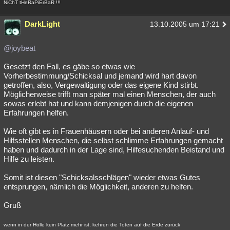
NiChT tHeRaPiErBaR !!!
Besucht
Teilgenommen
Alle
Neue
Geschlossen
DarkLight
13.10.2005 um 17:21
Lesenswert
Schlüsselwörter
@joybeat
Gesetzt den Fall, es gäbe so etwas wie
Vorherbestimmung/Schicksal und jemand wird hart davon
getroffen, also, Vergewaltigung oder das eigene Kind stirbt.
Möglicherweise trifft man später mal einen Menschen, der auch
sowas erlebt hat und kann demjenigen durch die eigenen
Erfahrungen helfen.
Wie oft gibt es in Frauenhäusern oder bei anderen Anlauf- und
Hilfsstellen Menschen, die selbst schlimme Erfahrungen gemacht
haben und dadurch in der Lage sind, Hilfesuchenden Beistand und
Hilfe zu leisten.
Somit ist diesen "Schicksalsschlägen" wieder etwas Gutes
entsprungen, nämlich die Möglichkeit, anderen zu helfen.
Gruß
wenn in der Hölle kein Platz mehr ist, kehren die Toten auf die Erde zurück