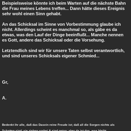
Beispielsweise könnte ich beim Warten auf die nächste Bahn
die Frau meines Lebens treffen... Dann hätte dieses Ereignis
sehr wohl einen Sinn gehabt.
An das Schicksal im Sinne von Vorbestimmung glaube ich
nicht. Allerdings scheint es manchmal so, als gäbe es da
etwas, was den Lauf der Dinge beeinflußt... Manche nennen
es Gott, andere das Schicksal oder die Vorsehung.
Letztendlich sind wir für unsere Taten selbst verantwortlich,
und sind unseres Schicksals eigener Schmied...
Gr,
A.
Bedenkt ihr alle, daß das Dasein reine Freude ist; daß all die Sorgen nichts als
Schatten sind; sie ziehen vorbei & sind getan; aber da ist das, was bleibt.