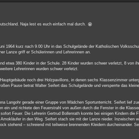
 Deutschland. Naja lest es euch einfach mal durch.
uni 1964 kurz nach 9.00 Uhr in das Schulgelände der Katholischen Volksschul
er Lanze griff er Schülerinnen und Lehrerinnen an.
d etwa 380 Kinder in der Schule. 28 Kinder wurden schwer verletzt, 8 von ih
 weitere Lehrerinnen wurden schwer verletzt.
 Hauptgebäude noch drei Holzpavillons, in denen sechs Klassenzimmer unter
roßen Pause betrat Walter Seifert das Schulgelände und versperrte das klein
Anna Langohr gerade einer Gruppe von Mädchen Sportunterricht. Seifert lief zu
en ein und richtete den Feuerstrahl von außen durch die Fenster in die Klass
sofort Feuer. Die Lehrerin Gertrud Bollenrath konnte bei einigen Kindern die
em Amokläufer in den Weg. Seifert stach sie mit der Lanze nieder. Inzwischen
hock stehend – schreiend mit teilweise brennenden Kleidern durcheinander. Seif