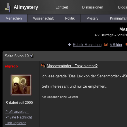
Allmystery
Echtzeit
Diskussionen
Blogs
Menschen
Wissenschaft
Politik
Mystery
Kriminalfäl
Mas
377 Beiträge
▪ Schlüs
Rubrik Menschen
5 Bilder
Seite 6 von 19
Massenmörder - Faszinierend?
elgreco
ich lese gerade "Das Lexikon der Serienmörder - 45
Sehr interessant und nur zu empfehlen..
Alle Angaben ohne Gewähr
dabei seit 2005
Profil anzeigen
Private Nachricht
Link kopieren