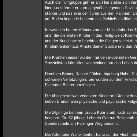
Auch die Turngruppe griff er an. Hier stellte sich i
hier aus stürmte er zum gegenüberliegenden Pavillo
stärker und riss eine der Türen aus den Rahmen. Dab
am Boden liegende Lehrerin ein. Schließlich flüchtete
Inzwischen hatten Männer von der Müllabfuhr das To
ans, die die ersten Kinder in das Heilig-Geist-Kran
und der Bundeswehr brachten die übrigen verletzten 
Kinderkrankenhaus Amsterdamer Straße und das Vi
Die Krankenhäuser wurden mit den modernsten Gerä
Spezialisten kämpften wochenlang um das Leben der
Dorothea Binner, Renate Fühlen, Ingeborg Hahn, Rut
schweren Verletzungen. Sie wurden auf dem Friedhof
Flammen Blätter umzüngeln.
Die übrigen schwer verletzten Kinder mußten sich 
neben Brandmalen physische und psychische Folge
Die 24jährige Lehrerin Ursula Kuhr starb noch auf 
benannt. Die 62 jährige Lehrerin Gertrud Bollenrath
Sonderschule am Fühlinger Weg benannt.
Der Attentäter Walter Seifert hatte auf der Flucht 