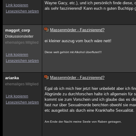
Wayne Gacy, etc.), und ich persönlich finde diese, 
Link kopieren
als sehr faszinierend! Kann euch n guten Buchtipp 
Lesezeichen setzen
Massenmörder - Faszinierend?
maggot_corp
Diskussionsleiter
ei kleiner auszug vom buch wäre nett!
ehemaliges Mitglied
Diese welt gehört mit Alkohol überflutet!!!
Link kopieren
Lesezeichen setzen
Massenmörder - Faszinierend?
arianka
ehemaliges Mitglied
Egal ob ich mich hier jetzt hier unbeliebt aber ich
Abgründe zu durchforschen halte ich allgemein für s
Link kopieren
kommt sie zum Vorschein und ich glaube das es die 
Lesezeichen setzen
fast nur über Sexualmorde berichten obwohl sie ma
etc ausgelöst als durch eine Krankhafte Sexualität.
Am Ende der Nacht meine Seele von Raben getragen.