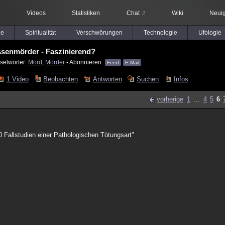
Videos
Statistiken
Chat
Wiki
Neuig
2
le
Spiritualität
Verschwörungen
Technologie
Ufologie
senmörder - Faszinierend?
selwörter:
Mord
,
Mörder
▪ Abonnieren:
Feed
E-Mail
1 Video
Beobachten
Antworten
Suchen
Infos
vorherige
1
...
4
5
6
0 Fallstudien einer Pathologischen Tötungsart"