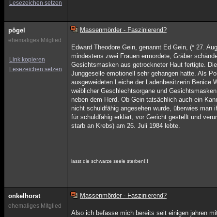
Lesezeichen setzen
Massenmörder - Faszinierend?
pögel
ehemaliges Mitglied
Edward Theodore Gein, genannt Ed Gein, (* 27. Aug
mindestens zwei Frauen ermordete, Gräber schändet
Link kopieren
Gesichtsmasken aus getrockneter Haut fertigte. Die
Lesezeichen setzen
Junggeselle emotionell sehr gehangen hatte. Als P
ausgeweideten Leiche der Ladenbesitzerin Benice 
weiblicher Geschlechtsorgane und Gesichtsmasken. 
neben dem Herd. Ob Gein tatsächlich auch ein Kanni
nicht schuldfähig angesehen wurde, überwies man i
für schuldfähig erklärt, vor Gericht gestellt und ver
starb an Krebs) am 26. Juli 1984 lebte.
lasst die schwarze seele sterben!!!
Massenmörder - Faszinierend?
onkelhorst
ehemaliges Mitglied
Also ich befasse mich bereits seit einigen jahren 