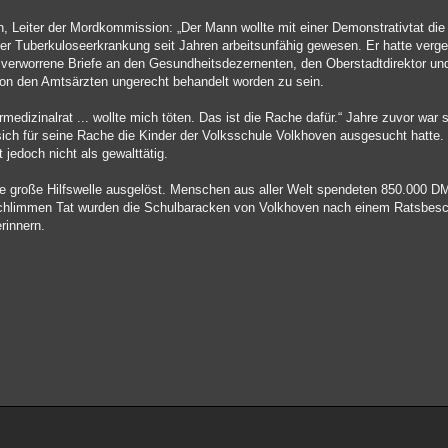
h, Leiter der Mordkommission: „Der Mann wollte mit einer Demonstrativtat di
iner Tuberkuloseerkrankung seit Jahren arbeitsunfähig gewesen. Er hatte verge
 verworrene Briefe an den Gesundheitsdezernenten, den Oberstadtdirektor un
von den Amtsärzten ungerecht behandelt worden zu sein.
medizinalrat ... wollte mich töten. Das ist die Rache dafür.“ Jahre zuvor war 
 sich für seine Rache die Kinder der Volksschule Volkhoven ausgesucht hatte
 jedoch nicht als gewalttätig.
ne große Hilfswelle ausgelöst. Menschen aus aller Welt spendeten 850.000 DM 
chlimmen Tat wurden die Schulbaracken von Volkhoven nach einem Ratsbesc
rinnern.