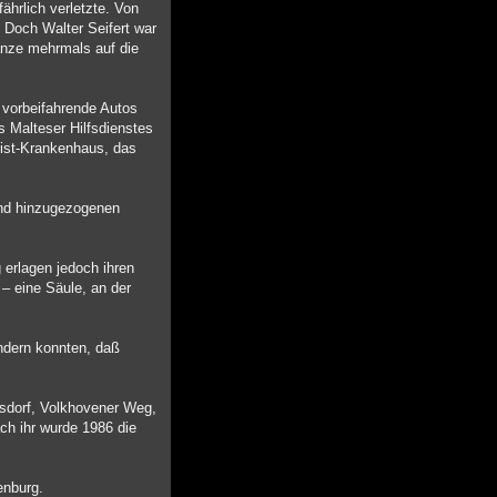
ährlich verletzte. Von
 Doch Walter Seifert war
Lanze mehrmals auf die
 vorbeifahrende Autos
s Malteser Hilfsdienstes
Geist-Krankenhaus, das
und hinzugezogenen
 erlagen jedoch ihren
– eine Säule, an der
ndern konnten, daß
rsdorf, Volkhovener Weg,
ach ihr wurde 1986 die
enburg.