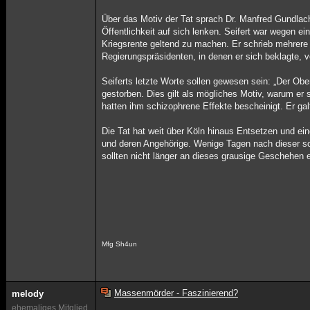
Über das Motiv der Tat sprach Dr. Manfred Gundlac
Öffentlichkeit auf sich lenken. Seifert war wegen e
Kriegsrente geltend zu machen. Er schrieb mehrere
Regierungspräsidenten, in denen er sich beklagte, 
Seiferts letzte Worte sollen gewesen sein: „Der Ober
gestorben. Dies gilt als mögliches Motiv, warum er
hatten ihm schizophrene Effekte bescheinigt. Er galt
Die Tat hat weit über Köln hinaus Entsetzen und ei
und deren Angehörige. Wenige Tagen nach dieser s
sollten nicht länger an dieses grausige Geschehen e
Mfg Sh4un
Massenmörder - Faszinierend?
melody
ehemaliges Mitglied