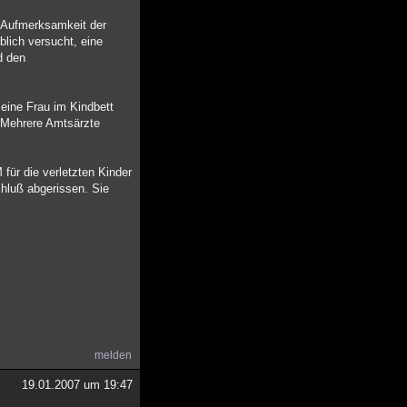
e Aufmerksamkeit der
blich versucht, eine
d den
seine Frau im Kindbett
. Mehrere Amtsärzte
für die verletzten Kinder
hluß abgerissen. Sie
melden
19.01.2007 um 19:47