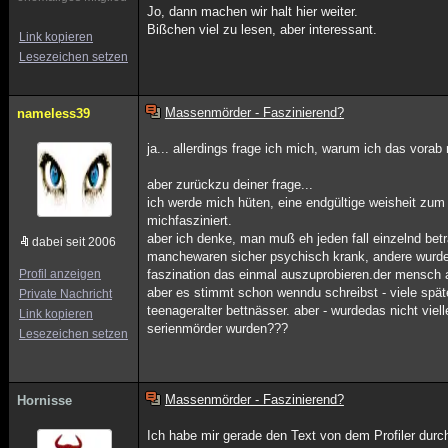
Jo, dann machen wir halt hier weiter.
Bißchen viel zu lesen, aber interessant.
Link kopieren
Lesezeichen setzen
Massenmörder - Faszinierend?
nameless39
ja... allerdings frage ich mich, warum ich das vorab
aber zurückzu deiner frage...
ich werde mich hüten, eine endgültige weisheit zum
michfasziniert.
aber ich denke, man muß eh jeden fall einzelnd betra
dabei seit 2006
manchewaren sicher psychisch krank, andere wurden 
Profil anzeigen
faszination das einmal auszuprobieren.der mensch an
aber es stimmt schon wenndu schreibst - viele später
Private Nachricht
teenageralter bettnässer. aber - wurdedas nicht vie
Link kopieren
serienmörder wurden???
Lesezeichen setzen
Massenmörder - Faszinierend?
Hornisse
Ich habe mir gerade den Text von dem Profiler durch