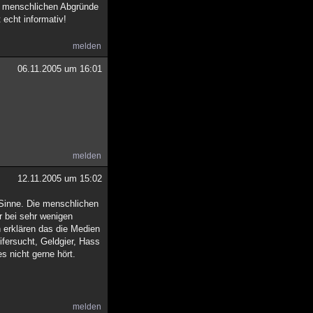
ren menschlichen Abgründe
echt informativ!
melden
06.11.2005 um 16:01
melden
12.11.2005 um 15:02
n Sinne. Die menschlichen
r bei sehr wenigen
 erklären das die Medien
fersucht, Geldgier, Hass
s nicht gerne hört.
melden