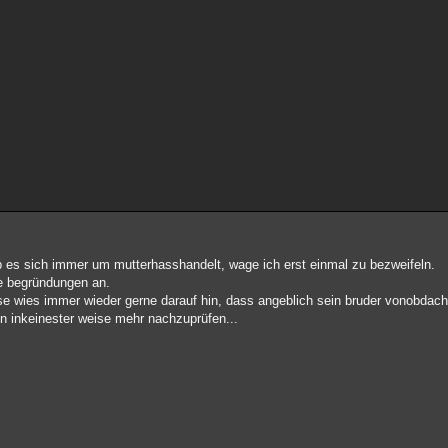
er ob es sich immer um mutterhasshandelt, wage ich erst einmal zu bezweifeln.
he begründungen an.
eise wies immer wieder gerne darauf hin, dass angeblich sein bruder vonobdach
en inkeinester weise mehr nachzuprüfen...