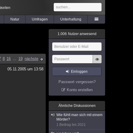
keiten
Natur
Umfragen
Unterhaltung
1
.
0
0
6
Nutzer anwesend
7
8
16
...
19
nächste
05.11.2005 um 13:58
Einloggen
Passwort vergessen?
Konto erstellen
Ähnliche Diskussionen
Wie fühlt man sich mit einem
Mörder?
1 Beitrag bis 2021