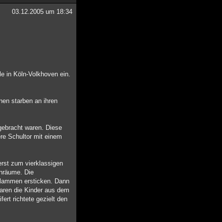
03.12.2005 um 18:34
e in Köln-Volkhoven ein.
nen starben an ihren
gebracht waren. Diese
ere Schultor mit einem
erst zum vierklassigen
enräume. Die
 Flammen ersticken. Dann
 waren die Kinder aus dem
ert richtete gezielt den