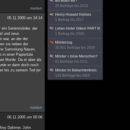
wo leben wir?
26 Beiträge bis 2015
melden
Henry Howard Holmes
05.11.2005 um 14:14
1 Beitrag bis 2017
 ein Serienmörder, der
Leben hinter Gittern PART III
el und neun
1 Beitrag bis 2009
n war, an der der
Mörderzug
den sie neben der
30.901 Beiträge bis 2026
 eine Sammlung Nasen,
in einer Papiertüte
Mörder = böse Menschen?
wei Morde. Da er aber als
63 Beiträge bis 2011
urde er dann doch noch
 er bis zu seinem Tod (er
Mörder im Bekanntenkreis
129 Beiträge bis 2010
melden
06.11.2005 um 00:06
ffrey Dahmer, John