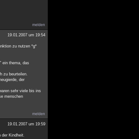
melden
19.01.2007 um 19:54
unktion zu nutzen *g*
" ein thema, das
h zu beurteilen.
neugierde, der
waren sehr viele bis ins
iese menschen
melden
19.01.2007 um 19:59
 der Kindheit.