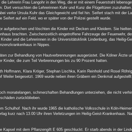
hm die Lehrerin Frau Langohr in den Weg, die er mit einem Feuerstrahl lebensgef
n. Dort versuchten die Lehrerinnen Kuhr und Kunz die Flügeltüren zuzuhalten.
ei verlor Ursula Kuhr das Gleichgewicht und fiel hin. Seifert stach mit der 
 Seifert auf ein Feld, wo er später von der Polizei gestellt wurde.
r aufgebrochen und löschten die Kinder mit Decken und Kleidern. Sie hielten
kenhaus brachten. Zwischenzeitlich eingetroffene Fahrzeuge der Feuerwehr, de
Kinder und die Lehrerinnen in die Universitätsklinik Lindenburg, das Heilig-
nzenzkrankenhaus in Nippes.
ten zur Behandlung von Hautverbrennungen ausgerüstet. Die Kölner Ärzte 
 Kinder, die zum Teil Verbrennungen bis zu 90 Prozent hatten.
h Hoffmann, Klara Kröger, Stephan Lischka, Karin Reinhold und Rosel Röhrig
 Weiler beigesetzt. 1969 wurde neben ihren Gräbern ein Denkmal aufgestellt 
noch monatelangen, schmerzhaften Behandlungen unterziehen, die nicht verhi
schäden zurückblieben.
dem Schulhof. Nach ihr wurde 1965 die katholische Volksschule in Köln-Heime
 erlag kurz nach 13.00 Uhr ihren Verletzungen im Heilig-Geist-Krankenhaus. N
eine Kapsel mit dem Pflanzengift E 605 geschluckt. Er starb abends in der Lind