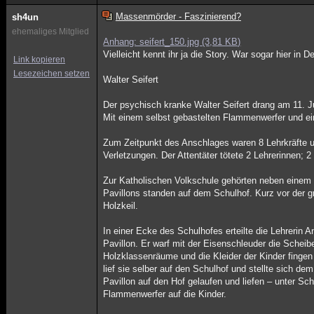
Massenmörder - Faszinierend?
sh4un
ehemaliges Mitglied
Anhang: seifert_150.jpg (3,81 KB)
Vielleicht kennt ihr ja die Story. War sogar hier in
Link kopieren
Lesezeichen setzen
Walter Seifert
Der psychisch kranke Walter Seifert drang am 11. J
Mit einem selbst gebastelten Flammenwerfer und ein
Zum Zeitpunkt des Anschlages waren 8 Lehrkräfte un
Verletzungen. Der Attentäter tötete 2 Lehrerinnen; 2
Zur Katholischen Volkschule gehörten neben einem
Pavillons standen auf dem Schulhof. Kurz vor der g
Holzkeil.
In einer Ecke des Schulhofes erteilte die Lehrerin 
Pavillon. Er warf mit der Eisenschleuder die Scheib
Holzklassenräume und die Kleider der Kinder fingen 
lief sie selber auf den Schulhof und stellte sich d
Pavillon auf den Hof gelaufen und liefen – unter Sc
Flammenwerfer auf die Kinder.