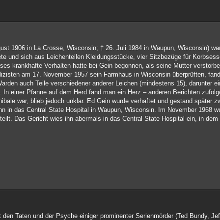
ust 1906 in La Crosse, Wisconsin; † 26. Juli 1984 in Waupun, Wisconsin) war
e und sich aus Leichenteilen Kleidungsstücke, vier Sitzbezüge für Korbsess
ses krankhafte Verhalten hatte bei Gein begonnen, als seine Mutter verstorbe
olizisten am 17. November 1957 sein Farmhaus in Wisconsin überprüften, fan
Warden auch Teile verschiedener anderer Leichen (mindestens 15), darunter
In einer Pfanne auf dem Herd fand man ein Herz – anderen Berichten zufolge 
bale war, blieb jedoch unklar. Ed Gein wurde verhaftet und gestand später z
hn in das Central State Hospital in Waupun, Wisconsin. Im November 1968 w
urteilt. Das Gericht wies ihn abermals in das Central State Hospital ein, in dem
mit den Taten und der Psyche einiger prominenter Serienmörder (Ted Bundy, Je