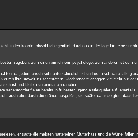
 nicht finden konnte, obwohl icheigentlich durchaus in der lage bin, eine suchf
 besten zugeben. zum einen bin ich kein psychologe, zum anderen ist es "nur
chten, da jedermensch sehr unterschiedlich ist und es falsch wäre, alle gleic
durch ihre umwelt zu serientätern. wiederandere erlaggen vielleicht nur der 
sich ist und bleibt nun einmal ein raubtier.
e serienmörder fielen bereits in frühester jugend alstierquäler auf. ebenfalls 
lleicht auch eher durch die gründe ausgelöst, die später dafür sorgten, dassd
gelesen, er sagte die meisten hatteneinen Mutterhass und die Würfel fallen in