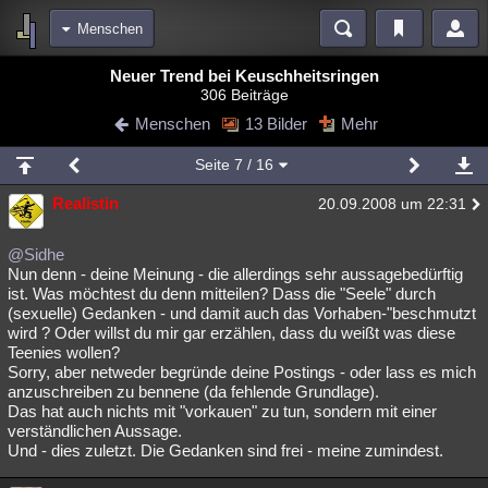
Menschen
Bereiche
Neuer Trend bei Keuschheitsringen
306 Beiträge
Echtzeit
Diskussionen
Blogs
Videos
Statistiken
Menschen
13 Bilder
Mehr
Chat
Wiki
Neuigkeiten
Seite
7
/ 16
meine Rubriken
Realistin
20.09.2008 um 22:31
Menschen
Wissenschaft
Politik
Mystery
Kriminalfälle
Spiritualität
Verschwörungen
Technologie
Ufologie
@Sidhe
Nun denn - deine Meinung - die allerdings sehr aussagebedürftig
ist. Was möchtest du denn mitteilen? Dass die "Seele" durch
Natur
Umfragen
Unterhaltung
(sexuelle) Gedanken - und damit auch das Vorhaben-"beschmutzt
weitere Rubriken
wird ? Oder willst du mir gar erzählen, dass du weißt was diese
Teenies wollen?
Philosophie
Träume
Orte
Esoterik
Literatur
Sorry, aber netweder begründe deine Postings - oder lass es mich
anzuschreiben zu bennene (da fehlende Grundlage).
Astronomie
Helpdesk
Gruppen
Gaming
Filme
Das hat auch nichts mit "vorkauen" zu tun, sondern mit einer
verständlichen Aussage.
Musik
Clash
Verbesserungen
Allmystery
English
Und - dies zuletzt. Die Gedanken sind frei - meine zumindest.
Übersichten