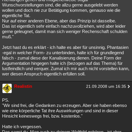
Wunschvorstellungen sind, die allzu gerne ausgelebt werden
wollen und doch nie zur Betätigung kommen, genauso wie die
eigentliche Tat.
Nur auf einer anderen Ebene, aber das Prinzip ist dasselbe.
Das ist eigentlich sehr einfach nachzuvollziehen, wird aber leider
gerne geleugnet, damit man sich weniger Rechenschaft schulden
muß."
Jetzt hast du es erklärt - ich halte es aber für unsinnig. Phantasien
-egal in welcher Form- zu unterbinden, halte ich für grundlegend
falsch - zumal diese der Kanalisierung dienen. Deine Form der
Argumentation hingegen halte ich (bezogen auf das Thema) für
lustfeindlich und verquer. Zumal ich mir auch nicht vorstellen kann,
wer diesen Anspruch eigentlich erfüllen soll.
Realistin
21.09.2008 um 16:35
PS.
"Wir sind frei, die Gedanken zu erzeugen. Aber sie haben ebenso
wie eine körperliche Tat ihre Auswirkungen und sind in dieser
Hinsicht keineswegs frei, bzw. kostenlos."
Hatte ich vergessen.
Das sagst du. Mag auch zu deinem Weltbild gehören - ist aber