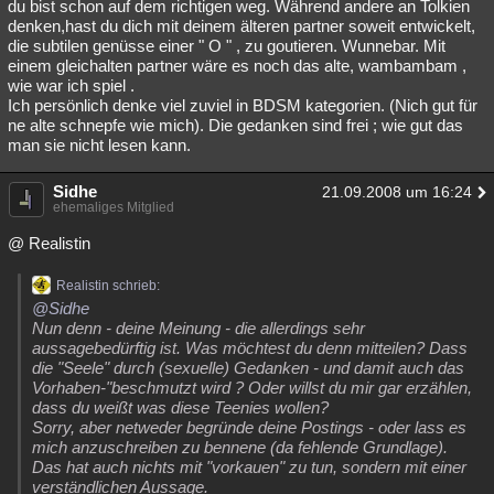
du bist schon auf dem richtigen weg. Während andere an Tolkien
denken,hast du dich mit deinem älteren partner soweit entwickelt,
die subtilen genüsse einer " O " , zu goutieren. Wunnebar. Mit
einem gleichalten partner wäre es noch das alte, wambambam ,
wie war ich spiel .
Ich persönlich denke viel zuviel in BDSM kategorien. (Nich gut für
ne alte schnepfe wie mich). Die gedanken sind frei ; wie gut das
man sie nicht lesen kann.
Sidhe
21.09.2008 um 16:24
ehemaliges Mitglied
@ Realistin
Realistin schrieb:
@Sidhe
Nun denn - deine Meinung - die allerdings sehr
aussagebedürftig ist. Was möchtest du denn mitteilen? Dass
die "Seele" durch (sexuelle) Gedanken - und damit auch das
Vorhaben-"beschmutzt wird ? Oder willst du mir gar erzählen,
dass du weißt was diese Teenies wollen?
Sorry, aber netweder begründe deine Postings - oder lass es
mich anzuschreiben zu bennene (da fehlende Grundlage).
Das hat auch nichts mit "vorkauen" zu tun, sondern mit einer
verständlichen Aussage.