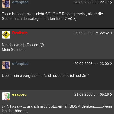
elfenpfad
20.09.2008 um 22:47
Besucht
Teilgenommen
Alle
Neue
Geschlossen
Tolkin hat doch wohl nicht SOLCHE Ringe gemeint, als er die
Lesenswert
Schlüsselwörter
Suche nach denselbigen starten liess ?
8)
Realistin
20.09.2008 um 22:52
Ne, das war ja Tolkien
.
Mein Schatz....
elfenpfad
20.09.2008 um 23:00
Upps - ein e vergessen - *sich uuuunendlich schäm*
esaporg
21.09.2008 um 05:18
@ Nihasa -- ... und ich muß trotzdem an BDSM denken.........wenn
ich das höre.....,