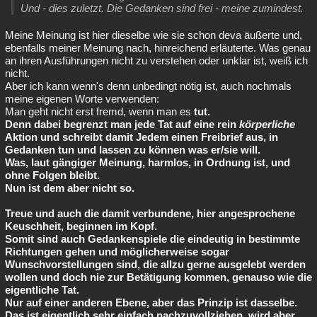
Und - dies zuletzt. Die Gedanken sind frei - meine zumindest.
Meine Meinung ist hier dieselbe wie sie schon deva äußerte und,
ebenfalls meiner Meinung nach, hinreichend erläuterte. Was genau
an ihren Ausführungen nicht zu verstehen oder unklar ist, weiß ich
nicht.
Aber ich kann wenn's denn unbedingt nötig ist, auch nochmals
meine eigenen Worte verwenden:
Man geht nicht erst fremd, wenn man es
tut.
Denn dabei begrenzt man jede Tat auf eine rein
körperliche
Aktion und schreibt damit Jedem einen Freibrief aus, in
Gedanken tun und lassen zu können was er/sie will.
Was, laut gängiger Meinung, harmlos, in Ordnung ist, und
ohne Folgen bleibt.
Nun ist dem aber nicht so.
Treue und auch die damit verbundene, hier angesprochene
Keuschheit, beginnen im Kopf.
Somit sind auch Gedankenspiele die eindeutig in bestimmte
Richtungen gehen und möglicherweise sogar
Wunschvorstellungen sind, die allzu gerne ausgelebt werden
wollen und doch nie zur Betätigung kommen, genauso wie die
eigentliche Tat.
Nur auf einer anderen Ebene, aber das Prinzip ist dasselbe.
Das ist eigentlich sehr einfach nachzuvollziehen, wird aber