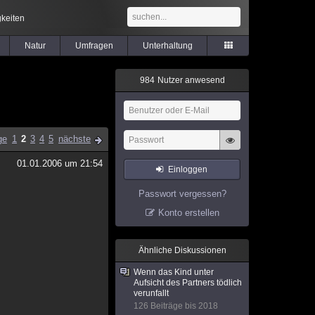
keiten
Natur
Umfragen
Unterhaltung
9
8
4
Nutzer anwesend
ge
1
2
3
4
5
nächste
01.01.2006 um 21:54
Einloggen
Passwort vergessen?
Konto erstellen
Ähnliche Diskussionen
Wenn das Kind unter
Aufsicht des Partners tödlich
verunfallt
126 Beiträge bis 2018