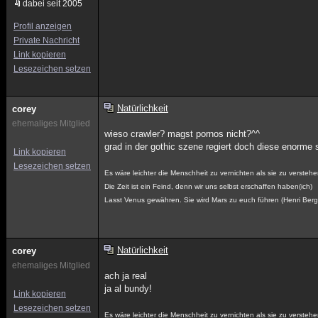
dabei seit 2005
Profil anzeigen
Private Nachricht
Link kopieren
Lesezeichen setzen
Natürlichkeit
corey
ehemaliges Mitglied
wieso crawler? magst pornos nicht?^^
grad in der gothic szene regiert doch diese enorme 
Link kopieren
Lesezeichen setzen
Es wäre leichter die Menschheit zu vernichten als sie zu verstehe
Die Zeit ist ein Feind, denn wir uns selbst erschaffen haben(ich)
Lasst Venus gewähren. Sie wird Mars zu euch führen (Henri Ber
Natürlichkeit
corey
ehemaliges Mitglied
ach ja real
ja al bundy!
Link kopieren
Lesezeichen setzen
Es wäre leichter die Menschheit zu vernichten als sie zu verstehe