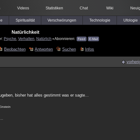
s
Videos
Statistiken
Chat
Wiki
Neuig
le
Spiritualität
Verschwörungen
Technologie
Ufologie
Natürlichkeit
er:
Psyche
,
Verhalten
,
Natürlich
▪ Abonnieren:
Feed
E-Mail
Beobachten
Antworten
Suchen
Infos
vorheri
geben, bisher hat alles gestimmt was er sagte...
Einstein
...