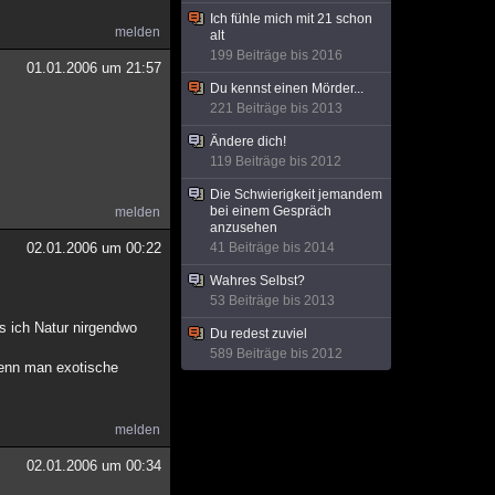
Ich fühle mich mit 21 schon
melden
alt
199 Beiträge bis 2016
01.01.2006 um 21:57
Du kennst einen Mörder...
221 Beiträge bis 2013
Ändere dich!
119 Beiträge bis 2012
Die Schwierigkeit jemandem
bei einem Gespräch
melden
anzusehen
02.01.2006 um 00:22
41 Beiträge bis 2014
Wahres Selbst?
53 Beiträge bis 2013
ss ich Natur nirgendwo
Du redest zuviel
589 Beiträge bis 2012
 wenn man exotische
melden
02.01.2006 um 00:34