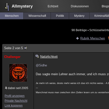
Allmystery
Echtzeit
Diskussionen
Blog
Menschen
Wissenschaft
Politik
Mystery
Kriminalfäl
98 Beiträge
▪ Schlüsselwört
Rubrik Menschen
Seite 2 von 5
Natürlichkeit
Challenger
@Sidhe
Das sagte mein Lehrer auch immer, und ich muss zu
Je mehr ich weiss, desto mehr weiss ich das ich nichts weiss. - A.
dabei seit 2005
---
Manchmal muss man zwischen den Zeilen lesen um zu verstehen
Profil anzeigen
Private Nachricht
Link kopieren