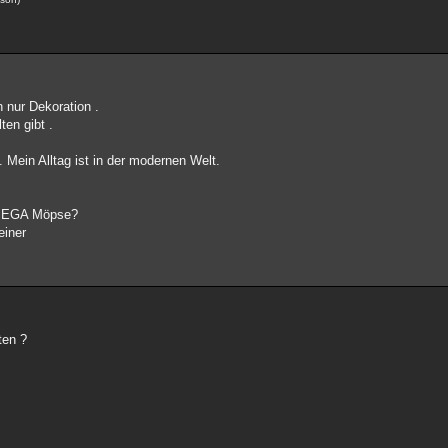
 nur Dekoration .
ten gibt .
. Mein Alltag ist in der modernen Welt.
f MEGA Möpse?
einer
ten ?