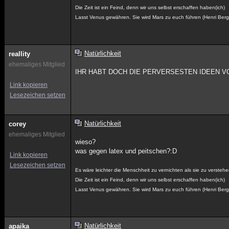
Die Zeit ist ein Feind, denn wir uns selbst erschaffen haben(ich)
Lasst Venus gewähren. Sie wird Mars zu euch führen (Henri Ber
Natürlichkeit
reallity
ehemaliges Mitglied
IHR HABT DOCH DIE PERVERSESTEN IDEEN V
Link kopieren
Lesezeichen setzen
Natürlichkeit
corey
ehemaliges Mitglied
wieso?
was gegen latex und peitschen?:D
Link kopieren
Lesezeichen setzen
Es wäre leichter die Menschheit zu vernichten als sie zu verstehe
Die Zeit ist ein Feind, denn wir uns selbst erschaffen haben(ich)
Lasst Venus gewähren. Sie wird Mars zu euch führen (Henri Ber
Natürlichkeit
apaika