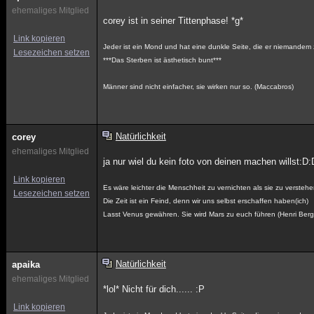
ehemaliges Mitglied
corey ist in seiner Tittenphase! *g*
Link kopieren
Jeder ist ein Mond und hat eine dunkle Seite, die er niemandem 
Lesezeichen setzen
***Das Sterben ist ästhetisch bunt***
Männer sind nicht einfacher, sie wirken nur so. (Maccabros)
Natürlichkeit
corey
ehemaliges Mitglied
ja nur wiel du kein foto von deinen machen willst:D:
Link kopieren
Es wäre leichter die Menschheit zu vernichten als sie zu verstehe
Lesezeichen setzen
Die Zeit ist ein Feind, denn wir uns selbst erschaffen haben(ich)
Lasst Venus gewähren. Sie wird Mars zu euch führen (Henri Ber
Natürlichkeit
apaika
ehemaliges Mitglied
*lol* Nicht für dich...... :P
Link kopieren