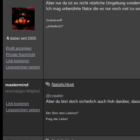
Aber nur da ist es nicht ntürliche Umgebung sondern
Ich mag unberührte Natur die es nur noch viel zu sel
!noituloveR
¿sträwkcür?
dabei seit 2005
Profil anzeigen
Private Nachricht
Link kopieren
Lesezeichen setzen
Natürlichkeit
mastermind
ehemaliges Mitglied
@crawler
:
Aber du bist doch sicherlich auch froh darüber, da
Link kopieren
Lesezeichen setzen
Der Sinn des Lebens?
Frag die Liebe!