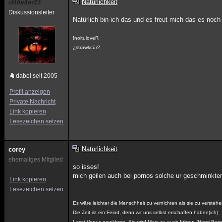
Natürlichkeit
cRAwler23
Diskussionsleiter
Natürlich bin ich das und es freut mich das es noch
!noituloveR
¿sträwkcür?
dabei seit 2005
Profil anzeigen
Private Nachricht
Link kopieren
Lesezeichen setzen
Natürlichkeit
corey
ehemaliges Mitglied
so isses!
mich geilen auch bei pornos solche ur geschminkten
Link kopieren
Lesezeichen setzen
Es wäre leichter die Menschheit zu vernichten als sie zu verstehe
Die Zeit ist ein Feind, denn wir uns selbst erschaffen haben(ich)
Lasst Venus gewähren. Sie wird Mars zu euch führen (Henri Ber