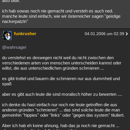
also bitte.
Besucht
Teilgenommen
Alle
Neue
Geschlossen
ich hab sowas noch nie gemacht und versteh es auch ned.
manche leute sind einfach, wie wir österreicher sagen "geistige
Lesenswert
Schlüsselwörter
nackerpatzln"
funkrusher
04.01.2006 um 02:39
@wahrsager
du verstehst es deswegen nicht weil du nicht zwischen den
verschiedenen arten von menschen unterscheiden kannst oder
willst, die aus unterschiedlichen gründen schmieren ...
es gibt trottel und bauern die schmieren nur aus dummheit und
spaß
aber es gibt auch leute die sind moralisch höher zu bewerten ....
ich denke du hast einfach nur noch nie leute getroffen die aus
anderen gründen "schmieren" ... das sind solche leute die man
gemeinhin "hippies" oder "links" oder "gegen das system" tituliert.
Aber ich hab eh keine ahnung, hab das ja noch nie gemacht ...