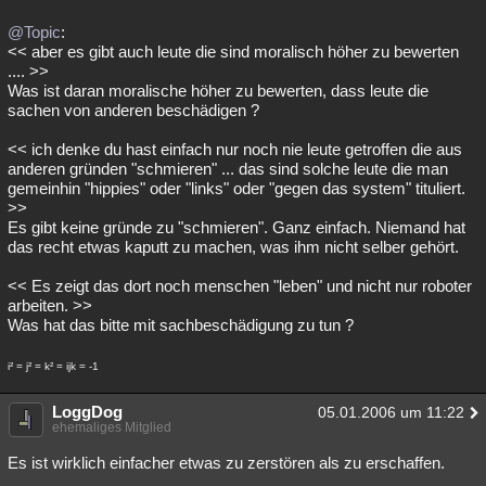
@Topic
:
<< aber es gibt auch leute die sind moralisch höher zu bewerten
.... >>
Was ist daran moralische höher zu bewerten, dass leute die
sachen von anderen beschädigen ?
<< ich denke du hast einfach nur noch nie leute getroffen die aus
anderen gründen "schmieren" ... das sind solche leute die man
gemeinhin "hippies" oder "links" oder "gegen das system" tituliert.
>>
Es gibt keine gründe zu "schmieren". Ganz einfach. Niemand hat
das recht etwas kaputt zu machen, was ihm nicht selber gehört.
<< Es zeigt das dort noch menschen "leben" und nicht nur roboter
arbeiten. >>
Was hat das bitte mit sachbeschädigung zu tun ?
i² = j² = k² = ijk = -1
LoggDog
05.01.2006 um 11:22
ehemaliges Mitglied
Es ist wirklich einfacher etwas zu zerstören als zu erschaffen.