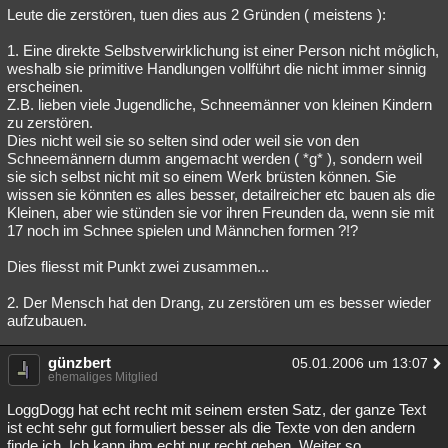
Leute die zerstören, tuen dies aus 2 Gründen ( meistens ):
1. Eine direkte Selbstverwirklichung ist einer Person nicht möglich,
weshalb sie primitive Handlungen vollführt die nicht immer sinnig
erscheinen.
Z.B. lieben viele Jugendliche, Schneemänner von kleinen Kindern
zu zerstören.
Dies nicht weil sie so selten sind oder weil sie von den
Schneemännern dumm angemacht werden ( *g* ), sondern weil
sie sich selbst nicht mit so einem Werk brüsten können. Sie
wissen sie könnten es alles besser, detailreicher etc bauen als die
Kleinen, aber wie stünden sie vor ihren Freunden da, wenn sie mit
17 noch im Schnee spielen und Männchen formen ?!?
Dies fliesst mit Punkt zwei zusammen...
2. Der Mensch hat den Drang, zu zerstören um es besser wieder
aufzubauen.
günzbert
05.01.2006 um 13:07
ehemaliges Mitglied
LoggDogg hat echt recht mit seinem ersten Satz, der ganze Text
ist echt sehr gut formuliert besser als die Texte von den andern
finde ich. Ich kann ihm echt nur recht geben. Weiter so