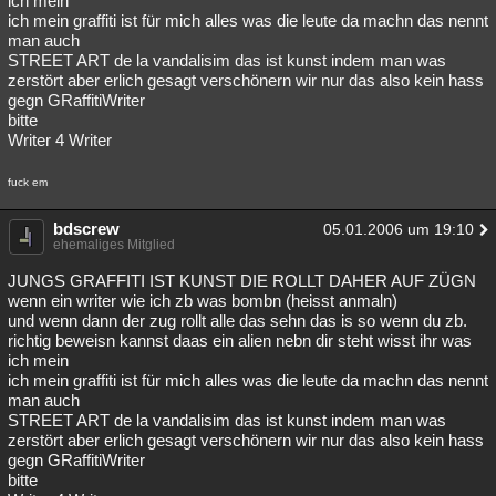
ich mein
ich mein graffiti ist für mich alles was die leute da machn das nennt
man auch
STREET ART de la vandalisim das ist kunst indem man was
zerstört aber erlich gesagt verschönern wir nur das also kein hass
gegn GRaffitiWriter
bitte
Writer 4 Writer
fuck em
bdscrew
05.01.2006 um 19:10
ehemaliges Mitglied
JUNGS GRAFFITI IST KUNST DIE ROLLT DAHER AUF ZÜGN
wenn ein writer wie ich zb was bombn (heisst anmaln)
und wenn dann der zug rollt alle das sehn das is so wenn du zb.
richtig beweisn kannst daas ein alien nebn dir steht wisst ihr was
ich mein
ich mein graffiti ist für mich alles was die leute da machn das nennt
man auch
STREET ART de la vandalisim das ist kunst indem man was
zerstört aber erlich gesagt verschönern wir nur das also kein hass
gegn GRaffitiWriter
bitte