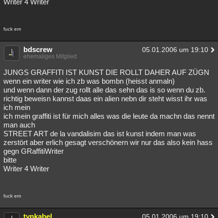
Writer 4 Writer
fuck em
bdscrew
05.01.2006 um 19:10
ehemaliges Mitglied
JUNGS GRAFFITI IST KUNST DIE ROLLT DAHER AUF ZÜGN
wenn ein writer wie ich zb was bombn (heisst anmaln)
und wenn dann der zug rollt alle das sehn das is so wenn du zb.
richtig beweisn kannst daas ein alien nebn dir steht wisst ihr was
ich mein
ich mein graffiti ist für mich alles was die leute da machn das nennt
man auch
STREET ART de la vandalisim das ist kunst indem man was
zerstört aber erlich gesagt verschönern wir nur das also kein hass
gegn GRaffitiWriter
bitte
Writer 4 Writer
fuck em
tynkabel
05.01.2006 um 19:10