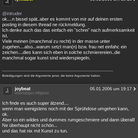
@intruder
ok....n bissel spät..aber es kommt von mir auf deinen ersten
posting in diesem thread ne rückmeldung.
Ich denke auch das das einfach ein "schrei" nach aufmerksamkeit
ist.
Viele meinen (manchmal zu recht) in der masse unter
zugehen....also...warum setzt man(n) bzw. frau net einfahc ein
zeichen....dies kann sich eben in solche schmierereien..die
manchmal sogar kunst sind wiederspiegeln.
____________________________________________________________
Beleidigungen sind die Argumente jener, die keine Argumente haben.
joybeat
05.01.2006 um 19:17
ehemaliges Mitglied
Ich finde es auch super ätzend....
wenn man wenigstens noch mit der Sprühdose umgehen kann,
ok.
Aber so ein wildes und dummes rumgeschmiere und dann überall!
Ne überhaupt nicht schön...
und das hat nix mit Kunst zu tun.