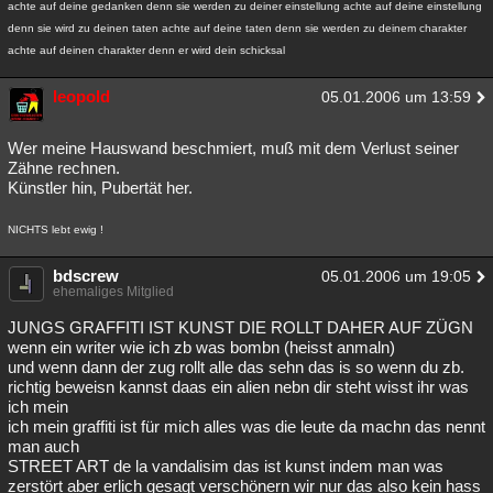
achte auf deine gedanken denn sie werden zu deiner einstellung achte auf deine einstellung
denn sie wird zu deinen taten achte auf deine taten denn sie werden zu deinem charakter
achte auf deinen charakter denn er wird dein schicksal
leopold
05.01.2006 um 13:59
Wer meine Hauswand beschmiert, muß mit dem Verlust seiner
Zähne rechnen.
Künstler hin, Pubertät her.
NICHTS lebt ewig !
bdscrew
05.01.2006 um 19:05
ehemaliges Mitglied
JUNGS GRAFFITI IST KUNST DIE ROLLT DAHER AUF ZÜGN
wenn ein writer wie ich zb was bombn (heisst anmaln)
und wenn dann der zug rollt alle das sehn das is so wenn du zb.
richtig beweisn kannst daas ein alien nebn dir steht wisst ihr was
ich mein
ich mein graffiti ist für mich alles was die leute da machn das nennt
man auch
STREET ART de la vandalisim das ist kunst indem man was
zerstört aber erlich gesagt verschönern wir nur das also kein hass