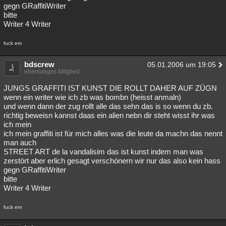
gegn GRaffitiWriter
bitte
Writer 4 Writer
fuck em
bdscrew
05.01.2006 um 19:05
ehemaliges Mitglied
JUNGS GRAFFITI IST KUNST DIE ROLLT DAHER AUF ZÜGN
wenn ein writer wie ich zb was bombn (heisst anmaln)
und wenn dann der zug rollt alle das sehn das is so wenn du zb.
richtig beweisn kannst daas ein alien nebn dir steht wisst ihr was
ich mein
ich mein graffiti ist für mich alles was die leute da machn das nennt
man auch
STREET ART de la vandalisim das ist kunst indem man was
zerstört aber erlich gesagt verschönern wir nur das also kein hass
gegn GRaffitiWriter
bitte
Writer 4 Writer
fuck em