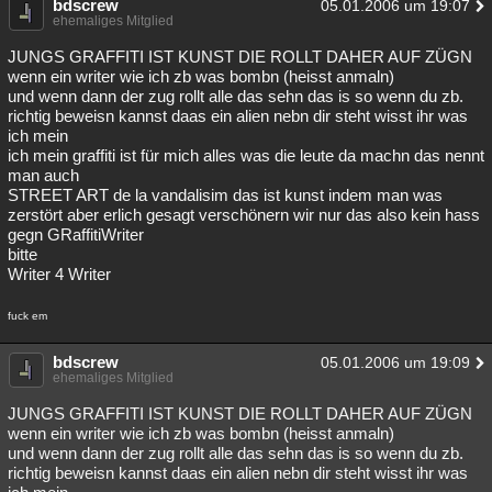
bdscrew
05.01.2006 um 19:07
ehemaliges Mitglied
JUNGS GRAFFITI IST KUNST DIE ROLLT DAHER AUF ZÜGN
wenn ein writer wie ich zb was bombn (heisst anmaln)
und wenn dann der zug rollt alle das sehn das is so wenn du zb.
richtig beweisn kannst daas ein alien nebn dir steht wisst ihr was
ich mein
ich mein graffiti ist für mich alles was die leute da machn das nennt
man auch
STREET ART de la vandalisim das ist kunst indem man was
zerstört aber erlich gesagt verschönern wir nur das also kein hass
gegn GRaffitiWriter
bitte
Writer 4 Writer
fuck em
bdscrew
05.01.2006 um 19:09
ehemaliges Mitglied
JUNGS GRAFFITI IST KUNST DIE ROLLT DAHER AUF ZÜGN
wenn ein writer wie ich zb was bombn (heisst anmaln)
und wenn dann der zug rollt alle das sehn das is so wenn du zb.
richtig beweisn kannst daas ein alien nebn dir steht wisst ihr was