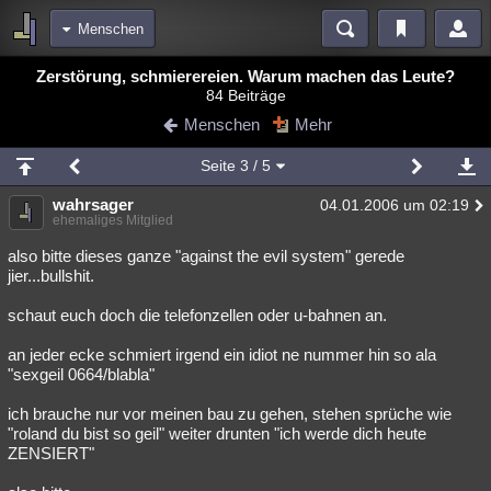
Menschen
Bereiche
Zerstörung, schmierereien. Warum machen das Leute?
84 Beiträge
Echtzeit
Diskussionen
Blogs
Videos
Statistiken
Menschen
Mehr
Chat
Wiki
Neuigkeiten
2
Seite
3
/ 5
meine Rubriken
wahrsager
04.01.2006 um 02:19
Menschen
Wissenschaft
Politik
Mystery
Kriminalfälle
ehemaliges Mitglied
Spiritualität
Verschwörungen
Technologie
Ufologie
also bitte dieses ganze "against the evil system" gerede
jier...bullshit.
Natur
Umfragen
Unterhaltung
schaut euch doch die telefonzellen oder u-bahnen an.
weitere Rubriken
an jeder ecke schmiert irgend ein idiot ne nummer hin so ala
Philosophie
Träume
Orte
Esoterik
Literatur
"sexgeil 0664/blabla"
Astronomie
Helpdesk
Gruppen
Gaming
Filme
ich brauche nur vor meinen bau zu gehen, stehen sprüche wie
"roland du bist so geil" weiter drunten "ich werde dich heute
Musik
Clash
Verbesserungen
Allmystery
English
ZENSIERT"
Übersichten