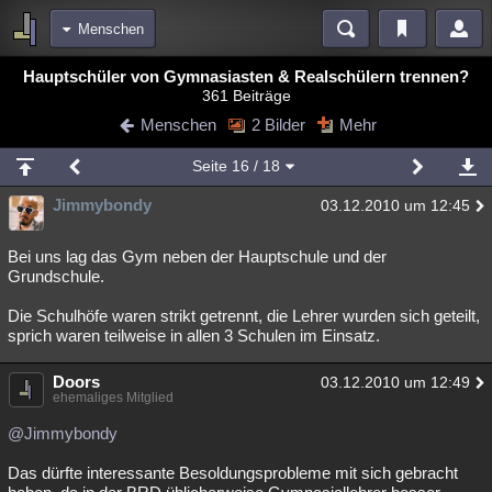
Menschen
Bereiche
Hauptschüler von Gymnasiasten & Realschülern trennen?
361 Beiträge
Echtzeit
Diskussionen
Blogs
Videos
Statistiken
Menschen
2 Bilder
Mehr
Chat
Wiki
Neuigkeiten
Seite
16
/ 18
meine Rubriken
Jimmybondy
03.12.2010 um 12:45
Menschen
Wissenschaft
Politik
Mystery
Kriminalfälle
Spiritualität
Verschwörungen
Technologie
Ufologie
Bei uns lag das Gym neben der Hauptschule und der
Grundschule.
Natur
Umfragen
Unterhaltung
Die Schulhöfe waren strikt getrennt, die Lehrer wurden sich geteilt,
weitere Rubriken
sprich waren teilweise in allen 3 Schulen im Einsatz.
Philosophie
Träume
Orte
Esoterik
Literatur
Doors
03.12.2010 um 12:49
ehemaliges Mitglied
Astronomie
Helpdesk
Gruppen
Gaming
Filme
@Jimmybondy
Musik
Clash
Verbesserungen
Allmystery
English
Das dürfte interessante Besoldungsprobleme mit sich gebracht
Übersichten