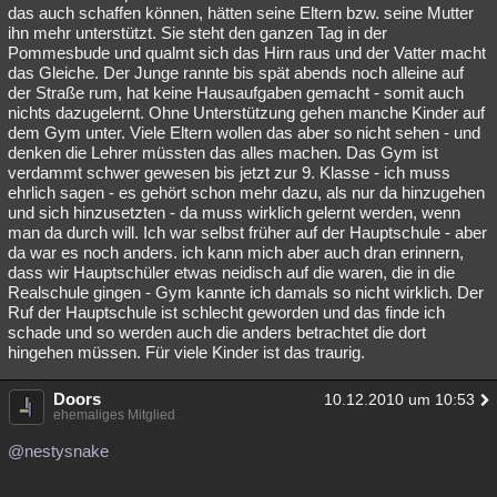
das auch schaffen können, hätten seine Eltern bzw. seine Mutter
ihn mehr unterstützt. Sie steht den ganzen Tag in der
Pommesbude und qualmt sich das Hirn raus und der Vatter macht
das Gleiche. Der Junge rannte bis spät abends noch alleine auf
der Straße rum, hat keine Hausaufgaben gemacht - somit auch
nichts dazugelernt. Ohne Unterstützung gehen manche Kinder auf
dem Gym unter. Viele Eltern wollen das aber so nicht sehen - und
denken die Lehrer müssten das alles machen. Das Gym ist
verdammt schwer gewesen bis jetzt zur 9. Klasse - ich muss
ehrlich sagen - es gehört schon mehr dazu, als nur da hinzugehen
und sich hinzusetzten - da muss wirklich gelernt werden, wenn
man da durch will. Ich war selbst früher auf der Hauptschule - aber
da war es noch anders. ich kann mich aber auch dran erinnern,
dass wir Hauptschüler etwas neidisch auf die waren, die in die
Realschule gingen - Gym kannte ich damals so nicht wirklich. Der
Ruf der Hauptschule ist schlecht geworden und das finde ich
schade und so werden auch die anders betrachtet die dort
hingehen müssen. Für viele Kinder ist das traurig.
Doors
10.12.2010 um 10:53
ehemaliges Mitglied
@nestysnake