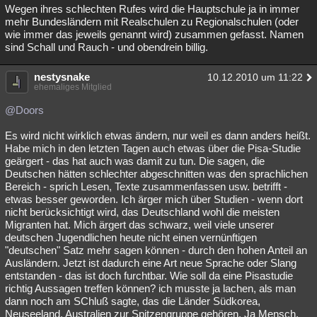
Wegen ihres schlechten Rufes wird die Hauptschule ja in immer
mehr Bundesländern mit Realschulen zu Regionalschulen (oder
wie immer das jeweils genannt wird) zusammen gefasst. Namen
sind Schall und Rauch - und obendrein billig.
nestysnake
10.12.2010 um 11:22
ehemaliges Mitglied
@Doors
Es wird nicht wirklich etwas ändern, nur weil es dann anders heißt.
Habe mich in den letzten Tagen auch etwas über die Pisa-Studie
geärgert - das hat auch was damit zu tun. Die sagen, die
Deutschen hätten schlechter abgeschnitten was den sprachlichen
Bereich - sprich Lesen, Texte zusammenfassen usw. betrifft -
etwas besser geworden. Ich ärger mich über Studien - wenn dort
nicht berücksichtigt wird, das Deutschland wohl die meisten
Migranten hat. Mich ärgert das schwarz, weil viele unserer
deutschen Jugendlichen heute nicht einen vernünftigen
"deutschen" Satz mehr sagen können - durch den hohen Anteil an
Ausländern. Jetzt ist dadurch eine Art neue Sprache oder Slang
entstanden - das ist doch furchtbar. Wie soll da eine Pisastudie
richtig Aussagen treffen können? ich musste ja lachen, als man
dann noch am SChluß sagte, das die Länder Südkorea,
Neuseeland, Australien zur Spitzengruppe gehören. Ja Mensch,