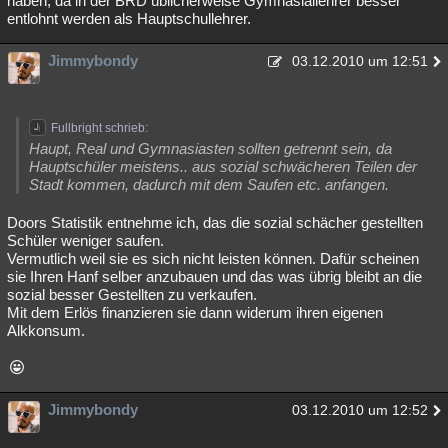
haben, da in der BRD üblicherweise Gymnasiallehrer besser
entlohnt werden als Hauptschullehrer.
Besucht
Teilgenommen
Alle
Neue
Geschlossen
Jimmybondy
Lesenswert
Schlüsselwörter
03.12.2010 um 12:51
Fullbright schrieb:
Haupt, Real und Gymnasiasten sollten getrennt sein, da
Hauptschüler meistens.. aus sozial schwächeren Teilen der
Stadt kommen, dadurch mit dem Saufen etc. anfangen.
Doors Statistik entnehme ich, das die sozial schächer gestellten
Schüler weniger saufen.
Vermutlich weil sie es sich nicht leisten können. Dafür scheinen
sie Ihren Hanf selber anzubauen und das was übrig bleibt an die
sozial besser Gestellten zu verkaufen.
Mit dem Erlös finanzieren sie dann widerum ihren eigenen
Alkkonsum.
Jimmybondy
03.12.2010 um 12:52