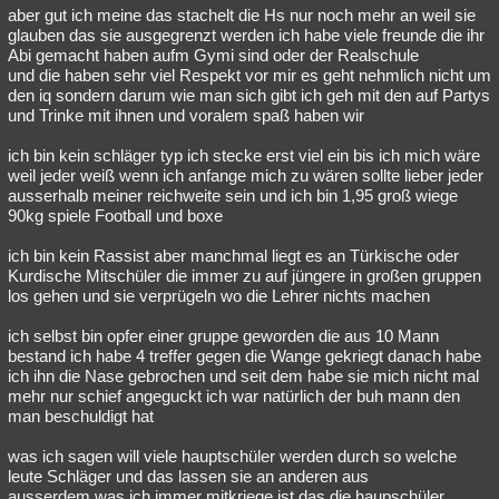
aber gut ich meine das stachelt die Hs nur noch mehr an weil sie
glauben das sie ausgegrenzt werden ich habe viele freunde die ihr
Abi gemacht haben aufm Gymi sind oder der Realschule
und die haben sehr viel Respekt vor mir es geht nehmlich nicht um
den iq sondern darum wie man sich gibt ich geh mit den auf Partys
und Trinke mit ihnen und voralem spaß haben wir
ich bin kein schläger typ ich stecke erst viel ein bis ich mich wäre
weil jeder weiß wenn ich anfange mich zu wären sollte lieber jeder
ausserhalb meiner reichweite sein und ich bin 1,95 groß wiege
90kg spiele Football und boxe
ich bin kein Rassist aber manchmal liegt es an Türkische oder
Kurdische Mitschüler die immer zu auf jüngere in großen gruppen
los gehen und sie verprügeln wo die Lehrer nichts machen
ich selbst bin opfer einer gruppe geworden die aus 10 Mann
bestand ich habe 4 treffer gegen die Wange gekriegt danach habe
ich ihn die Nase gebrochen und seit dem habe sie mich nicht mal
mehr nur schief angeguckt ich war natürlich der buh mann den
man beschuldigt hat
was ich sagen will viele hauptschüler werden durch so welche
leute Schläger und das lassen sie an anderen aus
ausserdem was ich immer mitkriege ist das die haupschüler