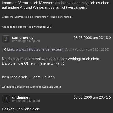
kommen. Vermute ich Missverständnisse, dann zeigeich es eben
auf andere Art und Weise, muss ja nicht verbal sein.
Glückliche Sklaven sind die erbittertsten Feinde der Freiheit.
Abuse to feel superior- is it working for you?
samcrowley
08.03.2006 um 23:16
ehemaliges Mitglied
Link: www.chilloutzone.de (extern)
(Archiv-Version vom 08.04.2006)
Na da hab ich doch mal was dazu, aber verklagt mich nicht.
Da bluten die Ohren ....(siehe Link)
Isch liebe disch, ... öhm .. eusch
Wo dunkle Schatten sind, ist irgendwo auch Licht !
dr.damian
08.03.2006 um 23:41
ehemaliges Mitglied
Boskop - Ich liebe dich