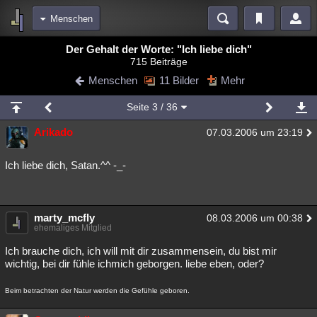
Menschen
Bereiche
Der Gehalt der Worte: "Ich liebe dich"
715 Beiträge
Echtzeit
Diskussionen
Blogs
Videos
Statistiken
Menschen
11 Bilder
Mehr
Chat
Wiki
Neuigkeiten
Seite
3
/ 36
meine Rubriken
Arikado
07.03.2006 um 23:19
Menschen
Wissenschaft
Politik
Mystery
Kriminalfälle
Spiritualität
Verschwörungen
Technologie
Ufologie
Ich liebe dich, Satan.^^ -_-
Natur
Umfragen
Unterhaltung
weitere Rubriken
marty_mcfly
08.03.2006 um 00:38
ehemaliges Mitglied
Philosophie
Träume
Orte
Esoterik
Literatur
Ich brauche dich, ich will mit dir zusammensein, du bist mir
Astronomie
Helpdesk
Gruppen
Gaming
Filme
wichtig, bei dir fühle ichmich geborgen. liebe eben, oder?
Musik
Clash
Verbesserungen
Allmystery
English
Beim betrachten der Natur werden die Gefühle geboren.
Übersichten