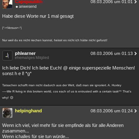
Capspauldin
08.03.2006 um 01:01
Besucht
anwesend
Teilgenommen
Alle
Neue
Geschlossen
Habe diese Worte nur 1 mal gesagt
Lesenswert
Schlüsselwörter
|°-=Versus=-°|
Nur weil du es nicht riechen kannst, heisst es nicht ich hätte nicht gefurzt!
phlearner
08.03.2006 um 01:13
ehemaliges Mitglied
Ich liebe Dich! Ich liebe Euch! @ einige superspezielle Menschen!
sonst h e l! *g*
Tatsachen schafft man nicht dadurch aus der Welt, daß man sie ignoriert. A. Huxley
-----We R living in this broken world, cos each of us is entrusted with a certain task^^ That's
why!
helpinghand
08.03.2006 um 01:24
Wenn ich viel, viel mehr für sie empfinde als für alle Anderen
zusammen...
Wenn ichalles für sie tun würde...