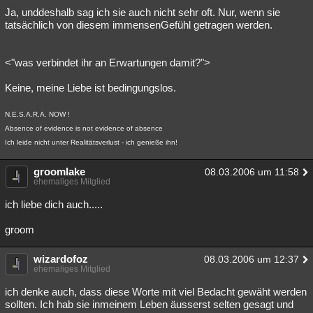
Ja, unddeshalb sag ich sie auch nicht sehr oft. Nur, wenn sie
tatsächlich von diesem immensenGefühl getragen werden.
<"was verbindet ihr an Erwartungen damit?">
Keine, meine Liebe ist bedingungslos.
N.E.S.A.R.A. NOW !
Absence of evidence is not evidence of absence
Ich leide nicht unter Realitätsverlust - ich genieße ihn!
groomlake
08.03.2006 um 11:58
ehemaliges Mitglied
ich liebe dich auch.....
groom
wizardofoz
08.03.2006 um 12:37
ehemaliges Mitglied
ich denke auch, dass diese Worte mit viel Bedacht gewäht werden
sollten. Ich hab sie inmeinem Leben äusserst selten gesagt und