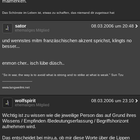
malmerken.
Das Schönste im Leben ist, etwas zu schaffen, das niemand dir zugetraut hat
sator
08.03.2006 um 20:48
ehemaliges Mitglied
und wennstes mitm franzäschischen akzent sprichst, klingts no
besser...
enmon cher.. isch lübe düsch..
"So in war, the way is to avoid what is strong and to strike at what is weak." Sun Tzu
--------------------------------
www.langweilmi.net
wolfspirit
08.03.2006 um 23:10
ehemaliges Mitglied
Wichtig ist zu wissen wie die jeweilige Person das auf Grund ihres
Wissens / Empfinden /Bedeutungserfassung / Begriffshorizont
aufnehmen wird.
Das entscheidet bei miru.a. ob mir diese Worte über die Lippen