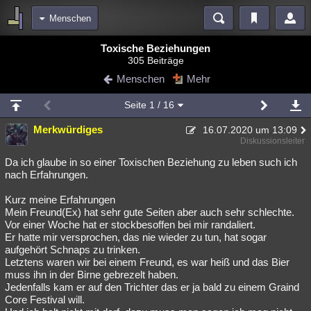
Menschen
Bereiche
Toxische Beziehungen
305 Beiträge
Echtzeit
Diskussionen
Blogs
Videos
Statistiken
Menschen
Mehr
Chat
Wiki
Neuigkeiten
2
Seite
1
/ 16
meine Rubriken
Merkwürdiges
16.07.2020 um 13:09
Menschen
Wissenschaft
Politik
Mystery
Kriminalfälle
Diskussionsleiter
Spiritualität
Verschwörungen
Technologie
Ufologie
Da ich glaube in so einer Toxischen Beziehung zu leben such ich
nach Erfahrungen.
Natur
Umfragen
Unterhaltung
Kurz meine Erfahrungen
weitere Rubriken
Mein Freund(Ex) hat sehr gute Seiten aber auch sehr schlechte.
Vor einer Woche hat er stockbesoffen bei mir randaliert.
Philosophie
Träume
Orte
Esoterik
Literatur
Er hatte mir versprochen, das nie wieder zu tun, hat sogar
aufgehört Schnaps zu trinken.
Astronomie
Helpdesk
Gruppen
Gaming
Filme
Letztens waren wir bei einem Freund, es war heiß und das Bier
muss ihn in der Birne gebrezelt haben.
Musik
Clash
Verbesserungen
Allmystery
English
Jedenfalls kam er auf den Trichter das er ja bald zu einem Graind
Core Festival will.
Übersichten