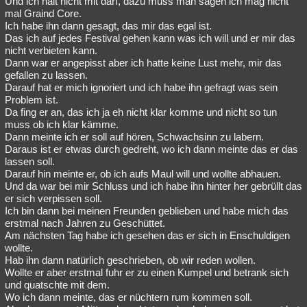
Und ich halt nicht mit darf, dazu muss man sagen ich mag nicht
mal Graind Core.
Besucht
Teilgenommen
Alle
Neue
Geschlossen
Ich habe ihn dann gesagt, das mir das egal ist.
Das ich auf jedes Festival gehen kann was ich will und er mir das
Lesenswert
Schlüsselwörter
nicht verbieten kann.
Dann war er angepisst aber ich hatte keine Lust mehr, mir das
gefallen zu lassen.
Darauf hat er mich ignoriert und ich habe ihn gefragt was sein
Problem ist.
Da fing er an, das ich ja eh nicht klar komme und nicht so tun
muss ob ich klar kämme.
Dann meinte ich er soll auf hören, Schwachsinn zu labern.
Daraus ist er etwas durch gedreht, wo ich dann meinte das er das
lassen soll.
Darauf hin meinte er, ob ich aufs Maul will und wollte abhauen.
Und da war bei mir Schluss und ich habe ihn hinter her gebrüllt das
er sich verpissen soll.
Ich bin dann bei meinen Freunden geblieben und habe mich das
erstmal nach Jahren zu Geschüttet.
Am nächsten Tag habe ich gesehen das er sich in Enschuldigen
wollte.
Hab ihn dann natürlich geschrieben, ob wir reden wollen.
Wollte er aber erstmal fuhr er zu einen Kumpel und betrank sich
und quatschte mit dem.
Wo ich dann meinte, das er nüchtern rum kommen soll.