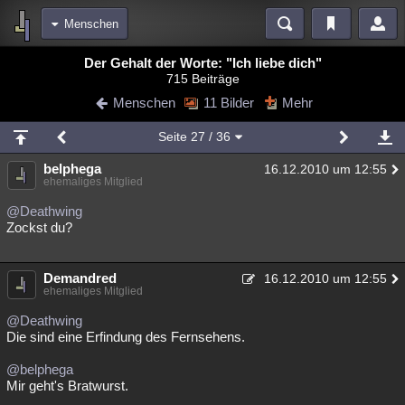
Menschen
Bereiche
Der Gehalt der Worte: "Ich liebe dich"
715 Beiträge
Echtzeit
Diskussionen
Blogs
Videos
Statistiken
Menschen
11 Bilder
Mehr
Chat
Wiki
Neuigkeiten
Seite
27
/ 36
meine Rubriken
belphega
16.12.2010 um 12:55
Menschen
Wissenschaft
Politik
Mystery
Kriminalfälle
ehemaliges Mitglied
Spiritualität
Verschwörungen
Technologie
Ufologie
@Deathwing
Zockst du?
Natur
Umfragen
Unterhaltung
weitere Rubriken
Demandred
16.12.2010 um 12:55
ehemaliges Mitglied
Philosophie
Träume
Orte
Esoterik
Literatur
@Deathwing
Astronomie
Helpdesk
Gruppen
Gaming
Filme
Die sind eine Erfindung des Fernsehens.
@belphega
Musik
Clash
Verbesserungen
Allmystery
English
Mir geht's Bratwurst.
Übersichten