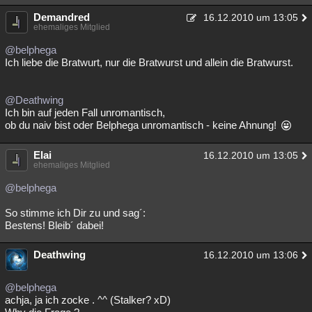
Demandred
16.12.2010 um 13:05
ehemaliges Mitglied
@belphega
Ich liebe die Bratwurt, nur die Bratwurst und allein die Bratwurst.
@Deathwing
Ich bin auf jeden Fall unromantisch,
ob du naiv bist oder Belphega unromantisch - keine Ahnung!
Elai
16.12.2010 um 13:05
ehemaliges Mitglied
@belphega
So stimme ich Dir zu und sag´:
Bestens! Bleib´ dabei!
Deathwing
16.12.2010 um 13:06
@belphega
achja, ja ich zocke . ^^ (Stalker? xD)