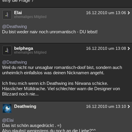
Why die Frage ?
Elai
16.12.2010 um 13:06
ehemaliges Mitglied
@Deathwing
Du bist weder naiv noch unromantisch - DU lebst!
belphega
16.12.2010 um 13:08
ehemaliges Mitglied
@Deathwing
Weil du nicht nur unsagbar romantisch-doof bist, sondern auch
unheimlich einfallslos was deinen Nicknamen angeht.
Ich freu mich wenn ich Deathwing ins Nirwana schicke.
Hässlicher Mülldrache. Viel schlechter warn die Designer von
Blizzard noch nie...
Deathwing
16.12.2010 um 13:10
@Elai
Das ist schön ausgedrückt . =)
Also glaubst wenigstens du noch an die Liebe?^^