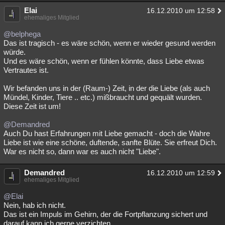
Elai
Besucht
Teilgenommen
Alle
Neue
16.12.2010 um 12:58
Geschlossen
ehemaliges Mitglied
Lesenswert
Schlüsselwörter
@belphega
Das ist tragisch - es wäre schön, wenn er wieder gesund werden
würde.
Und es wäre schön, wenn er fühlen könnte, dass Liebe etwas
Vertrautes ist.
Wir befanden uns in der (Raum-) Zeit, in der die Liebe (als auch
Mündel, Kinder, Tiere .. etc.) mißbraucht und gequält wurden.
Diese Zeit ist um!
@Demandred
Auch Du hast Erfahrungen mit Liebe gemacht - doch die Wahre
Liebe ist wie eine schöne, duftende, sanfte Blüte. Sie erfreut Dich.
War es nicht so, dann war es auch nicht "Liebe".
Demandred
16.12.2010 um 12:59
ehemaliges Mitglied
@Elai
Nein, hab ich nicht.
Das ist ein Impuls im Gehirn, der die Fortpflanzung sichert und
darauf kann ich gerne verzichten.