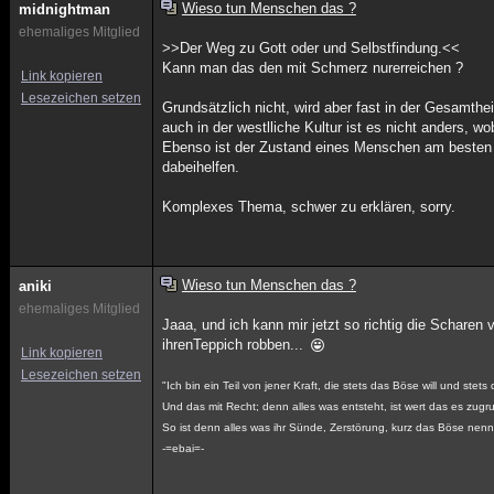
Wieso tun Menschen das ?
midnightman
ehemaliges Mitglied
>>Der Weg zu Gott oder und Selbstfindung.<<
Kann man das den mit Schmerz nurerreichen ?
Link kopieren
Lesezeichen setzen
Grundsätzlich nicht, wird aber fast in der Gesamthei
auch in der westlliche Kultur ist es nicht anders, 
Ebenso ist der Zustand eines Menschen am besten
dabeihelfen.
Komplexes Thema, schwer zu erklären, sorry.
Wieso tun Menschen das ?
aniki
ehemaliges Mitglied
Jaaa, und ich kann mir jetzt so richtig die Schare
ihrenTeppich robben...
Link kopieren
Lesezeichen setzen
"Ich bin ein Teil von jener Kraft, die stets das Böse will und stets
Und das mit Recht; denn alles was entsteht, ist wert das es zug
So ist denn alles was ihr Sünde, Zerstörung, kurz das Böse nennt
-=ebai=-