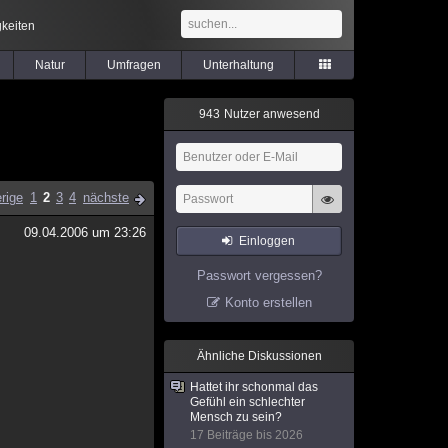
keiten
Natur
Umfragen
Unterhaltung
9
4
3
Nutzer anwesend
rige
1
2
3
4
nächste
09.04.2006 um 23:26
Einloggen
Passwort vergessen?
Konto erstellen
Ähnliche Diskussionen
Hattet ihr schonmal das
Gefühl ein schlechter
Mensch zu sein?
17 Beiträge bis 2026