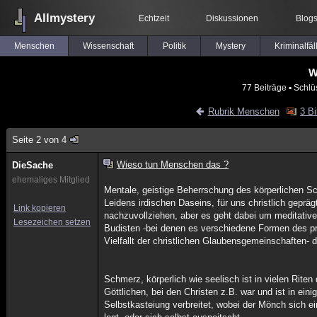
Allmystery
Echtzeit
Diskussionen
Blog
Menschen
Wissenschaft
Politik
Mystery
Kriminalfäl
W
77 Beiträge
▪ Schlü
Rubrik Menschen
3 Bi
Seite 2 von 4
Wieso tun Menschen das ?
DieSache
ehemaliges Mitglied
Mentale, geistige Beherrschung des körperlichen S
Leidens irdischen Daseins, für uns christlich geprä
Link kopieren
nachzuvollziehen, aber es geht dabei um meditativ
Lesezeichen setzen
Budisten -bei denen es verschiedene Formen des pra
Vielfallt der christlichen Glaubensgemeinschaften- 
Schmerz, körperlich wie seelisch ist in vielen Rite
Göttlichen, bei den Christen z.B. war und ist in ein
Selbstkasteiung verbreitet, wobei der Mönch sich