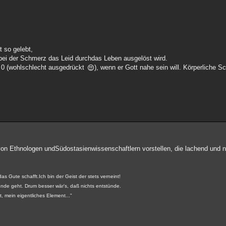
t so gelebt,
wobei der Schmerz das Leid durchdas Leben ausgelöst wird.
 0 (wohlschlecht ausgedrückt
), wenn er Gott nahe sein will. Körperliche
n von Ethnologen undSüdostasienwissenschaftlern vorstellen, die lachend und 
 das Gute schafft.Ich bin der Geist der stets verneint!
runde geht. Drum besser wär's, daß nichts entstünde.
, mein eigentliches Element..."