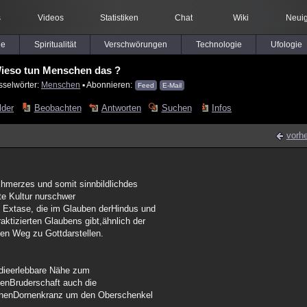
s
Videos
Statistiken
Chat
Wiki
Neuig
le
Spiritualität
Verschwörungen
Technologie
Ufologie
ieso tun Menschen das ?
sselwörter:
Menschen
▪ Abonnieren:
Feed
E-Mail
lder
Beobachten
Antworten
Suchen
Infos
vorhe
chmerzes und somit sinnbildlichdes
gte Kultur nurschwer
e Extase, die im Glauben derHindus und
ktizierten Glaubens gibt,ähnlich der
den Weg zu Gottdarstellen.
n dieerlebbare Nähe zum
igenBruderschaft auch die
 einenDornenkranz um den Oberschenkel