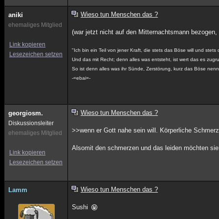
Wieso tun Menschen das ?
aniki
ehemaliges Mitglied
(war jetzt nicht auf den Mitternachtsmann bezogen, 
Link kopieren
"Ich bin ein Teil von jener Kraft, die stets das Böse will und stets
Lesezeichen setzen
Und das mit Recht; denn alles was entsteht, ist wert das es zug
So ist denn alles was ihr Sünde, Zerstörung, kurz das Böse nennt
-=ebai=-
Wieso tun Menschen das ?
georgiosm.
Diskussionsleiter
>>wenn er Gott nahe sein will. Körperliche Schmer
ehemaliges Mitglied
Alsomit den schmerzen und das leiden möchten sie 
Link kopieren
Lesezeichen setzen
Wieso tun Menschen das ?
Lamm
Sushi