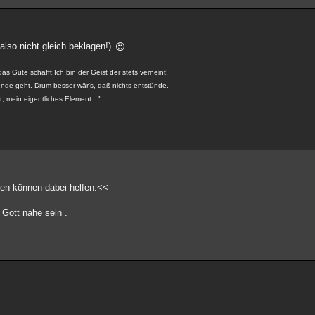
also nicht gleich beklagen!)
 das Gute schafft.Ich bin der Geist der stets verneint!
runde geht. Drum besser wär's, daß nichts entstünde.
, mein eigentliches Element..."
zen können dabei helfen.<<
Gott nahe sein .