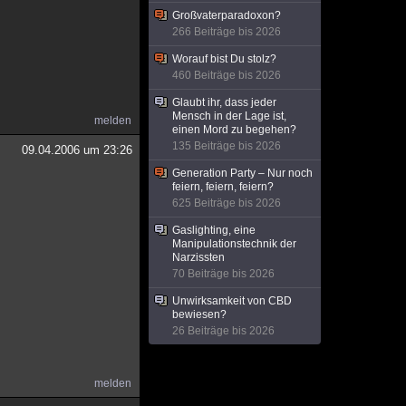
Großvaterparadoxon?
266 Beiträge bis 2026
Worauf bist Du stolz?
460 Beiträge bis 2026
Glaubt ihr, dass jeder
Mensch in der Lage ist,
melden
einen Mord zu begehen?
135 Beiträge bis 2026
09.04.2006 um 23:26
Generation Party – Nur noch
feiern, feiern, feiern?
625 Beiträge bis 2026
Gaslighting, eine
Manipulationstechnik der
Narzissten
70 Beiträge bis 2026
Unwirksamkeit von CBD
bewiesen?
26 Beiträge bis 2026
melden