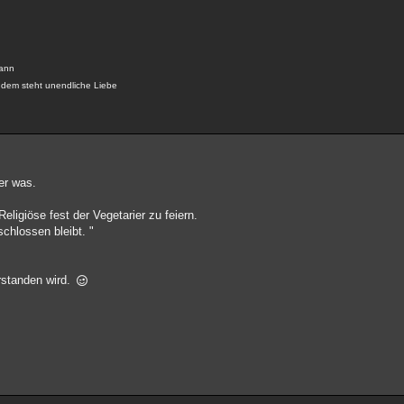
kann
 dem steht unendliche Liebe
der was.
igiöse fest der Vegetarier zu feiern.
chlossen bleibt. "
rstanden wird.