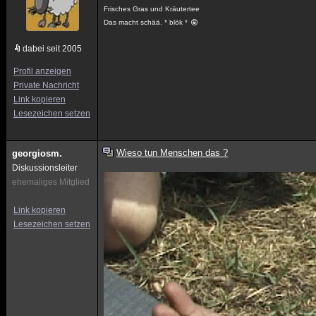
Frisches Gras und Kräutertee
Das macht schää. * blök *
dabei seit 2005
Profil anzeigen
Private Nachricht
Link kopieren
Lesezeichen setzen
Wieso tun Menschen das ?
georgiosm.
Diskussionsleiter
ehemaliges Mitglied
Link kopieren
Lesezeichen setzen