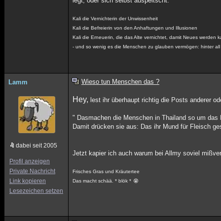
legt, oder sich selbst auspeitscht.
Kali die Vernichterin der Unwissenheit
Kali die Befreierin von den Anhaftungen und Illusionen
Kali die Erneuerin, die das Alte vernichtet, damit Neues werden 
- und so wenig es die Menschen zu glauben vermögen: hinter all
Wieso tun Menschen das ?
Lamm
Hey,
lest ihr überhaupt richtig die Posts anderer o
" Dasmachen die Menschen in Thailand so um das Rel
Damit drücken sie aus: Das ihr Mund für Fleisch ges
dabei seit 2005
Jetzt kapier ich auch warum bei Allmy soviel mißve
Profil anzeigen
Private Nachricht
Frisches Gras und Kräutertee
Link kopieren
Das macht schää. * blök *
Lesezeichen setzen