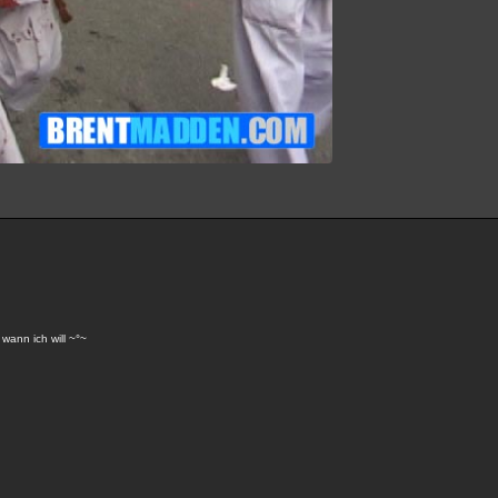
 wann ich will ~°~