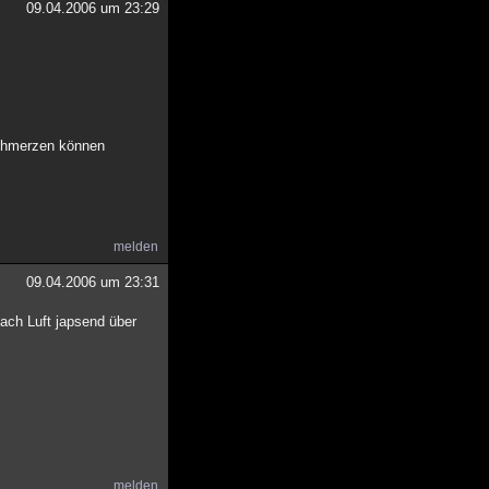
09.04.2006 um 23:29
 Schmerzen können
melden
09.04.2006 um 23:31
nach Luft japsend über
melden