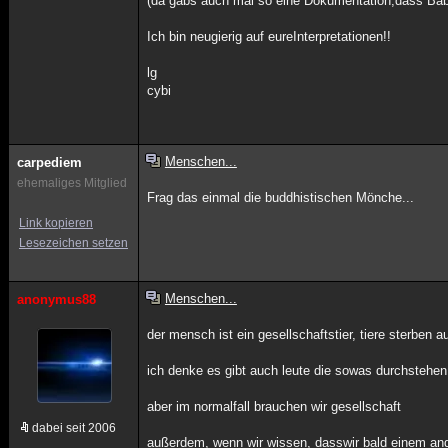
(da gabs auch mal so eine Dokumentation,dass Bab
Ich bin neugierig auf eureInterpretationen!!
lg
cybi
Menschen...
carpediem
ehemaliges Mitglied
Frag das einmal die buddhistischen Mönche...
Link kopieren
Lesezeichen setzen
Menschen...
anonymus88
der mensch ist ein gesellschaftstier, tiere sterben
ich denke es gibt auch leute die sowas durchstehen
aber im normalfall brauchen wir gesellschaft
dabei seit 2006
außerdem, wenn wir wissen, dasswir bald einem an