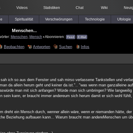
s
Videos
Statistiken
Chat
Wiki
Neuig
le
Spiritualität
Verschwörungen
Technologie
Ufologie
Menschen...
wörter:
Menschen
,
Mensch
▪ Abonnieren:
Feed
E-Mail
Beobachten
Antworten
Suchen
Infos
a sah ich so aus dem Fenster und sah mirso verlassene Tankstellen und verl
n man da allein herum geht und keiner da ist.".. "was wenn man ganzalleine auf
Waswürde man mit sich anfangen? Würde man sich umbringen? Wie langweilig 
n sein kann, er braucht immer andereum sich herum damit er sich wohl fühlt,
m dreht ein Mensch durch, wenner allein wäre, wenn er niemanden hätte, der f
iche Beziehung aufbauen kann... Warum braucht man andereMenschen um üb