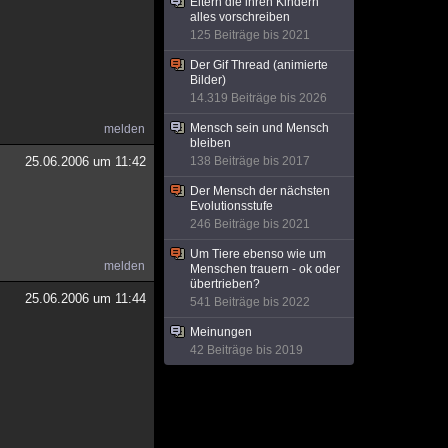
Eltern die ihren Kindern
alles vorschreiben
125 Beiträge bis 2021
Der Gif Thread (animierte
Bilder)
14.319 Beiträge bis 2026
Mensch sein und Mensch
melden
bleiben
25.06.2006 um 11:42
138 Beiträge bis 2017
Der Mensch der nächsten
Evolutionsstufe
246 Beiträge bis 2021
Um Tiere ebenso wie um
melden
Menschen trauern - ok oder
übertrieben?
25.06.2006 um 11:44
541 Beiträge bis 2022
Meinungen
42 Beiträge bis 2019