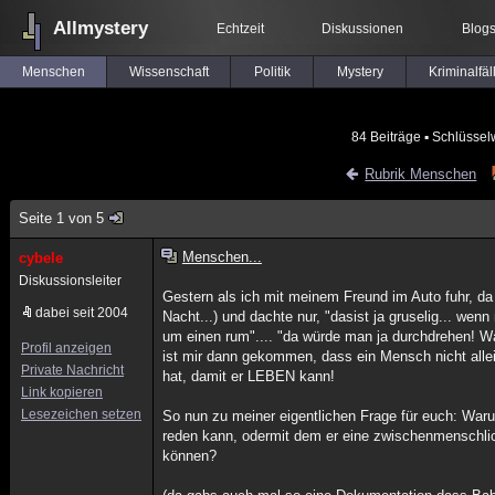
Allmystery
Echtzeit
Diskussionen
Blog
Menschen
Wissenschaft
Politik
Mystery
Kriminalfäl
84 Beiträge
▪ Schlüssel
Rubrik Menschen
Seite 1 von 5
Menschen...
cybele
Diskussionsleiter
Gestern als ich mit meinem Freund im Auto fuhr, d
dabei seit 2004
Nacht...) und dachte nur, "dasist ja gruselig... wen
um einen rum".... "da würde man ja durchdrehen! 
Profil anzeigen
ist mir dann gekommen, dass ein Mensch nicht allei
Private Nachricht
hat, damit er LEBEN kann!
Link kopieren
Lesezeichen setzen
So nun zu meiner eigentlichen Frage für euch: Waru
reden kann, odermit dem er eine zwischenmenschl
können?