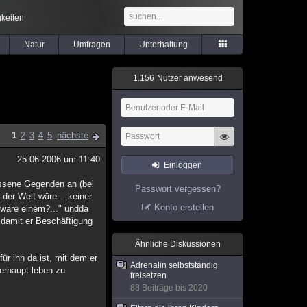
keiten
Natur
Umfragen
Unterhaltung
1
.
1
5
6
Nutzer anwesend
1
2
3
4
5
nächste
25.06.2006 um 11:40
Einloggen
assene Gegenden an (bei
Passwort vergessen?
 der Welt wäre... keiner
Konto erstellen
wäre einem?..." undda
 damit er Beschäftigung
Ähnliche Diskussionen
ür ihn da ist, mit dem er
Adrenalin selbstständig
erhaupt leben zu
freisetzen
88 Beiträge bis 2020