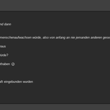
und dann
e menschenaufwachsen würde, also von anfang an nie jemanden anderen gese
araus
würde?
ebthaben
haft eingebunden wurden