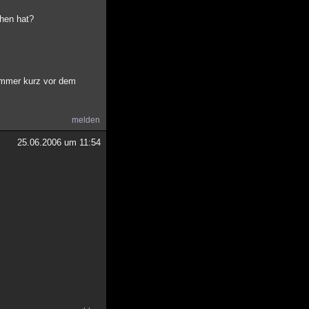
hen hat?
 immer kurz vor dem
melden
25.06.2006 um 11:54