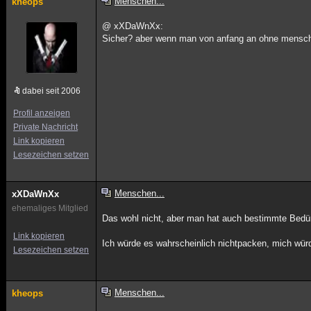
Menschen...
kheops
@ xXDaWnXx:
Sicher? aber wenn man von anfang an ohne mensche
dabei seit 2006
Profil anzeigen
Private Nachricht
Link kopieren
Lesezeichen setzen
Menschen...
xXDaWnXx
ehemaliges Mitglied
Das wohl nicht, aber man hat auch bestimmte Bedürfn
Link kopieren
Ich würde es wahrscheinlich nichtpacken, mich wür
Lesezeichen setzen
Menschen...
kheops