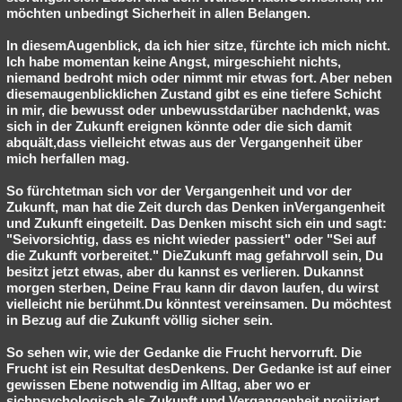
möchten unbedingt Sicherheit in allen Belangen.
In diesemAugenblick, da ich hier sitze, fürchte ich mich nicht.
Ich habe momentan keine Angst, mirgeschieht nichts,
niemand bedroht mich oder nimmt mir etwas fort. Aber neben
diesemaugenblicklichen Zustand gibt es eine tiefere Schicht
in mir, die bewusst oder unbewusstdarüber nachdenkt, was
sich in der Zukunft ereignen könnte oder die sich damit
abquält,dass vielleicht etwas aus der Vergangenheit über
mich herfallen mag.
So fürchtetman sich vor der Vergangenheit und vor der
Zukunft, man hat die Zeit durch das Denken inVergangenheit
und Zukunft eingeteilt. Das Denken mischt sich ein und sagt:
"Seivorsichtig, dass es nicht wieder passiert" oder "Sei auf
die Zukunft vorbereitet." DieZukunft mag gefahrvoll sein, Du
besitzt jetzt etwas, aber du kannst es verlieren. Dukannst
morgen sterben, Deine Frau kann dir davon laufen, du wirst
vielleicht nie berühmt.Du könntest vereinsamen. Du möchtest
in Bezug auf die Zukunft völlig sicher sein.
So sehen wir, wie der Gedanke die Frucht hervorruft. Die
Frucht ist ein Resultat desDenkens. Der Gedanke ist auf einer
gewissen Ebene notwendig im Alltag, aber wo er
sichpsychologisch als Zukunft und Vergangenheit projiziert