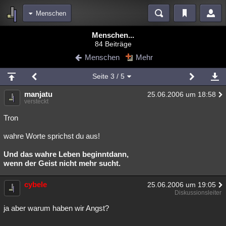
Menschen
Bereiche
Menschen...
84 Beiträge
Echtzeit
Diskussionen
Blogs
Videos
Statistiken
Menschen
Mehr
Chat
Wiki
Neuigkeiten
2
Seite
3
/ 5
meine Rubriken
manjatu
25.06.2006 um 18:58
Menschen
Wissenschaft
Politik
Mystery
Kriminalfälle
versteckt
Spiritualität
Verschwörungen
Technologie
Ufologie
Tron
wahre Worte sprichst du aus!
Natur
Umfragen
Unterhaltung
weitere Rubriken
Und das wahre Leben beginntdann,
wenn der Geist nicht mehr sucht.
Philosophie
Träume
Orte
Esoterik
Literatur
cybele
25.06.2006 um 19:05
Astronomie
Helpdesk
Gruppen
Gaming
Filme
Diskussionsleiter
Musik
Clash
Verbesserungen
Allmystery
English
ja aber warum haben wir Angst?
Übersichten