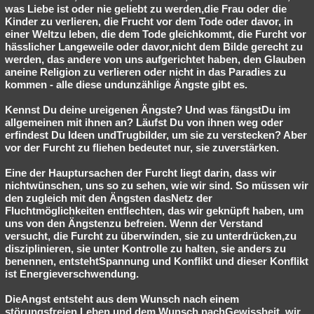
was Liebe ist oder nie geliebt zu werden,die Frau oder die
Kinder zu verlieren, die Frucht vor dem Tode oder davor, in
einer Weltzu leben, die dem Tode gleichkommt, die Furcht vor
hässlicher Langeweile oder davor,nicht dem Bilde gerecht zu
werden, das andere von uns aufgerichtet haben, den Glauben
aneine Religion zu verlieren oder nicht in das Paradies zu
kommen - alle diese undunzählige Ängste gibt es.
Kennst Du deine ureigenen Ängste? Und was fängstDu im
allgemeinen mit ihnen an? Läufst Du von ihnen weg oder
erfindest Du Ideen undTrugbilder, um sie zu verstecken? Aber
vor der Furcht zu fliehen bedeutet nur, sie zuverstärken.
Eine der Hauptursachen der Furcht liegt darin, dass wir
nichtwünschen, uns so zu sehen, wie wir sind. So müssen wir
den zugleich mit den Ängsten dasNetz der
Fluchtmöglichkeiten entflechten, das wir geknüpft haben, um
uns von den Ängstenzu befreien. Wenn der Verstand
versucht, die Furcht zu überwinden, sie zu unterdrücken,zu
disziplinieren, sie unter Kontrolle zu halten, sie anders zu
benennen, entstehtSpannung und Konflikt und dieser Konflikt
ist
Energieverschwendung.
DieAngst entsteht aus dem Wunsch nach einem
störungsfreien Leben und dem Wunsch nachGewissheit, wir