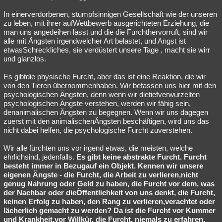
In einerverdorbenen, stumpfsinnigen Gesellschaft wie der unseren
zu leben, mit ihrer aufWettbewerb ausgerichteten Erziehung, die
man uns angedeihen lässt und die die Furchthervorruft, sind wir
alle mit Ängsten irgendwelcher Art belastet, und Angst ist
etwasSchreckliches, sie verdüstert unsere Tage , macht sie wirr
und glanzlos.
Es gibtdie physische Furcht, aber das ist eine Reaktion, die wir
von den Tieren übernommenhaben. Wir befassen uns hier mit den
psychologischen Ängsten, denn wenn wir dietiefverwurzelten
psychologischen Ängste verstehen, werden wir fähig sein,
denanimalischen Ängsten zu begegnen. Wenn wir uns dagegen
zuerst mit den animalischenÄngsten beschäftigen, wird uns das
nicht dabei helfen, die psychologische Furcht zuverstehen.
Wir alle fürchten uns vor irgend etwas, die meisten, welche
ehrlichsind, jedenfalls.
Es gibt keine abstrakte Furcht. Furcht
besteht immer in Bezugauf ein Objekt. Kennen wir unsere
eigenen Ängste - die Furcht, die Arbeit zu verlieren,nicht
genug Nahrung oder Geld zu haben, die Furcht vor dem, was
der Nachbar oder dieÖffentlichkeit von uns denkt, die Furcht,
keinen Erfolg zu haben, den Rang zu verlieren,verachtet oder
lächerlich gemacht zu werden? Da ist die Furcht vor Kummer
und Krankheit,vor Willkür, die Furcht, niemals zu erfahren,