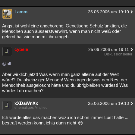
Besucht
Teilgenommen
Alle
Neue
Geschlossen
Lamm
25.06.2006 um 19:10
Lesenswert
Schlüsselwörter
Angst ist wohl eine angeborene, Genetische Schutzfunktion, die
Menschen auch äusserstverwirrt, wenn man nicht weiß oder
gelernt hat wie man mit ihr umgeht.
cybele
25.06.2006 um 19:11
Diskussionsleiter
@all
Aber wirklich jetzt! Was wenn man ganz alleine auf der Welt
wäre!? Du alseinziger Mensch! Wenn irgendetwas den Rest der
Menschheit ausgelöscht hätte und du übrigbleiben würdest! Was
würdest du machen?
xXDaWnXx
25.06.2006 um 19:13
ehemaliges Mitglied
Ich würde alles das machen wozu ich schon immer Lust hatte ...
bestraft werden könnt ichja dann nicht