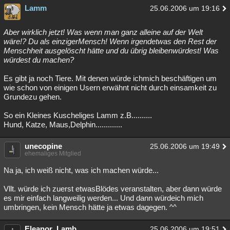
Lamm
25.06.2006 um 19:16
Aber wirklich jetzt! Was wenn man ganz alleine auf der Welt
wäre!? Du als einzigerMensch! Wenn irgendetwas den Rest der
Menschheit ausgelöscht hätte und du übrig bleibenwürdest! Was
würdest du machen?
Es gibt ja noch Tiere. Mit denen würde ichmich beschäftigen um
wie schon von einigen Usern erwähnt nicht durch einsamkeit zu
Grundezu gehen.
So ein Kleines Kuscheliges Lamm z.B..........
Hund, Katze, Maus,Delphin.............
unecopine
25.06.2006 um 19:49
ehemaliges Mitglied
Na ja, ich weiß nicht, was ich machen würde...
Vllt. würde ich zuerst etwasBlödes veranstalten, aber dann würde
es mir einfach langweilig werden... Und dann würdeich mich
umbringen, kein Mensch hätte ja etwas dagegen. ^^
Eleanor_Lamb
25.06.2006 um 19:51