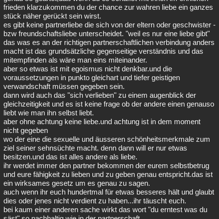
frieden klarzukommen du der chance zur wahren liebe ein ganzes
stück näher gerückt sein wirst.
es gibt keine partnerliebe die sich von der eltern oder geschwister -
bzw freundschaftsliebe unterscheidet. "weil es nur eine liebe gibt"
das was es an der richtigen partnerschaftlichen verbindung anders
macht ist das grundsätzliche gegenseitige verständnis und das
mitempfinden als wäre man eins miteinander.
aber so etwas ist mit egoismus nicht denkbar.und die
voraussetzungen in punkto gleichart und tiefer geistigen
verwandschaft müssen gegeben sein.
dann wird auch das "sich verlieben" zu einem augenblick der
gleichzeitigkeit und es ist keine frage ob der andere einen genauso
liebt wie man ihn selbst liebt.
aber ohne achtung keine liebe.und achtung ist in dem moment
nicht gegeben
wo der eine die sexuelle und äusseren schönheitsmerkmale zum
ziel seiner sehnsüchte macht. denn dann will er nur etwas
besitzen.und das ist alles andere als liebe.
ihr werdet immer den partner bekommen der eurem selbstbetrug
und eure fähigkeit zu lieben und zu geben genau entspricht.das ist
ein wirksames gesetz um es genau zu sagen.
auch wenn ihr euch hundertmal für etwas besseres hält und glaubt
dies oder jenes nicht verdient zu haben...ihr täuscht euch.
bei kaum einer anderen sache wirkt das wort "du erntest was du
säst" so nachhaltig wie in der partnerschaft.