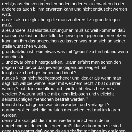
recht,dasselbe von irgendjemanden anderes zu erwarten.da der
andere es auch bi ihm erwarten kann und nicht entäuscht werden
wird.
das ist also die gleichung die man zuallererst zu grunde legen
muß.
alles andere ist selbsttäuschung.man muß so weit kommen,daß
man sich selbst an die stelle des jeweiligen gegenüber versetzen
kann um ihm das angedeihen zu lassen was man sich an seiner
stelle wünschen würde.
grundsätzlich ist liebe etwas was mit "geben" zu tun hat.und wenn
man dies tut
...und zwar ohne hintergdanken....dann erfährt man schon den
segen noch bevor das jeweilige gegenüber reagiert hat.
klingt es zu hochgestochen und ideal ?
nun,es klingt nicht hochgestochener und idealer als wenn man
sagt "ich will die wahre liebe" mit welchem recht ? bist du ihrer
würdig ? hat deine idealfrau nicht vielleicht etwas besseres
verdient ? warum soll sie mit einem lieblosen und vielleicht
selbstsüchtigen menschen bestraft werden ?
kannst du auch geben was du erwartest und verlangst ?
darüber sollten sich die meisten menschen erst mal im klaren
werden.
dein schicksal gibt die immer wieder menschen in deine
umgebung mit denen du lernen mußt klar zu kommen.sie sind
genau so geartet,daß wenn du es schaffst mit ihnen im ehrlichen