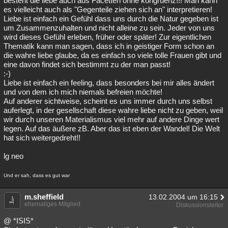
besteht die liebe auch aus Facetten ohne kongruenz!!! Man kann
es vielleicht auch als "Gegenteile ziehen sich an" interpretieren!
Liebe ist einfach ein Gefühl dass uns durch die Natur gegeben ist
um Zusammenzuhalten und nicht alleine zu sein. Jeder von uns
wird dieses Gefühl erleben, früher oder später! Zur eigentlichen
Thematik kann man sagen, dass ich in geistiger Form schon an
die wahre liebe glaube, da es einfach so viele tolle Frauen gibt und
eine davon findet sich bestimmt zu der man passt!
:-)
Liebe ist einfach ein feeling, dass besonders bei mir alles ändert
und von dem ich mich niemals befreien möchte!
Auf anderer sichtweise, scheint es uns immer durch uns selbst
auferlegt, in der gesellschaft diese wahre liebe nicht zu geben, weil
wir durch unseren Materialismus viel mehr auf andere Dinge wert
legen. Auf das äußere zB. Aber das ist eben der Wandel! Die Welt
hat sich weitergedreht!!
lg neo
Und er sah, dass es gut war
m.sheffield
13.02.2004 um 16:15
ehemaliges Mitglied
Diskussionsleiter
@ *ISIS*