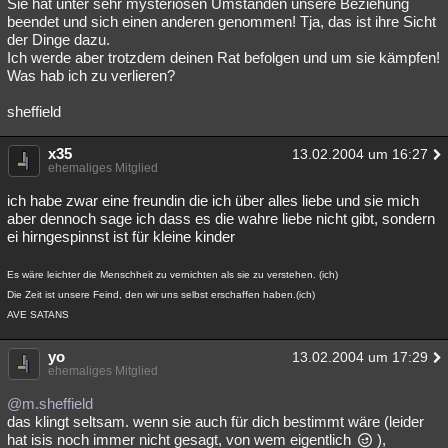
Sie hat unter sehr mysteriösen Umständen unsere Beziehung
beendet und sich einen anderen genommen! Tja, das ist ihre Sicht
der Dinge dazu.
Ich werde aber trotzdem deinen Rat befolgen und um sie kämpfen!
Was hab ich zu verlieren?
sheffield
x35
13.02.2004 um 16:27
ehemaliges Mitglied
ich habe zwar eine freundin die ich über alles liebe und sie mich
aber dennoch sage ich dass es die wahre liebe nicht gibt, sondern
ei hirngespinnst ist für kleine kinder
Es wäre leichter die Menschheit zu vernichten als sie zu verstehen. (ich)
Die Zeit ist unsere Feind, den wir uns selbst erschaffen haben.(ich)
AVE SATANS
yo
13.02.2004 um 17:29
ehemaliges Mitglied
@m.sheffield
das klingt seltsam. wenn sie auch für dich bestimmt wäre (leider
hat isis noch immer nicht gesagt, von wem eigentlich
),