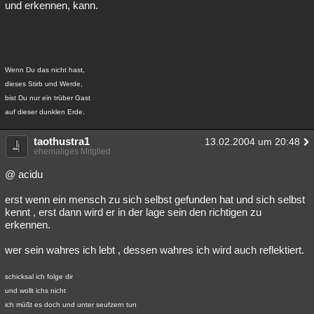
und erkennen, kann.
Wenn Du das nicht hast,
dieses Stirb und Werde,
bist Du nur ein trüber Gast
auf dieser dunklen Erde.
taothustra1
13.02.2004 um 20:48
ehemaliges Mitglied
@ acidu
erst wenn ein mensch zu sich selbst gefunden hat und sich selbst
kennt , erst dann wird er in der lage sein den richtigen zu
erkennen.
wer sein wahres ich lebt , dessen wahres ich wird auch reflektiert.
schicksal ich folge dir
und wollt ichs nicht
ich müßt es doch und unter seufzern tun