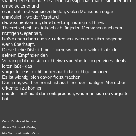
Wahre Liebe und nur sie alleine ist ewig - das macht sie aber auch
umso seltener und
Besucht
Teilgenommen
Alle
Neue
Geschlossen
es ist sehr schwer sie zu finden, vielen Menschen sogar
unmöglich - wo der Verstand
Lesenswert
Schlüsselwörter
dazwischenkommt, da ist die Empfindung nicht frei.
Theoretisch gibt es tatsächlich für jeden Menschen auch den
richtigen Gegenpart,
bloß diesen dann auch zu erkennen, wenn man ihm begegnet ....
wenn überhaupt.
Diese Liebe läßt sich nur finden, wenn man wirklich absolut
seinem Empfinden den
Vorrang gibt und sich nicht etwa von Vorstellungen eines Ideals
leiten läßt - das
vorgestellte ist nicht immer auch das richtige für einen.
Es ist wichtig, sich davon freizumachen.
Denn nur, wer hier frei ist, ist auch frei, den richtigen Menschen
erkennen zu können
und der muß nicht dem entsprechen, was man sich so vorgestellt
hat.
Wenn Du das nicht hast,
dieses Stirb und Werde,
bist Du nur ein trüber Gast