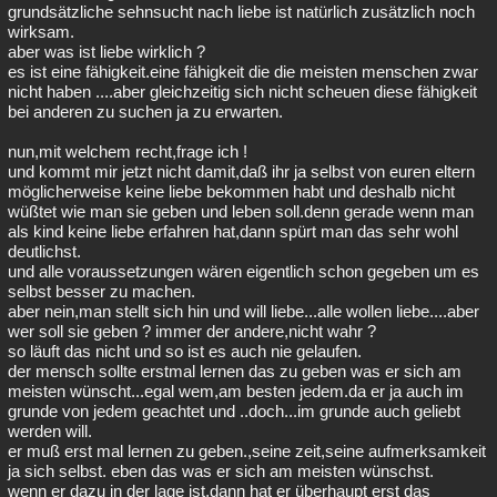
grundsätzliche sehnsucht nach liebe ist natürlich zusätzlich noch
wirksam.
aber was ist liebe wirklich ?
es ist eine fähigkeit.eine fähigkeit die die meisten menschen zwar
nicht haben ....aber gleichzeitig sich nicht scheuen diese fähigkeit
bei anderen zu suchen ja zu erwarten.
nun,mit welchem recht,frage ich !
und kommt mir jetzt nicht damit,daß ihr ja selbst von euren eltern
möglicherweise keine liebe bekommen habt und deshalb nicht
wüßtet wie man sie geben und leben soll.denn gerade wenn man
als kind keine liebe erfahren hat,dann spürt man das sehr wohl
deutlichst.
und alle voraussetzungen wären eigentlich schon gegeben um es
selbst besser zu machen.
aber nein,man stellt sich hin und will liebe...alle wollen liebe....aber
wer soll sie geben ? immer der andere,nicht wahr ?
so läuft das nicht und so ist es auch nie gelaufen.
der mensch sollte erstmal lernen das zu geben was er sich am
meisten wünscht...egal wem,am besten jedem.da er ja auch im
grunde von jedem geachtet und ..doch...im grunde auch geliebt
werden will.
er muß erst mal lernen zu geben.,seine zeit,seine aufmerksamkeit
ja sich selbst. eben das was er sich am meisten wünschst.
wenn er dazu in der lage ist,dann hat er überhaupt erst das