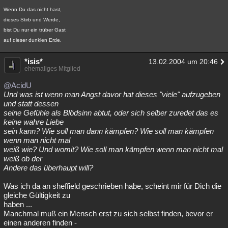
Wenn Du das nicht hast,
dieses Stirb und Werde,
bist Du nur ein trüber Gast
auf dieser dunklen Erde.
*isis*
13.02.2004 um 20:46
ehemaliges Mitglied
@AcidU
Und was ist wenn man Angst davor hat dieses "viele" aufzugeben
und statt dessen
seine Gefühle als Blödsinn abtut, oder sich selber zuredet das es
keine wahre Liebe
sein kann? Wie soll man dann kämpfen? Wie soll man kämpfen
wenn man nicht mal
weiß wie? Und womit? Wie soll man kämpfen wenn man nicht mal
weiß ob der
Andere das überhaupt will?
Was ich da an sheffield geschrieben habe, scheint mir für Dich die
gleiche Gültigkeit zu
haben ...
Manchmal muß ein Mensch erst zu sich selbst finden, bevor er
einen anderen finden -