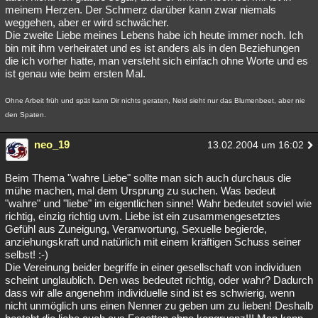
meinem Herzen. Der Schmerz darüber kann zwar niemals
weggehen, aber er wird schwächer.
Die zweite Liebe meines Lebens habe ich heute immer noch. Ich
bin mit ihm verheiratet und es ist anders als in den Beziehungen
die ich vorher hatte, man versteht sich einfach ohne Worte und es
ist genau wie beim ersten Mal.
Ohne Arbeit früh und spät kann Dir nichts geraten, Neid sieht nur das Blumenbeet, aber nie
den Spaten.
neo_19
13.02.2004 um 16:02
Beim Thema "wahre Liebe" sollte man sich auch durchaus die
mühe machen, mal dem Ursprung zu suchen. Was bedeut
"wahre" und "liebe" im eigentlichen sinne! Wahr bedeutet soviel wie
richtig, einzig richtig uvm. Liebe ist ein zusammengesetztes
Gefühl aus Zuneigung, Veranwortung, Sexuelle begierde,
anziehungskraft und natürlich mit einem kräftigen Schuss seiner
selbst! :-)
Die Vereinung beider begriffe in einer gesellschaft von individuen
scheint unglaublich. Den was bedeutet richtig, oder wahr? Dadurch
dass wir alle angenehm individuelle sind ist es schwierig, wenn
nicht unmöglich uns einen Nenner zu geben um zu lieben! Deshalb