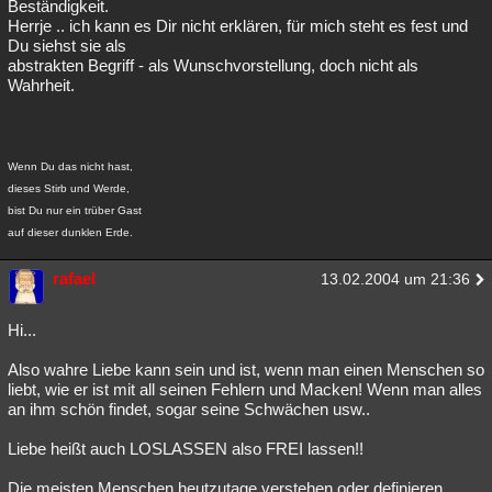
Beständigkeit.
Herrje .. ich kann es Dir nicht erklären, für mich steht es fest und
Du siehst sie als
abstrakten Begriff - als Wunschvorstellung, doch nicht als
Wahrheit.
Wenn Du das nicht hast,
dieses Stirb und Werde,
bist Du nur ein trüber Gast
auf dieser dunklen Erde.
rafael
13.02.2004 um 21:36
Hi...
Also wahre Liebe kann sein und ist, wenn man einen Menschen so
liebt, wie er ist mit all seinen Fehlern und Macken! Wenn man alles
an ihm schön findet, sogar seine Schwächen usw..
Liebe heißt auch LOSLASSEN also FREI lassen!!
Die meisten Menschen heutzutage verstehen oder definieren