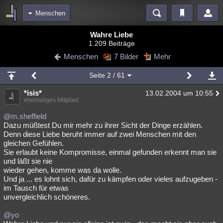
Menschen
Bereiche
Wahre Liebe
1.209 Beiträge
Echtzeit
Diskussionen
Blogs
Videos
Statistiken
Menschen
7 Bilder
Mehr
Chat
Wiki
Neuigkeiten
3
Seite
2
/ 61
meine Rubriken
*isis*
13.02.2004 um 10:55
Menschen
Wissenschaft
Politik
Mystery
Kriminalfälle
ehemaliges Mitglied
Spiritualität
Verschwörungen
Technologie
Ufologie
@m.sheffield
Dazu müßtest Du mir mehr zu ihrer Sicht der Dinge erzählen.
Denn diese Liebe beruht immer auf zwei Menschen mit den
Natur
Umfragen
Unterhaltung
gleichen Gefühlen.
weitere Rubriken
Sie erlaubt keine Kompromisse, einmal gefunden erkennt man sie
und läßt sie nie
Philosophie
Träume
Orte
Esoterik
Literatur
wieder gehen, komme was da wolle.
Und ja ... es lohnt sich, dafür zu kämpfen oder vieles aufzugeben -
Astronomie
Helpdesk
Gruppen
Gaming
Filme
im Tausch für etwas
unvergleichlich schöneres.
Musik
Clash
Verbesserungen
Allmystery
English
@yo
Übersichten