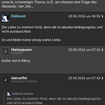
unrecht, schwieriges Thema, m.E. am ehesten eine Frage des
Besucht
Teilgenommen
Alle
Neue
Geschlossen
Abstands / der Zeit...
Lesenswert
Schlüsselwörter
Kältezeit
20.06.2016 um 06:55
Die Liebe zu meinem Kind, denn die ist absolut bedingungslos und
nicht austauschbar.
Ist und bleibt meine einzig wahre Liebe.
Harleyqueen
20.06.2016 um 07:31
versteckt
Außer durch Allmy.
datrueffel
20.06.2016 um 07:43
ehemaliges Mitglied
Kältezeit schrieb:
Die Liebe zu meinem Kind, denn die ist absolut bedingungslos
und nicht austauschbar.