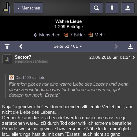
Menschen
Bereiche
Wahre Liebe
1.209 Beiträge
Echtzeit
Diskussionen
Blogs
Videos
Statistiken
Menschen
7 Bilder
Mehr
Chat
Wiki
Neuigkeiten
Seite
61
/ 61
meine Rubriken
Sector7
20.06.2016 um 01:24
Menschen
Wissenschaft
Politik
Mystery
Kriminalfälle
ehemaliges Mitglied
Spiritualität
Verschwörungen
Technologie
Ufologie
Dini1909 schrieb:
Natur
Umfragen
Unterhaltung
Für mich gibt es nur eine wahre Liebe des Lebens und wenn
diese zerbricht durch was für Faktoren auch immer, gibt
weitere Rubriken
danach nur noch "Ersatz"
Philosophie
Träume
Orte
Esoterik
Literatur
Naja," irgendwelche" Faktoren beenden vllt. echte Verliebtheit, aber
nicht die Liebe des Lebens...
Astronomie
Helpdesk
Gruppen
Gaming
Filme
Dennoch kann diese ja beendet werden quasi ohne dass sie je
zerbrochen wäre... zB durch Tod oder wirklich extreme berufliche
Musik
Clash
Verbesserungen
Allmystery
English
Gründe, wo selbst gewollte bzw. ersehnte Nähe leider unmöglich
ist... allerdings hast du mit dem "Ersatz" auch nicht so ganz
Übersichten