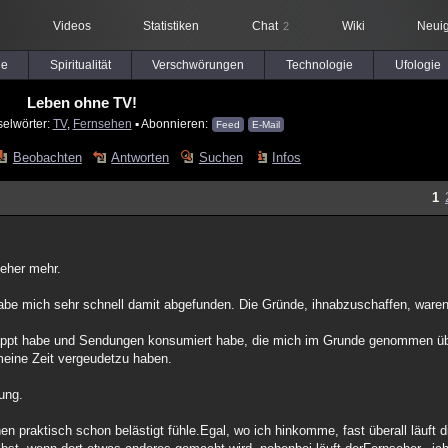
Videos
Statistiken
Chat
Wiki
Neuig
2
le
Spiritualität
Verschwörungen
Technologie
Ufologie
Leben ohne TV!
selwörter:
TV
,
Fernsehen
▪ Abonnieren:
Feed
E-Mail
Beobachten
Antworten
Suchen
Infos
1
seher mehr.
be mich sehr schnell damit abgefunden. Die Gründe, ihnabzuschaffen, waren v
zappt habe und Sendungen konsumiert habe, die mich im Grunde genommen übe
meine Zeit vergeudetzu haben.
ung.
n praktisch schon belästigt fühle.Egal, wo ich hinkomme, fast überall läuft 