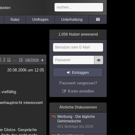
keiten
Natur
Umfragen
Unterhaltung
1
.
0
5
8
Nutzer anwesend
2
3
11
...
16
nächste
20.08.2006 um 12:05
Einloggen
Passwort vergessen?
Konto erstellen
ielfältig.
rhauptnicht interessiert
Ähnliche Diskussionen
Werbung - Die tägliche
Gehirnwäsche
601 Beiträge bis 2026
die Glotze. Gespräche