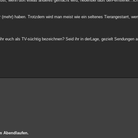
st, wenn dort etwas anderes gemacht wird, nebenbei läuft derFernseher...ich
er (mehr) haben. Trotzdem wird man meist wie ein seltenes Tierangestarrt, w
t ihr euch als TV-süchtig bezeichnen? Seid ihr in derLage, gezielt Sendunge
m Abendlaufen.