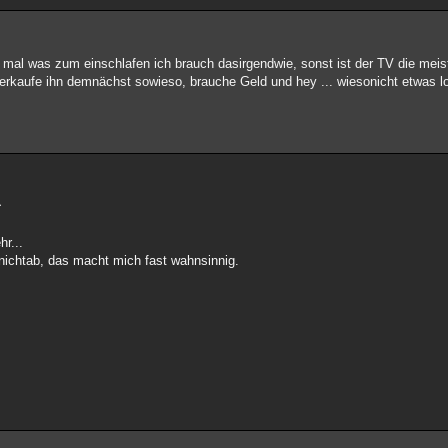
mal was zum einschlafen ich brauch dasirgendwie, sonst ist der TV die meis
 verkaufe ihn demnächst sowieso, brauche Geld und hey ... wiesonicht etwas l
^
hr...
nichtab, das macht mich fast wahnsinnig.