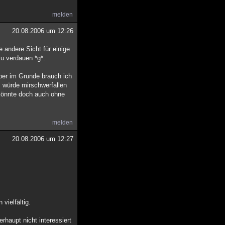
melden
20.08.2006 um 12:26
 andere Sicht für einige
zu verdauen *g*.
aber im Grunde brauch ich
m würde mirschwerfallen
 könnte doch auch ohne
melden
20.08.2006 um 12:27
vielfältig.
haupt nicht interessiert