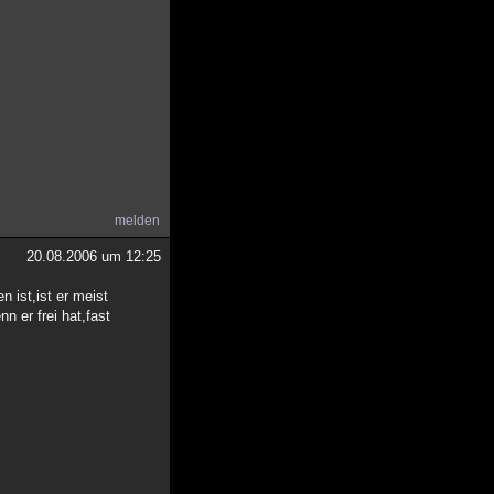
melden
20.08.2006 um 12:25
 ist,ist er meist
n er frei hat,fast