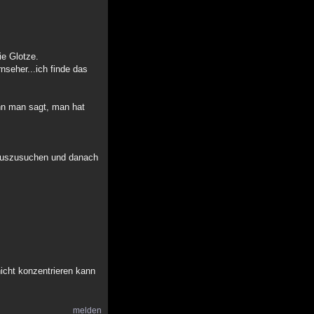
ie Glotze.
seher...ich finde das
enn man sagt, man hat
n auszusuchen und danach
icht konzentrieren kann
melden