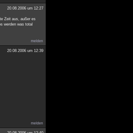
20.08.2006 um 12:27
te Zeit aus, außer es
os werden was total
melden
20.08.2006 um 12:39
melden
20.08.2006 um 12:40