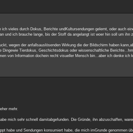
 ich vieles durch Dokus, Berichte undKultursendungen gelernt, oder auch eine
an und ich brauche lange, bis der Stoff da angelangt ist woer hin soll um ihn 
eguckt, wegen der anfallsauslösenden Wirkung die der Bildschirm haben kann,
nige Dingewie Tierdokus, Geschichtsdokus oder wissenschaftliche Berichte...h
men von Information dochein recht visueller Mensch bin...aber ich denke ich
seher mehr.
be mich sehr schnell damitabgefunden. Die Gründe, ihn abzuschaffen, waren 
zappt habe und Sendungen konsumiert habe, die mich imGrunde genommen über