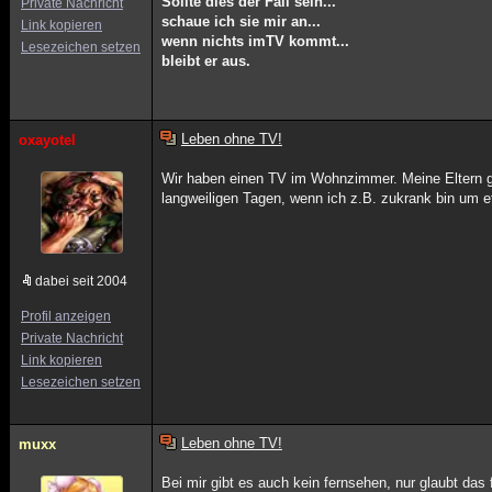
Sollte dies der Fall sein...
Private Nachricht
schaue ich sie mir an...
Link kopieren
wenn nichts imTV kommt...
Lesezeichen setzen
bleibt er aus.
Leben ohne TV!
oxayotel
Wir haben einen TV im Wohnzimmer. Meine Eltern g
langweiligen Tagen, wenn ich z.B. zukrank bin um 
dabei seit 2004
Profil anzeigen
Private Nachricht
Link kopieren
Lesezeichen setzen
Leben ohne TV!
muxx
Bei mir gibt es auch kein fernsehen, nur glaubt da