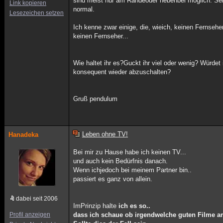
sind meist nur am Randeoder nebenbei möglich. Selb
Link kopieren
normal.
Lesezeichen setzen
Ich kenne zwar einige, die, wieich, keinen Fernseh
keinen Fernseher...
Wie haltet ihr es?Guckt ihr viel oder wenig? Würde
konsequent wieder abzuschalten?
Gruß pendulum
Leben ohne TV!
Hanadeka
Bei mir zu Hause habe ich keinen TV...
und auch kein Bedürfnis danach.
Wenn ichjedoch bei meinem Partner bin..
passiert es ganz von allein.
dabei seit 2006
ImPrinzip halte
ich es so..
Profil anzeigen
dass ich schaue ob irgendwelche guten Filme a