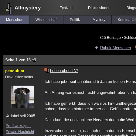
Allmystery
Echtzeit
Diskussionen
Blogs
Menschen
Wissenschaft
Politik
Mystery
Kriminalfäl
315 Beiträge
▪ Schlüs
Rubrik Menschen
Seite 1 von 16
Leben ohne TV!
pendulum
Diskussionsleiter
Ich habe jetzt seit annähernd 5 Jahren keinen Fern
Am Anfang war esnoch recht ungewohnt, aber ich ha
Ich habe gemerkt, dass ich wahllos hin- undherge
haben, dass ich hinterher immer das Gefühl hatte, 
dabei seit 2005
Dazu kam die unglaubliche Nerverei durch die Werb
Profil anzeigen
Inzwischen ist es so, dass ich mich durchs Fernsehe
Private Nachricht