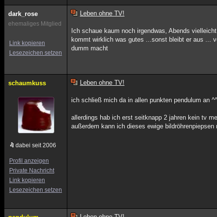
Leben ohne TV!
dark_rose
ehemaliges Mitglied
Ich schaue kaum noch irgendwas, Abends vielleicht 
kommt wirklich was gutes ...sonst bleibt er aus ...
Link kopieren
dumm macht
Lesezeichen setzen
Leben ohne TV!
schaumkuss
ich schließ mich da in allen punkten pendulum an ^
allerdings hab ich erst seitknapp 2 jahren kein tv me
außerdem kann ich dieses ewige bildröhrenpiepsen 
dabei seit 2006
Profil anzeigen
Private Nachricht
Link kopieren
Lesezeichen setzen
Leben ohne TV!