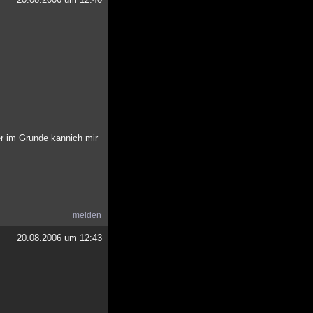
r im Grunde kannich mir
melden
20.08.2006 um 12:43