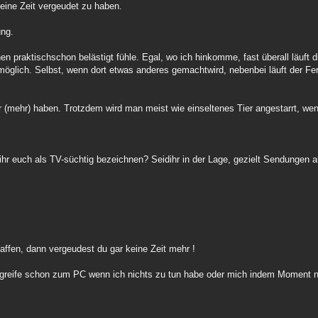
eine Zeit vergeudet zu haben.
ung.
n praktischschon belästigt fühle. Egal, wo ich hinkomme, fast überall läuft d
glich. Selbst, wenn dort etwas anderes gemachtwird, nebenbei läuft der Fern
er (mehr) haben. Trotzdem wird man meist wie einseltenes Tier angestarrt, w
t ihr euch als TV-süchtig bezeichnen? Seidihr in der Lage, gezielt Sendunge
ffen, dann vergeudest du gar keine Zeit mehr !
 greife schon zum PC wenn ich nichts zu tun habe oder mich indem Moment n