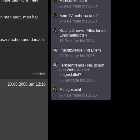
 finde das nicht mehr
Fernsehkonsum
259 Beiträge bis 2008
Kein TV mehr-na und?
enn man sagt, man hat
248 Beiträge bis 2020
Reality Shows - Alles für die
Einschaltquoten
n auszusuchen und danach
16 Beiträge bis 2004
Fruchtzwerge und Eltern
38 Beiträge bis 2006
Fernsehtrends - Na, schon
das Wohnzimmer
melden
umgestaltet?
65 Beiträge bis 2006
20.08.2006 um 12:16
Film gesucht
974 Beiträge bis 2026