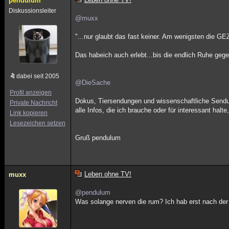
pendulum
Diskussionsleiter
@muxx
"...nur glaubt das fast keiner. Am wenigsten die GE
Das habeich auch erlebt...bis die endlich Ruhe geg
dabei seit 2005
@DieSache
Profil anzeigen
Dokus, Tiersendungen und wissenschaftliche Sendun
Private Nachricht
alle Infos, die ich brauche oder für interessant hal
Link kopieren
Lesezeichen setzen
Gruß pendulum
Leben ohne TV!
muxx
@pendulum
Was solange nerven die rum? Ich hab erst nach d