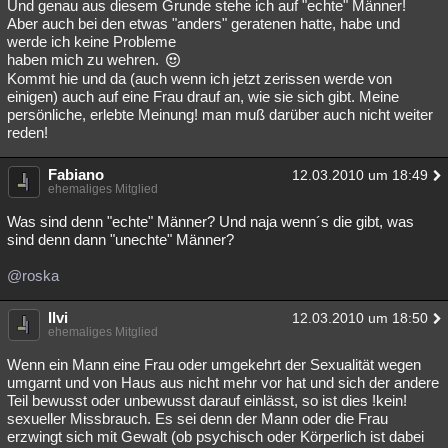
Und genau aus diesem Grunde stehe ich auf "echte" Männer!
Aber auch bei den etwas "anders" geratenen hatte, habe und
werde ich keine Probleme
haben mich zu wehren.
Kommt hie und da (auch wenn ich jetzt zerissen werde von
einigen) auch auf eine Frau drauf an, wie sie sich gibt. Meine
persönliche, erlebte Meinung! man muß darüber auch nicht weiter
reden!
Fabiano
12.03.2010 um 18:49
ehemaliges Mitglied
Was sind denn "echte" Männer? Und naja wenn´s die gibt, was
sind denn dann "unechte" Männer?
@roska
Ilvi
12.03.2010 um 18:50
ehemaliges Mitglied
Wenn ein Mann eine Frau oder umgekehrt der Sexualität wegen
umgarnt und von Haus aus nicht mehr vor hat und sich der andere
Teil bewusst oder unbewusst darauf einlässt, so ist dies !kein!
sexueller Missbrauch. Es sei denn der Mann oder die Frau
erzwingt sich mit Gewalt (ob psychisch oder Körperlich ist dabei