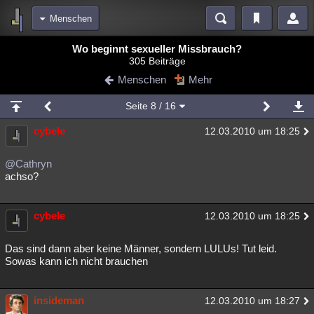
Menschen
Bereiche
Wo beginnt sexueller Missbrauch?
305 Beiträge
Echtzeit
Diskussionen
Blogs
Videos
Statistiken
Menschen
Mehr
Chat
Wiki
Neuigkeiten
Seite
8
/ 16
meine Rubriken
cybele
12.03.2010 um 18:25
Menschen
Wissenschaft
Politik
Mystery
Kriminalfälle
Spiritualität
Verschwörungen
Technologie
Ufologie
@Cathryn
achso?
Natur
Umfragen
Unterhaltung
weitere Rubriken
cybele
12.03.2010 um 18:25
Philosophie
Träume
Orte
Esoterik
Literatur
Das sind dann aber keine Männer, sondern LULUs! Tut leid.
Astronomie
Helpdesk
Gruppen
Gaming
Filme
Sowas kann ich nicht brauchen
Musik
Clash
Verbesserungen
Allmystery
English
insideman
12.03.2010 um 18:27
Übersichten