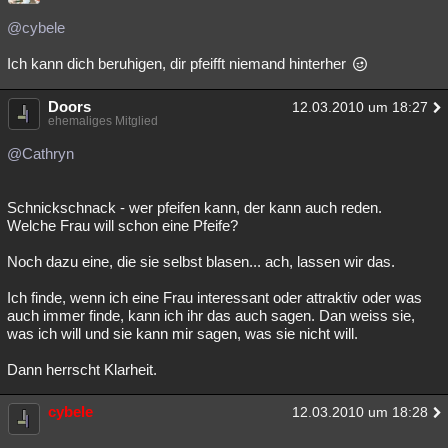
Besucht
Teilgenommen
Alle
Neue
Geschlossen
@cybele
Lesenswert
Schlüsselwörter
Ich kann dich beruhigen, dir pfeifft niemand hinterher
Doors
12.03.2010 um 18:27
ehemaliges Mitglied
@Cathryn
Schnickschnack - wer pfeifen kann, der kann auch reden.
Welche Frau will schon eine Pfeife?
Noch dazu eine, die sie selbst blasen... ach, lassen wir das.
Ich finde, wenn ich eine Frau interessant oder attraktiv oder was
auch immer finde, kann ich ihr das auch sagen. Dan weiss sie,
was ich will und sie kann mir sagen, was sie nicht will.
Dann herrscht Klarheit.
cybele
12.03.2010 um 18:28